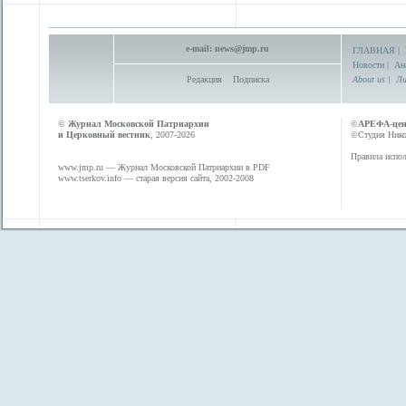
e-mail:
news@jmp.ru
ГЛАВНАЯ
|
Новости
|
Ан
Редакция
Подписка
About us
|
Ли
©
Журнал Московской Патриархии
©
АРЕФА-це
и Церковный вестник
, 2007-2026
©Студия Никол
Правила испол
www.jmp.ru
— Журнал Московской Патриархии в PDF
www.tserkov.info
— старая версия сайта, 2002-2008