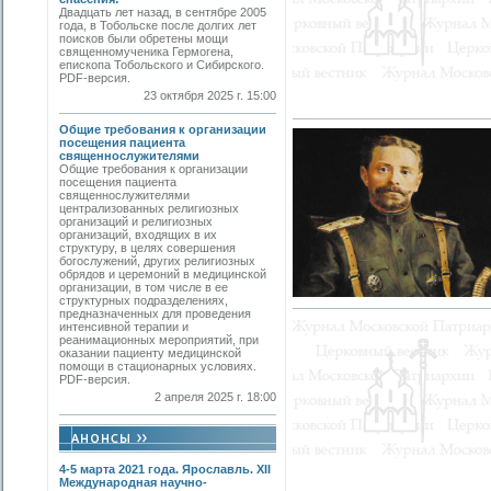
Двадцать лет назад, в сентябре 2005
года, в Тобольске после долгих лет
поисков были обретены мощи
священномученика Гермогена,
епископа Тобольского и Сибирского.
PDF-версия.
23 октября 2025 г. 15:00
Общие требования к организации
посещения пациента
священнослужителями
Общие требования к организации
посещения пациента
священнослужителями
централизованных религиозных
организаций и религиозных
организаций, входящих в их
структуру, в целях совершения
богослужений, других религиозных
обрядов и церемоний в медицинской
организации, в том числе в ее
структурных подразделениях,
предназначенных для проведения
интенсивной терапии и
реанимационных мероприятий, при
оказании пациенту медицинской
помощи в стационарных условиях.
PDF-версия.
2 апреля 2025 г. 18:00
4-5 марта 2021 года. Ярославль. XII
Международная научно-