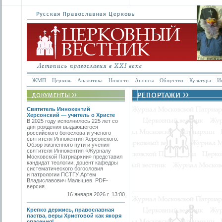
ЖМП
Церковь
Аналитика
Новости
Анонсы
Общество
Культура
И
Святитель Иннокентий
Херсонский — учитель о Христе
В 2025 году исполнилось 225 лет со
дня рождения выдающегося
российского богослова и ученого
святителя Иннокентия Херсонского.
Обзор жизненного пути и учения
святителя Иннокентия «Журналу
Московской Патриархии» представил
кандидат теологии, доцент кафедры
систематического богословия
и патрологии ПСТГУ Артем
Владиславович Малышев. PDF-
версия.
16 января 2026 г. 13:00
Крепко держись, православная
паства, веры Христовой как якоря
спасения!