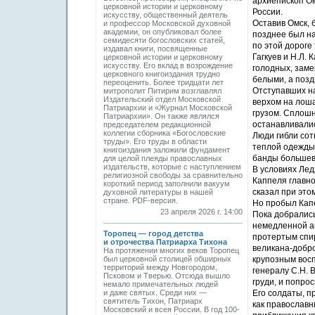
архиепископ Ом
церковной истории и церковному
России.
искусству, общественный деятель
Оставив Омск, 
и профессор Московской духовной
академии, он опубликовал более
позднее был на
семидесяти богословских статей,
по этой дороге
издавал книги, посвященные
Гагкуев и Н.Л.
церковной истории и церковному
искусству. Его вклад в возрождение
голодных, заме
церковного книгоиздания трудно
белыми, а поз
переоценить. Более тридцати лет
Отступавших на
митрополит Питирим возглавлял
Издательский отдел Московской
верхом на лоша
Патриархии и «Журнал Московской
грузом. Сплошн
Патриархии». Он также являлся
останавливалис
председателем редакционной
коллегии сборника «Богословские
Люди гибли сот
труды». Его труды в области
теплой одежды
книгоиздания заложили фундамент
банды большеви
для целой плеяды православных
издательств, которые с наступлением
В условиях Лед
религиозной свободы за сравнительно
Каппеля главно
короткий период заполнили вакуум
сказал при это
духовной литературы в нашей
стране. PDF-версия.
Но пробыл Капе
23 апреля 2026 г. 14:00
Пока добрались
немедленной а
Торопец — город детства
протертым спи
и отрочества Патриарха Тихона
великана-добр
На протяжении многих веков Торопец
был церковной столицей обширных
крупозным восп
территорий между Новгородом,
генералу С.Н. 
Псковом и Тверью. Отсюда вышло
груди, и попро
немало примечательных людей
и даже святых. Среди них —
Его солдаты, п
святитель Тихон, Патриарх
как православн
Московский и всея России. В год 100-