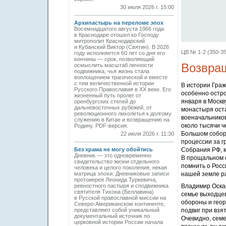
30 июля 2026 г. 15:00
Архипастырь на переломе эпох
Восемнадцатого августа 1966 года
в Краснодаре отошел ко Господу
митрополит Краснодарский
и Кубанский Виктор (Святин). В 2026
ЦВ № 1-2 (350-35
году исполняется 60 лет со дня его
кончины — срок, позволяющий
Возвращ
осмыслить масштаб личности
подвижника, чья жизнь стала
воплощением трагической и вместе
с тем величественной истории
В истории Граж
Русского Православия в XX веке. Его
особенно остро
жизненный путь пролег от
января в Моск
оренбургских степей до
дальневосточных рубежей, от
монастыря ост
революционного лихолетья к долгому
военачальнико
служению в Китае и возвращению на
около тысячи ч
Родину. PDF-версия.
Большом соборе
22 июля 2026 г. 11:30
процессии за 
Без храма не могу обойтись
Собрания РФ, 
Дневник — это одновременно
В прощальном с
свидетельство жизни отдельного
помнить о Росс
человека и целого поколения, некая
матрица эпохи. Дневниковые записи
нашей земле ра
протоиерея Леонида Туркевича,
ревностного пастыря и сподвижника
Владимир Оскар
святителя Тихона (Беллавина)
семье выходцев
в Русской православной миссии на
обороны и геор
Северо-Американском континенте,
представляют собой уникальный
подвиг при взя
документальный источник по
Очевидно, сем
церковной истории России начала