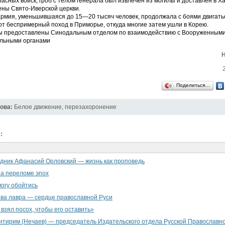
асных войск, гроб с телом генерала был извлечен из могилы и доставлен в Ха
ены Свято-Иверской церкви.
рмия, уменьшившаяся до 15—20 тысяч человек, продолжала с боями двигатьс
т беспримерный поход в Приморье, откуда многие затем ушли в Корею.
 предоставлены Синодальным отделом по взаимодействию с Вооруженными
льными органами
Поделиться…
ова:
Белое движение
,
перезахоронение
:
дник Афанасий Орловский — жизнь как проповедь
а переломе эпох
могу обойтись
ва лавра — сердце православной Руси
 взял посох, чтобы его оставить»
тирим (Нечаев) — председатель Издательского отдела Русской Православн