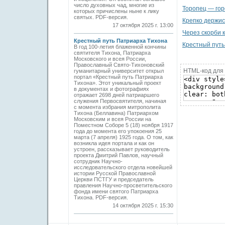
число духовных чад, многие из
Торопец — гор
которых причислены ныне к лику
святых. PDF-версия.
Крепко держис
17 октября 2025 г. 13:00
Через скорби к
Крестный путь Патриарха Тихона
Крестный путь
В год 100-летия блаженной кончины
святителя Тихона, Патриарха
Московского и всея России,
Православный Свято-Тихоновский
HTML-код для 
гуманитарный университет открыл
портал «Крестный путь Патриарха
Тихона». Этот уникальный проект
в документах и фотографиях
отражает 2698 дней патриаршего
служения Первосвятителя, начиная
с момента избрания митрополита
Тихона (Беллавина) Патриархом
Московским и всея России на
Поместном Соборе 5 (18) ноября 1917
года до момента его упокоения 25
марта (7 апреля) 1925 года. О том, как
возникла идея портала и как он
устроен, рассказывает руководитель
проекта Дмитрий Павлов, научный
сотрудник Научно-
исследовательского отдела новейшей
истории Русской Православной
Церкви ПСТГУ и председатель
правления Научно-просветительского
фонда имени святого Патриарха
Тихона. PDF-версия.
14 октября 2025 г. 15:30