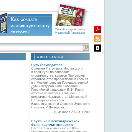
Свежий номер Журнала
Московской Патриархии
Путь храмоздателя
Советник Патриарха Московского
и всея Руси по вопросам
строительства, куратор Программы
строительства православных храмов
в г. Москве, депутат Государственной
Думы Федерального Собрания
Российской Федерации В. И. Ресин
ответил на вопросы главного
редактора Издательства Московской
Патриархии епископа
Балашихинского и Орехово-Зуевского
Николая. PDF-версия.
15 декабря 2026 г. 15:00
Служение в психиатрической
больнице учит смирению
Настоятель храма святых Жен-
Мироносиц в Марьине иерей Михаил