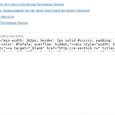
од детства и отрочества Патриарха Тихона
ь, православная паства, веры Христовой как якоря спасения!
 святости
 Патриарха Тихона
сайта или блога: