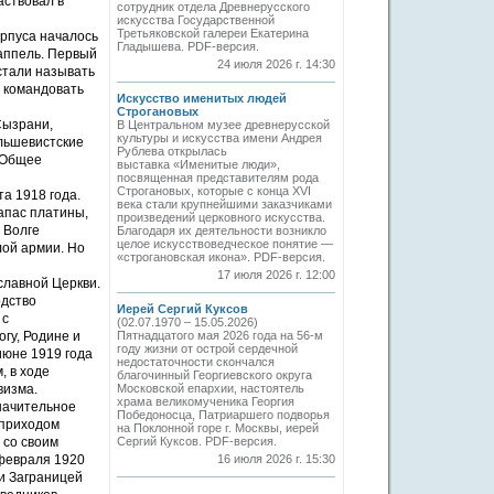
аствовал в
сотрудник отдела Древнерусского
искусства Государственной
Третьяковской галереи Екатерина
орпуса началось
Гладышева. PDF-версия.
аппель. Первый
24 июля 2026 г. 14:30
стали называть
л командовать
Искусство именитых людей
Строгановых
Сызрани,
В Центральном музее древнерусской
культуры и искусства имени Андрея
ольшевистские
Рублева открылась
. Общее
выставка «Именитые люди»,
посвященная представителям рода
Строгановых, которые с конца XVI
а 1918 года.
века стали крупнейшими заказчиками
апас платины,
произведений церковного искусства.
 Волге
Благодаря их деятельности возникло
целое искусствоведческое понятие —
лой армии. Но
«строгановская икона». PDF-версия.
17 июля 2026 г. 12:00
славной Церкви.
одство
Иерей Сергий Куксов
 с
(02.07.1970 – 15.05.2026)
гу, Родине и
Пятнадцатого мая 2026 года на 56-м
году жизни от острой сердечной
июне 1919 года
недостаточности скончался
, в ходе
благочинный Георгиевского округа
визма.
Московской епархии, настоятель
храма великомученика Георгия
значительное
Победоносца, Патриаршего подворья
 приходом
на Поклонной горе г. Москвы, иерей
 со своим
Сергий Куксов. PDF-версия.
 февраля 1920
16 июля 2026 г. 15:30
ви Заграницей