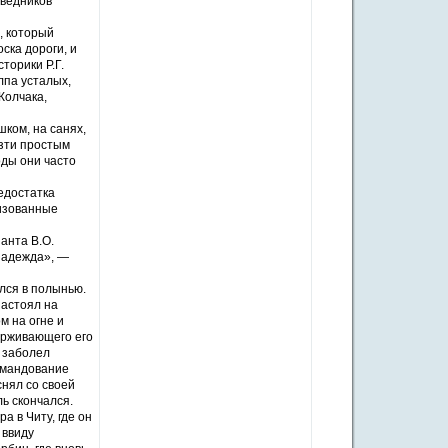
оведников
, который
ска дороги, и
торики Р.Г.
лпа усталых,
Колчака,
шком, на санях,
езти простым
оды они часто
едостатка
низованные
анта В.О.
надежда», —
лся в полынью.
настоял на
 на огне и
ерживающего его
 заболел
командование
снял со своей
ль скончался.
а в Читу, где он
 ввиду