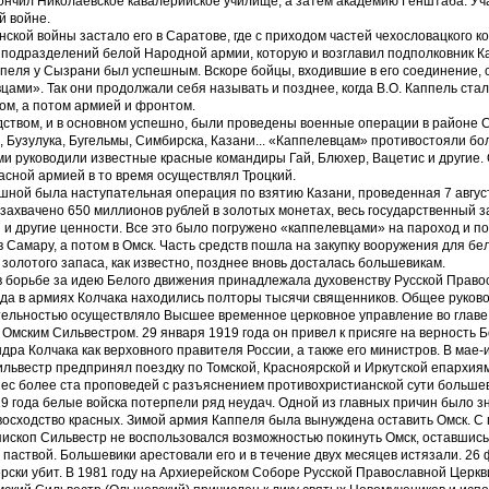
ончил Николаевское кавалерийское училище, а затем академию Генштаба. Уч
й войне.
ской войны застало его в Саратове, где с приходом частей чехословацкого к
подразделений белой Народной армии, которую и возглавил подполковник К
пеля у Сызрани был успешным. Вскоре бойцы, входившие в его соединение, 
цами». Так они продолжали себя называть и позднее, когда В.О. Каппель ста
ом, а потом армией и фронтом.
дством, и в основном успешно, были проведены военные операции в районе 
 Бузулука, Бугельмы, Симбирска, Казани... «Каппелевцам» противостояли б
ми руководили известные красные командиры Гай, Блюхер, Вацетис и другие
асной армией в то время осуществлял Троцкий.
ной была наступательная операция по взятию Казани, проведенная 7 август
захвачено 650 миллионов рублей в золотых монетах, весь государственный з
 и другие ценности. Все это было погружено «каппелевцами» на пароход и по
 Самару, а потом в Омск. Часть средств пошла на закупку вооружения для бе
 золотого запаса, как известно, позднее вновь досталась большевикам.
 борьбе за идею Белого движения принадлежала духовенству Русской Право
ода в армиях Колчака находились полторы тысячи священников. Общее руков
тельностью осуществляло Высшее временное церковное управление во главе
Омским Сильвестром. 29 января 1919 года он привел к присяге на верность Бо
дра Колчака как верховного правителя России, а также его министров. В мае-
львестр предпринял поездку по Томской, Красноярской и Иркутской епархиям
ес более ста проповедей с разъяснением противохристианской сути больше
9 года белые войска потерпели ряд неудач. Одной из главных причин было 
осходство красных. Зимой армия Каппеля была вынуждена оставить Омск. С
ископ Сильвестр не воспользовался возможностью покинуть Омск, оставшись
 паствой. Большевики арестовали его и в течение двух месяцев истязали. 26
ерски убит. В 1981 году на Архиерейском Соборе Русской Православной Церк