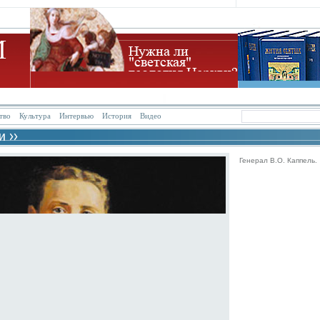
тво
Культура
Интервью
История
Видео
Генерал В.О. Каппель.