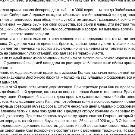
ский Сильвестр (Ольшевский) причислен к лику святых Новомучеников и исп
белая армия начала беспрецедентный — в 3000 верст — марш до Забайкалья
зван Сибирским Ледяным походом. «Узенькая, как бесконечный коридор, поло
 тянется многоверстный обоз, — пишут об этом эпизоде Гражданской войны ис
 Калиткина. — Здесь были все слои общества, все ранги и чины. Эта пестрая то
рзших и больных людей, гонимых собственным народом, называлась армией 
днее — просто каппелевцами.
считывалось несколько сот тысяч человек, и они передвигались как могли: пе
дях. Орудия же частью пришлось бросить, частью просто уложить в сани и в
ой лентой тянулись на восток и эшелоны, но из-за недостатка топлива или в
ь на запасных путях станций, ожидая своей горькой участи.
нями каждый день: из-за эпидемии тифа или от лютого сибирского мороза и н
... С удвоенной энергией нападали на растянутые беззащитные обозы орга
ков...»
яного похода верховный правитель адмирал Колчак назначил генерал-лейтен
командующим Восточного фронта. «Только на вас, Владимир Оскарович, вся 
м адмирал.
ль в этой должности менее двух месяцев. При переходе реки Кан он провали
 до ближайшей деревни, пальцы на ногах генерала были отморожены. Врач 
мпутации. Операция была проведена простым кухонным ножом, обработанном
ртом. На следующий день Каппель потребовал коня и в сопровождении подд
овольца совершил объезд обоза. Спустя несколько дней Владимир Оскарович
алением легких. Силы покидали его. Предвидя скорую кончину, он передал 
Войцеховскому. При этом Каппель вручил ему орден святого Георгия, который 
сил передать своей жене обручальное кольцо. 26 января 1920 года В.О. Каппе
родолжавшие движение на восток, доставили гроб с останками своего командир
ый христианин был похоронен в соответствии с церковной традицией. Позже,