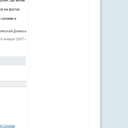
рбин, где вновь
я на восток.
 силами и
Николай Домась
24 января 2007 г.
ой Церкви