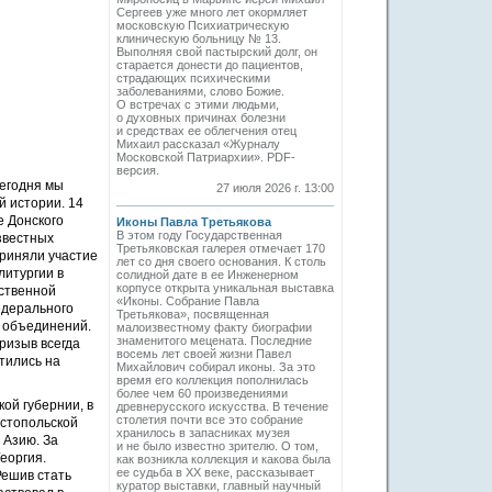
Сергеев уже много лет окормляет
московскую Психиатрическую
клиническую больницу № 13.
Выполняя свой пастырский долг, он
старается донести до пациентов,
страдающих психическими
заболеваниями, слово Божие.
О встречах с этими людьми,
о духовных причинах болезни
и средствах ее облегчения отец
Михаил рассказал «Журналу
Московской Патриархии». PDF-
версия.
сегодня мы
27 июля 2026 г. 13:00
й истории. 14
е Донского
Иконы Павла Третьякова
В этом году Государственная
звестных
Третьяковская галерея отмечает 170
риняли участие
лет со дня своего основания. К столь
литургии в
солидной дате в ее Инженерном
корпусе открыта уникальная выставка
ественной
«Иконы. Собрание Павла
едерального
Третьякова», посвященная
 объединений.
малоизвестному факту биографии
знаменитого мецената. Последние
ризыв всегда
восемь лет своей жизни Павел
атились на
Михайлович собирал иконы. За это
время его коллекция пополнилась
более чем 60 произведениями
ой губернии, в
древнерусского искусства. В течение
столетия почти все это собрание
астопольской
хранилось в запасниках музея
 Азию. За
и не было известно зрителю. О том,
еоргия.
как возникла коллекция и какова была
ее судьба в ХХ веке, рассказывает
Решив стать
куратор выставки, главный научный