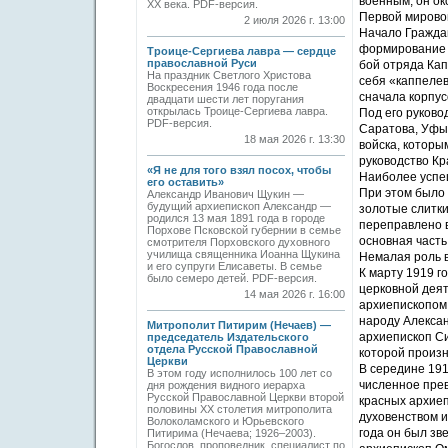
военным, он ок
ХХ века. PDF-версия.
Первой мирово
2 июля 2026 г. 13:00
Начало Граждан
формирование 
Троице-Сергиева лавра — сердце
православной Руси
бой отряда Кап
На праздник Светлого Христова
себя «каппелев
Воскресения 1946 года после
сначала корпус
двадцати шести лет поругания
открылась Троице-Сергиева лавра.
Под его руково
PDF-версия.
Саратова, Уфы,
18 мая 2026 г. 13:30
войска, которы
руководство Кр
«Я не для того взял посох, чтобы
Наиболее успеш
его оставить»
При этом было 
Александр Иванович Щукин —
будущий архиепископ Александр —
золотые слитки
родился 13 мая 1891 года в городе
переправлено в
Порхове Псковской губернии в семье
основная часть
смотрителя Порховского духовного
училища священника Иоанна Щукина
Немалая роль в
и его супруги Елисаветы. В семье
К марту 1919 г
было семеро детей. PDF-версия.
церковной дея
14 мая 2026 г. 16:00
архиепископом 
народу Алексан
Митрополит Питирим (Нечаев) —
архиепископ Си
председатель Издательского
отдела Русской Православной
которой произн
Церкви
В середине 191
В этом году исполнилось 100 лет со
численное прев
дня рождения видного иерарха
Русской Православной Церкви второй
красных архиеп
половины XX столетия митрополита
духовенством и
Волоколамского и Юрьевского
года он был зв
Питирима (Нечаева; 1926–2003).
Богослов, проповедник, специалист по