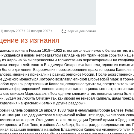
1) январь 2007 / 24 января 2007 г.
версия для печати
ение из изгнания
данской войны в России 1918—1922 гг. остается еще немало белых пятен, и 
 нуждаемся в новом, непредвзятом взгляде на эти трагические события наше
ву из Харбина были перенесены и торжественно перезахоронены на кладбищ
анки генерал-лейтенанта Владимира Оскаровича Каппеля, одного из самых и
в Белого движения. В церемонии перезахоронения праха генерала Каппеля п
еловек, многие из приехали из разных регионов России. После Божественной 
 Донского монастыря, которую возглавил епископ Егорьевский Марк, в торж
гробом прошли родственники Каппеля, священнослужители, представители Ф
казачьих формирований, военно-исторических и национально-патриотических
лове епископ Марк сказал: «Последними словами этого военачальника был п
ии. Будем же любить Отчизну так, как любил ее генерал Каппель, дабы прекр
зделения на красных и белых и другие раздоры».
ович Капель родился 16 апреля 1883 года в небольшом городе Белеве Тульск
 из Швеции. Его дед участвовал в Крымской войне 1856 года, был героем сев
гиевским кавалером. Отец участвовал в экспедиции Русской армии в Среднюю
тии крепости Геог-Тепе, в районе Ашхабада, был награжден орденом святого Г
ейная традиция повлияла на выбор Владимиром Каппелем жизненного пути. 