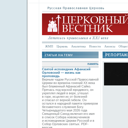
ЖМП
Церковь
Аналитика
Новости
Анонсы
Общес
память
Святой исповедник Афанасий
Орловский — жизнь как
проповедь
Верным чадом Русской Православной
Церкви во времена гонений XX века
был блаженный Афанасий Сайко.
Прячась под маской юродивого, он
укреплял людей в вере, утешал
в горе, исцелял их от болезней
и спасал от верной гибели. Он
остался в народной памяти примером
беззаветного служения Богу.
Четырнадцатого мая 2026 года
Священный Синод включил его имя
в список Собора новомучеников
и исповедников Церкви Русской и в
Собор Орловских святых. PDF-
версия.