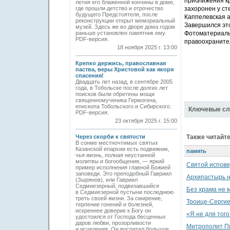
приближения кр
летия его блаженной кончины в доме,
где прошли детство и отрочество
захоронен у ст
будущего Предстоятеля, после
Каппелевская а
реконструкции открыт мемориальный
Завершился это
музей. Здесь же во дворе дома годом
раньше установлен памятник ему.
Фотоматериалы
PDF-версия.
правоохраните
18 ноября 2025 г. 13:00
Крепко держись, православная
паства, веры Христовой как якоря
спасения!
Двадцать лет назад, в сентябре 2005
года, в Тобольске после долгих лет
поисков были обретены мощи
священномученика Гермогена,
епископа Тобольского и Сибирского.
Ключевые сл
PDF-версия.
23 октября 2025 г. 15:00
Через скорби к святости
Также читайте
В сонме местночтимых святых
Казанской епархии есть подвижник,
память
чья жизнь, полная неустанной
молитвы и богообщения, — яркий
Святой испове
пример исполнения главной Божией
заповеди. Это преподобный Гавриил
Архипастырь н
(Зырянов), или Гавриил
Седмиезерный, подвизавшийся
Без храма не 
в Седмиезерной пустыни последнюю
треть своей жизни. За смирение,
Троице-Сергие
терпение гонений и болезней,
искреннее доверие к Богу он
«Я не для того
удостоился от Господа бесценных
даров любви, прозорливости
Митрополит Пи
и исцеления. Он воспитал большое