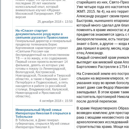
старейшего из них, Свято-Прео
последние 20 лет накопили
колоссальный опыт, который
Уже четыре года его настоятел
внимательно изучил «Журнал
ЖМП. 2015. № 4), на его терри
Московской Патриархии». PDF-
Александр раздает своим прих
версия
Быстрова, нынешнего епархиал
25 декабря 2018 г. 13:50
который много сделал для бла
поменять в храме иконостас и 
На «Спасе» стартует
документальное роуд-муви о
предметов знакомятся здесь с
святынях русского Православия
бисероплетением, есть театрал
Генеральный директор и генеральный
знают о Боге, а другое — когда
продюсер телеканала Борис
Корчевников характеризует сериал
два пришел в школу, месяц ход
«Святыни России» как
отец Александр.
беспрецедентный на отечественном
Каждый сочинский храм уникал
ТВ — и по жанру, и по содержанию.
Первый сезон проекта включает 14
выглядит как киевский храм Ап
фильмов, девять из которых уже
Бартоломео Растрелли в 1754 г
готовы к показу (о Ленинградской,
Вологодской, Костромской,
На Сочинской земле его постро
Новгородской, Псковской и Тверской
слышен на верхнем клиросе, чт
областях, а также о Карелии, Санкт-
Петербурге и Подмосковье), а пять
указания хору во время богослу
находятся в работе (о российской
знает даже сам Федор Иванович
столице, Владимирской, Калужской,
закладывал. В этом храме так
Нижегородской и Ярославской
областях).
настоятель протоиерей Никола
4 октября 2018 г. 15:58
после долгой переписки.
В храме Нерукотворного Образ
Мемориальный Музей семьи
возведен комплекс для преста
Императора Николая II открылся в
Тобольске
рака с мощами неизвестного св
В Тобольске, в Доме генерал-
археологических исследований
губернатора, открылся Музей семьи
строительства храма. Мощи на
Императора Николая II.