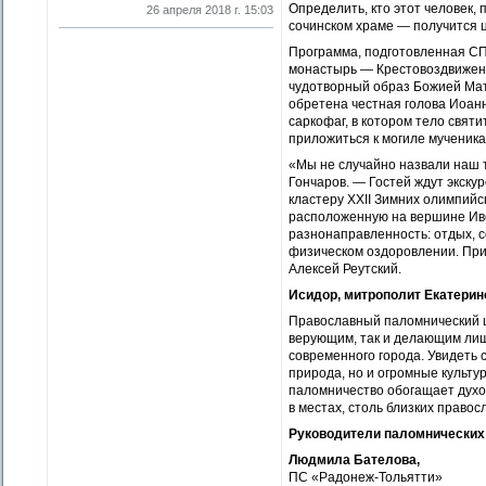
Определить, кто этот человек, 
26 апреля 2018 г. 15:03
сочинском храме — получится ц
Программа, подготовленная СП
монастырь — Крестовоздвиженс
чудотворный образ Божией Мат
обретена честная голова Иоанн
саркофаг, в котором тело свят
приложиться к могиле мученика
«Мы не случайно назвали наш 
Гончаров. — Гостей ждут экску
кластеру XXII Зимних олимпийс
расположенную на вершине Иве
разнонаправленность: отдых, 
физическом оздоровлении. При
Алексей Реутский.
Исидор, митрополит Екатерин
Православный паломнический ц
верующим, так и делающим лишь
современного города. Увидеть с
природа, но и огромные культу
паломничество обогащает духов
в местах, столь близких правос
Руководители паломнических
Людмила Бателова,
ПС «Радонеж-Тольятти»