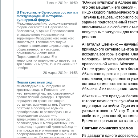
“Южные культуры” в Адлере впл
7 июня 2019 г. 16:50
что оно мешает, и его снесли».
Лицо каждого паломнического ц
В Переславле-Залесском состоится
Международный историко-
Татьяна Шевцова, историк по о
культурный форум
заранее подготовленный текст 
Международный историко-культурный
описываемые ею события с мног
форум состоится в Переславле-
Залесском, в здании Переславского
популярные экскурсии для гост
епархиального управления на
региона.
территории Феодоровского женского
монастыря. Главная его задача
А Наталья Шевченко — научны
привлечь внимание широкого круга
прикладного сетевого центра 
общественности к истории,
памятникам и святыням
исходила все горы в округе. Он
Переславской земли. Его
молодежь. Наталья увлекатель
мероприятия планируется провести в
православной жизни Абхазии.
три этапа: 27 марта, 19 и 20 июня и 27
ноября.
От нее группа узнает, что бол
26 марта 2019 г. 14:53
Абхазского царства и располаг
сожалению, сегодня можно увид
Пеший крестный ход
останки храмов соответственно 
Многолюдные и многодневные
Абхазии. И их посещение такж
крестные ходы в России стали
неотъемлемой частью современной
Абхазия — это праздник бескон
православной культуры. Строгого
определения крестного хода в
которое начинается с улыбки п
уставных документах нет. Именно
под открытым небом. Один из н
поэтому в последние годы он
ученые относят к IV веку. Те, к
приобрел самые разнообразные и
неожиданные формы — от
любители древностей, вспомнят
традиционных пеших и водных до
Время поворачивается вспять, 
велосипедных и мотоциклетных. Но
поскольку подлинный крестный ход —
Святыни сочинских храмов
это прежде всего молитва и труд, то
сосредоточимся в этот раз именно на
Из двадцати одного дореволюц
пеших ходах. Их организаторы за