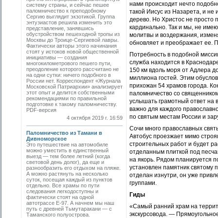
нами происходит нечто подобно
систему страны, и сейчас пешее
паломничество к преподобному
такой Иисус из Назарета, и не 
Сергию выглядит экзотикой. Группа
дерево. Но Христос не просто 
энтузиастов решила изменить это
кардинально. Так и мы, не име
представление, занявшись
обустройством пешеходной тропы из
молитвы и воздержания, изменяе
Москвы до Троице-Сергиевой лавры.
обновляет и преображает ее. 
Фактически авторы этого начинания
стоят у истоков новой общест­венной
Потребность в подобной миссии
инициативы — создания
служба находится в Краснодаре
многокилометрового пешего пути,
преодоление которого рассчитано не
150 км вдоль моря от Адлера до
на одни сутки: ничего подобного в
миллиона гостей. Этим обуслов
России нет. Корреспондент «Журнала
прихожан 54 храмов города. Ко
Московской Патриархии» анализирует
этот опыт и делится собственными
паломничество со священником
рекомендациями по правильной
услышать грамотный ответ на в
подготовке к такому паломничеству.
важно для каждого православно
PDF-версия
по святым местам России и зар
4 октября 2019 г. 16:59
Сочи много православных свят
Паломничество из Тамани в
Автобус проезжает мимо строя
Дивноморское
строительных работ и будет р
Это путешествие на автомобиле
можно уместить в единственный
отделанным плиткой под песчан
выезд — тем более летний (когда
на якорь. Рядом планируется п
световой день долог), да еще и
установлен памятник святому п
разнообразить его отдыхом на пляже.
А можно растянуть на несколько
отделан изнутри, он уже прив
суток, посещая каждый из пунктов
группами.
отдельно. Все храмы по пути
следования легкодоступны и
Гиды
фактически стоят на одной
автотрассе Е-97. А начнем мы наш
«Самый ранний храм на террит
путь с древней Тьмутаракани — с
экскурсовода. — Прямоугольное
Таманского полуострова.