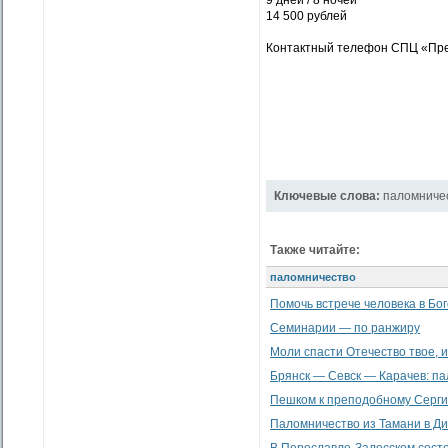
9 дней / 8 ночей
14 500 рублей
Контактный телефон СПЦ «Прео
Ключевые слова:
паломниче
Также читайте:
паломничество
Помочь встрече человека в Бо
Семинарии — по ранжиру
Моли спасти Отечество твое, 
Брянск — Севск — Карачев: п
Пешком к преподобному Серг
Паломничество из Тамани в Д