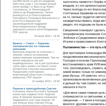
год 800-летия со дня его рождения.
захотелось привезти с Корфу с
Крестные ходы с частицами мощей
владыке, и с его архипастырск
князя пройдут от Бреста до Южно-
Через полгода по его благосло
Сахалинска, от Ленинградской
области до Владикавказа. Проект
стоптанные башмачки на ногах 
реализуется по благословению
на то, сколько трудится святи
Святейшего Патриарха Московского и
засвидетельствовать: когда ми
всея Руси Кирилла при
организационной поддержке
увидел, что подошвы их были и
Благотворительного фонда
равноапостольного князя Владимира.
Священник планирует сделать
PDF-версия.
географическое положение Сочи
20 июля 2020 г. 16:30
Эгейское и Средиземное моря и
Италии и православного Егип
Брянск — Севск — Карачев:
паломничество по главным
Паломничество — это путь к 
святыням
Брянскую епархию не отнесешь к
Для протоиерея Александра Ме
землям, сильно исхоженным
продолжением миссионерского 
православными паломниками. Тем не
менее маршруты как для
Господня в поселке Горноправд
индивидуальных, так и для групповых
восстанавливать храм XVIII ве
туров здесь можно составить очень
того, проповедовать, служить,
интересные и весьма насыщенные.
Предлагаем свой вариант,
зимой можно только по зимнику 
включающий областную столицу и два
реке Иртыш. «Я заметил, что у
райцентра. PDF-версия
организовали молитвенные дома
22 ноября 2019 г. 15:59
и дальше бы там служил, но заб
оказался в Хосте.
Пешком к преподобному Сергию
К Игумену земли Русской в Троицкий
«Для меня самая главная цель 
монастырь издавна течет людская
соприкасается со святынями, 
река. В прежние времена паломники
традиционно шли туда пешком. Но
священник. — У меня в поездках
уже больше века Сергиев Посад
менялся: другими становились 
прочно интегрирован в транспортную