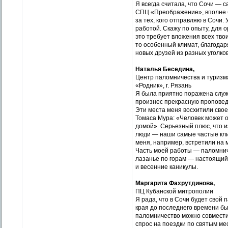
Я всегда считала, что Сочи — с
СПЦ «Преображение», вполне бю
за тех, кого отправляю в Сочи. 
работой. Скажу по опыту, для
это требует вложения всех твои
то особенный климат, благода
новых друзей из разных уголков
Наталья Беседина,
Центр паломничества и туризм
«Родник», г. Рязань
Я была приятно поражена служ
произнес прекрасную проповедь
Эти места меня восхитили свое
Томаса Мура: «Человек может об
домой». Серьезный плюс, что и
люди — наши самые частые кли
меня, например, встретили на м
Часть моей работы — паломниче
лазанье по горам — настоящий,
и весенние каникулы.
Маргарита Фахрутдинова,
ПЦ Кубанской митрополии
Я рада, что в Сочи будет свой 
края до последнего времени бы
паломничество можно совмести
спрос на поездки по святым ме