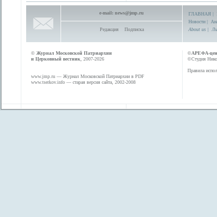
e-mail:
news@jmp.ru
ГЛАВНАЯ
|
Новости
|
Ан
Редакция
Подписка
About us
|
Ли
©
Журнал Московской Патриархии
©
АРЕФА-це
и Церковный вестник
, 2007-2026
©Студия Никол
Правила испол
www.jmp.ru
— Журнал Московской Патриархии в PDF
www.tserkov.info
— старая версия сайта, 2002-2008