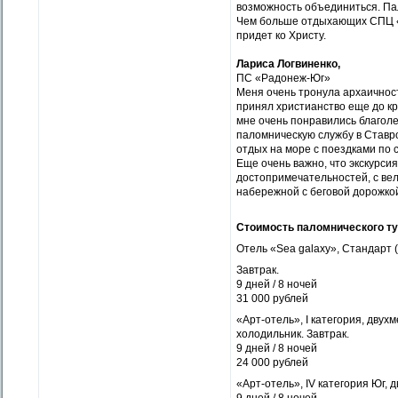
возможность объединиться. Па
Чем больше отдыхающих СПЦ «
придет ко Христу.
Лариса Логвиненко,
ПС «Радонеж-Юг»
Меня очень тронула архаичност
принял христианство еще до кр
мне очень понравились благоле
паломническую службу в Ставр
отдых на море с поездками по
Еще очень важно, что экскурсия
достопримечательностей, с ве
набережной с беговой дорожко
Стоимость паломнического тур
Отель «Sea galaxy», Стандарт (
Завтрак.
9 дней / 8 ночей
31 000 рублей
«Арт-отель», I категория, двух
холодильник. Завтрак.
9 дней / 8 ночей
24 000 рублей
«Арт-отель», IV категория Юг, 