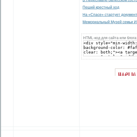
В Переславле-Залесском сост
Пеший крестный ход
На «Спасе» стартует документ
Мемориальный Музей семьи Им
HTML-код для сайта или блога