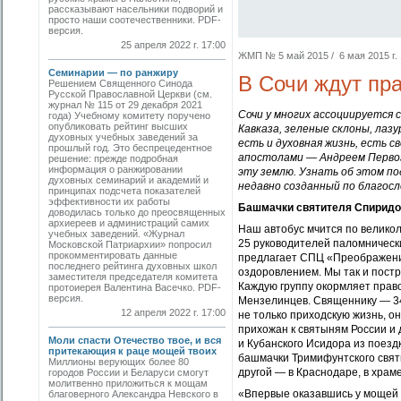
рассказывают насельники подворий и
просто наши соотечественники. PDF-
версия.
25 апреля 2022 г. 17:00
ЖМП № 5 май 2015 / 6 мая 2015 г. 
Семинарии — по ранжиру
В Сочи ждут пр
Решением Священного Синода
Русской Православной Церкви (см.
журнал № 115 от 29 декабря 2021
Сочи у многих ассоциируется 
года) Учебному комитету поручено
опубликовать рейтинг высших
Кавказа, зеленые склоны, лаз
духовных учебных заведений за
есть и духовная жизнь, есть с
прошлый год. Это беспрецедентное
апостолами — Андреем Первоз
решение: прежде подробная
информация о ранжировании
эту землю. Узнать об этом п
духовных семинарий и академий и
недавно созданный по благос
принципах подсчета показателей
эффективности их работы
Башмачки святителя Спиридо
доводилась только до преосвященных
архиереев и адми­нистраций самих
Наш автобус мчится по велико
учебных заведений. «Журнал
25 руководителей паломническ
Московской Патриархии» попросил
прокомментировать данные
предлагает СПЦ «Преображение
последнего рейтинга духовных школ
оздоровлением. Мы так и постр
заместителя председателя комитета
Каждую группу окормляет прав
протоиерея Валентина Васечко. PDF-
версия.
Мензелинцев. Священнику — 34 
12 апреля 2022 г. 17:00
не только приходскую жизнь, о
прихожан к святыням России и 
Моли спасти Отечество твое, и вся
и Кубанского Исидора из поезд
притекающия к раце мощей твоих
башмачки Тримифунтского свят
Миллионы верующих более 80
другой — в Краснодаре, в храм
городов России и Беларуси смогут
молитвенно приложиться к мощам
«Впервые оказавшись у мощей с
благоверного Александра Невского в