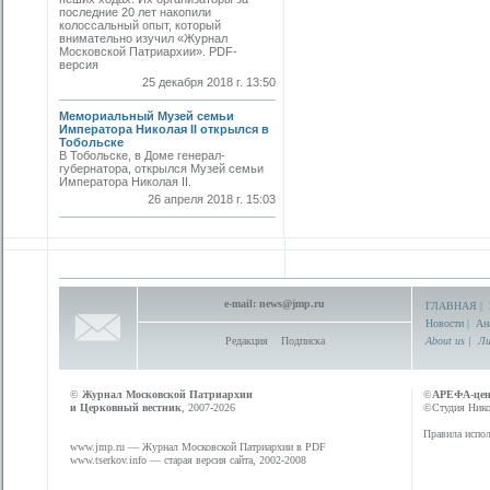
последние 20 лет накопили
колоссальный опыт, который
внимательно изучил «Журнал
Московской Патриархии». PDF-
версия
25 декабря 2018 г. 13:50
Мемориальный Музей семьи
Императора Николая II открылся в
Тобольске
В Тобольске, в Доме генерал-
губернатора, открылся Музей семьи
Императора Николая II.
26 апреля 2018 г. 15:03
e-mail:
news@jmp.ru
ГЛАВНАЯ
|
Новости
|
Ан
Редакция
Подписка
About us
|
Ли
©
Журнал Московской Патриархии
©
АРЕФА-це
и Церковный вестник
, 2007-2026
©Студия Никол
Правила испол
www.jmp.ru
— Журнал Московской Патриархии в PDF
www.tserkov.info
— старая версия сайта, 2002-2008