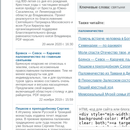
год 800-летия со дня его рождения.
Крестные ходы с частицами мощей
Ключевые слова:
святыни
князя пройдут от Бреста до Южно-
Сахалинска, от Ленинградской
области до Владикавказа. Проект
реализуется по благословению
Святейшего Патриарха Московского и
Также читайте:
всея Руси Кирилла при
организационной поддержке
паломничество
Благотворительного фонда
равноапостольного князя Владимира.
Помочь встрече человека в Бо
PDF-версия.
20 июля 2020 г. 16:30
Семинарии — по ранжиру
Моли спасти Отечество твое, 
Брянск — Севск — Карачев:
паломничество по главным
Брянск — Севск — Карачев: п
святыням
Брянскую епархию не отнесешь к
Пешком к преподобному Серг
землям, сильно исхоженным
православными паломниками. Тем не
Паломничество из Тамани в Д
менее маршруты как для
индивидуальных, так и для групповых
В Переславле-Залесском сост
туров здесь можно составить очень
интересные и весьма насыщенные.
Пеший крестный ход
Предлагаем свой вариант,
включающий областную столицу и два
Мемориальный Музей семьи Им
райцентра. PDF-версия
22 ноября 2019 г. 15:59
Пешком к преподобному Сергию
HTML-код для сайта или блога
К Игумену земли Русской в Троицкий
монастырь издавна течет людская
река. В прежние времена паломники
традиционно шли туда пешком. Но
уже больше века Сергиев Посад
прочно интегрирован в транспортную