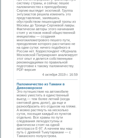
систему страны, и сейчас пешее
паломничество к преподобному
Сергию выглядит экзотикой. Группа
энтузиастов решила изменить это
представление, занявшись
обустройством пешеходной тропы из
Москвы до Троице-Сергиевой лавры.
Фактически авторы этого начинания
стоят у истоков новой общест­венной
инициативы — создания
многокилометрового пешего пути,
преодоление которого рассчитано не
на одни сутки: ничего подобного в
России нет. Корреспондент «Журнала
Московской Патриархии» анализирует
этот опыт и делится собственными
рекомендациями по правильной
подготовке к такому паломничеству.
PDF-версия
4 октября 2019 г. 16:59
Паломничество из Тамани в
Дивноморское
Это путешествие на автомобиле
можно уместить в единственный
выезд — тем более летний (когда
световой день долог), да еще и
разнообразить его отдыхом на пляже.
А можно растянуть на несколько
суток, посещая каждый из пунктов
отдельно. Все храмы по пути
следования легкодоступны и
фактически стоят на одной
автотрассе Е-97. А начнем мы наш
путь с древней Тьмутаракани — с
Таманского полуострова.