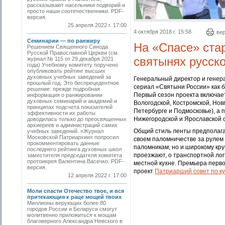
рассказывают насельники подворий и
просто наши соотечественники. PDF-
версия.
25 апреля 2022 г. 17:00
4 октября 2018 г. 15:58
вер
Семинарии — по ранжиру
На «Спасе» ста
Решением Священного Синода
Русской Православной Церкви (см.
святынях русск
журнал № 115 от 29 декабря 2021
года) Учебному комитету поручено
опубликовать рейтинг высших
духовных учебных заведений за
Генеральный директор и гене
прошлый год. Это беспрецедентное
сериал «Святыни России» как 
решение: прежде подробная
Первый сезон проекта включает
информация о ранжировании
духовных семинарий и академий и
Вологодской, Костромской, Новг
принципах подсчета показателей
Петербурге и Подмосковье), а 
эффективности их работы
Нижегородской и Ярославской о
доводилась только до преосвященных
архиереев и адми­нистраций самих
Общий стиль ленты предполага
учебных заведений. «Журнал
Московской Патриархии» попросил
своем паломничестве за рулем
прокомментировать данные
паломникам, но и широкому кру
последнего рейтинга духовных школ
проезжают, о транспортной лог
заместителя председателя комитета
протоиерея Валентина Васечко. PDF-
местной кухне. Премьера перво
версия.
проект
Патриарший совет по ку
12 апреля 2022 г. 17:00
Моли спасти Отечество твое, и вся
притекающия к раце мощей твоих
Миллионы верующих более 80
городов России и Беларуси смогут
молитвенно приложиться к мощам
благоверного Александра Невского в