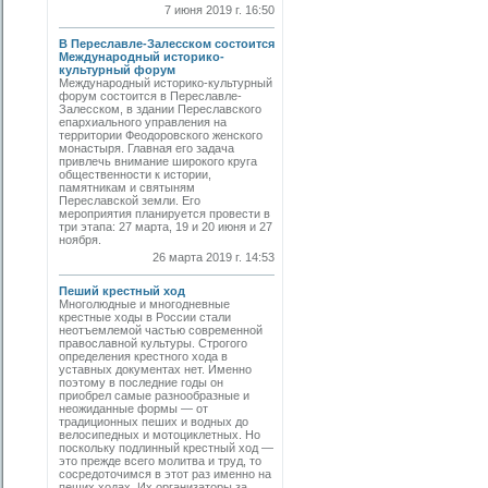
7 июня 2019 г. 16:50
В Переславле-Залесском состоится
Международный историко-
культурный форум
Международный историко-культурный
форум состоится в Переславле-
Залесском, в здании Переславского
епархиального управления на
территории Феодоровского женского
монастыря. Главная его задача
привлечь внимание широкого круга
общественности к истории,
памятникам и святыням
Переславской земли. Его
мероприятия планируется провести в
три этапа: 27 марта, 19 и 20 июня и 27
ноября.
26 марта 2019 г. 14:53
Пеший крестный ход
Многолюдные и многодневные
крестные ходы в России стали
неотъемлемой частью современной
православной культуры. Строгого
определения крестного хода в
уставных документах нет. Именно
поэтому в последние годы он
приобрел самые разнообразные и
неожиданные формы — от
традиционных пеших и водных до
велосипедных и мотоциклетных. Но
поскольку подлинный крестный ход —
это прежде всего молитва и труд, то
сосредоточимся в этот раз именно на
пеших ходах. Их организаторы за