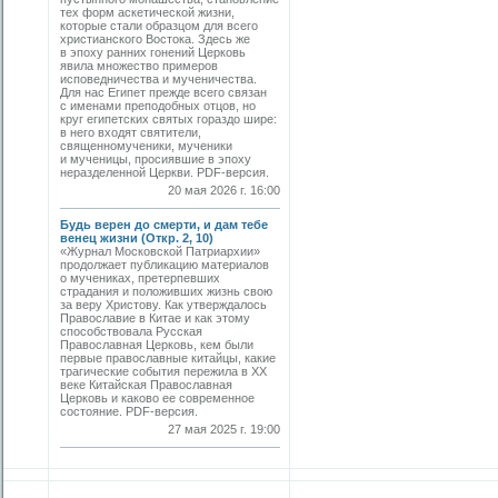
тех форм аскетической жизни,
которые стали образцом для всего
христианского Востока. Здесь же
в эпоху ранних гонений Церковь
явила множество примеров
исповедничества и мученичества.
Для нас Египет прежде всего связан
с именами преподобных отцов, но
круг египетских святых гораздо шире:
в него входят святители,
священномученики, мученики
и мученицы, просиявшие в эпоху
неразделенной Церкви. PDF-версия.
20 мая 2026 г. 16:00
Будь верен до смерти, и дам тебе
венец жизни (Откр. 2, 10)
«Журнал Московской Патриархии»
продолжает публикацию материалов
о мучениках, претерпевших
страдания и положивших жизнь свою
за веру Христову. Как утверждалось
Православие в Китае и как этому
способствовала Русская
Православная Церковь, кем были
первые православные китайцы, какие
трагические события пережила в XX
веке Китайская Православная
Церковь и каково ее современное
состояние. PDF-версия.
27 мая 2025 г. 19:00