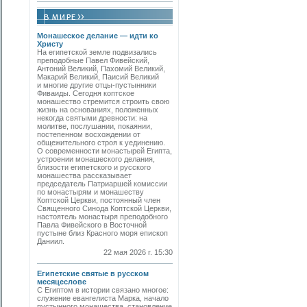
Монашеское делание — идти ко
Христу
На египетской земле подвизались
преподобные Павел Фивейский,
Антоний Великий, Пахомий Великий,
Макарий Великий, Паисий Великий
и многие другие отцы-пустынники
Фиваиды. Сегодня коптское
монашество стремится строить свою
жизнь на основаниях, положенных
некогда святыми древности: на
молитве, послушании, покаянии,
постепенном восхождении от
общежительного строя к уединению.
О современности монастырей Египта,
устроении монашеского делания,
близости египетского и русского
монашества рассказывает
председатель Патриаршей комиссии
по монастырям и монашеству
Коптской Церкви, постоянный член
Священного Синода Коптской Церкви,
настоятель монастыря преподобного
Павла Фивейского в Восточной
пустыне близ Красного моря епископ
Даниил.
22 мая 2026 г. 15:30
Египетские святые в русском
месяцеслове
С Египтом в истории связано многое:
служение евангелиста Марка, начало
пустынного монашества, становление