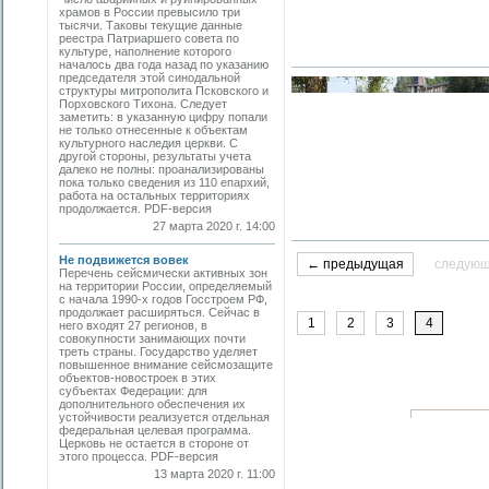
храмов в России превысило три
тысячи. Таковы текущие данные
реестра Патриаршего совета по
культуре, наполнение которого
началось два года назад по указанию
председателя этой синодальной
структуры митрополита Псковского и
Порховского Тихона. Следует
заметить: в указанную цифру попали
не только отнесенные к объектам
культурного наследия церкви. С
другой стороны, результаты учета
далеко не полны: проанализированы
пока только сведения из 110 епархий,
работа на остальных территориях
продолжается. PDF-версия
27 марта 2020 г. 14:00
Не подвижется вовек
← предыдущая
следую
Перечень сейсмически активных зон
на территории России, определяемый
с начала 1990-х годов Госстроем РФ,
продолжает расширяться. Сейчас в
1
2
3
4
него входят 27 регионов, в
совокупности занимающих почти
треть страны. Государство уделяет
повышенное внимание сейсмозащите
объектов-новостроек в этих
субъектах Федерации: для
дополнительного обеспечения их
устойчивости реализуется отдельная
федеральная целевая программа.
Церковь не остается в стороне от
этого процесса. PDF-версия
13 марта 2020 г. 11:00