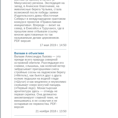
Минусинске) региона. Экспедиция на
запад, в Ачинское благочиние, на
живописные берега Чулыма, стала
возможной после победы заявки
Издательского дома «Восточная
Сибирь» в международном грантовом
конкурсе проектов «Православная
инициатива». Впереди — визит на
север, в Енисейск и Туруханск, где в
прошлом веке отбывали ссылку
многие арестованные по так
называемым делам церковников.
PDF-версия
17 мая 2019 г. 14:50
Валаам в объективе
Валаам Александра Львова — это
прежде всего природа северной
островной обители. Разглядывая его
снимки, слышишь, как колючий ветер
забрасывает пригоршнями снега
стройные сосны на ладожском берегу
(«Метель), как бьются друг о друга
колкие ледышки на водной глади
(«Шуга») и как медленно и неумолимо
сковывает озеро могучий панцирь
(«Первый лед»). Монастырская
архитектура здесь — отнюдь не
первая скрипка. Она деликатно
аккомпанирует главной теме, не
вмешиваясь в ее созвучия и не
оспаривая ее первенства. PDF-
версия
21 ноября 2018 г. 13:50