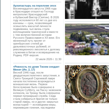
Архипастырь на переломе эпох
Восемнадцатого августа 1966 года
в Краснодаре отошел ко Господу
митрополит Краснодарский
и Кубанский Виктор (Святин). В 2026
году исполняется 60 лет со дня его
кончины — срок, позволяющий
осмыслить масштаб личности
подвижника, чья жизнь стала
воплощением трагической и вместе
с тем величественной истории
Русского Православия в XX веке. Его
жизненный путь пролег от
оренбургских степей до
дальневосточных рубежей, от
революционного лихолетья к долгому
служению в Китае и возвращению на
Родину. PDF-версия.
22 июля 2026 г. 11:30
«Ревность по доме Твоем снедает
Меня» (Ин. 2, 17)
Весной 1946 года, после
двадцатишестилетнего запустения, в
Свято-­Троицкой Сергиевой лавре
начала постепенно возрождаться
монашеская жизнь. Первое
богослужение было совершено в
Великую Субботу, на Пасху зазвонили
колокола, на Троицу была совершена
первая патриаршая служба. Сюда
стала собираться братия не только
старой лавры, но и других закрытых
монастырей — исповедники веры,
пережившие гонения, наследники