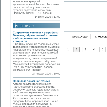
монашеских традиций
дореволюционной России. Несколько
рассказов об их удивительных
судьбах подготовил иеромонах
Пафнутий (Фокин). PDF-версия.
14 июля 2026 г. 13:00
Современные иконы и ретрофото
Валаама, образы земной кончины
← предыдущая
следую
и обряд венчания глазами
историков
К Святкам ведущие столичные музеи,
традиционно устраивающие выставки
1
2
3
4
5
православного искусства,порадовали
экспозициями практически на любой
вкус — выстроенными как
академически, таки по современной
интерактивной методике. «Журнал
Московской Патриархии» советует, на
что в них стоит обратить особое
внимание. PDF-версия
24 января 2020 г. 10:00
Прошлым веком на Чулыме
Авторы документального цикла,
частью которого стала эта работа,
реализуют давнюю идею запечатлеть
на большом экране несколько
сюжетов о подвижниках благочестия
ХХ столетия в четырех разных
пределах Красноярского края. Ранее
съемочная группа побывала на
востоке (в Канске) и на юге (в