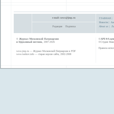
e-mail:
news@jmp.ru
ГЛАВНАЯ
|
Новости
|
Ан
Редакция
Подписка
About us
|
Ли
©
Журнал Московской Патриархии
©
АРЕФА-це
и Церковный вестник
, 2007-2026
©Студия Никол
Правила испол
www.jmp.ru
— Журнал Московской Патриархии в PDF
www.tserkov.info
— старая версия сайта, 2002-2008