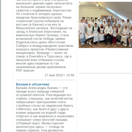
реализуют давнюю идею запечатлеть
на большом экране несколько
сюжетов о подвижниках благочестия
ХХ столетия в четырех разных
пределах Красноярского края. Ранее
съемочная группа побывала на
востоке (в Канске) и на юге (в
Минусинске) региона. Экспедиция на
запад, в Ачинское благочиние, на
живописные берега Чулыма, стала
возможной после победы заявки
Издательского дома «Восточная
Сибирь» в международном грантовом
конкурсе проектов «Православная
инициатива». Впереди — визит на
север, в Енисейск и Туруханск, где в
прошлом веке отбывали ссылку
многие арестованные по так
называемым делам церковников.
PDF-версия
17 мая 2019 г. 14:50
Валаам в объективе
Валаам Александра Львова — это
прежде всего природа северной
островной обители. Разглядывая его
снимки, слышишь, как колючий ветер
забрасывает пригоршнями снега
стройные сосны на ладожском берегу
(«Метель), как бьются друг о друга
колкие ледышки на водной глади
(«Шуга») и как медленно и неумолимо
сковывает озеро могучий панцирь
(«Первый лед»). Монастырская
архитектура здесь — отнюдь не
первая скрипка. Она деликатно