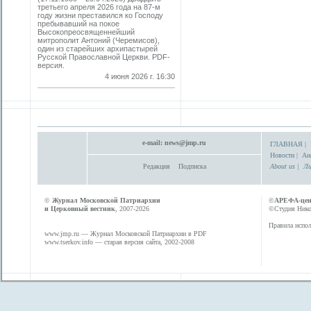
третьего апреля 2026 года на 87-м
году жизни преставился ко Господу
пребывавший на покое
Высокопреосвященнейший
митрополит Антоний (Черемисов),
один из старейших архипастырей
Русской Православной Церкви. PDF-
версия.
4 июня 2026 г. 16:30
e-mail:
news@jmp.ru
ГЛАВНАЯ
|
Новости
|
Ан
Редакция
Подписка
About us
|
Ли
©
Журнал Московской Патриархии
©
АРЕФА-це
и Церковный вестник
, 2007-2026
©Студия Никол
Правила испол
www.jmp.ru
— Журнал Московской Патриархии в PDF
www.tserkov.info
— старая версия сайта, 2002-2008