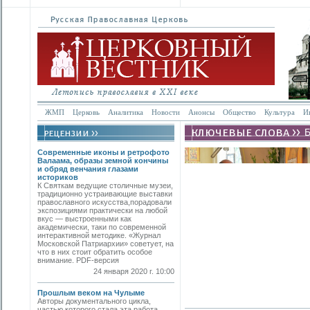
ЖМП
Церковь
Аналитика
Новости
Анонсы
Общество
Культура
И
Современные иконы и ретрофото
Валаама, образы земной кончины
и обряд венчания глазами
историков
К Святкам ведущие столичные музеи,
традиционно устраивающие выставки
православного искусства,порадовали
экспозициями практически на любой
вкус — выстроенными как
академически, таки по современной
интерактивной методике. «Журнал
Московской Патриархии» советует, на
что в них стоит обратить особое
внимание. PDF-версия
24 января 2020 г. 10:00
Прошлым веком на Чулыме
Авторы документального цикла,
частью которого стала эта работа,