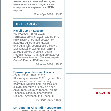
аккомпанирует главной теме, не
вмешиваясь в ее созвучия и не
оспаривая ее первенства. PDF-
версия
21 ноября 2018 г. 13:50
Иерей Сергий Куксов
(02.07.1970 – 15.05.2026)
Пятнадцатого мая 2026 года на 56-м
году жизни от острой сердечной
недостаточности скончался
благочинный Георгиевского округа
Московской епархии, настоятель
храма великомученика Георгия
Победоносца, Патриаршего подворья
на Поклонной горе г. Москвы, иерей
Сергий Куксов. PDF-версия.
16 июля 2026 г. 15:30
Протоиерей Николай Алексеев
(22.05.1960 – 16.05.2026)
Шестнадцатого мая 2026 года на 66-м
году жизни отошел ко Господу
благочинный церквей Торжокского
округа, настоятель храма в честь
Архангела Михаила города Торжка
Тверской епархии протоиерей
Николай Алексеев. PDF-версия.
16 июля 2026 г. 15:00
Митрополит Антоний (Черемисов)
(17.11.1939 – 23.04.2026) Двадцать