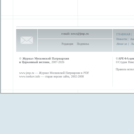
e-mail:
news@jmp.ru
ГЛАВНАЯ
|
Новости
|
Ан
Редакция
Подписка
About us
|
Ли
©
Журнал Московской Патриархии
©
АРЕФА-це
и Церковный вестник
, 2007-2026
©Студия Никол
Правила испол
www.jmp.ru
— Журнал Московской Патриархии в PDF
www.tserkov.info
— старая версия сайта, 2002-2008