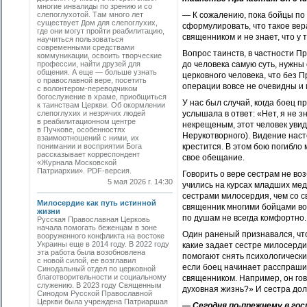
многие инвалиды по зрению и со
слепоглухотой. Там много лет
— К сожалению, пока бойцы по
существует Дом для слепоглухих,
сформулировать, что такое вера
где они могут пройти реабилитацию,
священником и не знает, что у 
научиться пользоваться
современными средствами
Вопрос таинств, в частности Пр
коммуникации, освоить творческие
профессии, найти друзей для
до человека самую суть, нужны
общения. А еще — больше узнать
церковного человека, что без П
о православной вере, посетить
операции вовсе не очевидны и 
с волонтером-переводчиком
богослужение в храме, приобщиться
У нас был случай, когда боец п
к таинствам Церкви. Об окормлении
слепоглухих и незрячих людей
услышала в ответ: «Нет, я не з
в реабилитационном центре
некрещеным, этот человек увид
в Пучкове, особенностях
Нерукотворного). Видение наст
взаимоотношений с ними, их
понимании и восприятии Бога
крестится. В этом бою погибло 
рассказывает корреспондент
свое обещание.
«Журнала Московской
Патриархии». PDF-версия.
Говорить о вере сестрам не во
5 мая 2026 г. 14:30
учились на курсах младших мед
сестрами милосердия, чем со с
Милосердие как путь истинной
священник многими бойцами во
жизни
по душам не всегда комфортно.
Русская Православная Церковь
начала помогать беженцам в зоне
Один раненый признавался, что
вооруженного конфликта на востоке
Украины еще в 2014 году. В 2022 году
какие задает сестре милосердия
эта работа была возобновлена
помогают снять психологически
с новой силой, ее возглавил
если боец начинает расспрашив
Синодальный отдел по церковной
благотворительности и социальному
священником. Например, он гов
служению. В 2023 году Священным
духовная жизнь?» И сестра дол
Синодом Русской Православной
Церкви была учреждена Патриаршая
— Сегодня по-прежнему в г