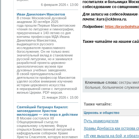
госпиталях и больницах Моск
6 февраля 2026 г. 13:00
собеседование со священнико
Для записи на собеседовани
Иван Данилович Мансветов
В стенах Московской духовной
почте: kurs@ckbsva.ru.
академии 30 октября 2025
года прошли Первые Мансветовские
Подробнее:
https://pravbolnits
чтения по литургике и гимнографии,
приуроченные к 140-летию со дня
кончины профессора МДА Ивана
Даниловича Мансветова,
Также читайте на нашем са
выдающегося русского
исследователя православного
богослужения. Он не только внес
значительный вклад в становление
русской литургики, но и занимался
разработкой проекта церковно-
археологических музеев при
духовных учебных заведениях.
В своей преподавательской
деятельности профессор Мансветов
уделял особое внимание изучению
Ключевые слова:
сестры ми
истории церковного искусства
больные
,
больничное служен
в неразрывной связи с литургической
жизнью Церкви. PDF-версия.
21 января 2026 г. 15:00
Также читайте:
Святейший Патриарх Кирилл:
заповеданное Христом
Церковь и общество
милосердие — это вера в действии
В Москве состоялся XII
Путь храмоздателя
Общецерковный съезд по
социальному служению. Форум
Храмы Донбасса как острова с
открылся Божественной литургией в
кафедральном соборном Храме
«Я уже вышла на бой, и обратн
Христа Спасителя, которую возглавил