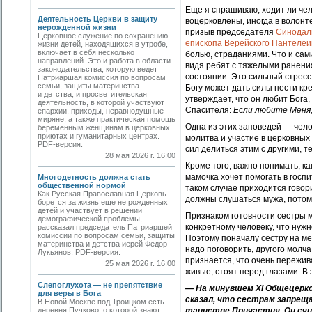
Еще я спрашиваю, ходит ли чело
Деятельность Церкви в защиту
воцерковлены, иногда в волонте
нерожденной жизни
призыв председателя
Синодаль
Церковное служение по сохранению
епископа Верейского Пантеле
жизни детей, находящихся в утробе,
включает в себя несколько
болью, страданиями. Что и са
направлений. Это и работа в области
видя ребят с тяжелыми ранения
законодательства, которую ведет
состоянии. Это сильный стресс
Патриаршая комиссия по вопросам
семьи, защиты материнства
Богу может дать силы нести кре
и детства, и просветительская
утверждает, что он любит Бога,
деятельность, в которой участвуют
Спасителя:
Если любите Меня
епархии, приходы, неравнодушные
миряне, а также практическая помощь
Одна из этих заповедей — чел
беременным женщинам в церковных
приютах и гуманитарных центрах.
молитва и участие в церковных
PDF-версия.
сил делиться этим с другими, 
28 мая 2026 г. 16:00
Кроме того, важно понимать, к
мамочка хочет помогать в госпи
Многодетность должна стать
общественной нормой
таком случае приходится говор
Как Русская Православная Церковь
должны слушаться мужа, потому
борется за жизнь еще не рожденных
детей и участвует в решении
Признаком готовности сестры 
демографической проблемы,
конкретному человеку, что нуж
рассказал председатель Патриаршей
комиссии по вопросам семьи, защиты
Поэтому поначалу сестру на ме
материнства и детства иерей Федор
надо поговорить, другого молч
Лукьянов. PDF-версия.
признается, что очень пережив
25 мая 2026 г. 16:00
живые, стоят перед глазами. В
Слепоглухота — не препятствие
— На минувшем XI Общецерко
для веры в Бога
сказал, что сестрам запрещ
В Новой Москве под Троицком есть
деревня Пучково, о которой знают
таинстве Причастия. Он счи