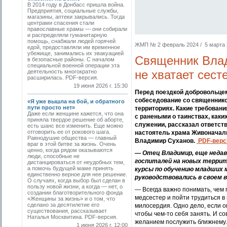
В 2014 году в Донбасс пришла война.
Предприятия, социальные службы,
магазины, аптеки закрывались. Тогда
центрами спасения стали
православные храмы — они собирали
и распределяли гуманитарную
помощь, снабжали людей горячей
ЖМП № 2 февраль 2024 / 5 марта 2
едой, предоставляли им временное
убежище, занимались их эвакуацией
Священник Влад
в безопасные районы. С началом
специальной военной операции эта
не хватает сес
деятельность многократно
расширилась. PDF-версия.
19 июня 2026 г. 15:30
Перед поездкой добровольцем
собеседование со священнико
«Я уже вышла на бой, и обратного
пути просто нет»
территориях. Какие требован
Даже если женщине кажется, что она
с ранеными о таинствах, каки
приняла твердое решение об аборте,
служении, рассказал ответст
есть шанс все изменить. Еще можно
отговорить ее от рокового шага.
настоятель храма Живоначаль
Равнодушие общества — главный
Владимир Суханов
.
PDF-верс
враг в этой битве за жизнь. Очень
ценно, когда рядом оказываются
— Отец Владимир, еще недав
люди, способные не
госпиталей на новых террито
дистанцироваться от неудобных тем,
а помочь будущей маме принять
курсы по обучению младших 
единственно верное для нее решение.
руководствовались в своем 
О случаях, когда выбор был сделан в
пользу новой жизни, а когда — нет, о
— Всегда важно понимать, чем 
создании благотворительного фонда
медсестер и пойти трудиться в
«Женщины за жизнь» и о том, что
сделано за десятилетие его
милосердия. Одно дело, если он
существования, рассказывает
чтобы чем-то себя занять. И со
Наталья Москвитина. PDF-версия.
желанием послужить ближнему.
1 июня 2026 г. 12:00