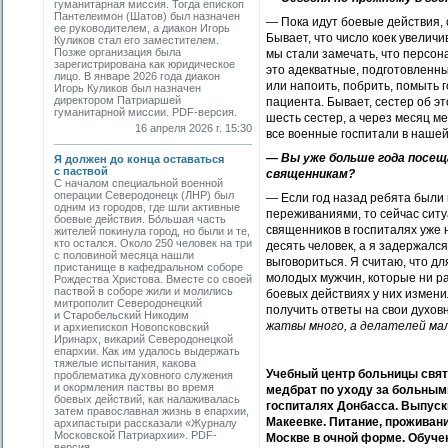
гуманитарная миссия. Тогда епископ
Пантелеимон (Шатов) был назначен
— Пока идут боевые действия, 
ее руководителем, а диакон Игорь
Бывает, что число коек увелич
Куликов стал его заместителем.
Позже организация была
мы стали замечать, что персон
зарегистрирована как юридическое
это адекватные, подготовленны
лицо. В январе 2026 года диакон
или напоить, побрить, помыть г
Игорь Куликов был назначен
директором Патриаршей
пациента. Бывает, сестер об эт
гуманитарной миссии. PDF-версия.
шесть сестер, а через месяц м
16 апреля 2026 г. 15:30
все военные госпитали в нашей
— Вы уже больше года посещ
Я должен до конца оставаться
с паствой
священникам?
С началом специальной военной
операции Северодонецк (ЛНР) был
— Если год назад ребята были 
одним из городов, где шли активные
переживаниями, то сейчас ситу
боевые действия. Бо́льшая часть
священников в госпиталях уже 
жителей покинула город, но были и те,
кто остался. Около 250 человек на три
десять человек, а я задержался 
с половиной месяца нашли
выговориться. Я считаю, что д
пристанище в кафедральном соборе
молодых мужчин, которые ни раз
Рождества Христова. Вместе со своей
паствой в соборе жили и молились
боевых действиях у них измени
митрополит Северодонецкий
получить ответы на свои духовн
и Старобельский Никодим
жатвы много, а делателей ма
и архиепископ Новопсковский
Иринарх, викарий Северодонецкой
епархии. Как им удалось выдержать
тяжелые испытания, какова
Учебный центр больницы свят
проблематика духовного служения
и окормления паствы во время
медбрат по уходу за больными
боевых действий, как налаживалась
госпиталях Донбасса. Выпуск
затем православная жизнь в епархии,
Макеевке. Питание, проживани
архипастыри рассказали «Журналу
Московской Патриархии». PDF-
Москве в очной форме. Обуче
версия.