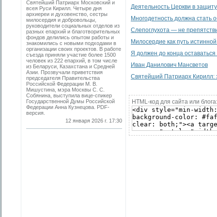
Святейший Патриарх Московский и
Деятельность Церкви в защит
всея Руси Кирилл. Четыре дня
архиереи и духовенство, сестры
Многодетность должна стать 
милосердия и добровольцы,
руководители социальных отделов из
Слепоглухота — не препятстви
разных епархий и благотворительных
фондов делились опытом работы и
Милосердие как путь истинной
знакомились с новыми подходами в
организации своих проектов. В работе
Я должен до конца оставаться 
съезда приняли участие более 1500
человек из 222 епархий, в том числе
Иван Данилович Мансветов
из Беларуси, Казахстана и Средней
Азии. Прозвучали приветствия
Святейший Патриарх Кирилл: 
председателя Правительства
Российской Федерации М. В.
Мишустина, мэра Москвы С. С.
Собянина, выступила вице-спикер
Государственной Думы Российской
HTML-код для сайта или блога
Федерации Анна Кузнецова. PDF-
версия.
12 января 2026 г. 17:30