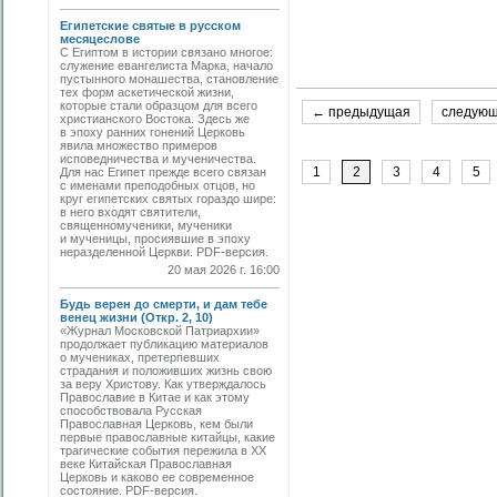
Египетские святые в русском
месяцеслове
С Египтом в истории связано многое:
служение евангелиста Марка, начало
пустынного монашества, становление
тех форм аскетической жизни,
которые стали образцом для всего
← предыдущая
следую
христианского Востока. Здесь же
в эпоху ранних гонений Церковь
явила множество примеров
исповедничества и мученичества.
1
2
3
4
5
Для нас Египет прежде всего связан
с именами преподобных отцов, но
круг египетских святых гораздо шире:
в него входят святители,
священномученики, мученики
и мученицы, просиявшие в эпоху
неразделенной Церкви. PDF-версия.
20 мая 2026 г. 16:00
Будь верен до смерти, и дам тебе
венец жизни (Откр. 2, 10)
«Журнал Московской Патриархии»
продолжает публикацию материалов
о мучениках, претерпевших
страдания и положивших жизнь свою
за веру Христову. Как утверждалось
Православие в Китае и как этому
способствовала Русская
Православная Церковь, кем были
первые православные китайцы, какие
трагические события пережила в XX
веке Китайская Православная
Церковь и каково ее современное
состояние. PDF-версия.