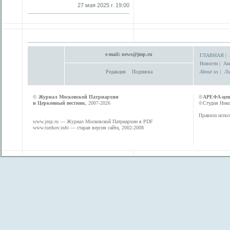
27 мая 2025 г. 19:00
e-mail:
news@jmp.ru
ГЛАВНАЯ
|
Новости
|
Ан
Редакция
Подписка
About us
|
Ли
©
Журнал Московской Патриархии
©
АРЕФА-це
и Церковный вестник
, 2007-2026
©Студия Никол
Правила испол
www.jmp.ru
— Журнал Московской Патриархии в PDF
www.tserkov.info
— старая версия сайта, 2002-2008