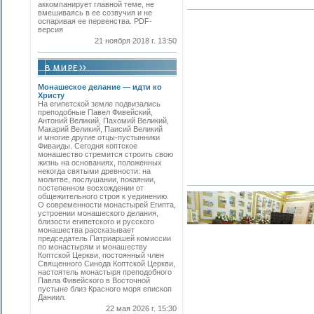
аккомпанирует главной теме, не
вмешиваясь в ее созвучия и не
оспаривая ее первенства. PDF-
версия
21 ноября 2018 г. 13:50
Монашеское делание — идти ко
Христу
На египетской земле подвизались
преподобные Павел Фивейский,
Антоний Великий, Пахомий Великий,
Макарий Великий, Паисий Великий
и многие другие отцы-пустынники
Фиваиды. Сегодня коптское
монашество стремится строить свою
жизнь на основаниях, положенных
некогда святыми древности: на
молитве, послушании, покаянии,
постепенном восхождении от
общежительного строя к уединению.
О современности монастырей Египта,
устроении монашеского делания,
близости египетского и русского
монашества рассказывает
председатель Патриаршей комиссии
по монастырям и монашеству
Коптской Церкви, постоянный член
Священного Синода Коптской Церкви,
настоятель монастыря преподобного
Павла Фивейского в Восточной
пустыне близ Красного моря епископ
Даниил.
22 мая 2026 г. 15:30