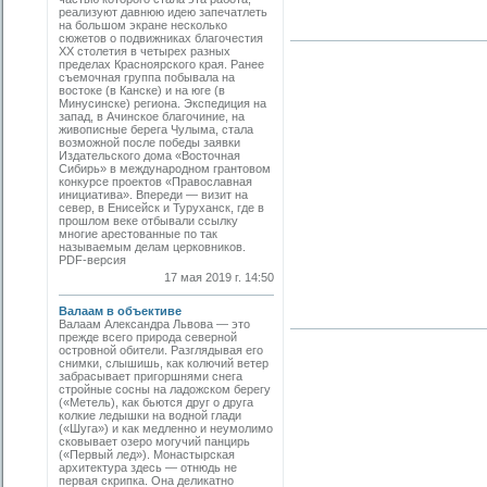
реализуют давнюю идею запечатлеть
на большом экране несколько
сюжетов о подвижниках благочестия
ХХ столетия в четырех разных
пределах Красноярского края. Ранее
съемочная группа побывала на
востоке (в Канске) и на юге (в
Минусинске) региона. Экспедиция на
запад, в Ачинское благочиние, на
живописные берега Чулыма, стала
возможной после победы заявки
Издательского дома «Восточная
Сибирь» в международном грантовом
конкурсе проектов «Православная
инициатива». Впереди — визит на
север, в Енисейск и Туруханск, где в
прошлом веке отбывали ссылку
многие арестованные по так
называемым делам церковников.
PDF-версия
17 мая 2019 г. 14:50
Валаам в объективе
Валаам Александра Львова — это
прежде всего природа северной
островной обители. Разглядывая его
снимки, слышишь, как колючий ветер
забрасывает пригоршнями снега
стройные сосны на ладожском берегу
(«Метель), как бьются друг о друга
колкие ледышки на водной глади
(«Шуга») и как медленно и неумолимо
сковывает озеро могучий панцирь
(«Первый лед»). Монастырская
архитектура здесь — отнюдь не
первая скрипка. Она деликатно