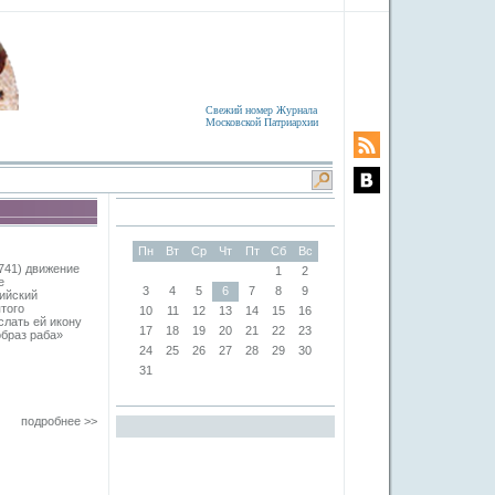
Свежий номер Журнала
Московской Патриархии
Пн
Вт
Ср
Чт
Пт
Сб
Вс
741) движение
1
2
е
3
4
5
6
7
8
9
ийский
ятого
10
11
12
13
14
15
16
слать ей икону
17
18
19
20
21
22
23
образ раба»
24
25
26
27
28
29
30
31
подробнее >>