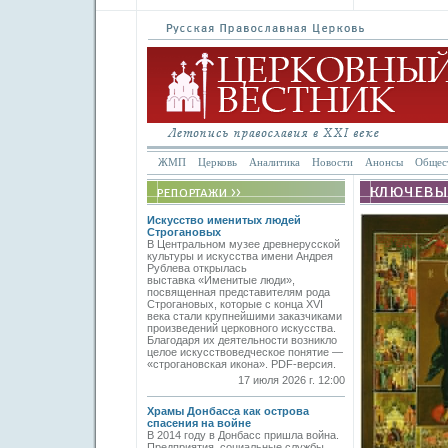
ЖМП
Церковь
Аналитика
Новости
Анонсы
Общес
Искусство именитых людей
Строгановых
В Центральном музее древнерусской
культуры и искусства имени Андрея
Рублева открылась
выставка «Именитые люди»,
посвященная представителям рода
Строгановых, которые с конца XVI
века стали крупнейшими заказчиками
произведений церковного искусства.
Благодаря их деятельности возникло
целое искусствоведческое понятие —
«строгановская икона». PDF-версия.
17 июля 2026 г. 12:00
Храмы Донбасса как острова
спасения на войне
В 2014 году в Донбасс пришла война.
Предприятия, социальные службы,