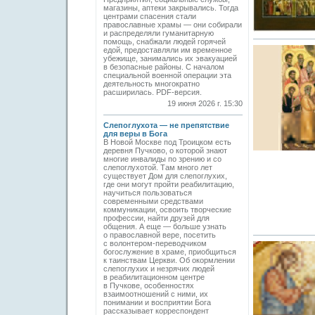
магазины, аптеки закрывались. Тогда
центрами спасения стали
православные храмы — они собирали
и распределяли гуманитарную
помощь, снабжали людей горячей
едой, предоставляли им временное
убежище, занимались их эвакуацией
в безопасные районы. С началом
специальной военной операции эта
деятельность многократно
расширилась. PDF-версия.
19 июня 2026 г. 15:30
Слепоглухота — не препятствие
для веры в Бога
В Новой Москве под Троицком есть
деревня Пучково, о которой знают
многие инвалиды по зрению и со
слепоглухотой. Там много лет
существует Дом для слепоглухих,
где они могут пройти реабилитацию,
научиться пользоваться
современными средствами
коммуникации, освоить творческие
профессии, найти друзей для
общения. А еще — больше узнать
о православной вере, посетить
с волонтером-переводчиком
богослужение в храме, приобщиться
к таинствам Церкви. Об окормлении
слепоглухих и незрячих людей
в реабилитационном центре
в Пучкове, особенностях
взаимоотношений с ними, их
понимании и восприятии Бога
рассказывает корреспондент