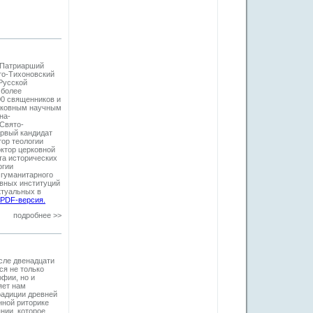
а Патриарший
то-Тихоновский
Русской
 более
00 священников и
рковным научным
на-
 Свято-
ервый кандидат
тор теологии
ктор церковной
та исторических
огии
 гуманитарного
овных институций
ктуальных в
PDF-версия.
подробнее >>
сле двенадцати
ся не только
фии, но и
яет нам
радиции древней
нной риторике
нии, которое