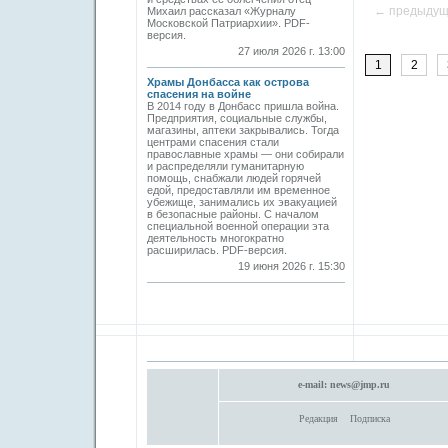
← предыду
Михаил рассказал «Журналу
Московской Патриархии». PDF-
версия.
27 июля 2026 г. 13:00
1
2
Храмы Донбасса как острова
спасения на войне
В 2014 году в Донбасс пришла война.
Предприятия, социальные службы,
магазины, аптеки закрывались. Тогда
центрами спасения стали
православные храмы — они собирали
и распределяли гуманитарную
помощь, снабжали людей горячей
едой, предоставляли им временное
убежище, занимались их эвакуацией
в безопасные районы. С началом
специальной военной операции эта
деятельность многократно
расширилась. PDF-версия.
19 июня 2026 г. 15:30
e-mail:
news@jmp.ru
Редакция
Подписка