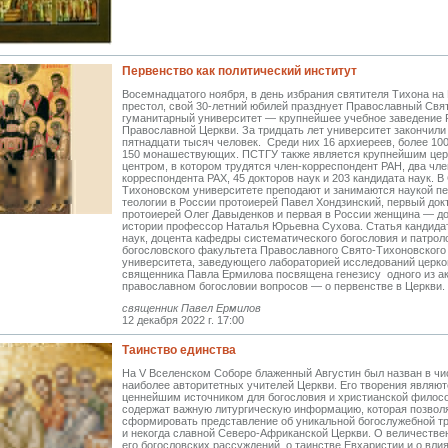
Первенство как политический институт
Восемнадцатого ноября, в день избрания святителя Тихона н
престол, свой 30-летний юбилей празднует Православный Свя
гуманитарный университет — крупнейшее учебное заведение 
Православной Церкви. За тридцать лет университет закончили
пятнадцати тысяч человек. Среди них 16 архиереев, более 10
150 монашествующих. ПСТГУ также является крупнейшим це
центром, в котором трудятся член-корреспондент РАН, два чле
корреспондента РАХ, 45 докторов наук и 203 кандидата наук. В
Тихоновском университете преподают и занимаются наукой п
теологии в России протоиерей Павел Хондзинский, первый док
протоиерей Олег Давыденков и первая в России женщина — до
истории профессор Наталья Юрьевна Сухова. Статья кандида
наук, доцента кафедры систематического богословия и патрол
богословского факультета Православного Свято-Тихоновского
университета, заведующего лабораторией исследований церк
священника Павла Ермилова посвящена генезису одного из а
православном богословии вопросов — о первенстве в Церкви.
священник Павел Ермилов
12 декабря 2022 г. 17:00
Таинство единства
На V Вселенском Соборе блаженный Августин был назван в чи
наиболее авторитетных учителей Церкви. Его творения являют
ценнейшим источником для богословия и христианской филосо
содержат важную литургическую информацию, которая позвол
сформировать представление об уникальной богослужебной т
и некогда славной Северо-Африканской Церкви. О величестве
его богословских рассуждений, о таинстве Евхаристии и о влия