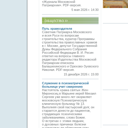
«Журнала Московской
Патриархии». PDF-версия.
5 мая 2026 г. 14:30
Путь храмоздателя
Советник Патриарха Московского
и всея Руси по вопросам
строительства, куратор Программы
строительства православных храмов
в г. Москве, депутат Государственной
Думы Федерального Собрания
Российской Федерации В. И. Ресин
ответил на вопросы главного
редактора Издательства Московской
Патриархии епископа
Балашихинского и Орехово-Зуевского
Николая. PDF-версия.
15 декабря 2026 г. 15:00
Служение в психиатрической
больнице учит смирению
Настоятель храма святых Жен-
Мироносиц в Марьине иерей Михаил
Сергеев уже много лет окормляет
московскую Психиатрическую
клиническую больницу № 13.
Выполняя свой пастырский долг, он
старается донести до пациентов,
страдающих психическими
заболеваниями, слово Божие.
О встречах с этими людьми,
о духовных причинах болезни
и средствах ее облегчения отец