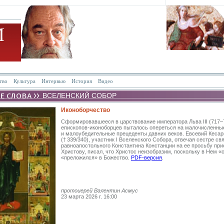
тво
Культура
Интервью
История
Видео
ВСЕЛЕНСКИЙ СОБОР
Иконоборчество
Сформировавшееся в царствование императора Льва III (717–
епископов-иконоборцев пыталось опереться на малочисленны
и малоубедительные прецеденты давних веков. Евсевий Кесар
(† 339/340), участник I Вселенского Собора, отвечая сестре св
равноапостольного Константина Констанции на ее просьбу при
Христову, писал, что Христос неизобразим, поскольку в Нем «
«преложился» в Божество.
РDF-версия
.
протоиерей Валентин Асмус
23 марта 2026 г. 16:00