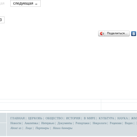
щая
следующая →
3
Поделиться…
ГЛАВНАЯ
|
ЦЕРКОВЬ
|
ОБЩЕСТВО
|
ИСТОРИЯ
|
В МИРЕ
|
КУЛЬТУРА
|
НАУКА
|
ЖМ
Новости
|
Аналитика
|
Интервью
|
Документы
|
Репортажи
|
Некрологи
|
Рецензии
|
Видео
|
About us
|
Лица
|
Партнеры
|
Наши баннеры