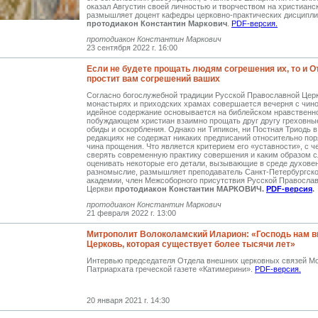
оказал Августин своей личностью и творчеством на христианс
размышляет доцент кафедры церковно-практических дисципл
протодиакон Константин Маркович
.
PDF-версия.
протодиакон Константин Маркович
23 сентября 2022 г. 16:00
Если не будете прощать людям согрешения их, то и О
простит вам согрешений ваших
Согласно богослужебной традиции Русской Православной Церк
монастырях и приходских храмах совершается вечерня с чин
идейное содержание основывается на библейском нравственн
побуждающем христиан взаимно прощать друг другу греховные
обиды и оскорбления. Однако ни Типикон, ни Постная Триодь 
редакциях не содержат никаких предписаний относительно по
чина прощения. Что является критерием его «уставности», с ч
сверять современную практику совершения и каким образом с
оценивать некоторые его детали, вызывающие в среде духове
разномыслие, размышляет преподаватель Санкт-Петербургско
академии, член Межсоборного присутствия Русской Правосла
Церкви
протодиакон Константин МАРКОВИЧ
.
PDF-версия
.
протодиакон Константин Маркович
21 февраля 2022 г. 13:00
Митрополит Волоколамский Иларион: «Господь нам 
Церковь, которая существует более тысячи лет»
Интервью председателя Отдела внешних церковных связей Мо
Патриархата греческой газете «Катимерини».
PDF-версия.
20 января 2021 г. 14:30