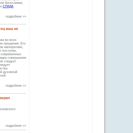
кое богословие,
ин
СПбДА
подробнее >>
тец ваш не
ви во всех
ом прощения. Его
ом императиве,
 поступки,
в современных
рядка совершения
ем следует
ледует
нства
й духовной
вной
подробнее >>
вверил
сковского
подробнее >>