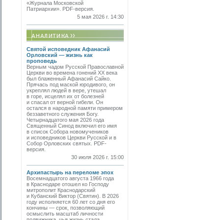
«Журнала Московской
Патриархии». PDF-версия.
5 мая 2026 г. 14:30
Святой исповедник Афанасий
Орловский — жизнь как
проповедь
Верным чадом Русской Православной
Церкви во времена гонений XX века
был блаженный Афанасий Сайко.
Прячась под маской юродивого, он
укреплял людей в вере, утешал
в горе, исцелял их от болезней
и спасал от верной гибели. Он
остался в народной памяти примером
беззаветного служения Богу.
Четырнадцатого мая 2026 года
Священный Синод включил его имя
в список Собора новомучеников
и исповедников Церкви Русской и в
Собор Орловских святых. PDF-
версия.
30 июля 2026 г. 15:00
Архипастырь на переломе эпох
Восемнадцатого августа 1966 года
в Краснодаре отошел ко Господу
митрополит Краснодарский
и Кубанский Виктор (Святин). В 2026
году исполняется 60 лет со дня его
кончины — срок, позволяющий
осмыслить масштаб личности
подвижника, чья жизнь стала