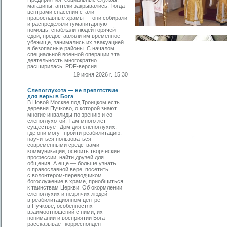
магазины, аптеки закрывались. Тогда
центрами спасения стали
православные храмы — они собирали
и распределяли гуманитарную
помощь, снабжали людей горячей
едой, предоставляли им временное
убежище, занимались их эвакуацией
в безопасные районы. С началом
специальной военной операции эта
деятельность многократно
расширилась. PDF-версия.
19 июня 2026 г. 15:30
Слепоглухота — не препятствие
для веры в Бога
В Новой Москве под Троицком есть
деревня Пучково, о которой знают
многие инвалиды по зрению и со
слепоглухотой. Там много лет
существует Дом для слепоглухих,
где они могут пройти реабилитацию,
научиться пользоваться
современными средствами
коммуникации, освоить творческие
профессии, найти друзей для
общения. А еще — больше узнать
о православной вере, посетить
с волонтером-переводчиком
богослужение в храме, приобщиться
к таинствам Церкви. Об окормлении
слепоглухих и незрячих людей
в реабилитационном центре
в Пучкове, особенностях
взаимоотношений с ними, их
понимании и восприятии Бога
рассказывает корреспондент