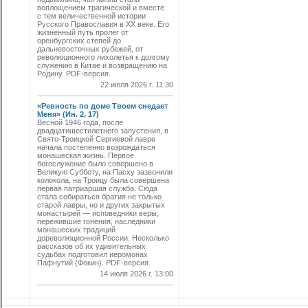
воплощением трагической и вместе
с тем величественной истории
Русского Православия в XX веке. Его
жизненный путь пролег от
оренбургских степей до
дальневосточных рубежей, от
революционного лихолетья к долгому
служению в Китае и возвращению на
Родину. PDF-версия.
22 июля 2026 г. 11:30
«Ревность по доме Твоем снедает
Меня» (Ин. 2, 17)
Весной 1946 года, после
двадцатишестилетнего запустения, в
Свято-­Троицкой Сергиевой лавре
начала постепенно возрождаться
монашеская жизнь. Первое
богослужение было совершено в
Великую Субботу, на Пасху зазвонили
колокола, на Троицу была совершена
первая патриаршая служба. Сюда
стала собираться братия не только
старой лавры, но и других закрытых
монастырей — исповедники веры,
пережившие гонения, наследники
монашеских традиций
дореволюционной России. Несколько
рассказов об их удивительных
судьбах подготовил иеромонах
Пафнутий (Фокин). PDF-версия.
14 июля 2026 г. 13:00