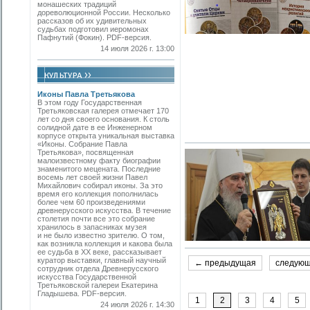
монашеских традиций
дореволюционной России. Несколько
рассказов об их удивительных
судьбах подготовил иеромонах
Пафнутий (Фокин). PDF-версия.
14 июля 2026 г. 13:00
Иконы Павла Третьякова
В этом году Государственная
Третьяковская галерея отмечает 170
лет со дня своего основания. К столь
солидной дате в ее Инженерном
корпусе открыта уникальная выставка
«Иконы. Собрание Павла
Третьякова», посвященная
малоизвестному факту биографии
знаменитого мецената. Последние
восемь лет своей жизни Павел
Михайлович собирал иконы. За это
время его коллекция пополнилась
более чем 60 произведениями
древнерусского искусства. В течение
столетия почти все это собрание
хранилось в запасниках музея
и не было известно зрителю. О том,
как возникла коллекция и какова была
ее судьба в ХХ веке, рассказывает
куратор выставки, главный научный
← предыдущая
следую
сотрудник отдела Древнерусского
искусства Государственной
Третьяковской галереи Екатерина
Гладышева. PDF-версия.
1
2
3
4
5
24 июля 2026 г. 14:30