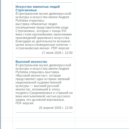
Искусство именитых людей
Строгановых
В Центральном музее древнерусской
культуры и искусства имени Андрея
Рублева открылась
выставка «Именитые люди»,
посвященная представителям рода
Строгановых, которые с конца XVI
века стали крупнейшими заказчиками
произведений церковного искусства.
Благодаря их деятельности возникло
целое искусствоведческое понятие —
«строгановская икона». PDF-версия.
17 июля 2026 г. 12:00
Высокий иконостас
В Центральном музее древнерусской
культуры и искусства имени Андрея
Рублева открылась выставка
«Высокий иконостас», которая
представляет одно из ярких явлений
национальной художественной
культуры — высокий русский
иконостас, возникший в эпоху
позднего Средневековья и ставший на
века неотъемлемой частью русского
храма, его духовной вертикалью.
PDF-версия.
20 апреля 2026 г. 13:30