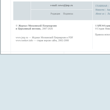
e-mail:
news@jmp.ru
ГЛАВНАЯ
|
Новости
|
Ан
Редакция
Подписка
About us
|
Ли
©
Журнал Московской Патриархии
©
АРЕФА-це
и Церковный вестник
, 2007-2026
©Студия Никол
Правила испол
www.jmp.ru
— Журнал Московской Патриархии в PDF
www.tserkov.info
— старая версия сайта, 2002-2008