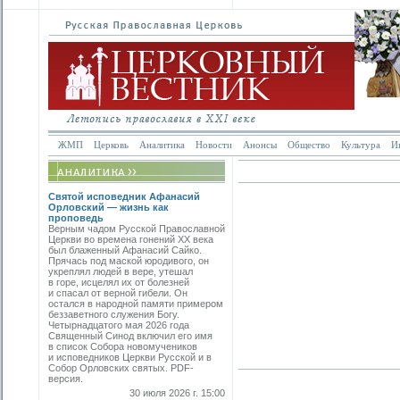
ЖМП
Церковь
Аналитика
Новости
Анонсы
Общество
Культура
И
Святой исповедник Афанасий
Орловский — жизнь как
проповедь
Верным чадом Русской Православной
Церкви во времена гонений XX века
был блаженный Афанасий Сайко.
Прячась под маской юродивого, он
укреплял людей в вере, утешал
в горе, исцелял их от болезней
и спасал от верной гибели. Он
остался в народной памяти примером
беззаветного служения Богу.
Четырнадцатого мая 2026 года
Священный Синод включил его имя
в список Собора новомучеников
и исповедников Церкви Русской и в
Собор Орловских святых. PDF-
версия.
30 июля 2026 г. 15:00