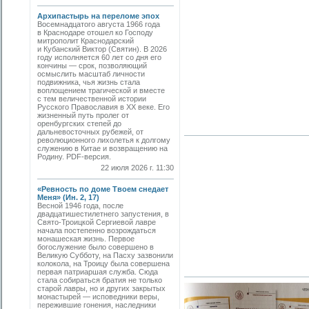
Архипастырь на переломе эпох
Восемнадцатого августа 1966 года
в Краснодаре отошел ко Господу
митрополит Краснодарский
и Кубанский Виктор (Святин). В 2026
году исполняется 60 лет со дня его
кончины — срок, позволяющий
осмыслить масштаб личности
подвижника, чья жизнь стала
воплощением трагической и вместе
с тем величественной истории
Русского Православия в XX веке. Его
жизненный путь пролег от
оренбургских степей до
дальневосточных рубежей, от
революционного лихолетья к долгому
служению в Китае и возвращению на
Родину. PDF-версия.
22 июля 2026 г. 11:30
«Ревность по доме Твоем снедает
Меня» (Ин. 2, 17)
Весной 1946 года, после
двадцатишестилетнего запустения, в
Свято-­Троицкой Сергиевой лавре
начала постепенно возрождаться
монашеская жизнь. Первое
богослужение было совершено в
Великую Субботу, на Пасху зазвонили
колокола, на Троицу была совершена
первая патриаршая служба. Сюда
стала собираться братия не только
старой лавры, но и других закрытых
монастырей — исповедники веры,
пережившие гонения, наследники