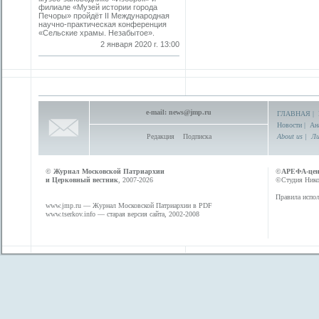
филиале «Музей истории города
Печоры» пройдёт II Международная
научно-практическая конференция
«Сельские храмы. Незабытое».
2 января 2020 г. 13:00
e-mail:
news@jmp.ru
ГЛАВНАЯ
|
Новости
|
Ан
Редакция
Подписка
About us
|
Ли
©
Журнал Московской Патриархии
©
АРЕФА-це
и Церковный вестник
, 2007-2026
©Студия Никол
Правила испол
www.jmp.ru
— Журнал Московской Патриархии в PDF
www.tserkov.info
— старая версия сайта, 2002-2008