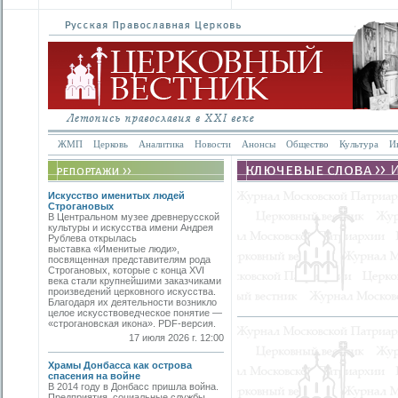
ЖМП
Церковь
Аналитика
Новости
Анонсы
Общество
Культура
И
Искусство именитых людей
Строгановых
В Центральном музее древнерусской
культуры и искусства имени Андрея
Рублева открылась
выставка «Именитые люди»,
посвященная представителям рода
Строгановых, которые с конца XVI
века стали крупнейшими заказчиками
произведений церковного искусства.
Благодаря их деятельности возникло
целое искусствоведческое понятие —
«строгановская икона». PDF-версия.
17 июля 2026 г. 12:00
Храмы Донбасса как острова
спасения на войне
В 2014 году в Донбасс пришла война.
Предприятия, социальные службы,