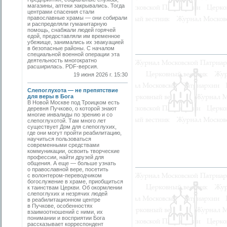
магазины, аптеки закрывались. Тогда
центрами спасения стали
православные храмы — они собирали
и распределяли гуманитарную
помощь, снабжали людей горячей
едой, предоставляли им временное
убежище, занимались их эвакуацией
в безопасные районы. С началом
специальной военной операции эта
деятельность многократно
расширилась. PDF-версия.
19 июня 2026 г. 15:30
Слепоглухота — не препятствие
для веры в Бога
В Новой Москве под Троицком есть
деревня Пучково, о которой знают
многие инвалиды по зрению и со
слепоглухотой. Там много лет
существует Дом для слепоглухих,
где они могут пройти реабилитацию,
научиться пользоваться
современными средствами
коммуникации, освоить творческие
профессии, найти друзей для
общения. А еще — больше узнать
о православной вере, посетить
с волонтером-переводчиком
богослужение в храме, приобщиться
к таинствам Церкви. Об окормлении
слепоглухих и незрячих людей
в реабилитационном центре
в Пучкове, особенностях
взаимоотношений с ними, их
понимании и восприятии Бога
рассказывает корреспондент