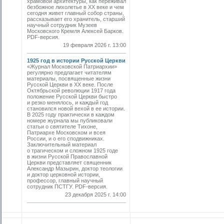
храмовой архитектуры, как переживал
безбожное лихолетье в ХХ веке и чем
сегодня живет главный собор страны,
рассказывает его хранитель, старший
научный сотрудник Музеев
Московского Кремля Алексей Барков.
PDF-версия.
19 февраля 2026 г. 13:00
1925 год в истории Русской Церкви
«Журнал Московской Патриархии»
регулярно предлагает читателям
материалы, посвященные жизни
Русской Церкви в ХХ веке. После
Октябрьской революции 1917 года
положение Русской Церкви быстро
и резко менялось, и каждый год
становился новой вехой в ее истории.
В 2025 году практически в каждом
номере журнала мы публиковали
статьи о святителе Тихоне,
Патриархе Московском и всея
России, и о его сподвижниках.
Заключительный материал
о трагическом и сложном 1925 годе
в жизни Русской Православной
Церкви представляет священник
Александр Мазырин, доктор теологии
и доктор церковной истории,
профессор, главный научный
сотрудник ПСТГУ. PDF-версия.
23 декабря 2025 г. 14:00