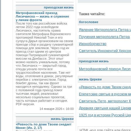
приходская жизнь
Митрофановский приход
Также читайте:
Лисичанска — жизнь и служение
у линии фронта
богословие
После того как российские войска
летом 2022 года освободили
Явление Митрополита Петра 
Лисичанск, настоятель храма
святителя Митрофана Воронежского
Поучения митрополита Петра
протоиерей Николай Ткач и его
супруга Дарья организовали на своем
Иконоборчество
приходе сбор и раздачу гуманитарной
помощи для земляков. Через год их
Святитель Иннокентий Херсон
приход стал одним из центров
помощи Патриаршей гуманитарной
миссии на Донбассе. Этот опыт
приходская жизнь
можно назвать уникальным, потому
что Лисичанск — закрытый город,
Митрофановский приход Лисич
откуда уехало почти все
трудоспособное население. Там нет
воды, отопления в домах, регулярные
жизнь Церкви
перебои с электричеством. Город
бомбят дроны, так как фронт
находится неподалеку. Однако за три
«Ревность по доме Твоем снеда
с половиной года приход помог
тысячам людей, реализовал
Египетские святые в русском 
несколько социальных проектов,
часть которых работает и сегодня.
Святитель Петр, митрополит К
PDF-версия.
Древняя святыня нашей Церк
14 января 2026 г. 16:00
1925 год в истории Русской Це
жизнь Церкви
«Ревность по доме Твоем снедает
Меня» (Ин. 2, 17)
HTML-код для сайта или блога