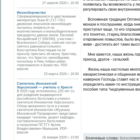
27 апреля 2026 г. 16:45
появилась бы возможность у л
регулировать свою внутреннюю
Иконоборчество
Сформировавшееся в царствование
Вспоминая традиции Оптиной п
императора Льва III (717–741)
движение епископов-иконоборцев
монахи и послушники, когда он
пыталось опереться на
приступал чаще, то его спраши
малочисленные и малоубедительные
это понятно, старец благослов
прецеденты давних веков. Евсевий
Кесарийский († 339/340), участник I
откровение помыслов, было вну
Вселенского Собора, отвечая сестре
живя - достигать вот таких выс
святого равноапостольного
Константина Констанции на ее
просьбу прислать ей икону Христову,
Мне кажется, наша жизнь гора
писал, что Христос неизобразим,
приход, другое - сельский.
поскольку в Нем «образ раба»
«преложился» в Божество. РDF-
версия.
Жизнь наша настолько многооб
23 марта 2026 г. 16:00
евхаристическая и общинная жи
наверное Господь ставит нас в
Святитель Иннокентий
определять какие-то инструкци
Херсонский — учитель о Христе
пособия типа "недоуменные во
В 2025 году исполнилось 225 лет со
дня рождения выдающегося
российского богослова и ученого
святителя Иннокентия Херсонского.
Обзор жизненного пути и учения
святителя Иннокентия «Журналу
Московской Патриархии» представил
кандидат теологии, доцент кафедры
систематического богословия
и патрологии ПСТГУ Артем
Владиславович Малышев. PDF-
версия.
16 января 2026 г. 13:00
Ключевые слова:
богословие