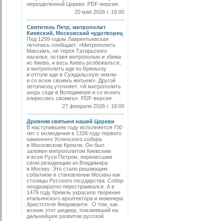
неразделенной Церкви. PDF-версия.
20 мая 2026 г. 16:00
Святитель Петр, митрополит
Киевский, Московский чудотворец
Под 1299 годом Лаврентьевская
летопись сообщает: «Митрополитъ
Максимъ, не терпя Татарьского
насилья, оставя митрополью и збижа
ис Киева, и весь Киевъ розбежалъся,
а митрополитъ иде ко Бряньску
и оттоле иде в Суждальскую землю
и со всем своимъ житьем». Другой
летописец уточняет: «А митрополитъ
шедъ седе в Володимере и со всемъ
клиресомъ своимъ». PDF-версия.
27 февраля 2026 г. 18:00
Древняя святыня нашей Церкви
В наступившем году исполняется 700
лет с возведения в 1326 году первого
каменного Успенского собора
в Московском Кремле. Он был
заложен митрополитом Киевским
и всея Руси Петром, перенесшим
свою резиденцию из Владимира
в Москву. Это стало решающим
событием в становлении Москвы как
столицы Русского государства. Собор
неоднократно перестраивался. А в
1479 году Кремль украсило творение
итальянского архитектора и инженера
Аристотеля Фиораванти. О том, как
возник этот шедевр, повлиявший на
дальнейшее развитие русской