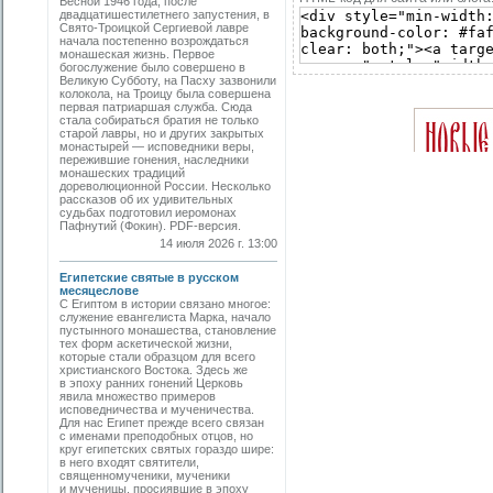
Весной 1946 года, после
двадцатишестилетнего запустения, в
Свято-­Троицкой Сергиевой лавре
начала постепенно возрождаться
монашеская жизнь. Первое
богослужение было совершено в
Великую Субботу, на Пасху зазвонили
колокола, на Троицу была совершена
первая патриаршая служба. Сюда
стала собираться братия не только
старой лавры, но и других закрытых
монастырей — исповедники веры,
пережившие гонения, наследники
монашеских традиций
дореволюционной России. Несколько
рассказов об их удивительных
судьбах подготовил иеромонах
Пафнутий (Фокин). PDF-версия.
14 июля 2026 г. 13:00
Египетские святые в русском
месяцеслове
С Египтом в истории связано многое:
служение евангелиста Марка, начало
пустынного монашества, становление
тех форм аскетической жизни,
которые стали образцом для всего
христианского Востока. Здесь же
в эпоху ранних гонений Церковь
явила множество примеров
исповедничества и мученичества.
Для нас Египет прежде всего связан
с именами преподобных отцов, но
круг египетских святых гораздо шире:
в него входят святители,
священномученики, мученики
и мученицы, просиявшие в эпоху