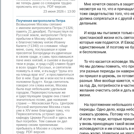
же теперь даже со словарем трудно
Мне хочется сказать в защиту,
прояснить его суть. PDF-версия.
несмотря на то, что и причащал
23 июня 2026 г. 13:00
тоже свидетельство того, что 
должна сопрягаться и с другой
Поучения митрополита Петра
деланьем.
Возвышение Москвы связано
с именем митрополита Петра (†1326;
память 21 декабря). Путешествуя по
И когда мы пытаемся только ог
Русской земле, митрополит Петр по
христианской жизни есть святос
прибытии в Москву обратился
к благочестивому князю Иоанну
которые нам подаются. И Евха
Калите (†1340) со словами: «Аще
единственным. И поэтому не бу
мене, сыну, послушаеши и храм
и бесполезным.
пресвятое Богородици въздвигнеши
в своем граде, и самь прославишися
паче инех князий, и сынове и вьнуци
То что касается исповеди. Мы 
твои в роды, и град съ[й] славен будет
Но мы должны помнить, что при
в всех градех Русскых, и святители
поживуть в нем, и възыдут "рукы его
эти разные периоды он наверн
на плеща враг его", и прославититься
он пришел в церковь, он готови
Бог в нем. Еще же и мои кости в немь
разные. Мне вообще кажется, ч
положени будут». Когда святитель
говорил эти слова князю, Москва
за год. Да, потребности в част
была еще небольшим удельным
желание очистить себя и дать 
городом, Первопрестольным же
жизни.
и Царствующим градом она станет
значительно позже, дав название
стране — Московская Русь. Центром
На протяжении небольшого пас
Русской митрополии Москва стала
периоды. Одно дело, когда неб
уже в XIV веке благодаря тому, что
Первосвятитель устроил здесь
снижать уровень. Потому что ты
кафедру Церкви Русской и здесь же
И если те люди, которые приш
был погребен. Тем самым он дал
у вновь приходящих такой возм
пример своим преемникам:
пребывать в Москве и служить сему
исповедуются и им отказать в 
граду. PDF-версия.
очень жалко. Наверное не хва