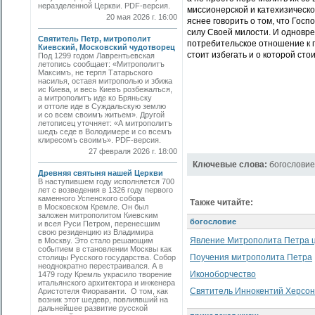
неразделенной Церкви. PDF-версия.
миссионерской и катехизическо
20 мая 2026 г. 16:00
яснее говорить о том, что Госп
силу Своей милости. И одноврем
Святитель Петр, митрополит
потребительское отношение к п
Киевский, Московский чудотворец
стоит избегать и о которой ст
Под 1299 годом Лаврентьевская
летопись сообщает: «Митрополитъ
Максимъ, не терпя Татарьского
насилья, оставя митрополью и збижа
ис Киева, и весь Киевъ розбежалъся,
а митрополитъ иде ко Бряньску
и оттоле иде в Суждальскую землю
и со всем своимъ житьем». Другой
летописец уточняет: «А митрополитъ
шедъ седе в Володимере и со всемъ
клиресомъ своимъ». PDF-версия.
27 февраля 2026 г. 18:00
Ключевые слова:
богословие
Древняя святыня нашей Церкви
В наступившем году исполняется 700
лет с возведения в 1326 году первого
каменного Успенского собора
Также читайте:
в Московском Кремле. Он был
заложен митрополитом Киевским
богословие
и всея Руси Петром, перенесшим
свою резиденцию из Владимира
Явление Митрополита Петра 
в Москву. Это стало решающим
событием в становлении Москвы как
Поучения митрополита Петра
столицы Русского государства. Собор
неоднократно перестраивался. А в
Иконоборчество
1479 году Кремль украсило творение
итальянского архитектора и инженера
Святитель Иннокентий Херсон
Аристотеля Фиораванти. О том, как
возник этот шедевр, повлиявший на
дальнейшее развитие русской