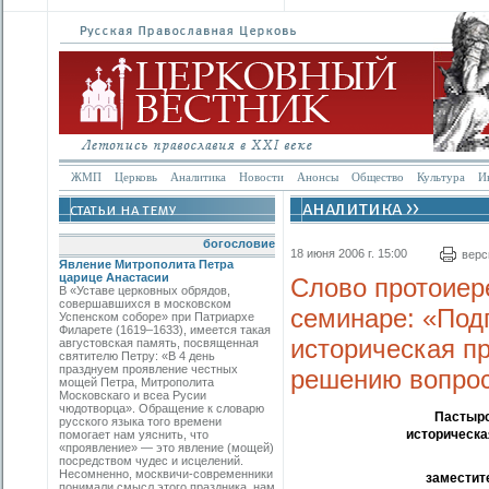
ЖМП
Церковь
Аналитика
Новости
Анонсы
Общество
Культура
И
богословие
18 июня 2006 г. 15:00
верс
Явление Митрополита Петра
царице Анастасии
Слово протоиер
В «Уставе церковных обрядов,
совершавшихся в московском
семинаре: «Под
Успенском соборе» при Патриархе
Филарете (1619–1633), имеется такая
историческая п
августовская память, посвященная
святителю Петру: «В 4 день
празднуем проявление честных
решению вопрос
мощей Петра, Митрополита
Московскаго и всеа Русии
чюдотворца». Обращение к словарю
Пастырс
русского языка того времени
историческа
помогает нам уяснить, что
«проявление» — это явление (мощей)
посредством чудес и исцелений.
Несомненно, москвичи-современники
заместит
понимали смысл этого праздника, нам