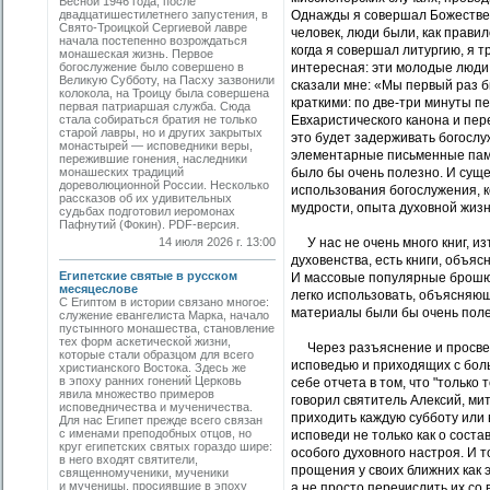
Весной 1946 года, после
двадцатишестилетнего запустения, в
Однажды я совершал Божествен
Свято-­Троицкой Сергиевой лавре
человек, люди были, как правил
начала постепенно возрождаться
когда я совершал литургию, я 
монашеская жизнь. Первое
богослужение было совершено в
интересная: эти молодые люди 
Великую Субботу, на Пасху зазвонили
сказали мне: «Мы первый раз б
колокола, на Троицу была совершена
краткими: по две-три минуты п
первая патриаршая служба. Сюда
стала собираться братия не только
Евхаристического канона и пер
старой лавры, но и других закрытых
это будет задерживать богослу
монастырей — исповедники веры,
элементарные письменные памят
пережившие гонения, наследники
монашеских традиций
было бы очень полезно. И суще
дореволюционной России. Несколько
использования богослужения, к
рассказов об их удивительных
мудрости, опыта духовной жизн
судьбах подготовил иеромонах
Пафнутий (Фокин). PDF-версия.
14 июля 2026 г. 13:00
У нас не очень много книг, и
духовенства, есть книги, объяс
Египетские святые в русском
И массовые популярные брошюр
месяцеслове
легко использовать, объясняющ
С Египтом в истории связано многое:
материалы были бы очень пол
служение евангелиста Марка, начало
пустынного монашества, становление
тех форм аскетической жизни,
Через разъяснение и просвещ
которые стали образцом для всего
исповедью и приходящих с бол
христианского Востока. Здесь же
в эпоху ранних гонений Церковь
себе отчета в том, что "только
явила множество примеров
говорил святитель Алексий, ми
исповедничества и мученичества.
приходить каждую субботу или 
Для нас Египет прежде всего связан
с именами преподобных отцов, но
исповеди не только как о соста
круг египетских святых гораздо шире:
особого духовного настроя. И 
в него входят святители,
прощения у своих ближних как 
священномученики, мученики
и мученицы, просиявшие в эпоху
а не просто перечислить их со