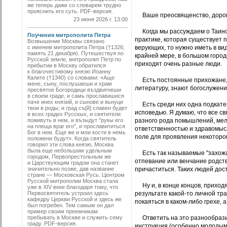
же теперь даже со словарем трудно
прояснить его суть. PDF-версия.
Ваше преосвященство, дорогой
23 июня 2026 г. 13:00
Когда мы рассуждаем о Таинств
Поучения митрополита Петра
практике, которая существует п
Возвышение Москвы связано
с именем митрополита Петра (†1326;
верующих, то нужно иметь в ви
память 21 декабря). Путешествуя по
крайней мере, в большом город
Русской земле, митрополит Петр по
приходят очень разные люди.
прибытии в Москву обратился
к благочестивому князю Иоанну
Калите (†1340) со словами: «Аще
Есть постоянные прихожане, 
мене, сыну, послушаеши и храм
литературу, знают богослужение
пресвятое Богородици въздвигнеши
в своем граде, и самь прославишися
паче инех князий, и сынове и вьнуци
Есть среди них одна подкатего
твои в роды, и град съ[й] славен будет
исповедью. Я думаю, что все с
в всех градех Русскых, и святители
поживуть в нем, и възыдут "рукы его
разного рода помышлений, мел
на плеща враг его", и прославититься
ответственностью и здравомысл
Бог в нем. Еще же и мои кости в немь
поле для проявления некоторо
положени будут». Когда святитель
говорил эти слова князю, Москва
была еще небольшим удельным
Есть так называемые "захожан
городом, Первопрестольным же
отпевание или венчание родств
и Царствующим градом она станет
значительно позже, дав название
причаститься. Таких людей дос
стране — Московская Русь. Центром
Русской митрополии Москва стала
Ну и, в конце концов, приходя
уже в XIV веке благодаря тому, что
Первосвятитель устроил здесь
результате какой-то личной т
кафедру Церкви Русской и здесь же
покаяться в каком-либо грехе,
был погребен. Тем самым он дал
пример своим преемникам:
пребывать в Москве и служить сему
Ответить на это разнообразие
граду. PDF-версия.
инструкция (особенно молодым 