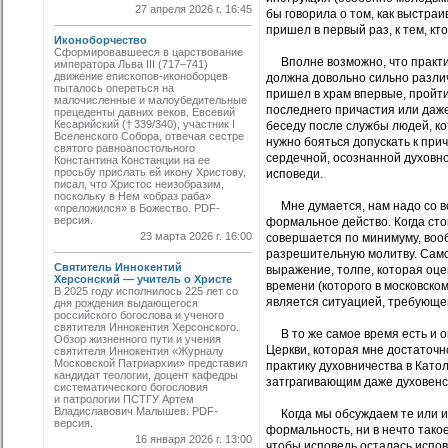
27 апреля 2026 г. 16:45
бы говорила о том, как выстраи
пришел в первый раз, к тем, кто
Иконоборчество
Сформировавшееся в царствование
Вполне возможно, что практик
императора Льва III (717–741)
движение епископов-иконоборцев
должна довольно сильно различа
пыталось опереться на
пришел в храм впервые, пройти
малочисленные и малоубедительные
последнего причастия или даже
прецеденты давних веков. Евсевий
Кесарийский († 339/340), участник I
беседу после службы людей, ко
Вселенского Собора, отвечая сестре
нужно бояться допускать к при
святого равноапостольного
сердечной, осознанной духовно
Константина Констанции на ее
просьбу прислать ей икону Христову,
исповеди.
писал, что Христос неизобразим,
поскольку в Нем «образ раба»
Мне думается, нам надо со все
«преложился» в Божество. РDF-
версия.
формальное действо. Когда сто
23 марта 2026 г. 16:00
совершается по минимуму, вооб
разрешительную молитву. Само
Святитель Иннокентий
выражение, толпе, которая оце
Херсонский — учитель о Христе
времени (которого в московском
В 2025 году исполнилось 225 лет со
является ситуацией, требующе
дня рождения выдающегося
российского богослова и ученого
святителя Иннокентия Херсонского.
В то же самое время есть и о
Обзор жизненного пути и учения
Церкви, которая мне достаточн
святителя Иннокентия «Журналу
Московской Патриархии» представил
практику духовничества в Като
кандидат теологии, доцент кафедры
затграгивающим даже духовенст
систематического богословия
и патрологии ПСТГУ Артем
Владиславович Малышев. PDF-
Когда мы обсуждаем те или ин
версия.
формальность, ни в нечто такое
16 января 2026 г. 13:00
чтобы исповедь осталась испо