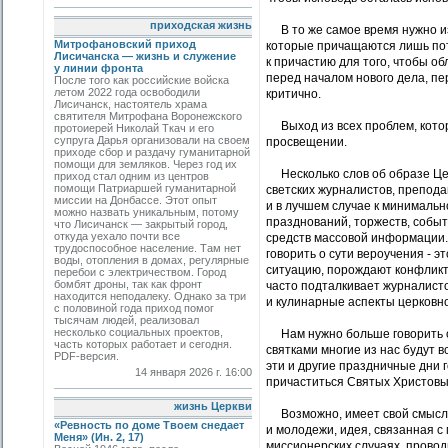
приходская жизнь
В то же самое время нужно из
Митрофановский приход
которые причащаются лишь пото
Лисичанска — жизнь и служение
к причастию для того, чтобы о
у линии фронта
перед началом нового дела, пер
После того как российские войска
летом 2022 года освободили
критично.
Лисичанск, настоятель храма
святителя Митрофана Воронежского
Выход из всех проблем, которы
протоиерей Николай Ткач и его
супруга Дарья организовали на своем
просвещении.
приходе сбор и раздачу гуманитарной
помощи для земляков. Через год их
Несколько слов об образе Цер
приход стал одним из центров
помощи Патриаршей гуманитарной
светских журналистов, препода
миссии на Донбассе. Этот опыт
и в лучшем случае к минимальн
можно назвать уникальным, потому
празднований, торжеств, событ
что Лисичанск — закрытый город,
откуда уехало почти все
средств массовой информации. 
трудоспособное население. Там нет
говорить о сути вероучения - 
воды, отопления в домах, регулярные
ситуацию, порождают конфликты
перебои с электричеством. Город
бомбят дроны, так как фронт
часто подталкивает журналисто
находится неподалеку. Однако за три
и кулинарные аспекты церковн
с половиной года приход помог
тысячам людей, реализовал
несколько социальных проектов,
Нам нужно больше говорить о 
часть которых работает и сегодня.
святками многие из нас будут 
PDF-версия.
эти и другие праздничные дни 
14 января 2026 г. 16:00
причаститься Святых Христовых
жизнь Церкви
Возможно, имеет свой смысл и
«Ревность по доме Твоем снедает
и молодежи, идея, связанная 
Меня» (Ин. 2, 17)
миссионерских случаях, провод