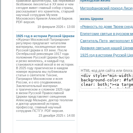
приходская жизнь
храмовой архитектуры, как переживал
безбожное лихолетье в ХХ веке и чем
сегодня живет главный собор страны,
Митрофановский приход Лисич
рассказывает его хранитель, старший
научный сотрудник Музеев
Московского Кремля Алексей Барков.
жизнь Церкви
PDF-версия.
«Ревность по доме Твоем снеда
19 февраля 2026 г. 13:00
Египетские святые в русском 
1925 год в истории Русской Церкви
«Журнал Московской Патриархии»
Святитель Петр, митрополит К
регулярно предлагает читателям
материалы, посвященные жизни
Древняя святыня нашей Церк
Русской Церкви в ХХ веке. После
Октябрьской революции 1917 года
1925 год в истории Русской Це
положение Русской Церкви быстро
и резко менялось, и каждый год
становился новой вехой в ее истории.
В 2025 году практически в каждом
HTML-код для сайта или блога
номере журнала мы публиковали
статьи о святителе Тихоне,
Патриархе Московском и всея
России, и о его сподвижниках.
Заключительный материал
о трагическом и сложном 1925 годе
в жизни Русской Православной
Церкви представляет священник
Александр Мазырин, доктор теологии
и доктор церковной истории,
профессор, главный научный
сотрудник ПСТГУ. PDF-версия.
23 декабря 2025 г. 14:00