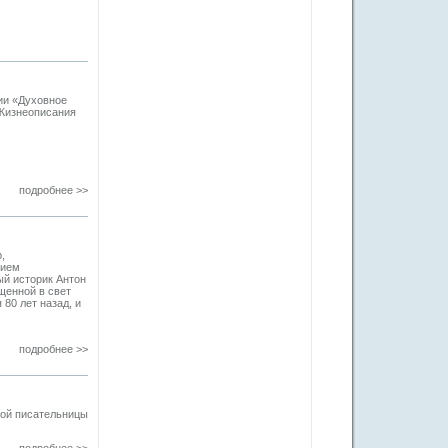
ии «Духовное
«Жизнеописания
подробнее >>
,
нием
й историк Антон
щенной в свет
80 лет назад, и
подробнее >>
кой писательницы