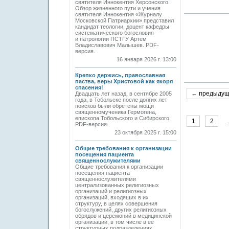
святителя Иннокентия Херсонского.
Обзор жизненного пути и учения
святителя Иннокентия «Журналу
Московской Патриархии» представил
кандидат теологии, доцент кафедры
систематического богословия
и патрологии ПСТГУ Артем
Владиславович Малышев. PDF-
версия.
16 января 2026 г. 13:00
Крепко держись, православная
паства, веры Христовой как якоря
спасения!
← предыду
Двадцать лет назад, в сентябре 2005
года, в Тобольске после долгих лет
поисков были обретены мощи
священномученика Гермогена,
епископа Тобольского и Сибирского.
1
2
PDF-версия.
23 октября 2025 г. 15:00
Общие требования к организации
посещения пациента
священнослужителями
Общие требования к организации
посещения пациента
священнослужителями
централизованных религиозных
организаций и религиозных
организаций, входящих в их
структуру, в целях совершения
богослужений, других религиозных
обрядов и церемоний в медицинской
организации, в том числе в ее
структурных подразделениях,