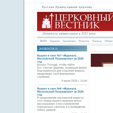
ЖМП
Церковь
Аналитика
Новости
Анонсы
Общес
К
Вышел в свет №7 «Журнала
Московской Патриархии» за 2026
год
Искать Господа, чтобы найти
Его. Святая Церковь, возвещая время
благоприятное для спасения верных,
продолжает свое жертвенное
служение.
9 июля 2026 г. 13:00
Вышел в свет №6 «Журнала
Московской Патриархии» за 2026
год
В продолжение пасхальной радости
этот номер нашего журнала много
рассказывает о восстановлении
порушенных святынь и о возведении
новых храмов.