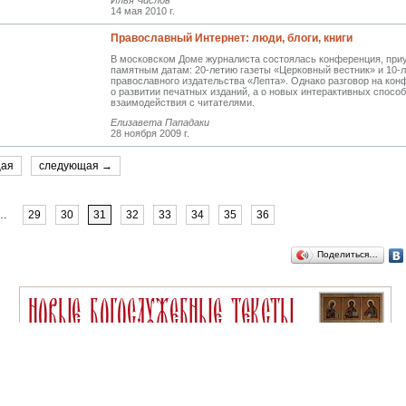
Илья Числов
14 мая 2010 г.
Православный Интернет: люди, блоги, книги
В московском Доме журналиста состоялась конференция, при
памятным датам: 20-летию газеты «Церковный вестник» и 10-
православного издательства «Лепта». Однако разговор на кон
о развитии печатных изданий, а о новых интерактивных спосо
взаимодействия с читателями.
Елизавета Пападаки
28 ноября 2009 г.
щая
следующая →
…
29
30
31
32
33
34
35
36
Поделиться…