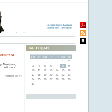
Свежий номер Журнала
Московской Патриархии
ресвитера
Пн
Вт
Ср
Чт
Пт
Сб
Вс
1
2
ца Матфея»,
3
4
5
6
7
8
9
о собора в
10
11
12
13
14
15
16
17
18
19
20
21
22
23
подробнее >>
24
25
26
27
28
29
30
31