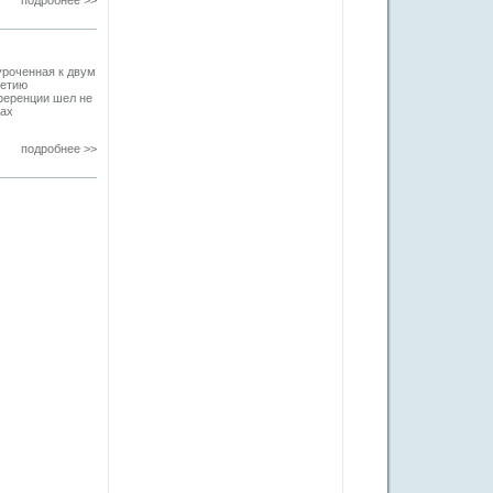
подробнее >>
уроченная к двум
летию
ференции шел не
бах
подробнее >>