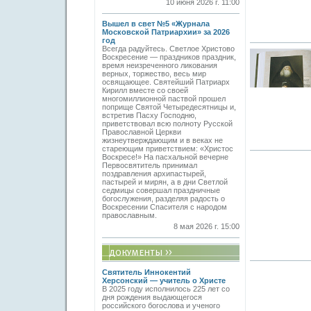
10 июня 2026 г. 11:00
Вышел в свет №5 «Журнала
Московской Патриархии» за 2026
год
Всегда радуйтесь. Светлое Христово
Воскресение — праздников праздник,
время неизреченного ликования
верных, торжество, весь мир
освящающее. Святейший Патриарх
Кирилл вместе со своей
многомиллионной паствой прошел
поприще Святой Четыредесятницы и,
встретив Пасху Господню,
приветствовал всю полноту Русской
Православной Церкви
жизнеутверждающим и в веках не
стареющим приветствием: «Христос
Воскресе!» На пасхальной вечерне
Первосвятитель принимал
поздравления архипастырей,
пастырей и мирян, а в дни Светлой
седмицы совершал праздничные
богослужения, разделяя радость о
Воскресении Спасителя с народом
православным.
8 мая 2026 г. 15:00
Святитель Иннокентий
Херсонский — учитель о Христе
В 2025 году исполнилось 225 лет со
дня рождения выдающегося
российского богослова и ученого