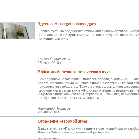
Здесь сам воздух проповедует
Оптина пустынь продолжает публикацию своих архивов. В сер
наследие Оптиной пустыни» вышло новое издание сборника 
почивших скитян».
Григорий Калюжный
25 июня 2010 г.
Война как болезнь человеческого духа
Немедленной целью войны является победа, а конечной — мир
восстановление гармонии, являющейся естественным состоя
человеческого общества. Такую мысль сформулировал военны
Керсновский в своей книге «Философия войны», недавно выпу
Издательством Московской Патриархии. Эта книга, написанная 
сегодня сохраняет свою актуальность.
Александр Черкасов
29 мая 2010 г.
Отражение незримой игры
В издательстве «Паломник» вышел в свет новый роман сербс
Лиляны Хабьянович-Джурович «Игра Ангелов».