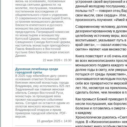
жизнь на основаниях, положенных
устроения своей внутренней и 
некогда святыми древности: на
данный молодому послушнику, 
молитве, послушании, покаянии,
пользы-то? — говорил отец Ва
постепенном восхождении от
общежительного строя к уединению.
свои мысли, свое сердце». Или
О современности монастырей Египта,
произносить поучения: «Имей в 
устроении монашеского делания,
близости египетского и русского
Современному человеку, долгим
монашества рассказывает
дезориентированному в духовн
председатель Патриаршей комиссии
по монастырям и монашеству
целебному источнику веры, во
Коптской Церкви, постоянный член
воспитывают, указывают путь в
Священного Синода Коптской Церкви,
край света», — сказал извест
настоятель монастыря преподобного
Павла Фивейского в Восточной
скитян» являют нам множество 
пустыне близ Красного моря епископ
Даниил.
Книга повествует и об очень и
22 мая 2026 г. 15:30
во всех жизнеописаниях просл
монашеского подвига каждого ч
Духовная лечебница среди
долгие годы в скиту, или умер
городской суеты
потщася от среды лукавствия»,
В 2025 году юбилейную дату своего
скончавшегося молодым послуш
основания отметил Успенский
Княгинин женский монастырь города
себе все превратности мирской
Владимира, ему исполнилось 825 лет.
лет. Но, несмотря на преклонны
Задуманный как главная женская
сделать более, чем ленивое в п
обитель Северо-Восточной Руси,
монастырь за прошедшие века
Как промысл Божий приводил бу
прожил насыщенную событиями
жизнь. Сегодня он остается одним из
несли послушания, как боролис
оплотов женского монашества
болезни и готовились к смерти
Владимирской епархии и ярким
к каждому.
примером городской обители. PDF-
версия.
Хронологически рукопись «Скит
15 декабря 2025 г. 14:00
годов. В «Жизнеописаниях» не
наполняет книгу особым светом