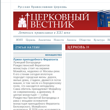
ЖМП
Церковь
Аналитика
Новости
Анонсы
Общество
Культура
И
монашество
Лужки преподобного Ферапонта
Лужецкий Богородице-
Рождественский Ферапонтов
монастырь стоит на окраине
Можайска, недалеко от Москвы-реки.
К его стенам сегодня вплотную
подходит городская жизнь: дороги,
жилые дома, стадион, движется поток
машин, в том числе и к Бородинскому
полю, что находится неподалеку.
Сама обитель принадлежит Можайску
не современному, а древнему. В
центре монастыря — собор
Рождества Пресвятой Богородицы и
рака с мощами основателя
монастыря преподобного Ферапонта
Белозерского, Можайского
чудотворца. В 2026 году исполняется