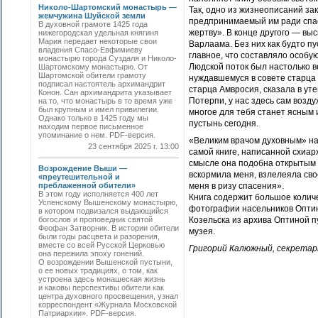
Николо-Шартомский монастырь —
Так, одно из жизнеописаний за
жемчужина Шуйской земли
предпринимаемый им ради спа
В духовной грамоте 1425 года
жертву». В конце другого — вы
нижегородская удельная княгиня
Мария передает некоторые свои
Варлаама. Без них как будто п
владения Спасо-Евфимиеву
главное, что составляло особу
монастырю города Суздаля и Николо-
Людской поток был настолько в
Шартомскому монастырю. От
Шартомской обители грамоту
нуждавшемуся в совете старца
подписал настоятель архимандрит
старца Амвросия, сказала в уте
Конон. Сан архимандрита указывает
Потерпи, у нас здесь сам возду
на то, что монастырь в то время уже
был крупным и имел привилегии.
многое для тебя станет ясным 
Однако только в 1425 году мы
пустынь сегодня.
находим первое письменное
упоминание о нем. PDF-версия.
«Великим врачом духовным» на
23 сентября 2025 г. 13:00
самой книге, написанной схиа
смысле она подобна открытым в
Возрождение Выши —
вскормила меня, взлелеяла сво
«преутешительной и
преблаженной обители»
меня в ризу спасения».
В этом году исполняется 400 лет
Книга содержит большое колич
Успенскому Вышенскому монастырю,
фотографии насельников Оптин
в котором подвизался выдающийся
богослов и проповедник святой
Козельска из архива Оптиной п
Феофан Затворник. В истории обители
музея.
были годы расцвета и разорения,
вместе со всей Русской Церковью
Григорий Калюжный, секретар
она пережила эпоху гонений.
О возрождении Вышенской пустыни,
о ее новых традициях, о том, как
устроена здесь монашеская жизнь
и каковы перспективы обители как
центра духовного просвещения, узнал
корреспондент «Журнала Московской
Патриархии». PDF-версия.