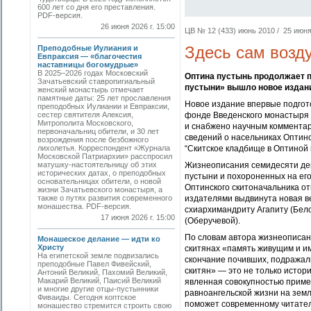
600 лет со дня его преставления.
PDF-версия.
26 июня 2026 г. 15:00
ЦВ № 12 (433) июнь 2010 / 25 июня 
Здесь сам возд
Преподобные Иулиания и
Евпраксия — «благочестия
наставницы богомудрые»
В 2025–2026 годах Московский
Оптина пустынь продолжает п
Зачатьевский ставропигиальный
пустыни» вышло новое издани
женский монастырь отмечает
памятные даты: 25 лет прославления
Новое издание впервые подгот
преподобных Иулиании и Евпраксии,
сестер святителя Алексия,
фонде Введенского монастыря 
Митрополита Московского,
и снабжено научным коммента
первоначальниц обители, и 30 лет
сведений о насельниках Оптино
возрождения после безбожного
лихолетья. Корреспондент «Журнала
“Скитское кладбище в Оптиной 
Московской Патриархии» расспросил
матушку-настоятельницу об этих
Жизнеописания семидесяти дев
исторических датах, о преподобных
пустыни и похороненных на ег
основательницах обители, о новой
Оптинского скитоначальника о
жизни Зачатьевского монастыря, а
также о путях развития современного
издателями выдвинута новая в
монашества. PDF-версия.
схиархимандриту Агапиту (Бел
17 июня 2026 г. 15:00
(Оберучевой).
По словам автора жизнеописани
Монашеское делание — идти ко
Христу
скитянах «память живущим и им
На египетской земле подвизались
скончание почивших, подражал
преподобные Павел Фивейский,
скитян» — это не только истор
Антоний Великий, Пахомий Великий,
Макарий Великий, Паисий Великий
явленная совокупностью пример
и многие другие отцы-пустынники
равноангельской жизни на земл
Фиваиды. Сегодня коптское
поможет современному читателю
монашество стремится строить свою