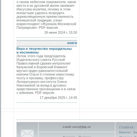
о своем небесном покровителе, какое
место в их духовной жизни занимает
Иисусова молитва, почему в этом
монастыре удалось возродить
дореволюционную преемственность
монашеской традиции, узнал
корреспондент «Журнала Московской
Патриархии». PDF-версия.
26 июня 2024 г. 15:30
книги
Вера и творчество нераздельны
и неслиянны
Летом этого года председатель
Издательского совета Русской
Православной Церкви митрополит
Калужский и Боровский Климент
вручил орден равноапостольной
княгини Ольги II степени известному
поэту и прозаику, профессору
Литературного института Олесе
Николаевой за вклад в духовно-
нравственное просвещение и в связи
с юбилеем. PDF-версия.
17 декабря 2025 г. 14:45
e-mail:
news@jmp.ru
ГЛАВНАЯ
|
Новости
|
Ан