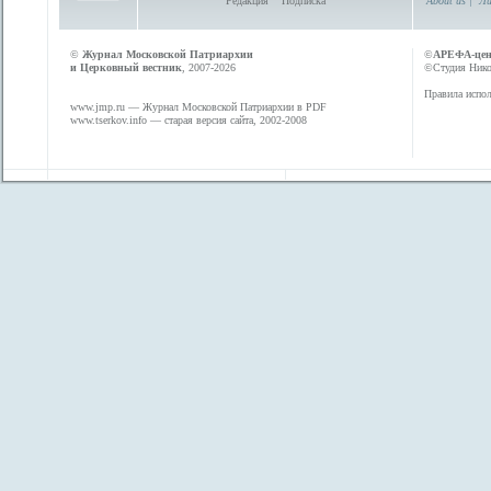
Редакция
Подписка
About us
|
Ли
©
Журнал Московской Патриархии
©
АРЕФА-це
и Церковный вестник
, 2007-2026
©Студия Никол
Правила испол
www.jmp.ru
— Журнал Московской Патриархии в PDF
www.tserkov.info
— старая версия сайта, 2002-2008