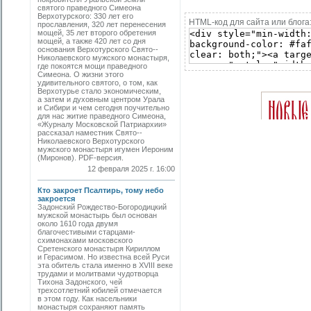
святого праведного ­Симеона
Верхотурского: 330 лет его
HTML-код для сайта или блога
прославления, 320 лет перенесения
мощей, 35 лет второго обретения
мощей, а также 420 лет со дня
основания Верхотурского Свято-­
Николаевского мужского монастыря,
где покоятся мощи праведного
Симеона. О жизни этого
удивительного святого, о том, как
Верхотурье стало экономическим,
а затем и духовным центром Урала
и Сибири и чем сегодня поучительно
для нас житие праведного Симеона,
«Журналу Московской Патриархии»
рассказал наместник Свято-­
Николаевского Верхотурского
мужского монастыря игумен Иероним
(Миронов). PDF-версия.
12 февраля 2025 г. 16:00
Кто закроет Псалтирь, тому небо
закроется
Задонский Рождество-Богородицкий
мужской монастырь был основан
около 1610 года двумя
благочестивыми старцами-
схимонахами московского
Сретенского монастыря Кириллом
и Герасимом. Но известна всей Руси
эта обитель стала именно в XVIII веке
трудами и молитвами чудотворца
Тихона Задонского, чей
трехсотлетний юбилей отмечается
в этом году. Как насельники
монастыря сохраняют память