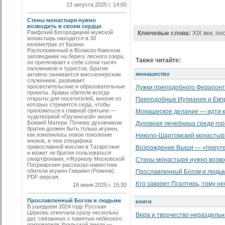
13 августа 2025 г. 14:00
Стены монастыря нужно
возводить в своем сердце
Раифский Богородицкий мужской
Ключевые слова:
XIX век
,
по
монастырь находится в 30
километрах от Казани.
Расположенный в Волжско-Камском
заповеднике на берегу лесного озера,
Также читайте:
он притягивает к себе сотни тысяч
паломников и туристов. Братия
монашество
активно занимается миссионерским
служением, развивает
просветительские и образовательные
Лужки преподобного Ферапон
проекты. Храмы обители всегда
открыты для посетителей, многие из
Преподобные Иулиания и Евпр
которых стремятся сюда, чтобы
приложиться к главной святыне —
Монашеское делание — идти к
чудотворной «Грузинской» иконе
Божией Матери. Почему духовником
Духовная лечебница среди гор
братии должен быть только игумен,
как изменилось новое поколение
Николо-Шартомский монастыр
иноков, в чем специфика
православной миссии в Татарстане
Возрождение Выши — «преуте
и может ли братия пользоваться
смартфонами, «Журналу Московской
Стены монастыря нужно возво
Патриархии» рассказал наместник
обители игумен Гавриил (Рожнов).
Прославленный Богом и людь
PDF-версия.
Кто закроет Псалтирь, тому не
18 июня 2025 г. 15:30
Прославленный Богом и людьми
книги
В ушедшем 2024 году Русская
Церковь отмечала сразу несколько
Вера и творчество нераздель
дат, связанных с памятью небесного
покровителя Уральской земли —