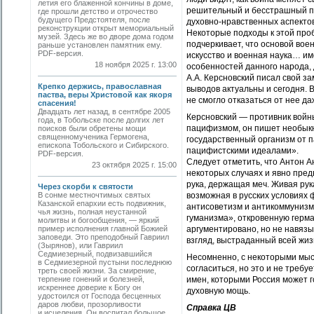
летия его блаженной кончины в доме,
решительный и бесстрашный пе
где прошли детство и отрочество
будущего Предстоятеля, после
духовно-нравственных аспектов
реконструкции открыт мемориальный
Некоторые подходы к этой проб
музей. Здесь же во дворе дома годом
подчеркивает, что основой вое
раньше установлен памятник ему.
PDF-версия.
искусство и военная наука… им
18 ноября 2025 г. 13:00
особенностей данного народа,
А.А. Керсновский писал свой з
Крепко держись, православная
выводов актуальны и сегодня. 
паства, веры Христовой как якоря
не смогло отказаться от нее д
спасения!
Двадцать лет назад, в сентябре 2005
Керсновский — противник войн
года, в Тобольске после долгих лет
пацифизмом, он пишет необыкн
поисков были обретены мощи
священномученика Гермогена,
государственный организм от п
епископа Тобольского и Сибирского.
пацифистскими идеалами».
PDF-версия.
Следует отметить, что Антон А
23 октября 2025 г. 15:00
некоторых случаях и явно пред
рука, держащая меч. Живая рук
Через скорби к святости
В сонме местночтимых святых
возможная в русских условиях 
Казанской епархии есть подвижник,
антисоветизм и антикоммунизм
чья жизнь, полная неустанной
гуманизма», откровенную герма
молитвы и богообщения, — яркий
пример исполнения главной Божией
аргументировано, но не навязы
заповеди. Это преподобный Гавриил
взгляд, выстраданный всей жиз
(Зырянов), или Гавриил
Седмиезерный, подвизавшийся
Несомненно, с некоторыми мыс
в Седмиезерной пустыни последнюю
согласиться, но это и не требу
треть своей жизни. За смирение,
терпение гонений и болезней,
имен, которыми Россия может г
искреннее доверие к Богу он
духовную мощь.
удостоился от Господа бесценных
даров любви, прозорливости
Справка ЦВ
и исцеления. Он воспитал большое