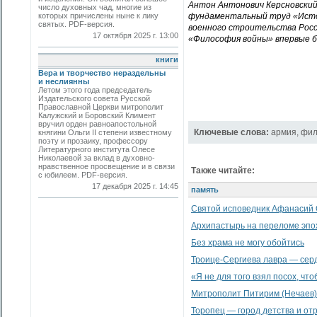
Антон Антонович Керсновский 
число духовных чад, многие из
которых причислены ныне к лику
фундаментальный труд «Истор
святых. PDF-версия.
военного строительства Росси
17 октября 2025 г. 13:00
«Философия войны» впервые бы
книги
Вера и творчество нераздельны
и неслиянны
Летом этого года председатель
Издательского совета Русской
Православной Церкви митрополит
Калужский и Боровский Климент
вручил орден равноапостольной
Ключевые слова:
армия
,
фил
княгини Ольги II степени известному
поэту и прозаику, профессору
Литературного института Олесе
Николаевой за вклад в духовно-
нравственное просвещение и в связи
Также читайте:
с юбилеем. PDF-версия.
17 декабря 2025 г. 14:45
память
Святой исповедник Афанасий 
Архипастырь на переломе эпо
Без храма не могу обойтись
Троице-Сергиева лавра — сер
«Я не для того взял посох, что
Митрополит Питирим (Нечаев)
Торопец — город детства и от