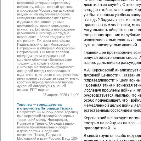
церковной истории и церковному
десятилетия службы Отечеству 
искусству, общественный деятель
сегодня так близка позиция Кер
и профессор Московской духовной
академии, он опубликовал более
учебы в военных учебных завед
семидесяти богословских статей,
выводы? Задумываюсь и нахожу 
издавал книги, посвященные
православным человеком, мысл
церковной истории и церковному
искусству. Его вклад в возрождение
Актуальность общественно-поли
церковного книгоиздания трудно
его разносторонние и глубокие
переоценить. Более тридцати лет
изложение самых сложных поли
митрополит Питирим возглавлял
Издательский отдел Московской
суть анализируемых явлений.
Патриархии и «Журнал Московской
Патриархии». Он также являлся
Главнейшее противоречие войны
председателем редакционной
ведутся ожесточенные споры. А
коллегии сборника «Богословские
все его дальнейшие рассужден
труды». Его труды в области
книгоиздания заложили фундамент
А.А. Керсновский анализирует
для целой плеяды православных
издательств, которые с наступлением
духовной ценности». Названия г
религиозной свободы за сравнительно
“справедливости” и цели войны
короткий период заполнили вакуум
«Военная этика и воинская этик
духовной литературы в нашей
стране. PDF-версия.
Исследуя проблемы войны и ми
23 апреля 2026 г. 14:00
руководствуется мыслью, что не
особо подчеркивает, что «войну
Торопец — город детства
Немедленной целью войны явля
и отрочества Патриарха Тихона
естественным состоянием чело
На протяжении многих веков Торопец
был церковной столицей обширных
Керсновский исповедует истин
территорий между Новгородом,
смотрим на войну как на зло —
Псковом и Тверью. Отсюда вышло
немало примечательных людей
прародителей…».
и даже святых. Среди них —
святитель Тихон, Патриарх
В своем труде он особо подчер
Московский и всея России. В год 100-
люди видят, как война меняет 