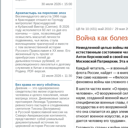
30 июля 2026 г. 15:00
Архипастырь на переломе эпох
Восемнадцатого августа 1966 года
в Краснодаре отошел ко Господу
митрополит Краснодарский
и Кубанский Виктор (Святин). В 2026
ЦВ № 10 (431) май 2010 / 29 мая 20
году исполняется 60 лет со дня его
кончины — срок, позволяющий
Война как болез
осмыслить масштаб личности
подвижника, чья жизнь стала
воплощением трагической и вместе
с тем величественной истории
Немедленной целью войны явл
Русского Православия в XX веке. Его
естественным состоянием че
жизненный путь пролег от
Антон Керсновский в своей к
оренбургских степей до
дальневосточных рубежей, от
Московской Патриархии. Эта к
революционного лихолетья к долгому
служению в Китае и возвращению на
Каждый читатель, — и военный,
Родину. PDF-версия.
флота России, найдет — в книге
22 июля 2026 г. 11:30
Уже само название — «Философ
феномена войны как сложного 
Без храма не могу обойтись
Дневник — это одновременно
В шести частях книги: «О прир
свидетельство жизни отдельного
человеке», «О вооруженной си
человека и целого поколения, некая
науки, созданной военной мысл
матрица эпохи. Дневниковые записи
протоиерея Леонида Туркевича,
специфически военные главы, 
ревностного пастыря и сподвижника
государства и его вооруженной
святителя Тихона (Беллавина)
что она слагается из двух эле
в Русской православной миссии на
Северо-Американском континенте,
относит военное искусство, и р
представляют собой уникальный
дается человеку его трудами».
документальный источник по
церковной истории России начала
Готовность страны к войне оп