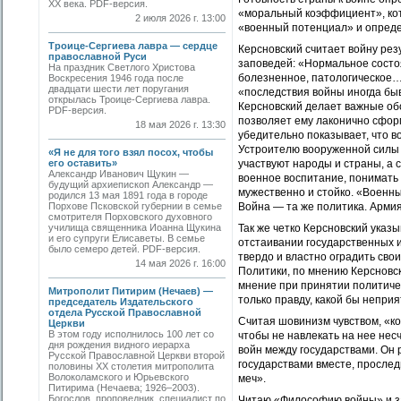
ХХ века. PDF-версия.
«моральный коэффициент», кот
2 июля 2026 г. 13:00
«военный потенциал» и опреде
Троице-Сергиева лавра — сердце
Керсновский считает войну рез
православной Руси
заповедей: «Нормальное состо
На праздник Светлого Христова
болезненное, патологическое…»
Воскресения 1946 года после
двадцати шести лет поругания
«последствия войны иногда бы
открылась Троице-Сергиева лавра.
Керсновский делает важные об
PDF-версия.
позволяет ему лаконично сфор
18 мая 2026 г. 13:30
убедительно показывает, что в
Устроителю вооруженной силы 
«Я не для того взял посох, чтобы
его оставить»
участвуют народы и страны, а
Александр Иванович Щукин —
военное воспитание, понимать
будущий архиепископ Александр —
мужественно и стойко. «Военн
родился 13 мая 1891 года в городе
Порхове Псковской губернии в семье
Война — та же политика. Армия
смотрителя Порховского духовного
училища священника Иоанна Щукина
Так же четко Керсновский указ
и его супруги Елисаветы. В семье
отстаивании государственных 
было семеро детей. PDF-версия.
твердо и властно оградить сво
14 мая 2026 г. 16:00
Политики, по мнению Керсновск
мнение при принятии политичес
Митрополит Питирим (Нечаев) —
только правду, какой бы неприя
председатель Издательского
отдела Русской Православной
Считая шовинизм чувством, «к
Церкви
В этом году исполнилось 100 лет со
чтобы не навлекать на нее нес
дня рождения видного иерарха
войн между государствами. Он
Русской Православной Церкви второй
государствами вместе, прослед
половины XX столетия митрополита
Волоколамского и Юрьевского
меч».
Питирима (Нечаева; 1926–2003).
Богослов, проповедник, специалист по
Читаю «Философию войны» и за