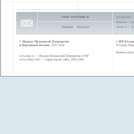
e-mail:
news@jmp.ru
ГЛАВНАЯ
|
Новости
|
Ан
Редакция
Подписка
About us
|
Ли
©
Журнал Московской Патриархии
©
АРЕФА-це
и Церковный вестник
, 2007-2026
©Студия Никол
Правила испол
www.jmp.ru
— Журнал Московской Патриархии в PDF
www.tserkov.info
— старая версия сайта, 2002-2008