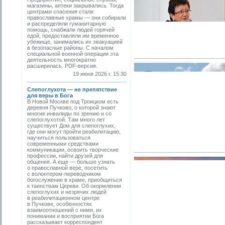
магазины, аптеки закрывались. Тогда
центрами спасения стали
православные храмы — они собирали
и распределяли гуманитарную
помощь, снабжали людей горячей
едой, предоставляли им временное
убежище, занимались их эвакуацией
в безопасные районы. С началом
специальной военной операции эта
деятельность многократно
расширилась. PDF-версия.
19 июня 2026 г. 15:30
Слепоглухота — не препятствие
для веры в Бога
В Новой Москве под Троицком есть
деревня Пучково, о которой знают
многие инвалиды по зрению и со
слепоглухотой. Там много лет
существует Дом для слепоглухих,
где они могут пройти реабилитацию,
научиться пользоваться
современными средствами
коммуникации, освоить творческие
профессии, найти друзей для
общения. А еще — больше узнать
о православной вере, посетить
с волонтером-переводчиком
богослужение в храме, приобщиться
к таинствам Церкви. Об окормлении
слепоглухих и незрячих людей
в реабилитационном центре
в Пучкове, особенностях
взаимоотношений с ними, их
понимании и восприятии Бога
рассказывает корреспондент