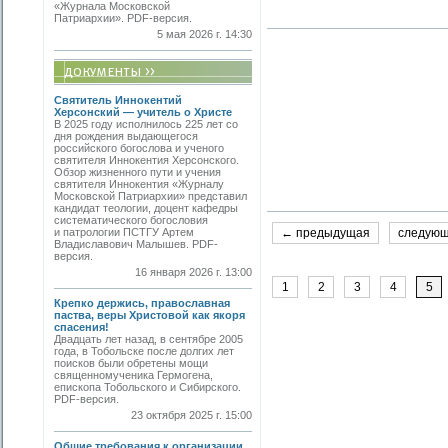
«Журнала Московской
Патриархии». PDF-версия.
5 мая 2026 г. 14:30
Святитель Иннокентий
Херсонский — учитель о Христе
В 2025 году исполнилось 225 лет со
дня рождения выдающегося
российского богослова и ученого
святителя Иннокентия Херсонского.
Обзор жизненного пути и учения
святителя Иннокентия «Журналу
Московской Патриархии» представил
кандидат теологии, доцент кафедры
систематического богословия
и патрологии ПСТГУ Артем
← предыдущая
следую
Владиславович Малышев. PDF-
версия.
16 января 2026 г. 13:00
1
2
3
4
5
Крепко держись, православная
паства, веры Христовой как якоря
спасения!
Двадцать лет назад, в сентябре 2005
года, в Тобольске после долгих лет
поисков были обретены мощи
священномученика Гермогена,
епископа Тобольского и Сибирского.
PDF-версия.
23 октября 2025 г. 15:00
Общие требования к организации