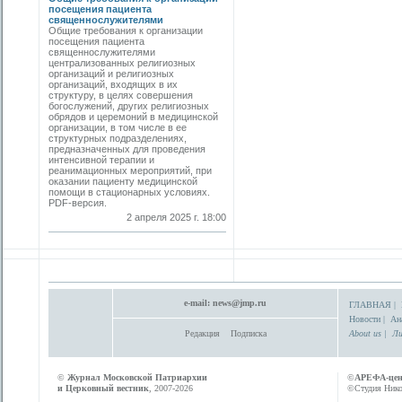
посещения пациента
священнослужителями
Общие требования к организации
посещения пациента
священнослужителями
централизованных религиозных
организаций и религиозных
организаций, входящих в их
структуру, в целях совершения
богослужений, других религиозных
обрядов и церемоний в медицинской
организации, в том числе в ее
структурных подразделениях,
предназначенных для проведения
интенсивной терапии и
реанимационных мероприятий, при
оказании пациенту медицинской
помощи в стационарных условиях.
PDF-версия.
2 апреля 2025 г. 18:00
e-mail:
news@jmp.ru
ГЛАВНАЯ
|
Новости
|
Ан
Редакция
Подписка
About us
|
Ли
©
Журнал Московской Патриархии
©
АРЕФА-це
и Церковный вестник
, 2007-2026
©Студия Никол