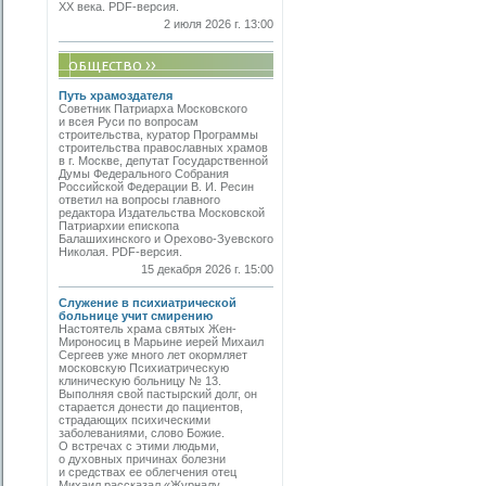
ХХ века. PDF-версия.
2 июля 2026 г. 13:00
Путь храмоздателя
Советник Патриарха Московского
и всея Руси по вопросам
строительства, куратор Программы
строительства православных храмов
в г. Москве, депутат Государственной
Думы Федерального Собрания
Российской Федерации В. И. Ресин
ответил на вопросы главного
редактора Издательства Московской
Патриархии епископа
Балашихинского и Орехово-Зуевского
Николая. PDF-версия.
15 декабря 2026 г. 15:00
Служение в психиатрической
больнице учит смирению
Настоятель храма святых Жен-
Мироносиц в Марьине иерей Михаил
Сергеев уже много лет окормляет
московскую Психиатрическую
клиническую больницу № 13.
Выполняя свой пастырский долг, он
старается донести до пациентов,
страдающих психическими
заболеваниями, слово Божие.
О встречах с этими людьми,
о духовных причинах болезни
и средствах ее облегчения отец
Михаил рассказал «Журналу