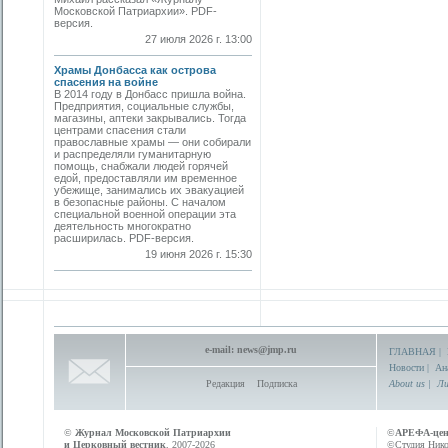
Московской Патриархии». PDF-
версия.
27 июля 2026 г. 13:00
Храмы Донбасса как острова
спасения на войне
В 2014 году в Донбасс пришла война.
Предприятия, социальные службы,
магазины, аптеки закрывались. Тогда
центрами спасения стали
православные храмы — они собирали
и распределяли гуманитарную
помощь, снабжали людей горячей
едой, предоставляли им временное
убежище, занимались их эвакуацией
в безопасные районы. С началом
специальной военной операции эта
деятельность многократно
расширилась. PDF-версия.
19 июня 2026 г. 15:30
e-mail:
news@jmp.ru
ГЛАВНАЯ
|
Новости
|
Ан
Редакция
Подписка
About us
|
Ли
©
Журнал Московской Патриархии
©
АРЕФА-це
и Церковный вестник
, 2007-2026
©Студия Никол