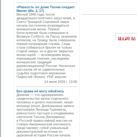
«Ревность по доме Твоем снедает
Меня» (Ин. 2, 17)
Весной 1946 года, после
двадцатишестилетнего запустения, в
Свято-­Троицкой Сергиевой лавре
начала постепенно возрождаться
монашеская жизнь. Первое
богослужение было совершено в
Великую Субботу, на Пасху зазвонили
колокола, на Троицу была совершена
первая патриаршая служба. Сюда
стала собираться братия не только
старой лавры, но и других закрытых
монастырей — исповедники веры,
пережившие гонения, наследники
монашеских традиций
дореволюционной России. Несколько
рассказов об их удивительных
судьбах подготовил иеромонах
Пафнутий (Фокин). PDF-версия.
14 июля 2026 г. 13:00
Без храма не могу обойтись
Дневник — это одновременно
свидетельство жизни отдельного
человека и целого поколения, некая
матрица эпохи. Дневниковые записи
протоиерея Леонида Туркевича,
ревностного пастыря и сподвижника
святителя Тихона (Беллавина)
в Русской православной миссии на
Северо-Американском континенте,
представляют собой уникальный
документальный источник по
церковной истории России начала