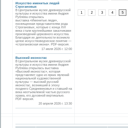
Искусство именитых людей
Строгановых
В Центральном музее древнерусской
1
2
3
4
5
культуры и искусства имени Андрея
Рублева открылась
выставка «Именитые люди»,
посвященная представителям рода
Строгановых, которые с конца XVI
века стали крупнейшими заказчиками
произведений церковного искусства.
Благодаря их деятельности возникло
целое искусствоведческое понятие —
«строгановская икона». PDF-версия.
17 июля 2026 г. 12:00
Высокий иконостас
В Центральном музее древнерусской
культуры и искусства имени Андрея
Рублева открылась выставка
«Высокий иконостас», которая
представляет одно из ярких явлений
национальной художественной
культуры — высокий русский
иконостас, возникший в эпоху
позднего Средневековья и ставший на
века неотъемлемой частью русского
храма, его духовной вертикалью.
PDF-версия.
20 апреля 2026 г. 13:30