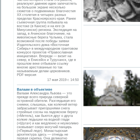
реализуют давнюю идею запечатлеть
на большом экране несколько
сюжетов о подвижниках благочестия
ХХ столетия в четырех разных
пределах Красноярского края. Ранее
съемочная группа побывала на
востоке (в Канске) и на юге (в
Минусинске) региона. Экспедиция на
запад, в Ачинское благочиние, на
живописные берега Чулыма, стала
возможной после победы заявки
Издательского дома «Восточная
Сибирь» в международном грантовом
конкурсе проектов «Православная
инициатива». Впереди — визит на
север, в Енисейск и Туруханск, где в
прошлом веке отбывали ссылку
многие арестованные по так
называемым делам церковников.
PDF-версия
17 мая 2019 г. 14:50
Валаам в объективе
Валаам Александра Львова — это
прежде всего природа северной
островной обители. Разглядывая его
снимки, слышишь, как колючий ветер
забрасывает пригоршнями снега
стройные сосны на ладожском берегу
(«Метель), как бьются друг о друга
колкие ледышки на водной глади
(«Шуга») и как медленно и неумолимо
сковывает озеро могучий панцирь
(«Первый лед»). Монастырская
архитектура здесь — отнюдь не
первая скрипка. Она деликатно