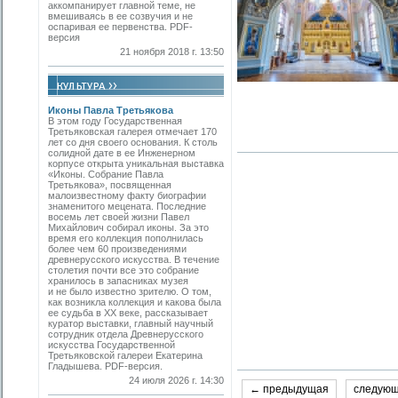
аккомпанирует главной теме, не
вмешиваясь в ее созвучия и не
оспаривая ее первенства. PDF-
версия
21 ноября 2018 г. 13:50
Иконы Павла Третьякова
В этом году Государственная
Третьяковская галерея отмечает 170
лет со дня своего основания. К столь
солидной дате в ее Инженерном
корпусе открыта уникальная выставка
«Иконы. Собрание Павла
Третьякова», посвященная
малоизвестному факту биографии
знаменитого мецената. Последние
восемь лет своей жизни Павел
Михайлович собирал иконы. За это
время его коллекция пополнилась
более чем 60 произведениями
древнерусского искусства. В течение
столетия почти все это собрание
хранилось в запасниках музея
и не было известно зрителю. О том,
как возникла коллекция и какова была
ее судьба в ХХ веке, рассказывает
куратор выставки, главный научный
сотрудник отдела Древнерусского
искусства Государственной
Третьяковской галереи Екатерина
Гладышева. PDF-версия.
24 июля 2026 г. 14:30
← предыдущая
следую