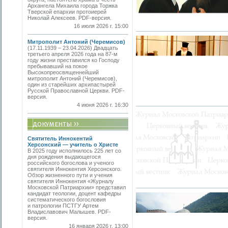
Архангела Михаила города Торжка
Тверской епархии протоиерей
Николай Алексеев. PDF-версия.
16 июля 2026 г. 15:00
Митрополит Антоний (Черемисов)
(17.11.1939 – 23.04.2026) Двадцать
третьего апреля 2026 года на 87-м
году жизни преставился ко Господу
пребывавший на покое
Высокопреосвященнейший
митрополит Антоний (Черемисов),
один из старейших архипастырей
Русской Православной Церкви. PDF-
версия.
4 июня 2026 г. 16:30
Святитель Иннокентий
Херсонский — учитель о Христе
В 2025 году исполнилось 225 лет со
дня рождения выдающегося
российского богослова и ученого
святителя Иннокентия Херсонского.
Обзор жизненного пути и учения
святителя Иннокентия «Журналу
Московской Патриархии» представил
кандидат теологии, доцент кафедры
систематического богословия
и патрологии ПСТГУ Артем
Владиславович Малышев. PDF-
версия.
16 января 2026 г. 13:00