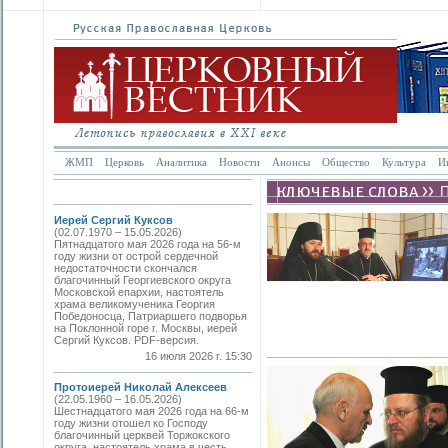
ЖМП
Церковь
Аналитика
Новости
Анонсы
Общество
Культура
И
Иерей Сергий Куксов
(02.07.1970 – 15.05.2026)
Пятнадцатого мая 2026 года на 56-м
году жизни от острой сердечной
недостаточности скончался
благочинный Георгиевского округа
Московской епархии, настоятель
храма великомученика Георгия
Победоносца, Патриаршего подворья
на Поклонной горе г. Москвы, иерей
Сергий Куксов. PDF-версия.
16 июля 2026 г. 15:30
Протоиерей Николай Алексеев
(22.05.1960 – 16.05.2026)
Шестнадцатого мая 2026 года на 66-м
году жизни отошел ко Господу
благочинный церквей Торжокского
округа, настоятель храма в честь