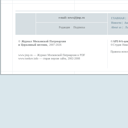
e-mail:
news@jmp.ru
ГЛАВНАЯ
|
Новости
|
Ан
Редакция
Подписка
About us
|
Ли
©
Журнал Московской Патриархии
©
АРЕФА-це
и Церковный вестник
, 2007-2026
©Студия Никол
Правила испол
www.jmp.ru
— Журнал Московской Патриархии в PDF
www.tserkov.info
— старая версия сайта, 2002-2008