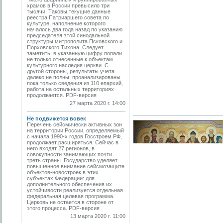
храмов в России превысило три
тысячи. Таковы текущие данные
реестра Патриаршего совета по
культуре, наполнение которого
началось два года назад по указанию
председателя этой синодальной
структуры митрополита Псковского и
Порховского Тихона. Следует
заметить: в указанную цифру попали
не только отнесенные к объектам
культурного наследия церкви. С
другой стороны, результаты учета
далеко не полны: проанализированы
пока только сведения из 110 епархий,
работа на остальных территориях
продолжается. PDF-версия
27 марта 2020 г. 14:00
Не подвижется вовек
Перечень сейсмически активных зон
на территории России, определяемый
с начала 1990-х годов Госстроем РФ,
продолжает расширяться. Сейчас в
него входят 27 регионов, в
совокупности занимающих почти
треть страны. Государство уделяет
повышенное внимание сейсмозащите
объектов-новостроек в этих
субъектах Федерации: для
дополнительного обеспечения их
устойчивости реализуется отдельная
федеральная целевая программа.
Церковь не остается в стороне от
этого процесса. PDF-версия
13 марта 2020 г. 11:00