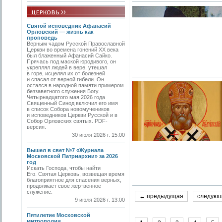
Святой исповедник Афанасий
Орловский — жизнь как
проповедь
Верным чадом Русской Православной
Церкви во времена гонений XX века
был блаженный Афанасий Сайко.
Прячась под маской юродивого, он
укреплял людей в вере, утешал
в горе, исцелял их от болезней
и спасал от верной гибели. Он
остался в народной памяти примером
беззаветного служения Богу.
Четырнадцатого мая 2026 года
Священный Синод включил его имя
в список Собора новомучеников
и исповедников Церкви Русской и в
Собор Орловских святых. PDF-
версия.
30 июля 2026 г. 15:00
Вышел в свет №7 «Журнала
Московской Патриархии» за 2026
год
Искать Господа, чтобы найти
Его. Святая Церковь, возвещая время
благоприятное для спасения верных,
продолжает свое жертвенное
служение.
← предыдущая
следую
9 июля 2026 г. 13:00
Пятилетие Московской
митрополии