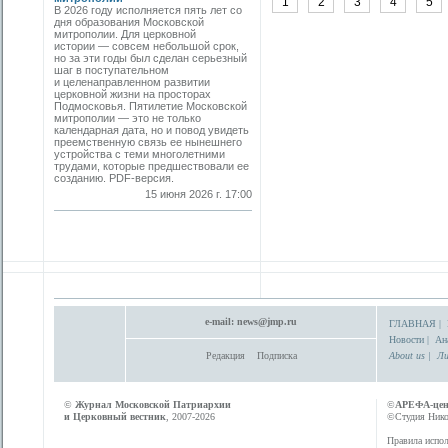
1
2
3
4
5
В 2026 году исполняется пять лет со
дня образования Московской
митрополии. Для церковной
истории — совсем небольшой срок,
но за эти годы был сделан серьезный
шаг в поступательном
и целенаправленном развитии
церковной жизни на просторах
Подмосковья. Пятилетие Московской
митрополии — это не только
календарная дата, но и повод увидеть
преемственную связь ее нынешнего
устройства с теми многолетними
трудами, которые предшествовали ее
созданию. PDF-версия.
15 июня 2026 г. 17:00
e-mail:
news@jmp.ru
ГЛАВНАЯ
|
Новости
|
Ан
Редакция
Подписка
About us
|
Ли
©
Журнал Московской Патриархии
©
АРЕФА-це
и Церковный вестник
, 2007-2026
©Студия Никол
Правила испол