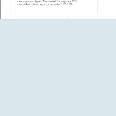
www.jmp.ru
— Журнал Московской Патриархии в PDF
www.tserkov.info
— старая версия сайта, 2002-2008