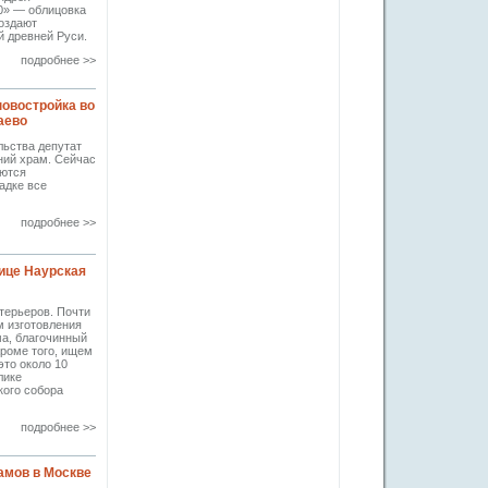
0» — облицовка
создают
й древней Руси.
подробнее >>
новостройка во
аево
льства депутат
ний храм. Сейчас
уются
адке все
подробнее >>
ице Наурская
терьеров. Почти
м изготовления
ма, благочинный
Кроме того, ищем
это около 10
лике
кого собора
подробнее >>
амов в Москве