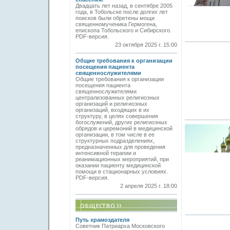
Двадцать лет назад, в сентябре 2005
года, в Тобольске после долгих лет
поисков были обретены мощи
священномученика Гермогена,
епископа Тобольского и Сибирского.
PDF-версия.
23 октября 2025 г. 15:00
Общие требования к организации
посещения пациента
священнослужителями
Общие требования к организации
посещения пациента
священнослужителями
централизованных религиозных
организаций и религиозных
организаций, входящих в их
структуру, в целях совершения
богослужений, других религиозных
обрядов и церемоний в медицинской
организации, в том числе в ее
структурных подразделениях,
предназначенных для проведения
интенсивной терапии и
реанимационных мероприятий, при
оказании пациенту медицинской
помощи в стационарных условиях.
PDF-версия.
2 апреля 2025 г. 18:00
Путь храмоздателя
Советник Патриарха Московского