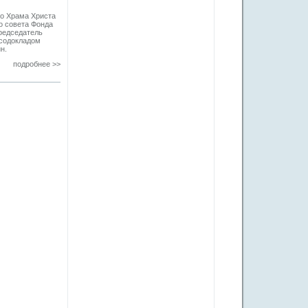
го Храма Христа
о совета Фонда
председатель
 содокладом
н.
подробнее >>