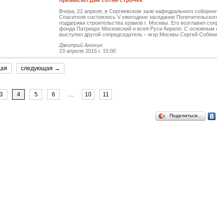
превысил две сотни строчек
Вчера, 22 апреля, в Сергиевском зале кафедрального соборно
Спасителя состоялось V ежегодное заседание Попечительског
поддержки строительства храмов г. Москвы. Его возглавил со
фонда Патриарх Московский и всея Руси Кирилл. С основным
выступил другой сопредседатель – мэр Москвы Сергей Собяни
Дмитрий Анохин
23 апреля 2015 г. 15:00
щая
следующая →
3
4
5
6
…
10
11
Поделиться…