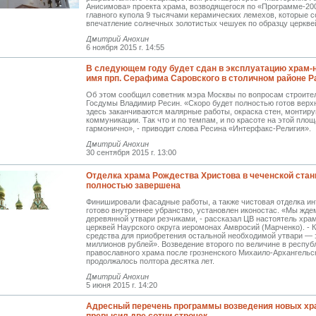
Анисимова» проекта храма, возводящегося по «Программе-20
главного купола 9 тысячами керамических лемехов, которые 
впечатление солнечных золотистых чешуек по образцу церкве
Дмитрий Анохин
6 ноября 2015 г. 14:55
В следующем году будет сдан в эксплуатацию храм-
имя прп. Серафима Саровского в столичном районе Р
Об этом сообщил советник мэра Москвы по вопросам строите
Госдумы Владимир Ресин. «Скоро будет полностью готов верх
здесь заканчиваются малярные работы, окраска стен, монтир
коммуникации. Так что и по темпам, и по красоте на этой площ
гармонично», - приводит слова Ресина «Интерфакс-Религия».
Дмитрий Анохин
30 сентября 2015 г. 13:00
Отделка храма Рождества Христова в чеченской стан
полностью завершена
Финишировали фасадные работы, а также чистовая отделка ин
готово внутреннее убранство, установлен иконостас. «Мы жде
деревянной утвари резчиками, - рассказал ЦВ настоятель хра
церквей Наурского округа иеромонах Амвросий (Марченко). - 
средства для приобретения остальной необходимой утвари — 
миллионов рублей». Возведение второго по величине в респуб
православного храма после грозненского Михаило-Архангельс
продолжалось полтора десятка лет.
Дмитрий Анохин
5 июня 2015 г. 14:20
Адресный перечень программы возведения новых хр