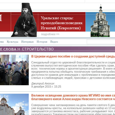
тво
Культура
Интервью
История
Видео
СТРОИТЕЛЬСТВО
В Церкви издано пособие о создании доступной сред
Синодальный отдел по церковной благотворительности и соци
служению выпустил методическое пособие «Как сделать храм
всех: технические нормы и архитектурные решения». В книге 
предпринята попытка обобщить технические требования к обе
доступности храмов для инвалидов с проблемами в передвиже
слепых и слабовидящих людей, прихожан с детскими коляскам
Дмитрий Анохин
9 декабря 2015 г. 15:25
Великое освящение домового храма МГИМО во имя с
благоверного князя Александра Невского состоится 
Совершение чина запланировано на день памяти святого 6 дек
уже водружены кресты, на колокольне развешен набор из 13 к
завершается установка иконостаса, рабочие укладывают пол.
разработанного Товариществом реставраторов «Мастерские А