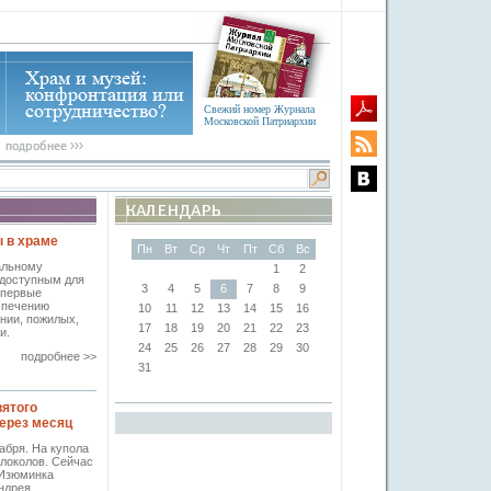
Свежий номер Журнала
Московской Патриархии
ы в храме
Пн
Вт
Ср
Чт
Пт
Сб
Вс
альному
1
2
 доступным для
3
4
5
6
7
8
9
впервые
спечению
10
11
12
13
14
15
16
нии, пожилых,
17
18
19
20
21
22
23
и.
24
25
26
27
28
29
30
подробнее >>
31
вятого
через месяц
абря. На купола
олоколов. Сейчас
 Изюминка
ндрея