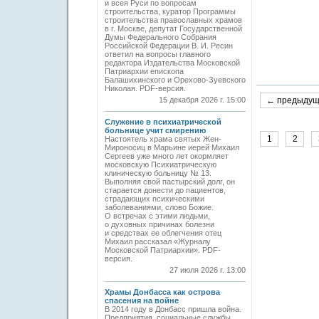
и всея Руси по вопросам
строительства, куратор Программы
строительства православных храмов
в г. Москве, депутат Государственной
Думы Федерального Собрания
Российской Федерации В. И. Ресин
ответил на вопросы главного
редактора Издательства Московской
Патриархии епископа
Балашихинского и Орехово-Зуевского
Николая. PDF-версия.
15 декабря 2026 г. 15:00
← предыду
Служение в психиатрической
больнице учит смирению
1
2
Настоятель храма святых Жен-
Мироносиц в Марьине иерей Михаил
Сергеев уже много лет окормляет
московскую Психиатрическую
клиническую больницу № 13.
Выполняя свой пастырский долг, он
старается донести до пациентов,
страдающих психическими
заболеваниями, слово Божие.
О встречах с этими людьми,
о духовных причинах болезни
и средствах ее облегчения отец
Михаил рассказал «Журналу
Московской Патриархии». PDF-
версия.
27 июля 2026 г. 13:00
Храмы Донбасса как острова
спасения на войне
В 2014 году в Донбасс пришла война.
Предприятия, социальные службы,