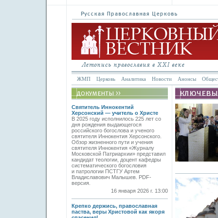
ЖМП
Церковь
Аналитика
Новости
Анонсы
Общес
Святитель Иннокентий
Херсонский — учитель о Христе
В 2025 году исполнилось 225 лет со
дня рождения выдающегося
российского богослова и ученого
святителя Иннокентия Херсонского.
Обзор жизненного пути и учения
святителя Иннокентия «Журналу
Московской Патриархии» представил
кандидат теологии, доцент кафедры
систематического богословия
и патрологии ПСТГУ Артем
Владиславович Малышев. PDF-
версия.
16 января 2026 г. 13:00
Крепко держись, православная
паства, веры Христовой как якоря
спасения!