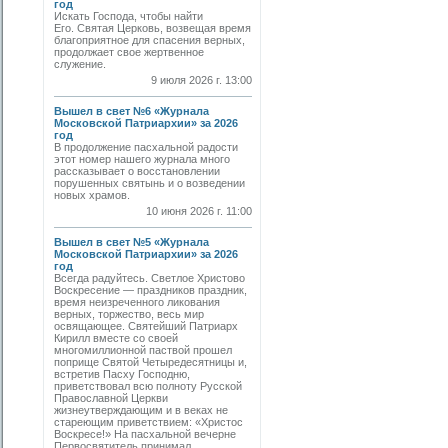
год
Искать Господа, чтобы найти
Его. Святая Церковь, возвещая время
благоприятное для спасения верных,
продолжает свое жертвенное
служение.
9 июля 2026 г. 13:00
Вышел в свет №6 «Журнала
Московской Патриархии» за 2026
год
В продолжение пасхальной радости
этот номер нашего журнала много
рассказывает о восстановлении
порушенных святынь и о возведении
новых храмов.
10 июня 2026 г. 11:00
Вышел в свет №5 «Журнала
Московской Патриархии» за 2026
год
Всегда радуйтесь. Светлое Христово
Воскресение — праздников праздник,
время неизреченного ликования
верных, торжество, весь мир
освящающее. Святейший Патриарх
Кирилл вместе со своей
многомиллионной паствой прошел
поприще Святой Четыредесятницы и,
встретив Пасху Господню,
приветствовал всю полноту Русской
Православной Церкви
жизнеутверждающим и в веках не
стареющим приветствием: «Христос
Воскресе!» На пасхальной вечерне
Первосвятитель принимал