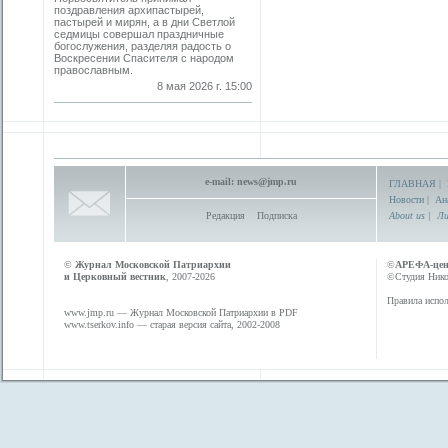
поздравления архипастырей,
пастырей и мирян, а в дни Светлой
седмицы совершал праздничные
богослужения, разделяя радость о
Воскресении Спасителя с народом
православным.
8 мая 2026 г. 15:00
e-mail:
news@jmp.ru
ГЛАВНАЯ
|
Новости
|
Ан
Редакция
Подписка
About us
|
Ли
©
Журнал Московской Патриархии
©
АРЕФА-це
и Церковный вестник
, 2007-2026
©Студия Никол
Правила испол
www.jmp.ru
— Журнал Московской Патриархии в PDF
www.tserkov.info
— старая версия сайта, 2002-2008