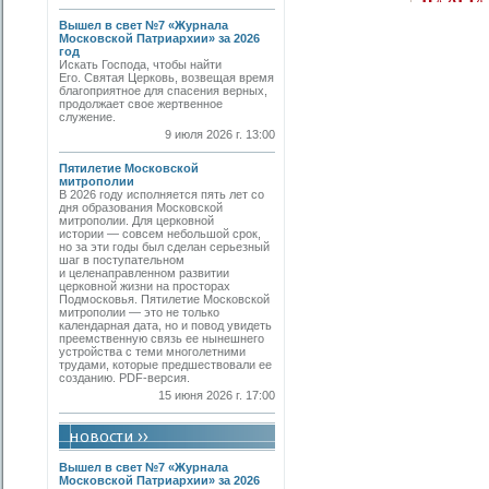
Вышел в свет №7 «Журнала
Московской Патриархии» за 2026
год
Искать Господа, чтобы найти
Его. Святая Церковь, возвещая время
благоприятное для спасения верных,
продолжает свое жертвенное
служение.
9 июля 2026 г. 13:00
Пятилетие Московской
митрополии
В 2026 году исполняется пять лет со
дня образования Московской
митрополии. Для церковной
истории — совсем небольшой срок,
но за эти годы был сделан серьезный
шаг в поступательном
и целенаправленном развитии
церковной жизни на просторах
Подмосковья. Пятилетие Московской
митрополии — это не только
календарная дата, но и повод увидеть
преемственную связь ее нынешнего
устройства с теми многолетними
трудами, которые предшествовали ее
созданию. PDF-версия.
15 июня 2026 г. 17:00
Вышел в свет №7 «Журнала
Московской Патриархии» за 2026