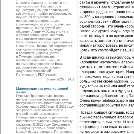
сайты и аккаунты, отдельные б
многие инвалиды по зрению и со
слепоглухотой. Там много лет
священник Павел Островский, 
существует Дом для слепоглухих,
искренне радовался, когда к не
где они могут пройти реабилитацию,
за 300, у священника появилась
научиться пользоваться
современными средствами
социальной сети «ВКонтакте», а
коммуникации, освоить творческие
одной стороны, это очень хоро
профессии, найти друзей для
Павел. А с другой, ему иногда 
общения. А еще — больше узнать
о православной вере, посетить
сети, потому что на плечи дави
с волонтером-переводчиком
завоевать авторитет у многочи
богослужение в храме, приобщиться
морализаторствовать, не писать
к таинствам Церкви. Об окормлении
слепоглухих и незрячих людей
боясь, что кто-то уйдет с ваше
в реабилитационном центре
в Пучкове, особенностях
В ходе дискуссии выяснилось, 
взаимоотношений с ними, их
наполняют контентом и епархи
понимании и восприятии Бога
учитывать, что контент сайта и
рассказывает корреспондент
«Журнала Московской
площадки своя аудитория. Напр
Патриархии». PDF-версия.
и прихожане, подписчики сети
5 мая 2026 г. 14:30
большинстве своем мужчины 35–
аудитории на той или иной стр
Милосердие как путь истинной
поделилась опытом ведущая те
жизни
вниманием, добавляет отец Пав
Русская Православная Церковь
начала помогать беженцам в зоне
Очень важен эффект живого пр
вооруженного конфликта на востоке
составляющих события или явл
Украины еще в 2014 году. В 2022 году
эта работа была возобновлена
Правда, бывают ситуации, когд
с новой силой, ее возглавил
обычно переключают агрессию и 
Синодальный отдел по церковной
благотворительности и социальному
переходить на личности. И в о
служению. В 2023 году Священным
информационно-издательского 
Синодом Русской Православной
лучше десять раз выдохнуть, п
Церкви была учреждена Патриаршая