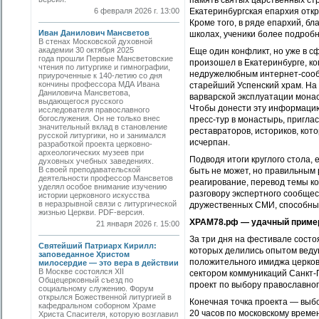
память святых царственных ст
6 февраля 2026 г. 13:00
Екатеринбургская епархия откр
Кроме того, в ряде епархий, 
Иван Данилович Мансветов
школах, ученики более подробн
В стенах Московской духовной
академии 30 октября 2025
Еще один конфликт, но уже в с
года прошли Первые Мансветовские
произошел в Екатеринбурге, к
чтения по литургике и гимнографии,
недружелюбным интернет-сооб
приуроченные к 140-летию со дня
кончины профессора МДА Ивана
старейший Успенский храм. На 
Даниловича Мансветова,
варварской эксплуатации мона
выдающегося русского
Чтобы донести эту информаци
исследователя православного
богослужения. Он не только внес
пресс-тур в монастырь, приглас
значительный вклад в становление
реставраторов, историков, кот
русской литургики, но и занимался
исчерпан.
разработкой проекта церковно-
археологических музеев при
Подводя итоги круглого стола, 
духовных учебных заведениях.
В своей преподавательской
быть не может, но правильным
деятельности профессор Мансветов
реагирование, перевод темы ко
уделял особое внимание изучению
разговору экспертного сообщес
истории церковного искусства
в неразрывной связи с литургической
дружественных СМИ, способных
жизнью Церкви. PDF-версия.
ХРАМ78.рф — удачный пример
21 января 2026 г. 15:00
За три дня на фестивале состо
Святейший Патриарх Кирилл:
которых делились опытом вед
заповеданное Христом
положительного имиджа церков
милосердие — это вера в действии
В Москве состоялся XII
сектором коммуникаций Санкт
Общецерковный съезд по
проект по выбору православно
социальному служению. Форум
открылся Божественной литургией в
Конечная точка проекта — выб
кафедральном соборном Храме
20 часов по московскому време
Христа Спасителя, которую возглавил