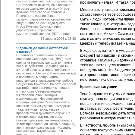
гуманитарная миссия. Тогда епископ
промолчать нельзя. И такая по
Пантелеимон (Шатов) был назначен
ее руководителем, а диакон Игорь
Многие выступающие признавали
Куликов стал его заместителем.
дружественное тебе сообщество
Позже организация была
быть и люди, которых ты лично
зарегистрирована как юридическое
лицо. В январе 2026 года диакон
также блогеры, с которыми вед
Игорь Куликов был назначен
блогеров, пригласили их на п
директором Патриаршей
опытом отец Михаил Самохин. 
гуманитарной миссии. PDF-версия.
ход и другие визуально яркие 
16 апреля 2026 г. 15:30
Церковь и теперь встает на н
Я должен до конца оставаться
В ходе форума те, кто уже дав
с паствой
С началом специальной военной
ковской Патриархии» и своими
операции Северодонецк (ЛНР) был
странице. Публикации должны б
одним из городов, где шли активные
тебя по-настоящему волнует. 
боевые действия. Бо́льшая часть
жителей покинула город, но были и те,
понедельника). Необходимое ус
кто остался. Около 250 человек на три
это применение типографики (к
с половиной месяца нашли
не столько число подписчиков, 
пристанище в кафедральном соборе
Рождества Христова. Вместе со своей
Кризисные ситуации
паствой в соборе жили и молились
митрополит Северодонецкий
Темой одного из круглых столов
и Старобельский Никодим
и архиепископ Новопсковский
критику, провокации или сканд
Иринарх, викарий Северодонецкой
появляется информационная ат
епархии. Как им удалось выдержать
выставки, вопросы реституции,
тяжелые испытания, какова
проблематика духовного служения
Волкова, невозможно дать готов
и окормления паствы во время
реагировал в каждом конкретно
боевых действий, как налаживалась
затем православная жизнь в епархии,
В частности, любопытным оказ
архипастыри рассказали «Журналу
обществе вокруг фильма «Мати
Московской Патриархии». PDF-
версия.