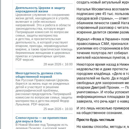
создать новый актуальный жур
Деятельность Церкви в защиту
Наталья Москвитина возглавля
нерожденной жизни
подписано уже 45 тыс. пользов
Церковное служение по сохранению
жизни детей, находящихся в утробе,
городов всей страны», — отмет
включает в себя несколько
обаянием личности самой Натал
направлений. Это и работа в области
откровенный разговор с читате
законодательства, которую ведет
Патриаршая комиссия по вопросам
искренне делится своими разм
семьи, защиты материнства
и детства, и просветительская
Журнал «Фома в Украине» появ
деятельность, в которой участвуют
православных СМИ, признался е
епархии, приходы, неравнодушные
усилиями его сторонников в бл
миряне, а также практическая помощь
беременным женщинам в церковных
течение полутора лет собирал
приютах и гуманитарных центрах.
жителей населенных пунктов, о
PDF-версия.
28 мая 2026 г. 16:00
Некоторое время назад в Нижн
недовольство и даже протесты 
Многодетность должна стать
городские кладбища. «Дело в т
общественной нормой
указателей не было. Да и подо
Как Русская Православная Церковь
свободных для захоронения ме
борется за жизнь еще не рожденных
детей и участвует в решении
епархии Дмитрий Пронин. — Пош
демографической проблемы,
уничтожены». И чтобы успокоит
рассказал председатель Патриаршей
информационных площадках (в т
комиссии по вопросам семьи, защиты
материнства и детства иерей Федор
заверила, что речь идет о нав
Лукьянов. PDF-версия.
И это лишь несколько примеров
25 мая 2026 г. 16:00
на общественное сознание.
Слепоглухота — не препятствие
Просто будь честным
для веры в Бога
В Новой Москве под Троицком есть
Но каковы способы, методы и,
деревня Пучково, о которой знают