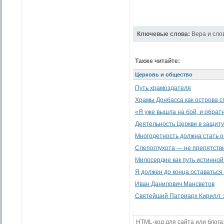
Ключевые слова:
Вера и сло
Также читайте:
Церковь и общество
Путь храмоздателя
Храмы Донбасса как острова с
«Я уже вышла на бой, и обратн
Деятельность Церкви в защит
Многодетность должна стать 
Слепоглухота — не препятстви
Милосердие как путь истинной
Я должен до конца оставаться 
Иван Данилович Мансветов
Святейший Патриарх Кирилл: 
HTML-код для сайта или блога