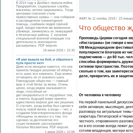
В 2014 году в Донбасс пришла война.
Предприятия, социальные службы,
магазины, аптеки закрывались. Тогда
центрами спасения стали
православные храмы — они собирали
ЖМП № 11 ноябрь 2018 / 23 января 
и распределяли гуманитарную
помощь, снабжали людей горячей
Что общество ж
едой, предоставляли им временное
убежище, занимались их эвакуацией
в безопасные районы. С началом
Проповедь Церкви сегодня зв
специальной военной операции эта
деятельность многократно
«Инстаграма» (не говоря о мн
расширилась. PDF-версия.
VIII Международном фестивал
19 июня 2026 г. 15:30
популярности блогеров из чи
подписчиков — до 80 тыс. чел
«Я уже вышла на бой, и обратного
способна формировать дружес
пути просто нет»
сетевом пространстве. Поэтому
Даже если женщине кажется, что она
приняла твердое решение об аборте,
сколько о том, как заинтерес
есть шанс все изменить. Еще можно
деле, превратить их в защитн
отговорить ее от рокового шага.
Равнодушие общества — главный
враг в этой битве за жизнь. Очень
ценно, когда рядом оказываются
люди, способные не
От человека к человеку
дистанцироваться от неудобных тем,
а помочь будущей маме принять
На первой панельной дискусси
единственно верное для нее решение.
О случаях, когда выбор был сделан в
себя активную, мыслящую, деят
пользу новой жизни, а когда — нет, о
разговору на актуальные темы 
создании благотворительного фонда
секретарь Пятигорской и Черке
«Женщины за жизнь» и о том, что
сделано за десятилетие его
честного, откровенного разгово
существования, рассказывает
но в его основе всегда лежит д
Наталья Москвитина. PDF-версия.
сотням младенцев, матери кото
1 июня 2026 г. 12:00