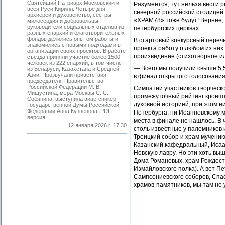
Святейший Патриарх Московский и
Разумеется, тут нельзя вести р
всея Руси Кирилл. Четыре дня
северной российской столицей 
архиереи и духовенство, сестры
«ХРАМ78» тоже будут! Вернее, 
милосердия и добровольцы,
руководители социальных отделов из
петербургских церквах.
разных епархий и благотворительных
фондов делились опытом работы и
В стартовый конкурсный переч
знакомились с новыми подходами в
проекта работу о любом из них
организации своих проектов. В работе
произведение (стихотворное ил
съезда приняли участие более 1500
человек из 222 епархий, в том числе
— Всего мы получили свыше 5,5
из Беларуси, Казахстана и Средней
Азии. Прозвучали приветствия
в финал открытого голосования
председателя Правительства
Российской Федерации М. В.
Симпатии участников творческ
Мишустина, мэра Москвы С. С.
промежуточный рейтинг кроншт
Собянина, выступила вице-спикер
духовной историей; при этом н
Государственной Думы Российской
Федерации Анна Кузнецова. PDF-
Петербурга, ни Иоанновскому м
версия.
места в финале не нашлось. В
12 января 2026 г. 17:30
столь известные у паломников 
Троицкий собор и храм мученик
Казанский кафедральный, Исаа
Невскую лавру. Но эти хоть вы
Дома Романовых, храм Рождест
Измайловского полка). А вот П
Сампсониевского соборов, Спа
храмов-памятников, мы там не 