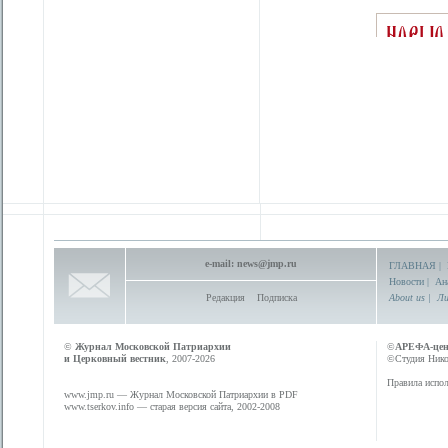
e-mail:
news@jmp.ru
ГЛАВНАЯ
|
Новости
|
Ан
Редакция
Подписка
About us
|
Ли
©
Журнал Московской Патриархии
©
АРЕФА-це
и Церковный вестник
, 2007-2026
©Студия Никол
Правила испол
www.jmp.ru
— Журнал Московской Патриархии в PDF
www.tserkov.info
— старая версия сайта, 2002-2008