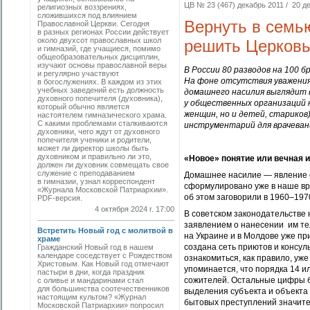
ЦВ № 23 (467) декабрь 2011 / 20 де
религиозных воззрениях,
сложившихся под влиянием
Вернуть в семь
Православной Церкви. Сегодня
в разных регионах России действует
около двухсот православных школ
решить Церков
и гимназий, где учащиеся, помимо
общеобразовательных дисциплин,
изучают основы православной веры
В России 80 разводов на 100
и регулярно участвуют
На фоне отсутствия уважения 
в богослужениях. В каждом из этих
учебных заведений есть должность
домашнего насилия выглядит в
духовного попечителя (духовника),
у общественных организаций н
который обычно является
женщин, но и детей, стариков
настоятелем гимназического храма.
С какими проблемами сталкиваются
инструментарий для врачеван
духовники, чего ждут от духовного
попечителя ученики и родители,
может ли директор школы быть
духовником и правильно ли это,
«Новое» понятие или вечная 
должен ли духовник совмещать свое
служение с преподаванием
Домашнее насилие — явление ст
в гимназии, узнал корреспондент
сформулировано уже в наше вр
«Журнала Московской Патриархии».
об этом заговорили в 1960–197
PDF-версия.
4 октября 2024 г. 17:00
В советском законодательстве
заявлением о нанесении им тел
Встретить Новый год с молитвой в
на Украине и в Молдове уже п
храме
создана сеть приютов и консул
Гражданский Новый год в нашем
календаре соседствует с Рождеством
ознакомиться, как правило, уж
Христовым. Как Новый год отмечают
упоминается, что порядка 14 ил
пастыри в дни, когда праздник
сожителей. Остальные цифры 
с оливье и мандаринами стал
для большинства соотечественников
выделения субъекта и объекта 
настоящим культом? «Журнал
бытовых преступлений значите
Московской Патриархии» попросил