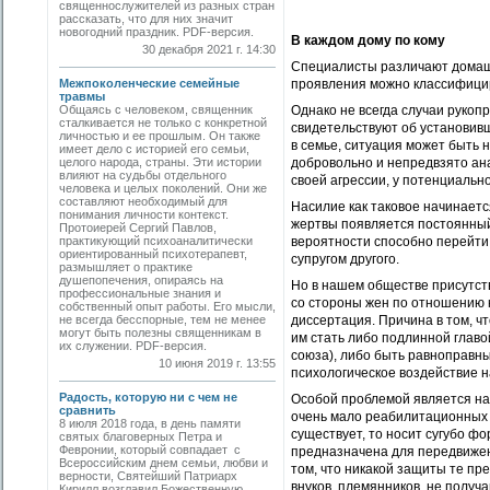
священнослужителей из разных стран
рассказать, что для них значит
новогодний праздник. PDF-версия.
В каждом дому по кому
30 декабря 2021 г. 14:30
Специалисты различают домашн
Межпоколенческие семейные
проявления можно классифицир
травмы
Общаясь с человеком, священник
Однако не всегда случаи рукоп
сталкивается не только с конкретной
свидетельствуют об установивш
личностью и ее прошлым. Он также
в семье, ситуация может быть 
имеет дело с историей его семьи,
целого народа, страны. Эти истории
добровольно и непредвзято ан
влияют на судьбы отдельного
своей агрессии, у потенциально
человека и целых поколений. Они же
составляют необходимый для
Насилие как таковое начинаетс
понимания личности контекст.
жертвы появляется постоянный 
Протоиерей Сергий Павлов,
практикующий психоаналитически
вероятности способно перейти 
ориентированный психотерапевт,
супругом другого.
размышляет о практике
душепопечения, опираясь на
Но в нашем обществе присутств
профессиональные знания и
со стороны жен по отношению к
собственный опыт работы. Его мысли,
не всегда бесспорные, тем не менее
диссертация. Причина в том, ч
могут быть полезны священникам в
им стать либо подлинной главо
их служении. PDF-версия.
союза), либо быть равноправн
10 июня 2019 г. 13:55
психологическое воздействие н
Радость, которую ни с чем не
Особой проблемой является на
сравнить
очень мало реабилитационных 
8 июля 2018 года, в день памяти
существует, то носит сугубо ф
святых благоверных Петра и
Февронии, который совпадает с
предназначена для передвижен
Всероссийским днем семьи, любви и
том, что никакой защиты те пр
верности, Святейший Патриарх
внуков, племянников, не получа
Кирилл возглавил Божественную