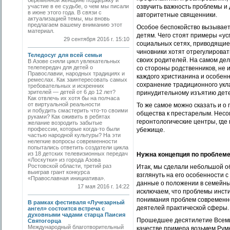
беременной женщине поддержку и
участие в ее судьбе, о чем мы писали
озвучить важность проблемы и 
в июне этого года. В связи с
авторитетные священники.
актуализацией темы, мы вновь
предлагаем вашему вниманию этот
Особое беспокойство вызывает
материал.
детям. Чего стоят примеры «у
29 сентября 2016 г. 15:10
социальных сетях, приводящие 
чиновники хотят отрегулирова
Теледосуг для всей семьи
своих родителей. На самом де
В Азове сняли цикл увлекательных
телепередач для детей о
со стороны родственников, не 
Православии, народных традициях и
каждого христианина и особен
ремеслах. Как заинтересовать самых
сохранение традиционного укла
требовательных и искренних
зрителей — детей от 6 до 12 лет?
принудительному изъятию дете
Как отвлечь их хотя бы на полчаса
от виртуальной реальности
То же самое можно сказать и 
и побудить смастерить что-то своими
общества к престарелым. Несом
руками? Как оживить в ребятах
геронтологические центры, где
желание возродить забытые
профессии, которые когда-то были
убежище.
частью народной культуры? На эти
нелегкие вопросы современности
попытались ответить создатели цикла
из 18 детских телевизионных передач
Нужна концепция по проблем
«Лоскутки» из города Азова
Ростовской области, третий раз
Итак, мы сделали небольшой о
выиграв грант конкурса
взглянуть на его особенности 
«Православная инициатива».
данные о положении в семейны
17 мая 2016 г. 14:22
исключаем, что проблемы инсти
понимания проблем современн
В рамках фестиваля «Лучезарный
деятелей практической сферы.
ангел» состоится встреча с
духовными чадами старца Паисия
Прошедшее десятилетие Всеми
Святогорца
Международный благотворительный
качестве примера возьмем Румы