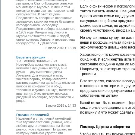
литургию в Свято-Троицком женском
Если о физическом и психологи
монастыре г. Мурома. Именно там
покоятся мощи святых покровителей
такого сказать нельзя. Специа
супружества. В этот же день
одного члена семьи над другим
Предстоятель совершил освящение
насущных вещей или продуктов 
закладного камня на месте будущего
кафедрального Богородице-
кормильцем семьи, но другой п
Рождественского собора, взорванного
своему усмотрению, иногда на 
в 1939 году. Каждый год 8 июля в
Муром съезжаются тысячи людей,
Но случаи, когда супруг не да
среди которых бывают и первые лица
вещи и роскошь, нельзя призн
государства. ПДФ-версия
экономического домашнего нас
6 июля 2018 г. 13:19
Характерно, что кроме косвенн
Берегите женщин
обидчики. И если жертва испыт
У 31-летней Натальи С. из
состояние обидчика едва ли мо
Новочебоксарска усталые глаза,
немного смущенный взгляд, а на
Например, в некоторых страна
руках — двухмесячная дочка
тренинги.
Ангелина. Для молодой мамы,
хочется верить, позади остается
В то же время, согласно иссле
растянувшаяся на целый год сложная
отношению к матери или другом
полоса из конфликтов и обид,
телесных и душевных мук, визитов к
представление о допустимости 
врачам и к блюстителям порядка,
собственными детьми.
раздумий об аборте, беременности и
родов.
Какой может быть позиция Цер
1 июня 2018 г. 14:33
секулярные специалисты в этой
позиций? И что может сделать
Глазами поповичей
Надежный и счастливый семейный
тыл вдохновляет священника, как и
любого другого человека, на более
Помощь Церкви и общества
ревностное служение. Но далеко не
каждому пастырю удается его
Чтобы понять, как помочь жерт