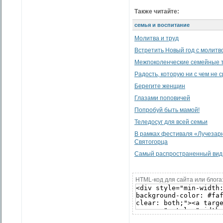
Также читайте:
семья и воспитание
Молитва и труд
Встретить Новый год с молитв
Межпоколенческие семейные 
Радость, которую ни с чем не 
Берегите женщин
Глазами поповичей
Попробуй быть мамой!
Теледосуг для всей семьи
В рамках фестиваля «Лучезарн
Святогорца
Самый распространенный вид 
HTML-код для сайта или блога