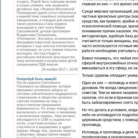
создать. Порой быть хорошим мужем
главная из них — это кризис се
и отцом сложнее, чем окормлять
духовных чад. «Журнал Московской
Среди мирских организаций, ра
Патриархии» давно хотел обратиться
частные кризисные центры (на
к важной теме семейных отношений
священников, и поводом для начала
средства, как правило, крайне 
такого разговора стала недавно
психологической помощи, кризи
вышедшая в свет книга Марии
понимание причин насилия. Не
Свешниковой, дочери протоиерея
Владислава Свешникова,
методическую, идейную базу д
«Поповичи». Эта книга, основанная на
считаются только женщины, ког
биографии известной журналистки и
часто используются готовые ме
интервью с еще шестью поповичами
и поповнами, по сути, первая попытка
работе необходимо учитывать 
вытащить «из-под спуда» в
российское публичное пространство
Важно понимать, что любая по
тему воспитания и возрастания детей
сферой внутрисемейных отноше
священников.ПДФ-версия
вмешиваться в эту сферу, не з
29 ноября 2017 г. 16:45
Только Церковь обладает уника
Попробуй быть мамой!
После подписи Святейшего
Одно из них — исповедь и епит
Патриарха на обращении, которое
духовник. Не всегда священник
призывает исключить аборты из
советом. Тем не менее окормле
системы обязательного медицинского
страхования, в обществе началась
залогом, что если в брачном с
горячая полемика на тему о
быть заблаговременно снято п
искусственном прерывании
беременности. По этому поводу уже
Но что делать в условиях, когд
высказались и политики, и чиновники,
либо не исповедуется подробно
и религиозные лидеры, тема активно
обсуждается в СМИ и социальных
церковным средством, с помощ
сетях, участники которых не
проповедь.
стесняются в выражениях в адрес
Церкви. Между тем, Церковь борется
Исповедь и проповедь в деле 
с абортами, предоставляя каждой
профилактики и реагирования, 