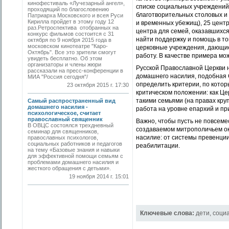
кинофестиваль «Лучезарный ангел»,
списке социальных учреждений
проходящий по благословению
благотворительных столовых и 
Патриарха Московского и всея Руси
Кирилла пройдет в этому году 12
и временных убежищ), 25 цент
раз.Ретроспектива отобранных на
центра для семей, оказавшихся
конкурс фильмов состоится с 31
найти поддержку и помощь в то
октября по 9 ноября 2015 года в
московском кинотеатре "Каро-
церковные учреждения, дающие
Октябрь". Все это зрители смогут
работу. В качестве примера м
увидеть бесплатно. Об этом
организаторы и члены жюри
Русской Православной Церкви 
рассказали на пресс-конференции в
домашнего насилия, подобная 
МИА "Россия сегодня"/
определить критерии, по котор
23 октября 2015 г. 17:30
критическом положении: как Це
такими семьями (на правах кру
Самый распространенный вид
домашнего насилия -
работа на уровне епархий и п
психологическое, считает
православный священник
Важно, чтобы пусть не повсемес
В ОВЦС состоялся трехдневный
создаваемом митрополичьем ок
семинар для священников,
насилие: от системы превенци
православных психологов,
социальных работников и педагогов
реабилитации.
на тему «Базовые знания и навыки
для эффективной помощи семьям с
проблемами домашнего насилия и
жесткого обращения с детьми».
19 ноября 2014 г. 15:01
Ключевые слова:
дети
,
соци