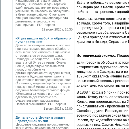
и распределяли гуманитарную
Всё это небольшие церковные 
помощь, снабжали людей горячей
примерно раз в месяц. Кроме т
едой, предоставляли им временное
убежище, занимались их эвакуацией
собственных церковных зданий
в безопасные районы. С началом
специальной военной операции эта
Насколько можно понять из от
деятельность многократно
в Ямада. Кроме того, в аварий
расширилась. PDF-версия.
повреждения (трещины и т.п.) в
19 июня 2026 г. 15:30
серьезного ущерба, церкви в С
центры приходов в Итиносэки и
«Я уже вышла на бой, и обратного
храмами в Иваядо, Сиракава и Н
пути просто нет»
Даже если женщине кажется, что она
приняла твердое решение об аборте,
есть шанс все изменить. Еще можно
Исторический экскурс: Право
отговорить ее от рокового шага.
Равнодушие общества — главный
Если говорить об общем историч
враг в этой битве за жизнь. Очень
ценно, когда рядом оказываются
историческим ядром японского 
люди, способные не
консульство в Хакодатэ на о-ве
дистанцироваться от неудобных тем,
1870-х гг. оказались именно вы
а помочь будущей маме принять
единственно верное для нее решение.
сельскохозяйственных регионо
О случаях, когда выбор был сделан в
диалектами, малопонятными для
пользу новой жизни, а когда — нет, о
создании благотворительного фонда
В 1868 г., когда в Японии прои
«Женщины за жизнь» и о том, что
кланы Тохоку стали оплотом ко
сделано за десятилетие его
существования, рассказывает
Хонсю, они переправились на Х
Наталья Москвитина. PDF-версия.
прислушиваться к проповеди пр
1 июня 2026 г. 12:00
Савабэ и другие. Впоследствии 
военного поражения снова был
Деятельность Церкви в защиту
России, где ходатайствовал об 
нерожденной жизни
Церковное служение по сохранению
верных из них. Сам св. Николай
жизни детей, находящихся в утробе,