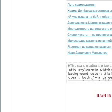
Путь храмоздателя
Храмы Донбасса как острова с
«Я уже вышла на бой, и обратн
Деятельность Церкви в защит
Многодетность должна стать 
Слепоглухота — не препятстви
Милосердие как путь истинной
Я должен до конца оставаться 
Иван Данилович Мансветов
HTML-код для сайта или блога