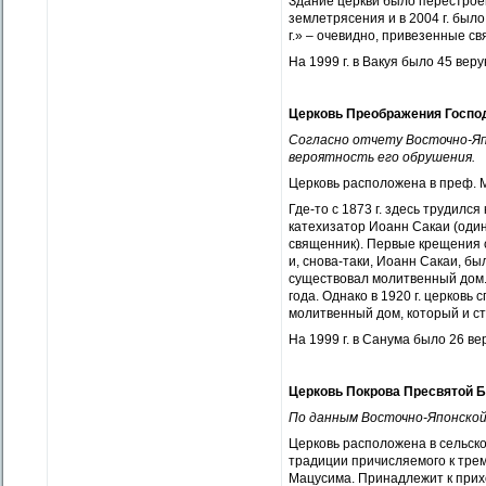
Здание церкви было перестроено
землетрясения и в 2004 г. было
г.» – очевидно, привезенные св
На 1999 г. в Вакуя было 45 вер
Церковь Преображения Госпо
Согласно отчету Восточно-Яп
вероятность его обрушения.
Церковь расположена в преф. М
Где-то с 1873 г. здесь трудил
катехизатор Иоанн Сакаи (оди
священник). Первые крещения со
и, снова-таки, Иоанн Сакаи, б
существовал молитвенный дом. 
года. Однако в 1920 г. церков
молитвенный дом, который и ст
На 1999 г. в Санума было 26 ве
Церковь Покрова Пресвятой 
По данным Восточно-Японской 
Церковь расположена в сельско
традиции причисляемого к трем
Мацусима. Принадлежит к прих