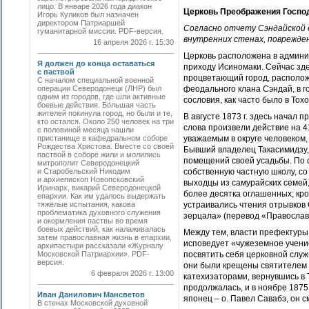
лицо. В январе 2026 года диакон
Церковь Преображения Госпо
Игорь Куликов был назначен
директором Патриаршей
Согласно отчету Сэндайской 
гуманитарной миссии. PDF-версия.
внутренних стенах, поврежден
16 апреля 2026 г. 15:30
Церковь расположена в админис
Я должен до конца оставаться
приходу Исиномаки. Сейчас зде
с паствой
процветающий город, располож
С началом специальной военной
операции Северодонецк (ЛНР) был
феодального клана Сэндай, в г
одним из городов, где шли активные
сословия, как часто было в То
боевые действия. Бо́льшая часть
жителей покинула город, но были и те,
В августе 1873 г. здесь начал
кто остался. Около 250 человек на три
слова произвели действие на 4
с половиной месяца нашли
пристанище в кафедральном соборе
уважаемым в округе человеком,
Рождества Христова. Вместе со своей
Бывший владелец Такасимидзу,
паствой в соборе жили и молились
помещений своей усадьбы. По 
митрополит Северодонецкий
и Старобельский Никодим
собственную частную школу, с
и архиепископ Новопсковский
выходцы из самурайских семей,
Иринарх, викарий Северодонецкой
более десятка оглашенных; кро
епархии. Как им удалось выдержать
тяжелые испытания, какова
устраивались чтения отрывков
проблематика духовного служения
зерцала» (перевод «Православн
и окормления паствы во время
боевых действий, как налаживалась
Между тем, власти префектуры,
затем православная жизнь в епархии,
исповедует «чужеземное учение
архипастыри рассказали «Журналу
Московской Патриархии». PDF-
посвятить себя церковной служ
версия.
они были крещены святителем 
6 февраля 2026 г. 13:00
катехизаторами, вернувшись в 
продолжалась, и в ноябре 1875
Иван Данилович Мансветов
японец – о. Павел Савабэ, он с
В стенах Московской духовной