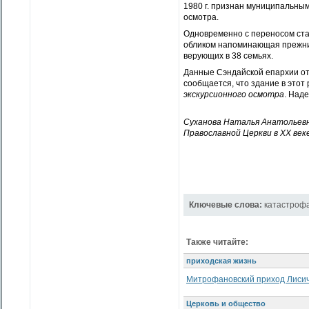
1980 г. признан муниципальным
осмотра.
Одновременно с переносом ста
обликом напоминающая прежний 
верующих в 38 семьях.
Данные Сэндайской епархии отн
сообщается, что здание в этот
экскурсионного осмотра
. Наде
Суханова Наталья Анатольевн
Православной Церкви в ХХ век
Ключевые слова:
катастроф
Также читайте:
приходская жизнь
Митрофановский приход Лисич
Церковь и общество