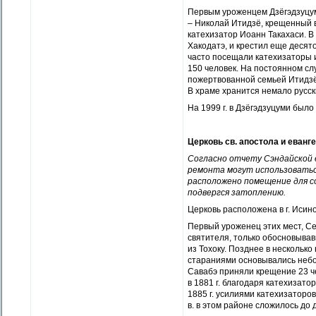
Первым уроженцем Дзёгэдзуцум
– Николай Итидзё, крещенный в 
катехизатор Иоанн Такахаси. В 
Хакодатэ, и крестил еще десят
часто посещали катехизаторы и
150 человек. На постоянном слу
пожертвованной семьей Итидзё
В храме хранится немало русски
На 1999 г. в Дзёгэдзуцуми было
Церковь св. апостола и еван
Согласно отчету Сэндайской е
ремонта могут использоваться
расположено помещение для со
подвергся затоплению.
Церковь расположена в г. Исино
Первый уроженец этих мест, Сер
святителя, только обосновыва
из Тохоку. Позднее в несколько
стараниями основывались небол
Савабэ приняли крещение 23 ч
в 1881 г. благодаря катехизат
1885 г. усилиями катехизатор
в. в этом районе сложилось до 