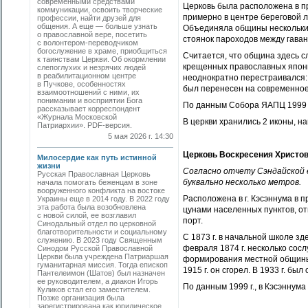
современными средствами
Церковь была расположена в п
коммуникации, освоить творческие
примерно в центре береговой ли
профессии, найти друзей для
общения. А еще — больше узнать
Объединяла общины нескольки
о православной вере, посетить
стоянок пароходов между гаван
с волонтером-переводчиком
богослужение в храме, приобщиться
Считается, что община здесь с
к таинствам Церкви. Об окормлении
крещенных православных японц
слепоглухих и незрячих людей
в реабилитационном центре
неоднократно перестраивался: 
в Пучкове, особенностях
был перенесен на современное 
взаимоотношений с ними, их
понимании и восприятии Бога
По данным Собора ЯАПЦ 1999 г.
рассказывает корреспондент
«Журнала Московской
В церкви хранились 2 иконы, н
Патриархии». PDF-версия.
5 мая 2026 г. 14:30
Церковь Воскресения Христов
Милосердие как путь истинной
жизни
Согласно отчету Сэндайской е
Русская Православная Церковь
буквально несколько метров.
начала помогать беженцам в зоне
вооруженного конфликта на востоке
Расположена в г. Кэсэннума в 
Украины еще в 2014 году. В 2022 году
эта работа была возобновлена
цунами населенных пунктов, от
с новой силой, ее возглавил
порт.
Синодальный отдел по церковной
благотворительности и социальному
С 1873 г. в начальной школе з
служению. В 2023 году Священным
февраля 1874 г. несколько сос
Синодом Русской Православной
Церкви была учреждена Патриаршая
формирования местной общины.
гуманитарная миссия. Тогда епископ
1915 г. он сгорел. В 1933 г. б
Пантелеимон (Шатов) был назначен
ее руководителем, а диакон Игорь
По данным 1999 г., в Кэсэннума
Куликов стал его заместителем.
Позже организация была
зарегистрирована как юридическое