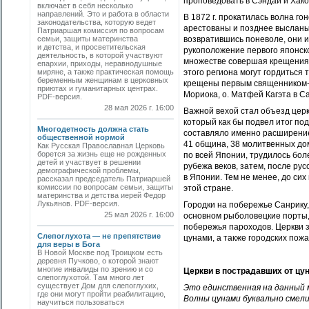
проповедовать в Сэндай и Хако
включает в себя несколько
направлений. Это и работа в области
В 1872 г. прокатилась волна г
законодательства, которую ведет
арестованы и позднее высланы 
Патриаршая комиссия по вопросам
семьи, защиты материнства
возвратившись поневоле, они и
и детства, и просветительская
рукоположение первого японско
деятельность, в которой участвуют
множестве совершая крещения 
епархии, приходы, неравнодушные
миряне, а также практическая помощь
этого региона могут гордиться
беременным женщинам в церковных
крещены первым священником-яп
приютах и гуманитарных центрах.
Мориока, о. Матфей Кагэта в С
PDF-версия.
28 мая 2026 г. 16:00
Важной вехой стал объезд церк
который как бы подвел итог по
Многодетность должна стать
составляло именно расширение 
общественной нормой
41 община, 38 молитвенных дом
Как Русская Православная Церковь
борется за жизнь еще не рожденных
по всей Японии, трудилось бол
детей и участвует в решении
рубежа веков, затем, после рус
демографической проблемы,
в Японии. Тем не менее, до си
рассказал председатель Патриаршей
комиссии по вопросам семьи, защиты
этой стране.
материнства и детства иерей Федор
Лукьянов. PDF-версия.
Городки на побережье Санрику,
25 мая 2026 г. 16:00
основном рыболовецкие порты,
побережья пароходов. Церкви 
Слепоглухота — не препятствие
цунами, а также городских пож
для веры в Бога
В Новой Москве под Троицком есть
деревня Пучково, о которой знают
многие инвалиды по зрению и со
Церкви в пострадавших от цу
слепоглухотой. Там много лет
существует Дом для слепоглухих,
Это единственная на данный 
где они могут пройти реабилитацию,
Волны цунами буквально смел
научиться пользоваться