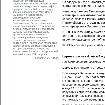
академии 30 октября 2025
На следующий год в Такасимид
года прошли Первые Мансветовские
честь Преображения Господня. 
чтения по литургике и гимнографии,
приуроченные к 140-летию со дня
Немало уроженцев Такасимидзу
кончины профессора МДА Ивана
Даниловича Мансветова,
(семинарию, катехизаторское и 
выдающегося русского
более 20 человек. Из них четве
исследователя православного
Пантелеймон Сато, окончив сем
богослужения. Он не только внес
значительный вклад в становление
по возвращении в Японию стал
русской литургики, но и занимался
разработкой проекта церковно-
В 1883 г. в Такасимидзу смогли
археологических музеев при
для причта на современное мес
духовных учебных заведениях.
(и долгие годы единственной)
В своей преподавательской
деятельности профессор Мансветов
За ХХ век община уменьшилась.
уделял особое внимание изучению
истории церковного искусства
в неразрывной связи с литургической
жизнью Церкви. PDF-версия.
Церковь пророка Исайи в Вак
21 января 2026 г. 15:00
Согласно данным Восточно-Япо
Церковь расположена в преф. 
Проповедь в Вакуя начал в авгу
Сэндай. В мае 1875 г. появили
Священного Писания, присутств
посещения первого священника-
– еще 24. В 1881 г. в Вакуя п
верующих к строительству молит
следующем году была возведен
Исиномаки. К этому времени ве