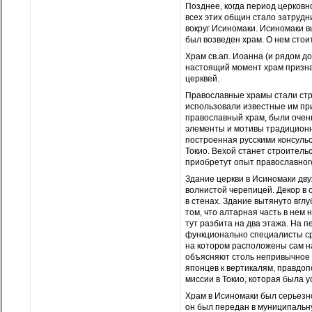
Позднее, когда период церков
всех этих общин стало затруд
вокруг Исиномаки. Исиномаки вы
был возведен храм. О нем стои
Храм св.ап. Иоанна (и рядом д
настоящий момент храм призна
церквей.
Православные храмы стали строи
использовали известные им при
православный храм, были очен
элементы и мотивы традиционн
построенная русскими консульск
Токио. Вехой станет строительс
приобретут опыт православного 
Здание церкви в Исиномаки дв
волнистой черепицей. Декор в
в стенах. Здание вытянуто вглу
том, что алтарная часть в нем
тут разбита на два этажа. На 
функционально специалисты сра
на котором расположены сам н
объясняют столь непривычное 
японцев к вертикалям, правдо
миссии в Токио, которая была 
Храм в Исиномаки был серьезно
он был передан в муниципальну