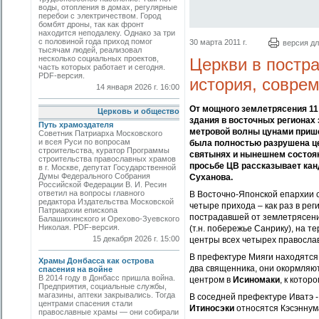
воды, отопления в домах, регулярные
перебои с электричеством. Город
бомбят дроны, так как фронт
находится неподалеку. Однако за три
с половиной года приход помог
30 марта 2011 г.
версия дл
тысячам людей, реализовал
несколько социальных проектов,
Церкви в постр
часть которых работает и сегодня.
PDF-версия.
история, совре
14 января 2026 г. 16:00
От мощного землетрясения 11
Церковь и общество
здания в восточных регионах
Путь храмоздателя
метровой волны цунами приш
Советник Патриарха Московского
и всея Руси по вопросам
была полностью разрушена
ц
строительства, куратор Программы
святынях и нынешнем состоян
строительства православных храмов
просьбе ЦВ рассказывает канд
в г. Москве, депутат Государственной
Думы Федерального Собрания
Суханова.
Российской Федерации В. И. Ресин
ответил на вопросы главного
В Восточно-Японской епархии с
редактора Издательства Московской
четыре прихода – как раз в рег
Патриархии епископа
пострадавшей от землетрясени
Балашихинского и Орехово-Зуевского
Николая. PDF-версия.
(т.н. побережье Санрику), на 
15 декабря 2026 г. 15:00
центры всех четырех православ
В префектуре Мияги находятся
Храмы Донбасса как острова
два священника, они окормляют
спасения на войне
В 2014 году в Донбасс пришла война.
центром в
Исиномаки
, к котор
Предприятия, социальные службы,
магазины, аптеки закрывались. Тогда
В соседней префектуре Иватэ -
центрами спасения стали
Итиносэки
относятся Кэсэннум
православные храмы — они собирали