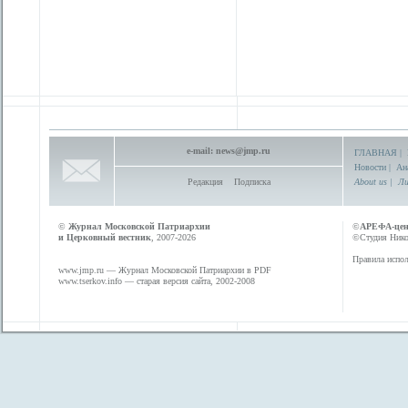
e-mail:
news@jmp.ru
ГЛАВНАЯ
|
Новости
|
Ан
Редакция
Подписка
About us
|
Ли
©
Журнал Московской Патриархии
©
АРЕФА-це
и Церковный вестник
, 2007-2026
©Студия Никол
Правила испол
www.jmp.ru
— Журнал Московской Патриархии в PDF
www.tserkov.info
— старая версия сайта, 2002-2008