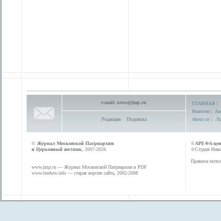
e-mail:
news@jmp.ru
ГЛАВНАЯ
|
Новости
|
Ан
Редакция
Подписка
About us
|
Ли
©
Журнал Московской Патриархии
©
АРЕФА-це
и Церковный вестник
, 2007-2026
©Студия Никол
Правила испол
www.jmp.ru
— Журнал Московской Патриархии в PDF
www.tserkov.info
— старая версия сайта, 2002-2008