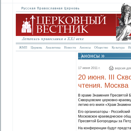
ЖМП
Церковь
Аналитика
Новости
Анонсы
Общество
Культура
И
17 июня 2011 г.
версия дл
20 июня. III Ск
чтения. Москва
В храме Знамения Пресвятой Бо
Скворцовские церковно-краеве
летию его книги «Храм Знамен
Его организаторы - Российски
Московское краеведческое общ
Пресвятой Богородицы за Петр
На конференции будут предста