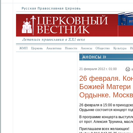
ЖМП
Церковь
Аналитика
Новости
Анонсы
Общество
Культура
И
21 февраля 2012 г. 01:00
26 февраля. Ко
Божией Матери 
Ордынке. Моск
26 февраля в 15:00 в приходс
Ордынке состоится концерт год
В программе концерта выступле
от прот. Алексия Трунина, мас
Приглашаем всех желающих!