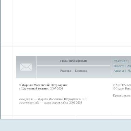
e-mail:
news@jmp.ru
ГЛАВНАЯ
|
Новости
|
Ан
Редакция
Подписка
About us
|
Ли
©
Журнал Московской Патриархии
©
АРЕФА-це
и Церковный вестник
, 2007-2026
©Студия Никол
Правила испол
www.jmp.ru
— Журнал Московской Патриархии в PDF
www.tserkov.info
— старая версия сайта, 2002-2008