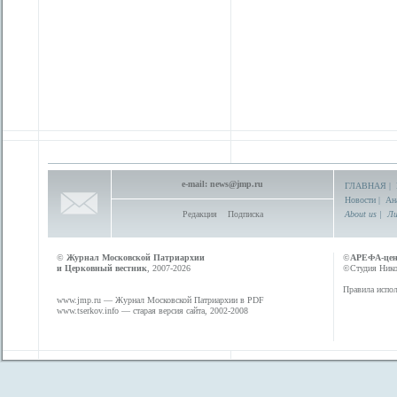
e-mail:
news@jmp.ru
ГЛАВНАЯ
|
Новости
|
Ан
Редакция
Подписка
About us
|
Ли
©
Журнал Московской Патриархии
©
АРЕФА-це
и Церковный вестник
, 2007-2026
©Студия Никол
Правила испол
www.jmp.ru
— Журнал Московской Патриархии в PDF
www.tserkov.info
— старая версия сайта, 2002-2008