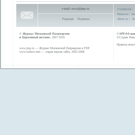
e-mail:
news@jmp.ru
ГЛАВНАЯ
|
Новости
|
Ан
Редакция
Подписка
About us
|
Ли
©
Журнал Московской Патриархии
©
АРЕФА-це
и Церковный вестник
, 2007-2026
©Студия Никол
Правила испол
www.jmp.ru
— Журнал Московской Патриархии в PDF
www.tserkov.info
— старая версия сайта, 2002-2008