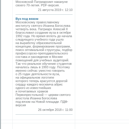
Московской Патриархии» накануне
своего 70-летия. PDF-версия.
21 августа 2019 г. 12:10
Вуз под вязом
Московскому православному
институту святого Иоанна Богослова
четверть века. Патриарх Алексий II
благословил создание вуза в октяб­ре
1992 года. Но время вплоть до начала
следующего учебного года ушло
на выработку образовательной
концепции, формирование программ,
поиск оптимальной структуры, подбор
профессорско-преподавательского
состава и нахождение в Москве
помещений для учебных аудиторий.
Так что реальное обучение студентов
началось лишь в 1993 году. Поэтому
именно сейчас уместно говорить
о 25 годах деятельности вуза,
на официальном логотипе
которого теперь красуется дорогой
сердцу каждого москвича абрис
одного из известнейших
и почитаемых храмов
Первопрестольной — церкви святого
апостола Иоанна Богослова
под вязом на Новой площади. ПДФ-
версия
26 октября 2018 г. 11:00