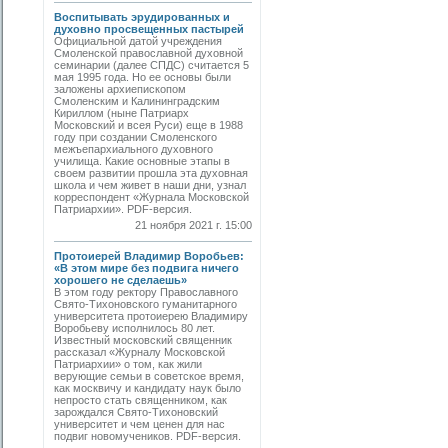
Воспитывать эрудированных и
духовно просвещенных пастырей
Официальной датой учреждения
Смоленской православной духовной
семинарии (далее СПДС) считается 5
мая 1995 года. Но ее основы были
заложены архиепископом
Смоленским и Калининградским
Кириллом (ныне Патриарх
Московский и всея Руси) еще в 1988
году при создании Смоленского
межъепархиального духовного
училища. Какие основные этапы в
своем развитии прошла эта духовная
школа и чем живет в наши дни, узнал
корреспондент «Журнала Московской
Патриархии». PDF-версия.
21 ноября 2021 г. 15:00
Протоиерей Владимир Воробьев:
«В этом мире без подвига ничего
хорошего не сделаешь»
В этом году ректору Православного
Свято-Тихоновского гуманитарного
университета протоиерею Владимиру
Воробьеву исполнилось 80 лет.
Известный московский священник
рассказал «Журналу Московской
Патриархии» о том, как жили
верующие семьи в советское время,
как москвичу и кандидату наук было
непросто стать священником, как
зарождался Свято-Тихоновский
университет и чем ценен для нас
подвиг новомучеников. PDF-версия.