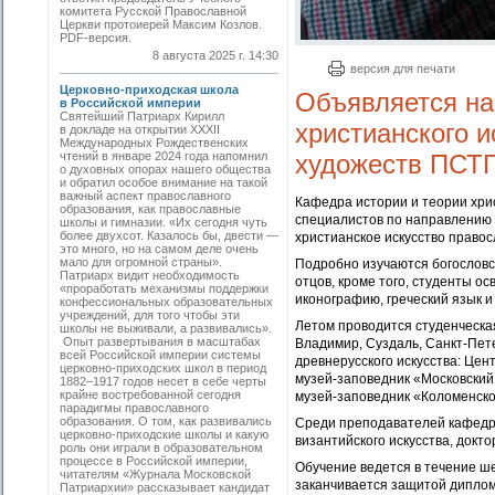
комитета Русской Православной
Церкви протоиерей Максим Козлов.
PDF-версия.
8 августа 2025 г. 14:30
версия для печати
Церковно-приходская школа
Объявляется на
в Российской империи
Святейший Патриарх Кирилл
христианского 
в докладе на открытии XXXII
Международных Рождественских
чтений в январе 2024 года напомнил
художеств ПСТ
о духовных опорах нашего общества
и обратил особое внимание на такой
важный аспект православного
Кафедра истории и теории хри
образования, как православные
специалистов по направлению 
школы и гимназии. «Их сегодня чуть
более двухсот. Казалось бы, двести —
христианское искусство правос
это много, но на самом деле очень
мало для огромной страны».
Подробно изучаются богословс
Патриарх видит необходимость
отцов, кроме того, студенты о
«проработать механизмы поддержки
иконографию, греческий язык и
конфессиональных образовательных
учреждений, для того чтобы эти
Летом проводится студенческа
школы не выживали, а развивались».
Опыт развертывания в масштабах
Владимир, Суздаль, Санкт-Пете
всей Российской империи системы
древнерусского искусства: Цен
церковно-­приходских школ в период
музей-заповедник «Московский 
1882–1917 годов несет в себе черты
крайне востребованной сегодня
музей-заповедник «Коломенско
парадигмы православного
образования. О том, как развивались
Среди преподавателей кафедры
церковно-приходские школы и какую
византийского искусства, докто
роль они играли в образовательном
процессе в Российской империи,
Обучение ведется в течение шес
читателям «Журнала Московской
заканчивается защитой диплом
Патриархии» рассказывает кандидат