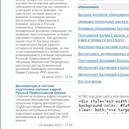
изучают богословские дисциплины,
обогащаются опытом наставников и
образование
участвуют в богослужениях. За
триста лет, которые минули со
Высшее духовное образование 
времени основания центра
богословского образования в
Церковно-приходская школа в
Коломне, многое в России
поменялось. Изменилась и
Духовное образование без гр
Коломенская духовная семинария: ее
название, местоположение, условия
Протоиерей Вадим Суворов: «
обучения студентов. Как духовной
в мир и привести его к Богу»
школе спустя три века своего
исторического бытия удается
Докторантура в системе подго
оставаться верной традиции, но при
этом современным и стремительно
Воспитывать эрудированных 
развивающимся учебным заведением
Русской Православной Церкви,
Протоиерей Владимир Воробье
«Журналу Московской Патриархии»
рассказал ректор Коломенской
Митрополит Калужский и Боро
духовной семинарии протоиерей
Вадим Суворов. PDF-версия.
Митрополит Калужский и Боро
28 июня 2023 г. 15:00
Вуз под вязом
Докторантура в системе
подготовки научных кадров
Русской Православной Церкви
Отвечая на вопросы корреспондента
HTML-код для сайта или блога
«Журнала Московской Патриархии»,
начальник отдела докторантуры
ОЦАД протоиерей Алексий Марченко
затронул актуальные вопросы
подготовки кадров высшей научной
квалификации в докторантуре. PDF-
версия.
16 ноября 2022 г. 17:00