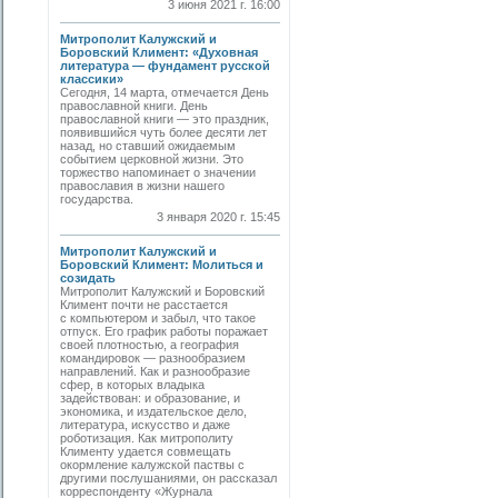
3 июня 2021 г. 16:00
Митрополит Калужский и
Боровский Климент: «Духовная
литература — фундамент русской
классики»
Сегодня, 14 марта, отмечается День
православной книги. День
православной книги — это праздник,
появившийся чуть более десяти лет
назад, но ставший ожидаемым
событием церковной жизни. Это
торжество напоминает о значении
православия в жизни нашего
государства.
3 января 2020 г. 15:45
Митрополит Калужский и
Боровский Климент: Молиться и
созидать
Митрополит Калужский и Боровский
Климент почти не расстается
с компьютером и забыл, что такое
отпуск. Его график работы поражает
своей плотностью, а география
командировок — разнообразием
направлений. Как и разнообразие
сфер, в которых владыка
задействован: и образование, и
экономика, и издательское дело,
литература, искусство и даже
роботизация. Как митрополиту
Клименту удается совмещать
окормление калужской паствы с
другими послушаниями, он рассказал
корреспонденту «Журнала