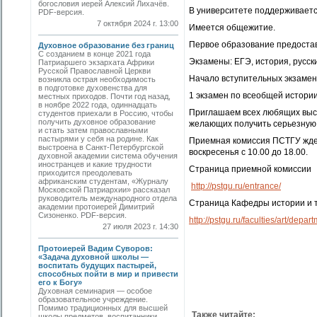
богословия иерей Алексий Лихачёв.
В университете поддерживаетс
PDF-версия.
7 октября 2024 г. 13:00
Имеется общежитие.
Первое образование предоста
Духовное образование без границ
С созданием в конце 2021 года
Экзамены: ЕГЭ, история, русск
Патриаршего экзархата Африки
Русской Православной Церкви
Начало вступительных экзамен
возникла острая необходимость
в подготовке духовенства для
1 экзамен по всеобщей истории
местных приходов. Почти год назад,
в ноябре 2022 года, одиннадцать
Приглашаем всех любящих высо
студентов приехали в Россию, чтобы
получить духовное образование
желающих получить серьезную 
и стать затем православными
пастырями у себя на родине. Как
Приемная комиссия ПСТГУ ждет 
выстроена в Санкт-Петербургской
воскресенья с 10.00 до 18.00.
духовной академии система обучения
иностранцев и какие трудности
Страница приемной комиссии
приходится преодолевать
африканским студентам, «Журналу
http://pstgu.ru/entrance/
Московской Патриархии» рассказал
руководитель международного отдела
Страница Кафедры истории и т
академии прото­иерей Димитрий
Сизоненко. PDF-версия.
http://pstgu.ru/faculties/art/depa
27 июля 2023 г. 14:30
Протоиерей Вадим Суворов:
«Задача духовной школы —
воспитать будущих пастырей,
способных пойти в мир и привести
его к Богу»
Духовная семинария — особое
образовательное учреждение.
Помимо традиционных для высшей
Также читайте:
школы предметов, воспитанники