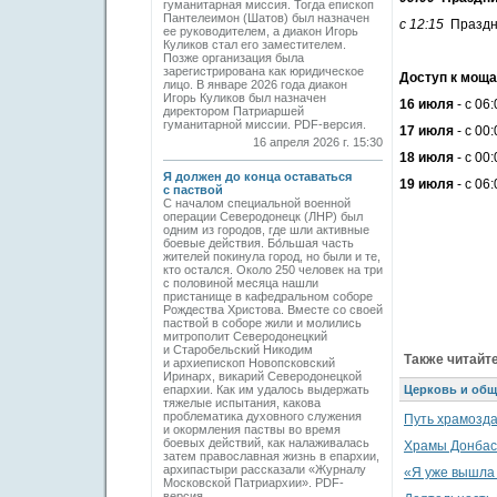
гуманитарная миссия. Тогда епископ
Пантелеимон (Шатов) был назначен
с 12:15
Праздни
ее руководителем, а диакон Игорь
Куликов стал его заместителем.
Позже организация была
зарегистрирована как юридическое
Доступ к мощ
лицо. В январе 2026 года диакон
Игорь Куликов был назначен
16 июля
- с 06
директором Патриаршей
гуманитарной миссии. PDF-версия.
17 июля
- с 00:
16 апреля 2026 г. 15:30
18 июля
- с 00:
Я должен до конца оставаться
19 июля
- с 06
с паствой
С началом специальной военной
операции Северодонецк (ЛНР) был
одним из городов, где шли активные
боевые действия. Бо́льшая часть
жителей покинула город, но были и те,
кто остался. Около 250 человек на три
с половиной месяца нашли
пристанище в кафедральном соборе
Рождества Христова. Вместе со своей
паствой в соборе жили и молились
митрополит Северодонецкий
и Старобельский Никодим
Также читайте
и архиепископ Новопсковский
Иринарх, викарий Северодонецкой
епархии. Как им удалось выдержать
Церковь и общ
тяжелые испытания, какова
проблематика духовного служения
Путь храмозд
и окормления паствы во время
боевых действий, как налаживалась
Храмы Донбасс
затем православная жизнь в епархии,
архипастыри рассказали «Журналу
«Я уже вышла 
Московской Патриархии». PDF-
версия.