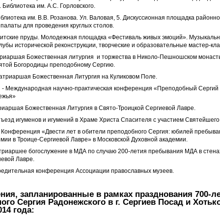
 Библиотека им. А.С. Горловского.
блиотека им. В.В. Розанова. Ул. Валовая, 5. Дискуссионная площадка районн
палаты для проведения круглых столов.
китские пруды. Молодежная площадка «Фестиваль живых эмоций». Музыкаль
лубы исторической реконструкции, творческие и образовательные мастер-кла
атриаршая Божественная литургия и торжества в Николо-Пешношском монаст
ятой Богородицы преподобному Сергию.
Патриаршая Божественная Литургия на Куликовом Поле.
я - Международная научно-практическая конференция «Преподобный Сергий 
бежья»
триаршая Божественная Литургия в Свято-Троицкой Сергиевой Лавре.
Съезд игуменов и игумений в Храме Христа Спасителя с участием Святейшего
 - Конференция «Двести лет в обители преподобного Сергия: юбилей пребыва
мии в Троице-Сергиевой Лавре» в Московской Духовной академии.
атриаршее богослужение в МДА по случаю 200-летия пребывания МДА в стена
иевой Лавре.
чредительная конференция Ассоциации православных музеев.
ния, запланированные в рамках празднования 700-л
ого Сергия Радонежского в г. Сергиев Посад и Хотько
14 года: