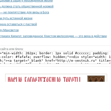
Церкви в защиту нерожденной жизни
ь должна стать общественной нормой
— не препятствие для веры в Бога
к путь истинной жизни
онца оставаться с паствой
ич Мансветов
риарх Кирилл: заповеданное Христом милосердие — это вера в действии
сайта или блога: