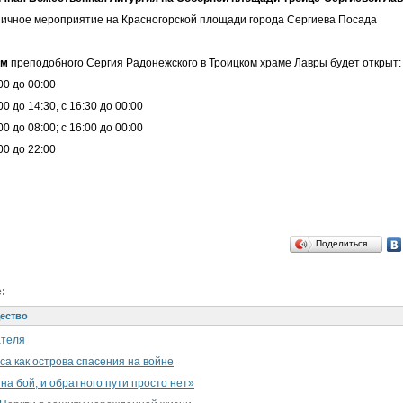
чное мероприятие на Красногорской площади города Сергиева Посада
ам
преподобного Сергия Радонежского в Троицком храме Лавры будет открыт:
:00 до 00:00
00 до 14:30, с 16:30 до 00:00
00 до 08:00; с 16:00 до 00:00
:00 до 22:00
Поделиться…
:
ество
ателя
а как острова спасения на войне
на бой, и обратного пути просто нет»