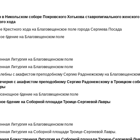
 в Никольском соборе Покровского Хотькова ставропигиального женского
ого хода
 Крестного хода на Благовещенское поле города Сергиева Посада
е бдение на Благовещенском поле
енная Литургия на Благовещенском поле
енная Литургия на Благовещенском поле
ебны с акафистом преподобному Сергию Радонежскому на Благовещенском
ечерня с акафистом преподобному Сергию Радонежскому в Троицком собо
вры
Всенощное бдение на Благовещенском поле
е бдение на Соборной площади Троице-Сергиевой Лавры
нная Литургия на Благовещенском поле
нная Литургия на Соборной площади Троице-Сергиевой Лавры.
чная Божественная Литургия на Соборной площади Троице-Сергиевой Ла