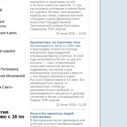
хранилось в запасниках музея
и не было известно зрителю. О том,
как возникла коллекция и какова была
ой
ее судьба в ХХ веке, рассказывает
куратор выставки, главный научный
сотрудник отдела Древнерусского
ные
искусства Государственной
Третьяковской галереи Екатерина
ссы.
Гладышева. PDF-версия.
ыре в день
24 июля 2026 г. 14:30
Архипастырь на переломе эпох
Восемнадцатого августа 1966 года
в Краснодаре отошел ко Господу
в судьбах
митрополит Краснодарский
и Кубанский Виктор (Святин). В 2026
году исполняется 60 лет со дня его
кончины — срок, позволяющий
осмыслить масштаб личности
 Патриарха.
подвижника, чья жизнь стала
воплощением трагической и вместе
ния Московской
с тем величественной истории
Русского Православия в XX веке. Его
жизненный путь пролег от
оренбургских степей до
х Свято-
дальневосточных рубежей, от
революционного лихолетья к долгому
служению в Китае и возвращению на
Родину. PDF-версия.
22 июля 2026 г. 11:30
етия
Искусство именитых людей
во с 16 по
Строгановых
В Центральном музее древнерусской
культуры и искусства имени Андрея