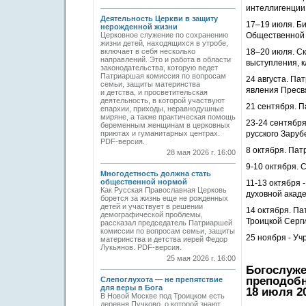
интеллигенции.
Деятельность Церкви в защиту
17–19 июля. Би
нерожденной жизни
Церковное служение по сохранению
Общественной 
жизни детей, находящихся в утробе,
включает в себя несколько
18–20 июля. С
направлений. Это и работа в области
выступления, к
законодательства, которую ведет
Патриаршая комиссия по вопросам
24 августа. П
семьи, защиты материнства
явления Пресв
и детства, и просветительская
деятельность, в которой участвуют
21 сентября. 
епархии, приходы, неравнодушные
миряне, а также практическая помощь
23-24 сентябр
беременным женщинам в церковных
приютах и гуманитарных центрах.
русского Зару
PDF-версия.
8 октября. Па
28 мая 2026 г. 16:00
9-10 октября. 
Многодетность должна стать
общественной нормой
11-13 октября
Как Русская Православная Церковь
духовной акаде
борется за жизнь еще не рожденных
детей и участвует в решении
14 октября. П
демографической проблемы,
Троицкой Серг
рассказал председатель Патриаршей
комиссии по вопросам семьи, защиты
25 ноября - У
материнства и детства иерей Федор
Лукьянов. PDF-версия.
25 мая 2026 г. 16:00
Богослуже
преподобн
Слепоглухота — не препятствие
для веры в Бога
18 июля 20
В Новой Москве под Троицком есть
деревня Пучково, о которой знают