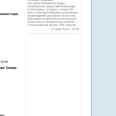
Рублева открылась
выставка «Именитые люди»,
посвященная представителям рода
Строгановых, которые с конца XVI
века стали крупнейшими заказчиками
 монастыря,
произведений церковного искусства.
Благодаря их деятельности возникло
целое искусствоведческое понятие —
«строгановская икона». PDF-версия.
17 июля 2026 г. 12:00
 поле
ре Троице-
вры.