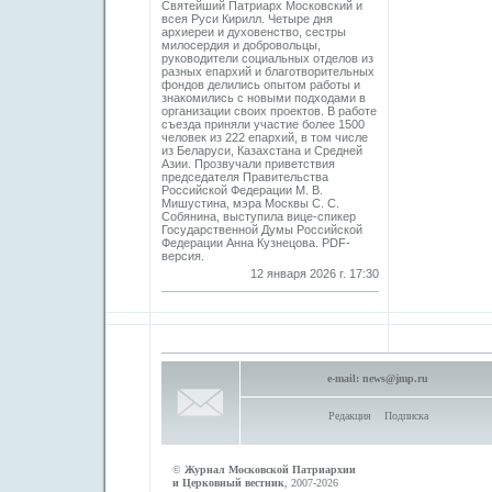
Святейший Патриарх Московский и
всея Руси Кирилл. Четыре дня
архиереи и духовенство, сестры
милосердия и добровольцы,
руководители социальных отделов из
разных епархий и благотворительных
фондов делились опытом работы и
знакомились с новыми подходами в
организации своих проектов. В работе
съезда приняли участие более 1500
человек из 222 епархий, в том числе
из Беларуси, Казахстана и Средней
Азии. Прозвучали приветствия
председателя Правительства
Российской Федерации М. В.
Мишустина, мэра Москвы С. С.
Собянина, выступила вице-спикер
Государственной Думы Российской
Федерации Анна Кузнецова. PDF-
версия.
12 января 2026 г. 17:30
e-mail:
news@jmp.ru
Редакция
Подписка
©
Журнал Московской Патриархии
и Церковный вестник
, 2007-2026