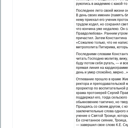
рукопись в академию с какой-то
Последнее лето своей жизни о
В день своих именин (память б
нему приехал его ученик прото
трудом ходил, но сохранял свет
что кончина уже недалеко. Он 
Правдолюбова». Ранним утром 
причастил. Затем Константина 
«Сожалею только, что не напи
митрополита Питирима, который
Последними словами Константи
читать Господню молитву, вижу,
буду потом себя ругать, — и вс
прямая линия на кардиограмме..
день и умер спокойно, мирно...»
Отпевание прошло в храме Жив
ректора и преподавательской 
проректор по воспитательной р
храма протоиерей Сергий Прав
поддержал его, тогда сельского
обыкновению тактично, но тве
Прощаясь со своим другом, с к
заключительные слова одного 
учение о Святой Троице, котор
Ее сочетанное сияние, Троица, 
— завершил свое слово К.Е. Ск