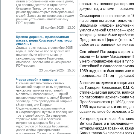
летия его блаженной кончины в доме,
правительственное распоряжени
где прошли детство и отрочество
будущего Предстоятеля, после
документы, а с ними — возможно
реконструкции открыт мемориальный
музей. Здесь же во дворе дома годом
Семинарию юноша окончил в 195
раньше установлен памятник ему.
на сегодня остаются только ч
PDF-версия.
Владимир Тимаков и заслуженны
18 ноября 2025 г. 13:00
учился Алексей Остапов — крест
товарищи также были приближен
Крепко держись, православная
Предстоятеля Церкви (то есть 
паства, веры Христовой как якоря
спасения!
работая за границей, он неизм
Двадцать лет назад, в сентябре 2005
года, в Тобольске после долгих лет
Святейший Патриарх сыграл ва
поисков были обретены мощи
жизни — Татьяну Михайловну Па
священномученика Гермогена,
у него иподиаконом еще в ту п
епископа Тобольского и Сибирского.
PDF-версия.
Святейший и благословил моло
23 октября 2025 г. 15:00
1959 году, и это был поистине
продолжался 51 год — до само
Через скорби к святости
Закончив академию и защитив 
В сонме местночтимых святых
Казанской епархии есть подвижник,
св. Григория Богослова», К.М.
чья жизнь, полная неустанной
стипендиатская работа, написа
молитвы и богообщения, — яркий
по патрологии архиепископа Че
пример исполнения главной Божией
заповеди. Это преподобный Гавриил
Преображенского († 1893), проф
(Зырянов), или Гавриил
1955 года началась и его педа
Седмиезерный, подвизавшийся
сравнительное богословие, и 
в Седмиезерной пустыни последнюю
треть своей жизни. За смирение,
Как преподаватель он был сни
терпение гонений и болезней,
искреннее доверие к Богу он
Ветхий Завет, а в последнем —
удостоился от Господа бесценных
котором каждая травинка, кажд
даров любви, прозорливости
Божия: таков был рефрен всех 
и исцеления. Он воспитал большое