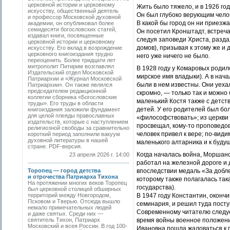
церковной истории и церковному
Жить было тяжело, и в 1926 г
искусству, общественный деятель
Он был глубоко верующим челов
и профессор Московской духовной
В какой бы город он ни приезж
академии, он опубликовал более
семидесяти богословских статей,
Он посетил Кронштадт, встреча
издавал книги, посвященные
следуя заповеди Христа, разда
церковной истории и церковному
домов), призывая к этому же и 
искусству. Его вклад в возрождение
церковного книгоиздания трудно
него уже ничего не было.
переоценить. Более тридцати лет
митрополит Питирим возглавлял
В 1928 году у Комаровых родил
Издательский отдел Московской
мирское имя владыки). А в нач
Патриархии и «Журнал Московской
были в нем известны. Они уеха
Патриархии». Он также являлся
председателем редакционной
скромно, — только так и можно
коллегии сборника «Богословские
маленький Костя также с детств
труды». Его труды в области
детей. У его родителей был бо
книгоиздания заложили фундамент
для целой плеяды православных
«философствовать»; из церкви 
издательств, которые с наступлением
просвещал, кому-то проповедов
религиозной свободы за сравнительно
человек привел к вере; по-вид
короткий период заполнили вакуум
духовной литературы в нашей
маленького алтарника и к буду
стране. PDF-версия.
Когда началась война, Моршан
23 апреля 2026 г. 14:00
работал на железной дороге и 
Торопец — город детства
впоследствии медаль «За доблес
и отрочества Патриарха Тихона
которому также полагалась така
На протяжении многих веков Торопец
государства).
был церковной столицей обширных
территорий между Новгородом,
В 1947 году Константин, окончи
Псковом и Тверью. Отсюда вышло
семинария, и решил туда посту
немало примечательных людей
Современному читателю следуе
и даже святых. Среди них —
святитель Тихон, Патриарх
время войны военное положени
Московский и всея России. В год 100-
Ивановна пошла жаловаться к п