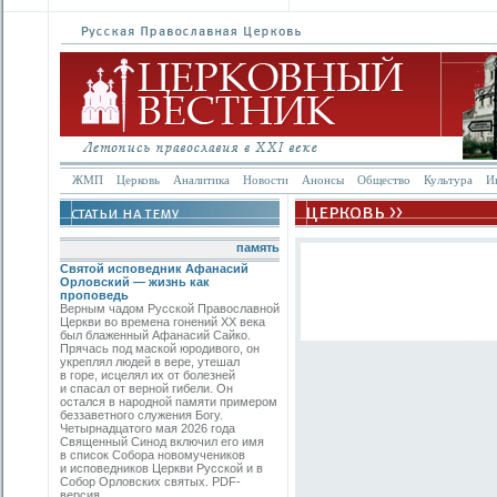
ЖМП
Церковь
Аналитика
Новости
Анонсы
Общество
Культура
И
память
Святой исповедник Афанасий
Орловский — жизнь как
проповедь
Верным чадом Русской Православной
Церкви во времена гонений XX века
был блаженный Афанасий Сайко.
Прячась под маской юродивого, он
укреплял людей в вере, утешал
в горе, исцелял их от болезней
и спасал от верной гибели. Он
остался в народной памяти примером
беззаветного служения Богу.
Четырнадцатого мая 2026 года
Священный Синод включил его имя
в список Собора новомучеников
и исповедников Церкви Русской и в
Собор Орловских святых. PDF-
версия.