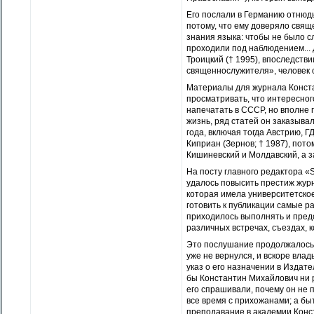
Его послали в Германию отнюдь 
потому, что ему доверяло свящ
знания языка: чтобы не было сл
проходили под наблюдением...
Троицкий († 1995), впоследств
священнослужителя», человек о
Материалы для журнала Конста
просматривать, что интересног
напечатать в СССР, но вполне 
жизнь, ряд статей он заказыва
года, включая тогда Австрию, 
Киприан (Зернов; † 1987), пот
Кишиневский и Молдавский, а 
На посту главного редактора «
удалось повысить престиж жур
которая имела университетское
готовить к публикации самые 
приходилось выполнять и предс
различных встречах, съездах, 
Это послушание продолжалось п
уже не вернулся, и вскоре вл
указ о его назначении в Издате
бы Константин Михайлович ни р
его спрашивали, почему он не 
все время с прихожанами; а бы
преподавание в академии Конст