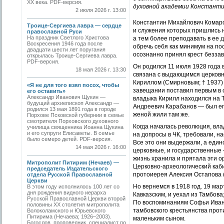
ХХ века. PDF-версия.
духовной академии Константи
2 июля 2026 г. 13:00
Константин Михайлович Комаро
Троице-Сергиева лавра — сердце
и служения которых пришлись 
православной Руси
На праздник Светлого Христова
а тем более преподавать в ее 
Воскресения 1946 года после
обречь себя как минимум на п
двадцати шести лет поругания
осознанно принял крест беззав
открылась Троице-Сергиева лавра.
PDF-версия.
Он родился 11 июля 1928 года 
18 мая 2026 г. 13:30
связана с выдающимся церков
Кириллом (Смирновым; † 1937)
«Я не для того взял посох, чтобы
завещании поставил первым в 
его оставить»
Александр Иванович Щукин —
владыка Кирилл находился на 
будущий архиепископ Александр —
Андреевич Карабанов — был ег
родился 13 мая 1891 года в городе
женой жили там же.
Порхове Псковской губернии в семье
смотрителя Порховского духовного
Когда началась революция, вла
училища священника Иоанна Щукина
и его супруги Елисаветы. В семье
на допросы в ЧК, требовали, н
было семеро детей. PDF-версия.
Все это они выдержали, а един
14 мая 2026 г. 16:00
церковные, и государственные 
жизнь хранила и прятала эти ор
Митрополит Питирим (Нечаев) —
Церковно-археологический каб
председатель Издательского
протоиерея Алексия Остапова (
отдела Русской Православной
Церкви
Но вернемся в 1918 год. 19 ма
В этом году исполнилось 100 лет со
дня рождения видного иерарха
Кавказским, и уехал из Тамбова
Русской Православной Церкви второй
По воспоминаниям Софьи Иванов
половины XX столетия митрополита
тамбовского крестьянства проти
Волоколамского и Юрьевского
Питирима (Нечаева; 1926–2003).
маленьким сыном.
Богослов, проповедник, специалист по