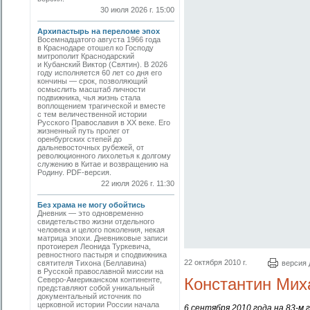
30 июля 2026 г. 15:00
Архипастырь на переломе эпох
Восемнадцатого августа 1966 года
в Краснодаре отошел ко Господу
митрополит Краснодарский
и Кубанский Виктор (Святин). В 2026
году исполняется 60 лет со дня его
кончины — срок, позволяющий
осмыслить масштаб личности
подвижника, чья жизнь стала
воплощением трагической и вместе
с тем величественной истории
Русского Православия в XX веке. Его
жизненный путь пролег от
оренбургских степей до
дальневосточных рубежей, от
революционного лихолетья к долгому
служению в Китае и возвращению на
Родину. PDF-версия.
22 июля 2026 г. 11:30
Без храма не могу обойтись
Дневник — это одновременно
свидетельство жизни отдельного
человека и целого поколения, некая
матрица эпохи. Дневниковые записи
протоиерея Леонида Туркевича,
ревностного пастыря и сподвижника
22 октября 2010 г.
святителя Тихона (Беллавина)
версия 
в Русской православной миссии на
Константин Мих
Северо-Американском континенте,
представляют собой уникальный
документальный источник по
церковной истории России начала
6 сентября 2010 года на 83-м