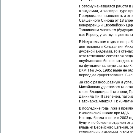
Поэтому начавшаяся работа в 
в академии, и в аспирантуре п
Продолжал он выполнять и от
Священного Синода от 18 апре
Конференции Европейских Церк
Таллинским Алексием (будущим
всю Европу, участвуя в деятель
В Издательском отделе его раб
деятельности Константин Миха
духовной академии, то в стена
ответственного секретаря ред
опубликовано более пятидесяти
на фундаментальную статью К.
(ЖМП № 3–5, 1985) ныне не обх
период ее существования. Был 
За свою разнообразную и успе
Михайлович удостоился многоч
князя Владимира III степени, П
Даниила II и III степеней, пат
Патриарха Алексия II к 70-лети
В последние годы, уже в прекл
Иконописной школе при МДА.
Но годы брали свое, и в 2003 г
будучи по болезни отделен от 
владыки Верейского Евгения, 
семинарии и академии, о том в