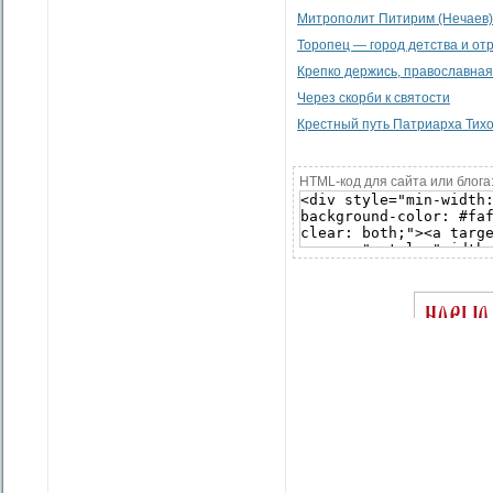
Митрополит Питирим (Нечаев)
Торопец — город детства и от
Крепко держись, православная 
Через скорби к святости
Крестный путь Патриарха Тих
HTML-код для сайта или блога