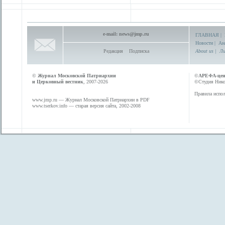
e-mail:
news@jmp.ru
ГЛАВНАЯ
|
Новости
|
Ан
Редакция
Подписка
About us
|
Ли
©
Журнал Московской Патриархии
©
АРЕФА-це
и Церковный вестник
, 2007-2026
©Студия Никол
Правила испол
www.jmp.ru
— Журнал Московской Патриархии в PDF
www.tserkov.info
— старая версия сайта, 2002-2008