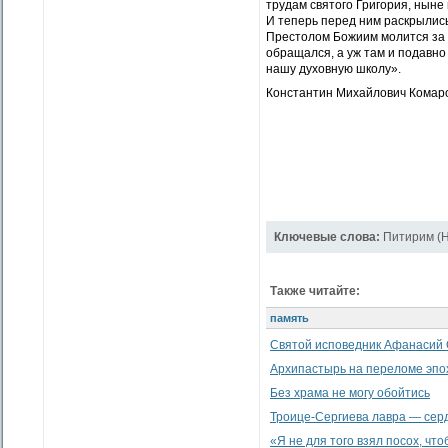
трудам святого Григория, ныне 
И теперь перед ним раскрылись
Престолом Божиим молится за вс
обращался, а уж там и подавно 
нашу духовную школу».
Константин Михайлович Комаро
Ключевые слова:
Питирим (Н
Также читайте:
память
Святой исповедник Афанасий 
Архипастырь на переломе эпо
Без храма не могу обойтись
Троице-Сергиева лавра — сер
«Я не для того взял посох, что