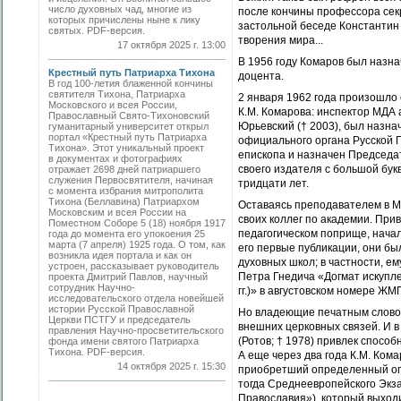
число духовных чад, многие из
после кончины профессора секр
которых причислены ныне к лику
застольной беседе Константин 
святых. PDF-версия.
творения мира...
17 октября 2025 г. 13:00
В 1956 году Комаров был назн
Крестный путь Патриарха Тихона
доцента.
В год 100-летия блаженной кончины
святителя Тихона, Патриарха
2 января 1962 года произошло 
Московского и всея России,
К.М. Комарова: инспектор МДА
Православный Свято-Тихоновский
Юрьевский († 2003), был назн
гуманитарный университет открыл
портал «Крестный путь Патриарха
официального органа Русской П
Тихона». Этот уникальный проект
епископа и назначен Председа
в документах и фотографиях
своего издателя с большой бук
отражает 2698 дней патриаршего
служения Первосвятителя, начиная
тридцати лет.
с момента избрания митрополита
Тихона (Беллавина) Патриархом
Оставаясь преподавателем в М
Московским и всея России на
своих коллег по академии. Прив
Поместном Соборе 5 (18) ноября 1917
педагогическом поприще, начал
года до момента его упокоения 25
марта (7 апреля) 1925 года. О том, как
его первые публикации, они б
возникла идея портала и как он
духовных школ; в частности, е
устроен, рассказывает руководитель
Петра Гнедича «Догмат искупле
проекта Дмитрий Павлов, научный
сотрудник Научно-
гг.)» в августовском номере ЖМП
исследовательского отдела новейшей
истории Русской Православной
Но владеющие печатным словом
Церкви ПСТГУ и председатель
внешних церковных связей. И в
правления Научно-просветительского
(Ротов; † 1978) привлек спосо
фонда имени святого Патриарха
Тихона. PDF-версия.
А еще через два года К.М. Ком
14 октября 2025 г. 15:30
приобретший определенный опы
тогда Среднеевропейского Экза
Православия»), который выход