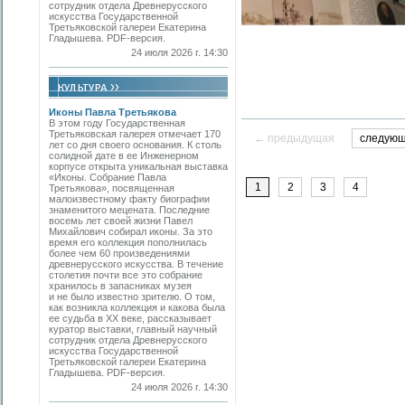
сотрудник отдела Древнерусского
искусства Государственной
Третьяковской галереи Екатерина
Гладышева. PDF-версия.
24 июля 2026 г. 14:30
Иконы Павла Третьякова
В этом году Государственная
Третьяковская галерея отмечает 170
← предыдущая
следую
лет со дня своего основания. К столь
солидной дате в ее Инженерном
корпусе открыта уникальная выставка
«Иконы. Собрание Павла
1
2
3
4
Третьякова», посвященная
малоизвестному факту биографии
знаменитого мецената. Последние
восемь лет своей жизни Павел
Михайлович собирал иконы. За это
время его коллекция пополнилась
более чем 60 произведениями
древнерусского искусства. В течение
столетия почти все это собрание
хранилось в запасниках музея
и не было известно зрителю. О том,
как возникла коллекция и какова была
ее судьба в ХХ веке, рассказывает
куратор выставки, главный научный
сотрудник отдела Древнерусского
искусства Государственной
Третьяковской галереи Екатерина
Гладышева. PDF-версия.
24 июля 2026 г. 14:30