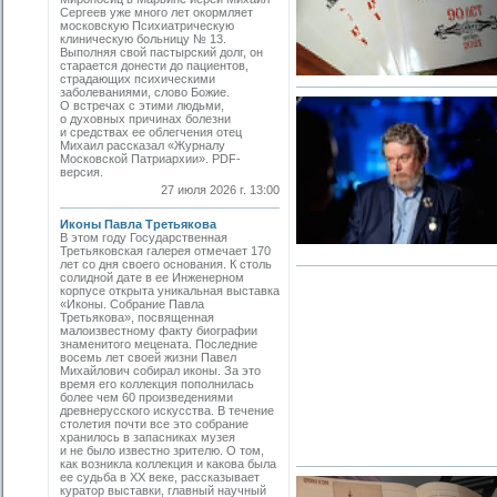
Сергеев уже много лет окормляет
московскую Психиатрическую
клиническую больницу № 13.
Выполняя свой пастырский долг, он
старается донести до пациентов,
страдающих психическими
заболеваниями, слово Божие.
О встречах с этими людьми,
о духовных причинах болезни
и средствах ее облегчения отец
Михаил рассказал «Журналу
Московской Патриархии». PDF-
версия.
27 июля 2026 г. 13:00
Иконы Павла Третьякова
В этом году Государственная
Третьяковская галерея отмечает 170
лет со дня своего основания. К столь
солидной дате в ее Инженерном
корпусе открыта уникальная выставка
«Иконы. Собрание Павла
Третьякова», посвященная
малоизвестному факту биографии
знаменитого мецената. Последние
восемь лет своей жизни Павел
Михайлович собирал иконы. За это
время его коллекция пополнилась
более чем 60 произведениями
древнерусского искусства. В течение
столетия почти все это собрание
хранилось в запасниках музея
и не было известно зрителю. О том,
как возникла коллекция и какова была
ее судьба в ХХ веке, рассказывает
куратор выставки, главный научный