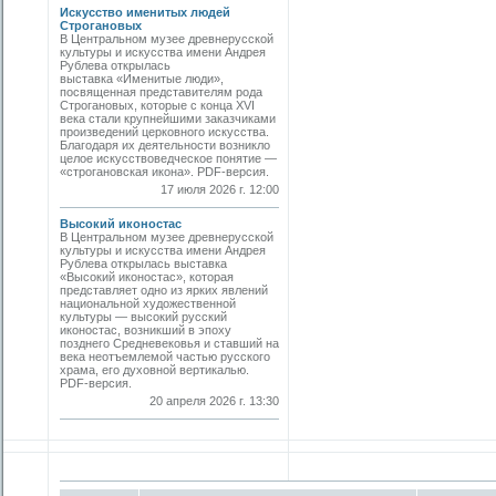
Искусство именитых людей
Строгановых
В Центральном музее древнерусской
культуры и искусства имени Андрея
Рублева открылась
выставка «Именитые люди»,
посвященная представителям рода
Строгановых, которые с конца XVI
века стали крупнейшими заказчиками
произведений церковного искусства.
Благодаря их деятельности возникло
целое искусствоведческое понятие —
«строгановская икона». PDF-версия.
17 июля 2026 г. 12:00
Высокий иконостас
В Центральном музее древнерусской
культуры и искусства имени Андрея
Рублева открылась выставка
«Высокий иконостас», которая
представляет одно из ярких явлений
национальной художественной
культуры — высокий русский
иконостас, возникший в эпоху
позднего Средневековья и ставший на
века неотъемлемой частью русского
храма, его духовной вертикалью.
PDF-версия.
20 апреля 2026 г. 13:30