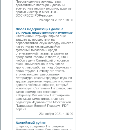
Преосвященные архипастыри,
досточтимые пастыри и диаконы,
всечестные иноки и инокини, дорогие
братья и сестры! ХРИСТОС
ВОСКРЕСЕ! PDF-версия.
28 апреля 2022 г. 18:00
Любая модернизация должна
включать нравственное измерение
Святейший Патриарх Кирилл еще
задолго до восшествия на
первосвятительскую кафедру снискал
известность как выдающийся
духовный писатель и среди
отечественной паствы, и далеко за
пределами России. Известно, что к
любому делу Святейший относится
очень внимательно, в том числе
кропотливо работает над сборниками
своих трудов. Почему его тексты —
это настоящая православная
литература, каковы традиции издания
трудов церковных иерархов и почему
один из любимых образов, который
использует Святейший Патриарх, это
закон всемирного тяготения,
«Журналу Московской Патриархии»
рассказал заместитель главного
редактора Издательства Московской
Патриархии Евгений Полищук. PDF-
версия.
23 ноября 2021 г. 16:00
Балтийский рубеж
Епархия, созданная Патриархом
Московским и всея Руси Кириллом, о