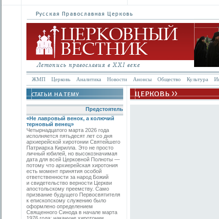
ЖМП
Церковь
Аналитика
Новости
Анонсы
Общество
Культура
И
Предстоятель
«Не лавровый венок, а колючий
терновый венец»
Четырнадцатого марта 2026 года
исполняется пятьдесят лет со дня
архиерейской хиротонии Святейшего
Патриарха Кирилла. Это не просто
личный юбилей, но высокозначимая
дата для всей Церковной Полноты —
потому что архиерейская хиротония
есть момент принятия особой
ответственности за народ Божий
и свидетельство верности Церкви
апостольскому преемству. Само
призвание будущего Первосвятителя
к епископскому служению было
оформлено определением
Священного Синода в начале марта
1976 года; накануне хиротонии