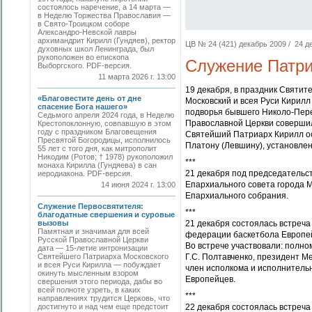
состоялось наречение, а 14 марта —
в Неделю Торжества Православия —
в Свято-Троицком соборе
Александро-Невской лавры
архимандрит Кирилл (Гундяев), ректор
ЦВ № 24 (421) декабрь 2009 / 24 де
духовных школ Ленинграда, был
рукоположен во епископа
Служение Патри
Выборгского. PDF-версия.
11 марта 2026 г. 13:00
19 декабря, в праздник Святит
«Благовестите день от дне
Московский и всея Руси Кирил
спасение Бога нашего»
подворья бывшего Николо-Пере
Седьмого апреля 2024 года, в Неделю
Православной Церкви совершил
Крестопоклонную, совпавшую в этом
году с праздником Благовещения
Святейший Патриарх Кирилл ос
Пресвятой Богородицы, исполнилось
Платону (Левшину), установле
55 лет с того дня, как митрополит
Никодим (Ротов; † 1978) рукоположил
***
монаха Кирилла (Гундяева) в сан
21 декабря под председательс
иеродиакона. PDF-версия.
Епархиального совета города М
14 июня 2024 г. 13:00
Епархиального собрания.
Служение Первосвятителя:
***
благодатные свершения и суровые
вызовы
21 декабря состоялась встреч
Памятная и значимая для всей
федерации баскетбола Европей
Русской Православной Церкви
Во встрече участвовали: полн
дата — 15-летие интронизации
Святейшего Патриарха Московского
Г.С. Полтавченко, президент 
и всея Руси Кирилла — побуждает
член исполкома и исполнитель
окинуть мысленным взором
Европейцев.
свершения этого периода, дабы во
всей полноте узреть, в каких
***
направлениях трудится Церковь, что
достигнуто и над чем еще предстоит
22 декабря состоялась встреча