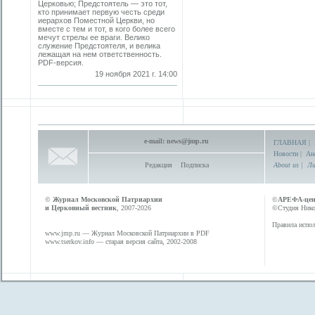
Церковью; Предстоятель — это тот,
кто принимает первую честь среди
иерархов Поместной Церкви, но
вместе с тем и тот, в кого более всего
мечут стрелы ее враги. Велико
служение Предстоятеля, и велика
лежащая на нем ответственность.
PDF-версия.
19 ноября 2021 г. 14:00
e-mail:
news@jmp.ru
ГЛАВНАЯ
|
Новости
|
Ан
Редакция
Подписка
About us
|
Ли
©
Журнал Московской Патриархии
©
АРЕФА-це
и Церковный вестник
, 2007-2026
©Студия Никол
Правила испол
www.jmp.ru
— Журнал Московской Патриархии в PDF
www.tserkov.info
— старая версия сайта, 2002-2008