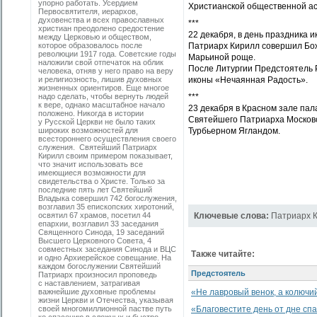
упорно работать. Усердием
Христианской общественной а
Первосвятителя, иерархов,
духовенства и всех православных
***
христиан преодолено средостение
22 декабря, в день праздника
между Церковью и обществом,
которое образовалось после
Патриарх Кирилл совершил Бож
революции 1917 года. Советские годы
Марьиной роще.
наложили свой отпечаток на облик
После Литургии Предстоятель 
человека, отняв у него право на веру
и религиозность, лишив духовных
иконы «Нечаянная Радость».
жизненных ориентиров. Еще многое
надо сделать, чтобы вернуть людей
***
к вере, однако масштабное начало
23 декабря в Красном зале па
положено. Никогда в истории
Святейшего Патриарха Московс
у Русской Церкви не было таких
широких возможностей для
Турбьерном Ягландом.
всестороннего осуществления своего
служения. Святейший Патриарх
Кирилл своим примером показывает,
что значит использовать все
имеющиеся возможности для
свидетельства о Христе. Только за
последние пять лет Святейший
Владыка совершил 742 богослужения,
возглавил 35 епископских хиротоний,
освятил 67 храмов, посетил 44
Ключевые слова:
Патриарх 
епархии, возглавил 33 заседания
Священного Синода, 19 заседаний
Высшего Церковного Совета, 4
совместных заседания Синода и ВЦС
Также читайте:
и одно Архиерейское совещание. На
каждом богослужении Святейший
Предстоятель
Патриарх произносил проповедь
с наставлением, затрагивая
важнейшие духовные проблемы
«Не лавровый венок, а колючи
жизни Церкви и Отечества, указывая
своей многомиллионной пастве путь
«Благовестите день от дне сп