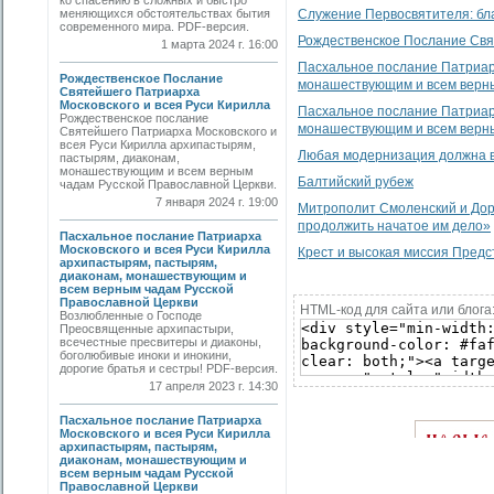
ко спасению в сложных и быстро
меняющихся обстоятельствах бытия
Служение Первосвятителя: бл
современного мира. PDF-версия.
Рождественское Послание Свя
1 марта 2024 г. 16:00
Пасхальное послание Патриарх
Рождественское Послание
монашествующим и всем верны
Святейшего Патриарха
Московского и всея Руси Кирилла
Пасхальное послание Патриарх
Рождественское послание
монашествующим и всем верны
Святейшего Патриарха Московского и
всея Руси Кирилла архипастырям,
Любая модернизация должна в
пастырям, диаконам,
монашествующим и всем верным
Балтийский рубеж
чадам Русской Православной Церкви.
7 января 2024 г. 19:00
Митрополит Смоленский и Дор
продолжить начатое им дело»
Пасхальное послание Патриарха
Московского и всея Руси Кирилла
Крест и высокая миссия Пред
архипастырям, пастырям,
диаконам, монашествующим и
всем верным чадам Русской
Православной Церкви
HTML-код для сайта или блога
Возлюбленные о Господе
Преосвященные архипастыри,
всечестные пресвитеры и диаконы,
боголюбивые иноки и инокини,
дорогие братья и сестры! PDF-версия.
17 апреля 2023 г. 14:30
Пасхальное послание Патриарха
Московского и всея Руси Кирилла
архипастырям, пастырям,
диаконам, монашествующим и
всем верным чадам Русской
Православной Церкви