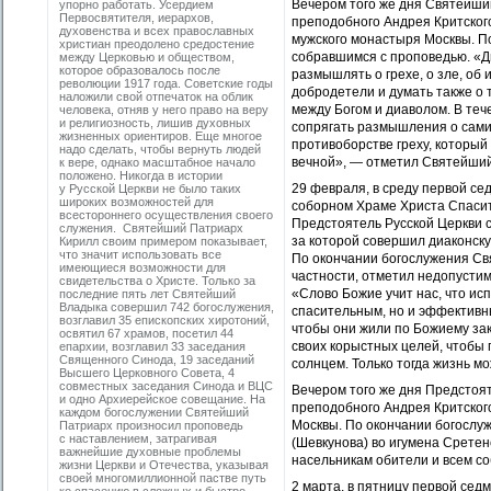
Вечером того же дня Святейши
упорно работать. Усердием
Первосвятителя, иерархов,
преподобного Андрея Критског
духовенства и всех православных
мужского монастыря Москвы. П
христиан преодолено средостение
собравшимся с проповедью. «Дн
между Церковью и обществом,
которое образовалось после
размышлять о грехе, о зле, об
революции 1917 года. Советские годы
добродетели и думать также о т
наложили свой отпечаток на облик
между Богом и диаволом. В теч
человека, отняв у него право на веру
и религиозность, лишив духовных
сопрягать размышления о самих
жизненных ориентиров. Еще многое
противоборстве греху, который
надо сделать, чтобы вернуть людей
вечной», — отметил Святейший
к вере, однако масштабное начало
положено. Никогда в истории
29 февраля, в среду первой с
у Русской Церкви не было таких
широких возможностей для
соборном Храме Христа Спасит
всестороннего осуществления своего
Предстоятель Русской Церкви 
служения. Святейший Патриарх
за которой совершил диаконск
Кирилл своим примером показывает,
что значит использовать все
По окончании богослужения Св
имеющиеся возможности для
частности, отметил недопусти
свидетельства о Христе. Только за
«Слово Божие учит нас, что ис
последние пять лет Святейший
Владыка совершил 742 богослужения,
спасительным, но и эффективны
возглавил 35 епископских хиротоний,
чтобы они жили по Божиему зак
освятил 67 храмов, посетил 44
своих корыстных целей, чтобы 
епархии, возглавил 33 заседания
Священного Синода, 19 заседаний
солнцем. Только тогда жизнь м
Высшего Церковного Совета, 4
совместных заседания Синода и ВЦС
Вечером того же дня Предстоят
и одно Архиерейское совещание. На
преподобного Андрея Критског
каждом богослужении Святейший
Москвы. По окончании богослу
Патриарх произносил проповедь
с наставлением, затрагивая
(Шевкунова) во игумена Сретен
важнейшие духовные проблемы
насельникам обители и всем со
жизни Церкви и Отечества, указывая
своей многомиллионной пастве путь
2 марта, в пятницу первой се