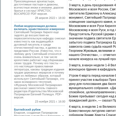
Преосвященные архипастыри,
досточтимые пастыри и диаконы,
3 марта, в день празднования
всечестные иноки и инокини, дорогие
Московского и всея России, С
братья и сестры! ХРИСТОС
святителю Ермогену в Александ
ВОСКРЕСЕ! PDF-версия.
монумент, Святейший Патриарх
28 апреля 2022 г. 18:00
освящение закладного камня, 
Московским и всея Руси Кирил
Любая модернизация должна
включать нравственное измерение
Московскому и всея Руси, в год
Святейший Патриарх Кирилл еще
Предстоятель Русской Церкви о
задолго до восшествия на
значении подвига святителя Ер
первосвятительскую кафедру снискал
известность как выдающийся
забытого подвига Патриарха Ер
духовный писатель и среди
зависела сама судьба нашей Р
отечественной паствы, и далеко за
Георгием Жуковым, великими и
пределами России. Известно, что к
любому делу Святейший относится
нашего Отечества», — отметил
очень внимательно, в том числе
начале конкурса на лучший про
кропотливо работает над сборниками
своих трудов. Почему его тексты —
3 марта, в канун недели 1-й В
это настоящая православная
всенощное бдение в кафедрал
литература, каковы традиции издания
трудов церковных иерархов и почему
Утром 4 марта перед началом 
один из любимых образов, который
использует Святейший Патриарх, это
принял участие в выборах Пре
закон всемирного тяготения,
урну для голосования два бюл
«Журналу Московской Патриархии»
муниципального собрания. «Да
рассказал заместитель главного
редактора Издательства Московской
спокойное, целенаправленное р
Патриархии Евгений Полищук. PDF-
Божие пребывает сегодня над 
версия.
гражданский долг», — сказал П
23 ноября 2021 г. 16:00
4 марта, в неделю 1-ю Велико
Балтийский рубеж
Божественную литургию святит
Епархия, созданная Патриархом
соборном Храме Христа Спасит
Московским и всея Руси Кириллом, о