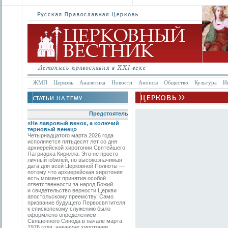
ЖМП
Церковь
Аналитика
Новости
Анонсы
Общество
Культура
И
Предстоятель
«Не лавровый венок, а колючий
терновый венец»
Четырнадцатого марта 2026 года
исполняется пятьдесят лет со дня
архиерейской хиротонии Святейшего
Патриарха Кирилла. Это не просто
личный юбилей, но высокозначимая
дата для всей Церковной Полноты —
потому что архиерейская хиротония
есть момент принятия особой
ответственности за народ Божий
и свидетельство верности Церкви
апостольскому преемству. Само
призвание будущего Первосвятителя
к епископскому служению было
оформлено определением
Священного Синода в начале марта
1976 года; накануне хиротонии