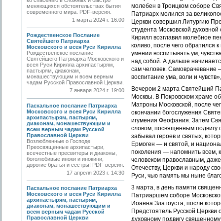
ко спасению в сложных и быстро
молебен в Троицком соборе Св
меняющихся обстоятельствах бытия
современного мира. PDF-версия.
Патриарх молился за великопо
1 марта 2024 г. 16:00
Церкви совершил Литургию Пр
студента Московской духовной
Рождественское Послание
Кирилл возглавил молебное пен
Святейшего Патриарха
коливо, после чего обратился 
Московского и всея Руси Кирилла
Рождественское послание
умении воспитывать ум, чувств
Святейшего Патриарха Московского и
над собой. А дальше начинается
всея Руси Кирилла архипастырям,
сам человек. Самоврачевание —
пастырям, диаконам,
монашествующим и всем верным
воспитание ума, воли и чувств
чадам Русской Православной Церкви.
Вечером 2 марта Святейший Па
7 января 2024 г. 19:00
Москвы. В Покровском храме о
Матроны Московской, после че
Пасхальное послание Патриарха
Московского и всея Руси Кирилла
окончании богослужения Святе
архипастырям, пастырям,
игумения Феофания. Затем Свя
диаконам, монашествующим и
словом, посвященным подвигу 
всем верным чадам Русской
Православной Церкви
забывал героев и святых, кото
Возлюбленные о Господе
Ермоген — и святой, и национа
Преосвященные архипастыри,
поколения — напомнить всем, к
всечестные пресвитеры и диаконы,
боголюбивые иноки и инокини,
человеком православным, даже 
дорогие братья и сестры! PDF-версия.
Отечеству, Церкви и народу св
17 апреля 2023 г. 14:30
Руси, чью память мы ныне благ
3 марта, в день памяти священ
Пасхальное послание Патриарха
Московского и всея Руси Кирилла
Патриаршем соборе Московско
архипастырям, пастырям,
Иоанна Златоуста, после котор
диаконам, монашествующим и
Предстоятель Русской Церкви 
всем верным чадам Русской
Православной Церкви
духовному подвигу священному