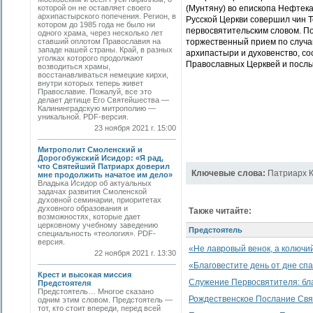
которой он не оставляет своего
(Мунтяну) во епископа Нефтек
архипастырского попечения. Регион, в
Русской Церкви совершил чин Т
котором до 1985 года не было ни
первосвятительским словом. П
одного храма, через несколько лет
ставший оплотом Православия на
торжественный прием по случа
западе нашей страны. Край, в разных
архипастыри и духовенство, с
уголках которого продолжают
Православных Церквей и послы
возводиться храмы,
восстанавливаться немецкие кирхи,
внутри которых теперь живет
Православие. Пожалуй, все это
делает детище Его Святейшества —
Калининградскую митрополию —
уникальной. PDF-версия.
23 ноября 2021 г. 15:00
Митрополит Смоленский и
Дорогобужский Исидор: «Я рад,
что Святейший Патриарх доверил
Ключевые слова:
Патриарх 
мне продолжить начатое им дело»
Владыка Исидор об актуальных
задачах развития Смоленской
духовной семинарии, приоритетах
духовного образования и
Также читайте:
возможностях, которые дает
церковному учебному заведению
Предстоятель
специальность «теология». PDF-
версия.
«Не лавровый венок, а колючи
22 ноября 2021 г. 13:30
«Благовестите день от дне сп
Крест и высокая миссия
Служение Первосвятителя: бл
Предстоятеля
Предстоятель… Многое сказано
Рождественское Послание Свя
одним этим словом. Предстоятель —
тот, кто стоит впереди, перед всей