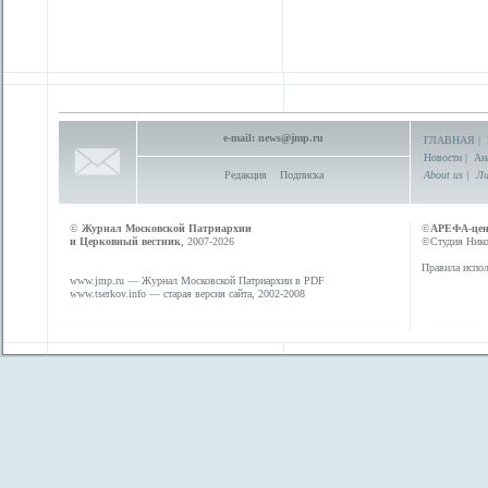
e-mail:
news@jmp.ru
ГЛАВНАЯ
|
Новости
|
Ан
Редакция
Подписка
About us
|
Ли
©
Журнал Московской Патриархии
©
АРЕФА-це
и Церковный вестник
, 2007-2026
©Студия Никол
Правила испол
www.jmp.ru
— Журнал Московской Патриархии в PDF
www.tserkov.info
— старая версия сайта, 2002-2008