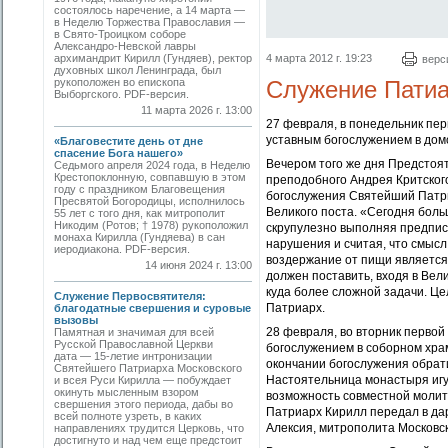
состоялось наречение, а 14 марта —
в Неделю Торжества Православия —
в Свято-Троицком соборе
Александро-Невской лавры
архимандрит Кирилл (Гундяев), ректор
4 марта 2012 г. 19:23
верс
духовных школ Ленинграда, был
рукоположен во епископа
Служение Патиа
Выборгского. PDF-версия.
11 марта 2026 г. 13:00
27 февраля, в понедельник пе
уставным богослужением в дом
«Благовестите день от дне
спасение Бога нашего»
Вечером того же дня Предстоят
Седьмого апреля 2024 года, в Неделю
Крестопоклонную, совпавшую в этом
преподобного Андрея Критског
году с праздником Благовещения
богослужения Святейший Патри
Пресвятой Богородицы, исполнилось
Великого поста. «Сегодня бол
55 лет с того дня, как митрополит
Никодим (Ротов; † 1978) рукоположил
скрупулезно выполняя предпис
монаха Кирилла (Гундяева) в сан
нарушения и считая, что смысл
иеродиакона. PDF-версия.
воздержание от пищи является
14 июня 2024 г. 13:00
должен поставить, входя в Вели
куда более сложной задачи. Цел
Служение Первосвятителя:
Патриарх.
благодатные свершения и суровые
вызовы
28 февраля, во вторник перво
Памятная и значимая для всей
Русской Православной Церкви
богослужением в соборном храм
дата — 15-летие интронизации
окончании богослужения обрати
Святейшего Патриарха Московского
Настоятельница монастыря игу
и всея Руси Кирилла — побуждает
окинуть мысленным взором
возможность совместной молит
свершения этого периода, дабы во
Патриарх Кирилл передал в да
всей полноте узреть, в каких
Алексия, митрополита Московск
направлениях трудится Церковь, что
достигнуто и над чем еще предстоит