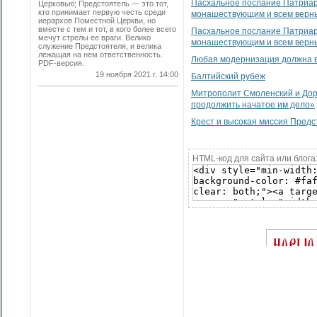
Пасхальное послание Патриарх
Церковью; Предстоятель — это тот,
кто принимает первую честь среди
монашествующим и всем верны
иерархов Поместной Церкви, но
вместе с тем и тот, в кого более всего
Пасхальное послание Патриарх
мечут стрелы ее враги. Велико
монашествующим и всем верны
служение Предстоятеля, и велика
лежащая на нем ответственность.
Любая модернизация должна в
PDF-версия.
19 ноября 2021 г. 14:00
Балтийский рубеж
Митрополит Смоленский и Дор
продолжить начатое им дело»
Крест и высокая миссия Пред
HTML-код для сайта или блога