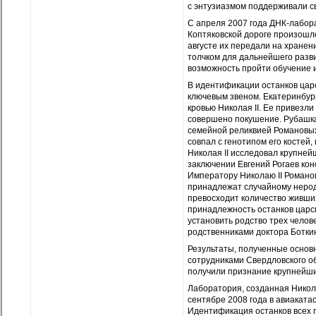
с энтузиазмом поддерживали св
С апреля 2007 года ДНК-лабора
Коптяковской дороге произошло
августе их передали на хранен
толчком для дальнейшего разв
возможность пройти обучение 
В идентификации останков цар
ключевым звеном. Екатеринбург
кровью Николая II. Ее привезли
совершено покушение. Рубашка
семейной реликвией Романовых 
совпал с генотипом его костей
Николая II исследовал крупней
заключении Евгений Рогаев кон
Императору Николаю II Романов
принадлежат случайному нерод
превосходит количество живши
принадлежность останков царск
установить родство трех челов
родственниками доктора Ботки
Результаты, полученные основ
сотрудниками Свердловского о
получили признание крупнейши
Лаборатория, созданная Никол
сентябре 2008 года в авиаката
Идентификация останков всех п