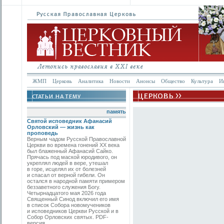
ЖМП
Церковь
Аналитика
Новости
Анонсы
Общество
Культура
И
память
Святой исповедник Афанасий
Орловский — жизнь как
проповедь
Верным чадом Русской Православной
Церкви во времена гонений XX века
был блаженный Афанасий Сайко.
Прячась под маской юродивого, он
укреплял людей в вере, утешал
в горе, исцелял их от болезней
и спасал от верной гибели. Он
остался в народной памяти примером
беззаветного служения Богу.
Четырнадцатого мая 2026 года
Священный Синод включил его имя
в список Собора новомучеников
и исповедников Церкви Русской и в
Собор Орловских святых. PDF-
версия.