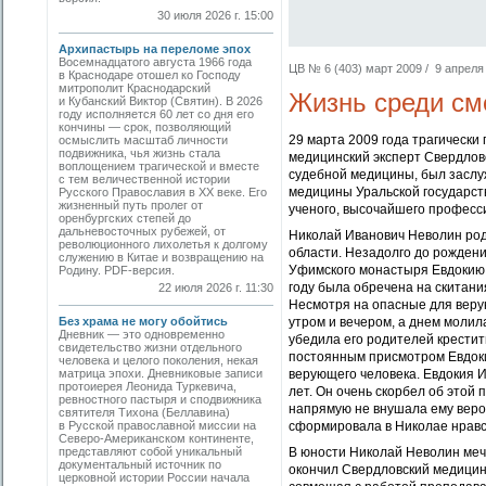
30 июля 2026 г. 15:00
Архипастырь на переломе эпох
Восемнадцатого августа 1966 года
ЦВ № 6 (403) март 2009 / 9 апреля 
в Краснодаре отошел ко Господу
митрополит Краснодарский
Жизнь среди см
и Кубанский Виктор (Святин). В 2026
году исполняется 60 лет со дня его
кончины — срок, позволяющий
29 марта 2009 года трагически
осмыслить масштаб личности
подвижника, чья жизнь стала
медицинский эксперт Свердлов
воплощением трагической и вместе
судебной медицины, был засл
с тем величественной истории
медицины Уральской государст
Русского Православия в XX веке. Его
жизненный путь пролег от
ученого, высочайшего профессио
оренбургских степей до
дальневосточных рубежей, от
Николай Иванович Неволин род
революционного лихолетья к долгому
области. Незадолго до рожден
служению в Китае и возвращению на
Уфимского монастыря Евдокию. 
Родину. PDF-версия.
году была обречена на скитани
22 июля 2026 г. 11:30
Несмотря на опасные для веру
Без храма не могу обойтись
утром и вечером, а днем молил
Дневник — это одновременно
убедила его родителей крестит
свидетельство жизни отдельного
постоянным присмотром Евдоки
человека и целого поколения, некая
матрица эпохи. Дневниковые записи
верующего человека. Евдокия И
протоиерея Леонида Туркевича,
лет. Он очень скорбел об этой 
ревностного пастыря и сподвижника
напрямую не внушала ему веро
святителя Тихона (Беллавина)
в Русской православной миссии на
сформировала в Николае нравс
Северо-Американском континенте,
представляют собой уникальный
В юности Николай Неволин мечта
документальный источник по
окончил Свердловский медицин
церковной истории России начала