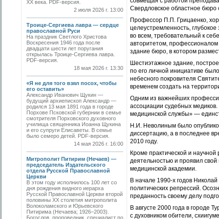
совмещая с работой преподава
ХХ века. PDF-версия.
Свердловское областное бюро с
2 июля 2026 г. 13:00
Профессор П.П. Грицаенко, хор
Троице-Сергиева лавра — сердце
целеустремленность, глубокое
православной Руси
во всем, требовательный к себ
На праздник Светлого Христова
Воскресения 1946 года после
авторитетом, профессионалом 
двадцати шести лет поругания
здание бюро, в котором размес
открылась Троице-Сергиева лавра.
PDF-версия.
Шестиэтажное здание, построе
18 мая 2026 г. 13:30
по его личной инициативе было
небесного покровителя Святите
«Я не для того взял посох, чтобы
временем создать на территор
его оставить»
Александр Иванович Щукин —
Одним из важнейших професси
будущий архиепископ Александр —
ассоциации судебных медиков.
родился 13 мая 1891 года в городе
Порхове Псковской губернии в семье
медицинской службы» — единст
смотрителя Порховского духовного
училища священника Иоанна Щукина
Н.И. Неволиным было опубликов
и его супруги Елисаветы. В семье
диссертацию, а в последнее вр
было семеро детей. PDF-версия.
2010 году.
14 мая 2026 г. 16:00
Кроме практической и научной
Митрополит Питирим (Нечаев) —
деятельностью и проявил свой 
председатель Издательского
медицинской академии.
отдела Русской Православной
Церкви
В начале 1990-х годов Никола
В этом году исполнилось 100 лет со
политических репрессий. Осозн
дня рождения видного иерарха
Русской Православной Церкви второй
преданность своему делу подго
половины XX столетия митрополита
Волоколамского и Юрьевского
В августе 2000 года в городе 
Питирима (Нечаева; 1926–2003).
с духовником обители, схиигу
Богослов, проповедник, специалист по