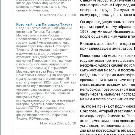
Санкт-Петербурге. В течение с
число духовных чад, многие из
семьи хранились в Бюро под ко
которых причислены ныне к лику
невероятно трудной и мучитель
святых. PDF-версия.
всему продолжал делать свое 
17 октября 2025 г. 13:00
Он играл ведущую роль во все
Крестный путь Патриарха Тихона
организацией, к нему обращал
В год 100-летия блаженной кончины
1997 году Николай Иванович вс
святителя Тихона, Патриарха
Московского и всея России,
после общения с ним ушла в по
Православный Свято-Тихоновский
гуманитарный университет открыл
В связи с известной в те годы
портал «Крестный путь Патриарха
принадлежавшем императору, Н.
Тихона». Этот уникальный проект
в документах и фотографиях
Поиск «костной мозоли» возник
отражает 2698 дней патриаршего
году кругосветное путешествие
служения Первосвятителя, начиная
с момента избрания митрополита
несколько ударов саблей по го
Тихона (Беллавина) Патриархом
быть костная мозоль, а посколь
Московским и всея России на
найденные во время идентифик
Поместном Соборе 5 (18) ноября 1917
года до момента его упокоения 25
врачами, осматривавшими повр
марта (7 апреля) 1925 года. О том, как
очень незначительным: скол ко
возникла идея портала и как он
неглубоком, поверхностном пов
устроен, рассказывает руководитель
проекта Дмитрий Павлов, научный
часть черепа наиболее пострад
сотрудник Научно-
на нем и могла сохраниться ко
исследовательского отдела новейшей
истории Русской Православной
Те, кто не признают подлиннос
Церкви ПСТГУ и председатель
Соколова, который утверждал, 
правления Научно-просветительского
фонда имени святого Патриарха
помощью серной кислоты. Гипо
Тихона. PDF-версия.
экспериментами, проведенными 
14 октября 2025 г. 15:30
установил, что количество сер
два раза превосходить его мас