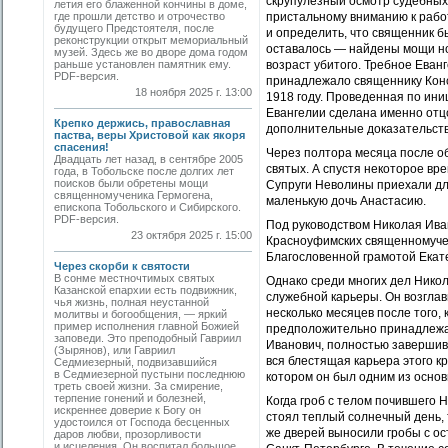
скрупулезный осмотр судебных 
летия его блаженной кончины в доме,
где прошли детство и отрочество
пристальному вниманию к рабо
будущего Предстоятеля, после
и определить, что священник б
реконструкции открыт мемориальный
оставалось — найдены мощи н
музей. Здесь же во дворе дома годом
раньше установлен памятник ему.
возраст убитого. Требное Еванг
PDF-версия.
принадлежало священнику Конс
18 ноября 2025 г. 13:00
1918 году. Проведенная по ини
Евангелии сделана именно отц
Крепко держись, православная
дополнительные доказательств
паства, веры Христовой как якоря
спасения!
Через полтора месяца после о
Двадцать лет назад, в сентябре 2005
святых. А спустя некоторое вр
года, в Тобольске после долгих лет
поисков были обретены мощи
Супруги Неволины приехали для
священномученика Гермогена,
маленькую дочь Анастасию.
епископа Тобольского и Сибирского.
PDF-версия.
Под руководством Николая Ива
23 октября 2025 г. 15:00
Красноуфимских священномучен
Благословенной грамотой Екат
Через скорби к святости
В сонме местночтимых святых
Однако среди многих дел Нико
Казанской епархии есть подвижник,
служебной карьеры. Он возглав
чья жизнь, полная неустанной
несколько месяцев после того,
молитвы и богообщения, — яркий
пример исполнения главной Божией
предположительно принадлежав
заповеди. Это преподобный Гавриил
Иванович, полностью завершив 
(Зырянов), или Гавриил
вся блестящая карьера этого к
Седмиезерный, подвизавшийся
в Седмиезерной пустыни последнюю
котором он был одним из осно
треть своей жизни. За смирение,
терпение гонений и болезней,
Когда гроб с телом почившего 
искреннее доверие к Богу он
стоял теплый солнечный день, т
удостоился от Господа бесценных
же дверей выносили гробы с ос
даров любви, прозорливости
и исцеления. Он воспитал большое