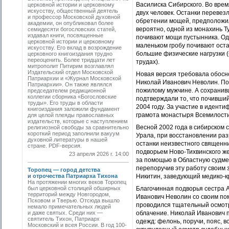
Василиска Сибирского. Во врем
церковной истории и церковному
искусству, общественный деятель
двух человек. Останки перевез
и профессор Московской духовной
обретении мощей, предположил
академии, он опубликовал более
вероятно, одной из монахинь Т
семидесяти богословских статей,
издавал книги, посвященные
почивают мощи пустынника. Од
церковной истории и церковному
маленьком гробу почивают оста
искусству. Его вклад в возрождение
большие физические нагрузки (
церковного книгоиздания трудно
переоценить. Более тридцати лет
трудах).
митрополит Питирим возглавлял
Издательский отдел Московской
Новая версия требовала обосн
Патриархии и «Журнал Московской
Николай Иванович Неволин. По
Патриархии». Он также являлся
пожилому мужчине. А сохранив
председателем редакционной
коллегии сборника «Богословские
подтверждали то, что почивши
труды». Его труды в области
2004 году. За участие в идент
книгоиздания заложили фундамент
грамота монастыря Всемилости
для целой плеяды православных
издательств, которые с наступлением
Весной 2002 года в сибирском
религиозной свободы за сравнительно
короткий период заполнили вакуум
Урала, при восстановлении ра
духовной литературы в нашей
останки неизвестного священни
стране. PDF-версия.
подворьем Ново-Тихвинского ж
23 апреля 2026 г. 14:00
за помощью в Областную судмед
перепоручив эту работу своим 
Торопец — город детства
и отрочества Патриарха Тихона
Никитин, заведующий медико-к
На протяжении многих веков Торопец
был церковной столицей обширных
Благочинная подворья сестра А
территорий между Новгородом,
Иванович Неволин со своим по
Псковом и Тверью. Отсюда вышло
проводился тщательный осмотр
немало примечательных людей
и даже святых. Среди них —
облачение. Николай Иванович 
святитель Тихон, Патриарх
одежд: фелонь, поручи, пояс, в
Московский и всея России. В год 100-