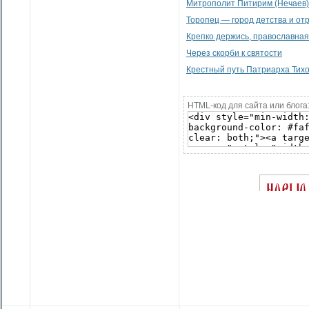
Митрополит Питирим (Нечаев)
Торопец — город детства и от
Крепко держись, православная 
Через скорби к святости
Крестный путь Патриарха Тих
HTML-код для сайта или блога