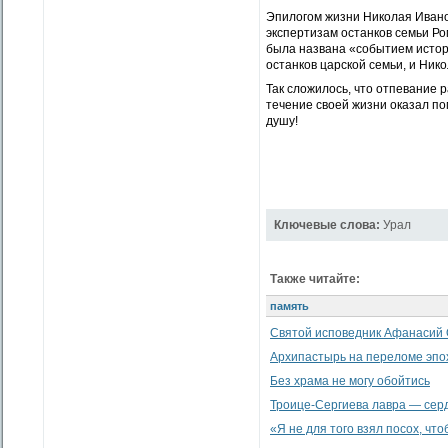
Эпилогом жизни Николая Ивано
экспертизам останков семьи Ро
была названа «событием истор
останков царской семьи, и Ник
Так сложилось, что отпевание 
течение своей жизни оказал по
душу!
Ключевые слова:
Урал
Также читайте:
память
Святой исповедник Афанасий 
Архипастырь на переломе эпо
Без храма не могу обойтись
Троице-Сергиева лавра — сер
«Я не для того взял посох, что