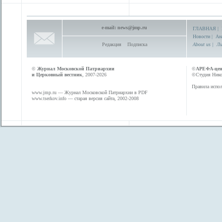
e-mail:
news@jmp.ru
ГЛАВНАЯ
|
Новости
|
Ан
Редакция
Подписка
About us
|
Ли
©
Журнал Московской Патриархии
©
АРЕФА-це
и Церковный вестник
, 2007-2026
©Студия Никол
Правила испол
www.jmp.ru
— Журнал Московской Патриархии в PDF
www.tserkov.info
— старая версия сайта, 2002-2008