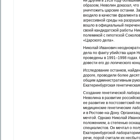
ни другим в 1918 году большеви
образом, Неволин доказал, чт
уничтожить царские останки. З
входило в качестве фрагмента 
агрессивной среды на разруше
вошло в официальный перечень
своей кандидатской работы Ни
полемикой с гипотезой Соколов
«Царского дела».
Николай Иванович неоднократно
дела по факту убийства царя Ни
проведены в 1991–1998 годах. 
довести его до логического конц
Исследование останков, найден
дороге, проводили более десят
общим административным руков
Екатеринбургская генетическа
Создание генетической лабора
Неволина в развитие российско
ее развитие в постсоветский п
медицинские генетические лаб
и в Ростове-на-Дону. Организ
мечтой. Однако Николай Иванов
положением, а степенью осна
специалистов. Он мечтал о пол
Екатеринбургской лаборатории
речи, порой считали их несбыт