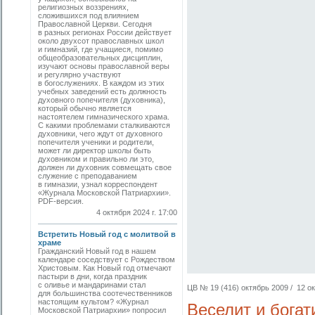
религиозных воззрениях,
сложившихся под влиянием
Православной Церкви. Сегодня
в разных регионах России действует
около двухсот православных школ
и гимназий, где учащиеся, помимо
общеобразовательных дисциплин,
изучают основы православной веры
и регулярно участвуют
в богослужениях. В каждом из этих
учебных заведений есть должность
духовного попечителя (духовника),
который обычно является
настоятелем гимназического храма.
С какими проблемами сталкиваются
духовники, чего ждут от духовного
попечителя ученики и родители,
может ли директор школы быть
духовником и правильно ли это,
должен ли духовник совмещать свое
служение с преподаванием
в гимназии, узнал корреспондент
«Журнала Московской Патриархии».
PDF-версия.
4 октября 2024 г. 17:00
Встретить Новый год с молитвой в
храме
Гражданский Новый год в нашем
календаре соседствует с Рождеством
Христовым. Как Новый год отмечают
пастыри в дни, когда праздник
с оливье и мандаринами стал
ЦВ № 19 (416) октябрь 2009 / 12 ок
для большинства соотечественников
настоящим культом? «Журнал
Веселит и бога
Московской Патриархии» попросил