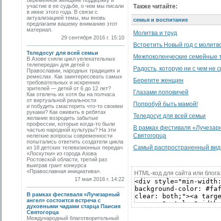
беременной женщине поддержку и
участие в ее судьбе, о чем мы писали
Также читайте:
в июне этого года. В связи с
актуализацией темы, мы вновь
семья и воспитание
предлагаем вашему вниманию этот
материал.
Молитва и труд
29 сентября 2016 г. 15:10
Встретить Новый год с молитв
Теледосуг для всей семьи
Межпоколенческие семейные 
В Азове сняли цикл увлекательных
телепередач для детей о
Радость, которую ни с чем не 
Православии, народных традициях и
ремеслах. Как заинтересовать самых
Берегите женщин
требовательных и искренних
зрителей — детей от 6 до 12 лет?
Глазами поповичей
Как отвлечь их хотя бы на полчаса
от виртуальной реальности
Попробуй быть мамой!
и побудить смастерить что-то своими
руками? Как оживить в ребятах
Теледосуг для всей семьи
желание возродить забытые
профессии, которые когда-то были
В рамках фестиваля «Лучезарн
частью народной культуры? На эти
Святогорца
нелегкие вопросы современности
попытались ответить создатели цикла
Самый распространенный вид 
из 18 детских телевизионных передач
«Лоскутки» из города Азова
Ростовской области, третий раз
выиграв грант конкурса
«Православная инициатива».
HTML-код для сайта или блога
17 мая 2016 г. 14:22
В рамках фестиваля «Лучезарный
ангел» состоится встреча с
духовными чадами старца Паисия
Святогорца
Международный благотворительный