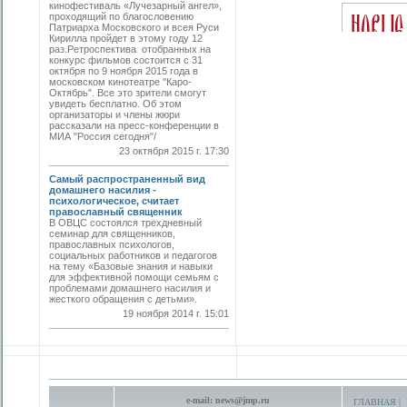
кинофестиваль «Лучезарный ангел»,
проходящий по благословению
Патриарха Московского и всея Руси
Кирилла пройдет в этому году 12
раз.Ретроспектива отобранных на
конкурс фильмов состоится с 31
октября по 9 ноября 2015 года в
московском кинотеатре "Каро-
Октябрь". Все это зрители смогут
увидеть бесплатно. Об этом
организаторы и члены жюри
рассказали на пресс-конференции в
МИА "Россия сегодня"/
23 октября 2015 г. 17:30
Самый распространенный вид
домашнего насилия -
психологическое, считает
православный священник
В ОВЦС состоялся трехдневный
семинар для священников,
православных психологов,
социальных работников и педагогов
на тему «Базовые знания и навыки
для эффективной помощи семьям с
проблемами домашнего насилия и
жесткого обращения с детьми».
19 ноября 2014 г. 15:01
e-mail:
news@jmp.ru
ГЛАВНАЯ
|