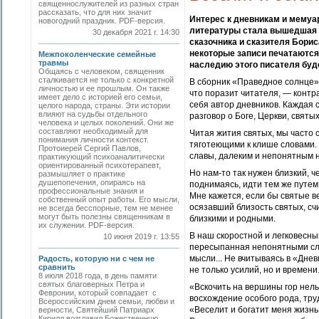
священнослужителей из разных стран
рассказать, что для них значит
Интерес к дневникам и мемуа
новогодний праздник. PDF-версия.
литературы стала вышедшая н
30 декабря 2021 г. 14:30
сказочника и сказителя Борис
некоторые записи печатаются 
Межпоколенческие семейные
травмы
наследию этого писателя буде
Общаясь с человеком, священник
сталкивается не только с конкретной
В сборник «Праведное солнце»
личностью и ее прошлым. Он также
что поразит читателя, — контр
имеет дело с историей его семьи,
себя автор дневников. Каждая 
целого народа, страны. Эти истории
влияют на судьбы отдельного
разговор о Боге, Церкви, святых
человека и целых поколений. Они же
составляют необходимый для
Читая жития святых, мы часто 
понимания личности контекст.
тяготеющими к клише словами. 
Протоиерей Сергий Павлов,
славы, далеким и непонятным 
практикующий психоаналитически
ориентированный психотерапевт,
Но нам-то так нужен близкий, ч
размышляет о практике
душепопечения, опираясь на
поднимаясь, идти тем же путем
профессиональные знания и
Мне кажется, если бы святые ве
собственный опыт работы. Его мысли,
осязавший близость святых, с
не всегда бесспорные, тем не менее
могут быть полезны священникам в
близкими и родными.
их служении. PDF-версия.
В наш скоростной и легковесны
10 июня 2019 г. 13:55
пересыпанная непонятными сл
мысли... Не вчитываясь в «Дне
Радость, которую ни с чем не
сравнить
не только усилий, но и времени
8 июля 2018 года, в день памяти
святых благоверных Петра и
«Вскочить на вершины гор нель
Февронии, который совпадает с
восхождение особого рода, труд
Всероссийским днем семьи, любви и
«Веселит и богатит меня жизнь
верности, Святейший Патриарх
Кирилл возглавил Божественную