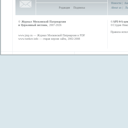
Новости
|
Ан
Редакция
Подписка
About us
|
Ли
©
Журнал Московской Патриархии
©
АРЕФА-це
и Церковный вестник
, 2007-2026
©Студия Никол
Правила испол
www.jmp.ru
— Журнал Московской Патриархии в PDF
www.tserkov.info
— старая версия сайта, 2002-2008