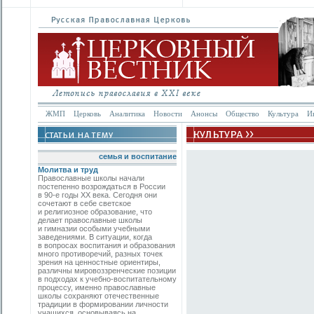
ЖМП
Церковь
Аналитика
Новости
Анонсы
Общество
Культура
И
семья и воспитание
Молитва и труд
Православные школы начали
постепенно возрождаться в России
в 90-е годы ХХ века. Сегодня они
сочетают в себе светское
и религиозное образование, что
делает православные школы
и гимназии особыми учебными
заведениями. В ситуации, когда
в вопросах воспитания и образования
много противоречий, разных точек
зрения на ценностные ориентиры,
различны мировоззренческие позиции
в подходах к учебно-­воспитательному
процессу, именно православные
школы сохраняют отечественные
традиции в формировании личности
учащихся, основываясь на