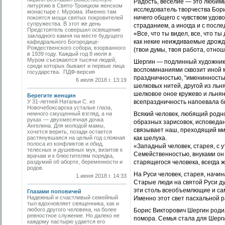
Радость, веселие — это любимы
литургию в Свято-Троицком женском
исследователь творчества Бор
монастыре г. Мурома. Именно там
ничего общего с чувством удово
покоятся мощи святых покровителей
супружества. В этот же день
страданием, а иногда и с пос
Предстоятель совершил освящение
«Все, что ты видел, все, что ты
закладного камня на месте будущего
как некие неиждиваемые дрожди
кафедрального Богородице-
Рождественского собора, взорванного
(твои думы, твоя работа, отно
в 1939 году. Каждый год 8 июля в
Муром съезжаются тысячи людей,
Шергин — подлинный художник с
среди которых бывают и первые лица
воспоминаниями сквозит иной 
государства. ПДФ-версия
праздничностью, “именинностью
6 июля 2018 г. 13:19
шелковых нитей, другой из льня
шелковое оное кружево и льнян
Берегите женщин
У 31-летней Натальи С. из
всепраздничность напоевала 
Новочебоксарска усталые глаза,
немного смущенный взгляд, а на
Всякий человек, любящий родно
руках — двухмесячная дочка
образных зарисовок, исповеда
Ангелина. Для молодой мамы,
связывает наш, преходящий ми
хочется верить, позади остается
растянувшаяся на целый год сложная
как шелуха.
полоса из конфликтов и обид,
«Западный человек, старея, с 
телесных и душевных мук, визитов к
Семейственностью, внуками он 
врачам и к блюстителям порядка,
раздумий об аборте, беременности и
старящегося человека, всегда 
родов.
На Руси человек, старея, начин
1 июня 2018 г. 14:33
Старые люди на святой Руси ду
эти столь всеобъемлющие и са
Глазами поповичей
Надежный и счастливый семейный
Именно этот свет пасхальной р
тыл вдохновляет священника, как и
любого другого человека, на более
Борис Викторович Шергин родил
ревностное служение. Но далеко не
помора. Семья стала для Шерги
каждому пастырю удается его