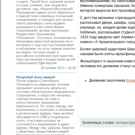
воспоминаниями, но «неотымае
создать. Порой быть хорошим мужем
и отцом сложнее, чем окормлять
Именно поморские сказания, бо
духовных чад. «Журнал Московской
которого выросли все произвед
Патриархии» давно хотел обратиться
к важной теме семейных отношений
С детства мальчика «прельщали
священников, и поводом для начала
расписывал двери, шкафы, сунд
такого разговора стала недавно
вышедшая в свет книга Марии
училище, но, владея кроме худ
Свешниковой, дочери протоиерея
публично, рассказывая студент
Владислава Свешникова,
1924 году увидела свет перва
«Поповичи». Эта книга, основанная на
биографии известной журналистки и
новелл «У Архангельского горо
интервью с еще шестью поповичами
и поповнами, по сути, первая попытка
Более широкой аудитории Шерги
вытащить «из-под спуда» в
сказкам были сняты мультфильм
российское публичное пространство
тему воспитания и возрастания детей
Фольклорист и сказочник извес
священников.ПДФ-версия
человека его дневники станут 
29 ноября 2017 г. 16:45
Попробуй быть мамой!
Дневники сказочника
Бори
После подписи Святейшего
Патриарха на обращении, которое
призывает исключить аборты из
системы обязательного медицинского
страхования, в обществе началась
горячая полемика на тему о
искусственном прерывании
беременности. По этому поводу уже
высказались и политики, и чиновники,
и религиозные лидеры, тема активно
обсуждается в СМИ и социальных
сетях, участники которых не
Ключевые слова:
литератур
стесняются в выражениях в адрес
Церкви. Между тем, Церковь борется
с абортами, предоставляя каждой