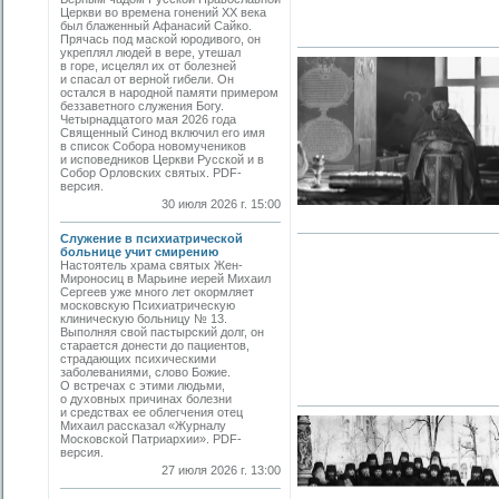
Церкви во времена гонений XX века
был блаженный Афанасий Сайко.
Прячась под маской юродивого, он
укреплял людей в вере, утешал
в горе, исцелял их от болезней
и спасал от верной гибели. Он
остался в народной памяти примером
беззаветного служения Богу.
Четырнадцатого мая 2026 года
Священный Синод включил его имя
в список Собора новомучеников
и исповедников Церкви Русской и в
Собор Орловских святых. PDF-
версия.
30 июля 2026 г. 15:00
Служение в психиатрической
больнице учит смирению
Настоятель храма святых Жен-
Мироносиц в Марьине иерей Михаил
Сергеев уже много лет окормляет
московскую Психиатрическую
клиническую больницу № 13.
Выполняя свой пастырский долг, он
старается донести до пациентов,
страдающих психическими
заболеваниями, слово Божие.
О встречах с этими людьми,
о духовных причинах болезни
и средствах ее облегчения отец
Михаил рассказал «Журналу
Московской Патриархии». PDF-
версия.
27 июля 2026 г. 13:00