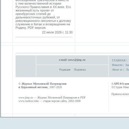
воплощением трагической и вместе
с тем величественной истории
Русского Православия в XX веке. Его
жизненный путь пролег от
оренбургских степей до
дальневосточных рубежей, от
революционного лихолетья к долгому
служению в Китае и возвращению на
Родину. PDF-версия.
22 июля 2026 г. 11:30
e-mail:
news@jmp.ru
ГЛАВНАЯ
|
Новости
|
Ан
Редакция
Подписка
About us
|
Ли
©
Журнал Московской Патриархии
©
АРЕФА-це
и Церковный вестник
, 2007-2026
©Студия Никол
Правила испол
www.jmp.ru
— Журнал Московской Патриархии в PDF
www.tserkov.info
— старая версия сайта, 2002-2008