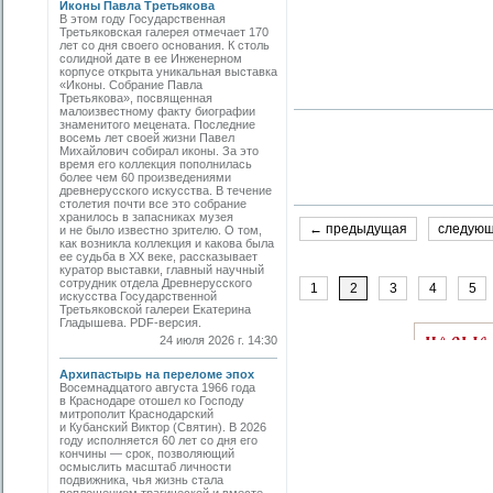
Иконы Павла Третьякова
В этом году Государственная
Третьяковская галерея отмечает 170
лет со дня своего основания. К столь
солидной дате в ее Инженерном
корпусе открыта уникальная выставка
«Иконы. Собрание Павла
Третьякова», посвященная
малоизвестному факту биографии
знаменитого мецената. Последние
восемь лет своей жизни Павел
Михайлович собирал иконы. За это
время его коллекция пополнилась
более чем 60 произведениями
древнерусского искусства. В течение
столетия почти все это собрание
хранилось в запасниках музея
← предыдущая
следую
и не было известно зрителю. О том,
как возникла коллекция и какова была
ее судьба в ХХ веке, рассказывает
куратор выставки, главный научный
сотрудник отдела Древнерусского
1
2
3
4
5
искусства Государственной
Третьяковской галереи Екатерина
Гладышева. PDF-версия.
24 июля 2026 г. 14:30
Архипастырь на переломе эпох
Восемнадцатого августа 1966 года
в Краснодаре отошел ко Господу
митрополит Краснодарский
и Кубанский Виктор (Святин). В 2026
году исполняется 60 лет со дня его
кончины — срок, позволяющий
осмыслить масштаб личности
подвижника, чья жизнь стала