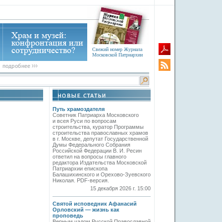
Свежий номер Журнала
Московской Патриархии
Путь храмоздателя
Советник Патриарха Московского
и всея Руси по вопросам
строительства, куратор Программы
строительства православных храмов
в г. Москве, депутат Государственной
Думы Федерального Собрания
Российской Федерации В. И. Ресин
ответил на вопросы главного
редактора Издательства Московской
Патриархии епископа
Балашихинского и Орехово-Зуевского
Николая. PDF-версия.
15 декабря 2026 г. 15:00
Святой исповедник Афанасий
Орловский — жизнь как
проповедь
Верным чадом Русской Православной