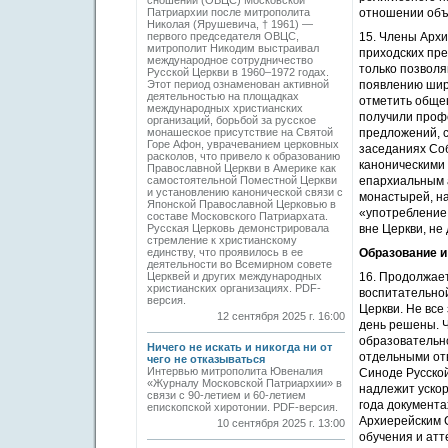
сношений (ОВЦС) Московской
Патриархии после митрополита
отношении объе
Николая (Ярушевича, † 1961) —
первого председателя ОВЦС,
15. Члены Арх
митрополит Никодим выстраивал
приходских пре
международное сотрудничество
только позвол
Русской Церкви в 1960–1972 годах.
Этот период ознаменован активной
появлению широ
деятельностью на площадках
отметить обще
международных христианских
получили проф
организаций, борьбой за русское
монашеское присутствие на Святой
предложений, 
Горе Афон, уврачеванием церковных
заседаниях Со
расколов, что привело к образованию
каноническими
Православной Церкви в Америке как
самостоятельной Поместной Церкви
епархиальным 
и установлению канонической связи с
монастырей, на
Японской Православной Церковью в
«употребление 
составе Московского Патриархата.
Русская Церковь демонстрировала
вне Церкви, не 
стремление к христианскому
единству, что проявилось в ее
Образование и
деятельности во Всемирном совете
Церквей и других международных
16. Продолжает
христианских организациях. PDF-
воспитательной
версия.
Церкви. Не все
12 сентября 2025 г. 16:00
день решены. 
образовательн
Ничего не искать и никогда ни от
отдельными от
чего не отказываться
Интервью митрополита Ювеналия
Синоде Русско
«Журналу Московской Патриархии» в
надлежит уско
связи с 90-летием и 60-летием
года документа
епископской хиротонии. PDF-версия.
Архиерейским 
10 сентября 2025 г. 13:00
обучения и атт