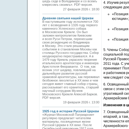
шедъ седе в Володимере и со всемъ
4. Изучив резу
клиресомъ своимъ». PDF-версия.
следующие док
27 февраля 2026 г. 18:00
«Позиция 
Древняя святыня нашей Церкви
юстиции»;
В наступившем году исполняется 700
лет с возведения в 1326 году первого
каменного Успенского собора
«Позиция 
в Московском Кремле. Он был
заложен митрополитом Киевским
и всея Руси Петром, перенесшим
«Позиция 
свою резиденцию из Владимира
в Москву. Это стало решающим
событием в становлении Москвы как
5. Члены Собо
столицы Русского государства. Собор
социальной по
неоднократно перестраивался. А в
Русской Правос
1479 году Кремль украсило творение
итальянского архитектора и инженера
2011 года. С у
Аристотеля Фиораванти. О том, как
принимает Пол
возник этот шедевр, повлиявший на
и работников р
дальнейшее развитие русской
храмовой архитектуры, как переживал
чем следует с
безбожное лихолетье в ХХ веке и чем
сегодня живет главный собор страны,
6. Освященный
рассказывает его хранитель, старший
связи с этим с
научный сотрудник Музеев
утратившей сил
Московского Кремля Алексей Барков.
PDF-версия.
Архиерейским 
19 февраля 2026 г. 13:00
Изменения в ц
1925 год в истории Русской Церкви
7. Освященный
«Журнал Московской Патриархии»
епархий, а там
регулярно предлагает читателям
численности еп
материалы, посвященные жизни
Русской Церкви в ХХ веке. После
Архиерейского 
Октябрьской революции 1917 года