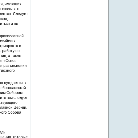
ия, имеющих
т оказывать
ментах. Следует
школ,
иться и по
 православной
оссийских
триархата в
ь работу по
ия, а также
ия «Основ
ля разъяснения
гиозного
но нуждается в
о богословской
ским Собором
митетом следует
ствующего
лавной Церкви.
кого Собора
едь
ушания, которые