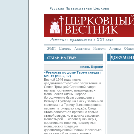
ЖМП
Церковь
Аналитика
Новости
Анонсы
Общес
жизнь Церкви
«Ревность по доме Твоем снедает
Меня» (Ин. 2, 17)
Весной 1946 года, после
двадцатишестилетнего запустения, в
Свято-­Троицкой Сергиевой лавре
начала постепенно возрождаться
монашеская жизнь. Первое
богослужение было совершено в
Великую Субботу, на Пасху зазвонили
колокола, на Троицу была совершена
первая патриаршая служба. Сюда
стала собираться братия не только
старой лавры, но и других закрытых
монастырей — исповедники веры,
пережившие гонения, наследники
монашеских традиций
дореволюционной России. Несколько
рассказов об их удивительных