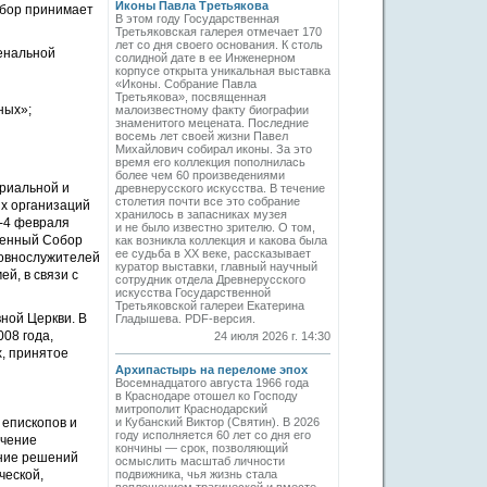
Иконы Павла Третьякова
обор принимает
В этом году Государственная
Третьяковская галерея отмечает 170
лет со дня своего основания. К столь
енальной
солидной дате в ее Инженерном
корпусе открыта уникальная выставка
«Иконы. Собрание Павла
Третьякова», посвященная
ных»;
малоизвестному факту биографии
знаменитого мецената. Последние
восемь лет своей жизни Павел
Михайлович собирал иконы. За это
время его коллекция пополнилась
более чем 60 произведениями
риальной и
древнерусского искусства. В течение
столетия почти все это собрание
х организаций
хранилось в запасниках музея
2-4 февраля
и не было известно зрителю. О том,
ященный Собор
как возникла коллекция и какова была
ее судьба в ХХ веке, рассказывает
ковнослужителей
куратор выставки, главный научный
й, в связи с
сотрудник отдела Древнерусского
искусства Государственной
Третьяковской галереи Екатерина
ной Церкви. В
Гладышева. PDF-версия.
08 года,
24 июля 2026 г. 14:30
х, принятое
Архипастырь на переломе эпох
Восемнадцатого августа 1966 года
в Краснодаре отошел ко Господу
митрополит Краснодарский
 епископов и
и Кубанский Виктор (Святин). В 2026
году исполняется 60 лет со дня его
ичение
кончины — срок, позволяющий
ение решений
осмыслить масштаб личности
ческой,
подвижника, чья жизнь стала