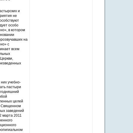
астырских и
приятия не
пособствуют
дует особо
о», в котором
сновании
прозвучавших на
но» с
минает всем
альных
 Церкви,
роизведенных
 них учебно-
вать пастыри
сегодняшний
юбой
вленных целей
и Священном
ных заведений
2 марта 2011
ренного
нционного
вропигиальном