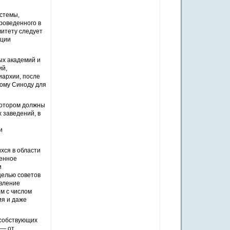
стемы,
роведенного в
митету следует
ации
ых академий и
ий,
иархии, после
ному Синоду для
котором должны
 заведений, в
и
хся в области
венное
и
целью советов
авление
ом с числом
ия и даже
особствующих
 — от