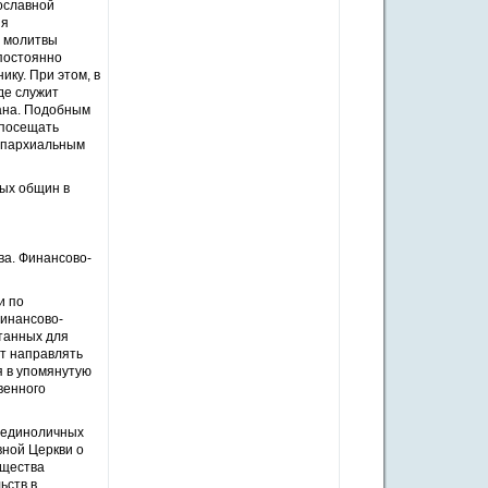
вославной
ия
я молитвы
 постоянно
ку. При этом, в
де служит
вана. Подобным
 посещать
 епархиальным
ных общин в
ва. Финансово-
и по
Финансово-
танных для
ет направлять
я в упомянутую
венного
е единоличных
вной Церкви о
ущества
ьств в