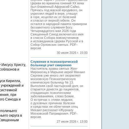
Церкви во времена гонений XX века
был блаженный Афанасий Сайко.
Прячась под маской юродивого, он
укреплял людей в вере, утешал
в горе, исцелял их от болезней
и спасал от верной гибели. Он
остался в народной памяти примером
беззаветного служения Богу.
Четырнадцатого мая 2026 года
Священный Синод включил его имя
в список Собора новомучеников
и исповедников Церкви Русской и в
Собор Орловских святых. PDF-
версия.
30 июля 2026 г. 15:00
Служение в психиатрической
 Иисусу Христу,
больнице учит смирению
Настоятель храма святых Жен-
соблазнов и
Мироносиц в Марьине иерей Михаил
Сергеев уже много лет окормляет
московскую Психиатрическую
уси Кирилла,
клиническую больницу № 13.
 учреждений и
Выполняя свой пастырский долг, он
старается донести до пациентов,
 системной
страдающих психическими
ения, при
заболеваниями, слово Божие.
ого Синода и
О встречах с этими людьми,
о духовных причинах болезни
и средствах ее облегчения отец
Михаил рассказал «Журналу
ополичьего
Московской Патриархии». PDF-
ьего округа в
версия.
е Священным
27 июля 2026 г. 13:00