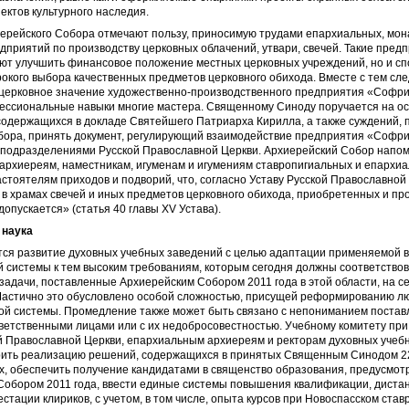
ктов культурного наследия.
иерейского Собора отмечают пользу, приносимую трудами епархиальных, мон
дприятий по производству церковных облачений, утвари, свечей. Такие пред
яют улучшить финансовое положение местных церковных учреждений, но и с
кого выбора качественных предметов церковного обихода. Вместе с тем сле
церковное значение художественно-производственного предприятия «Софрин
ессиональные навыки многие мастера. Священному Синоду поручается на о
содержащихся в докладе Святейшего Патриарха Кирилла, а также суждений, 
бора, принять документ, регулирующий взаимодействие предприятия «Софри
 подразделениями Русской Православной Церкви. Архиерейский Собор напо
архиереям, наместникам, игуменам и игумениям ставропигиальных и епархи
стоятелям приходов и подворий, что, согласно Уставу Русской Православной
в храмах свечей и иных предметов церковного обихода, приобретенных и п
допускается» (статья 40 главы XV Устава).
 наука
ся развитие духовных учебных заведений с целью адаптации применяемой в
 системы к тем высоким требованиям, которым сегодня должны соответство
 задачи, поставленные Архиерейским Собором 2011 года в этой области, на 
Частично это обусловлено особой сложностью, присущей реформированию л
ой системы. Промедление также может быть связано с непониманием поста
ветственными лицами или с их недобросовестностью. Учебному комитету пр
й Православной Церкви, епархиальным архиереям и ректорам духовных учеб
рить реализацию решений, содержащихся в принятых Священным Синодом 2
х, обеспечить получение кандидатами в священство образования, предусмот
Собором 2011 года, ввести единые системы повышения квалификации, диста
естации клириков, с учетом, в том числе, опыта курсов при Новоспасском ста