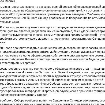
ода Москвы.
ным фактором, влияющим на развитие единой церковной образовательной си
ительное различие образовательного потенциала семинарий. На основании п
ачале 2013 года инспектирования духовных учебных заведений Учебному ко
а рассмотрение Священного Синода реалистичные предложения по оптимиз
духовных школ.
 России сохраняет актуальность вопрос о распределении выпускников духовн
етом нужд как епархий, направлявших их на обучение, так и удаленных епарх
ехватку в духовенстве. В связи с этим Управлению делами Московской Патр
зработки соответствующего документа, поручается представить его Священ
ния.
кий Собор одобряет создание Общецерковного диссертационного совета, на 
торские диссертации докторантами действующих в России духовных учебных
огда последние не могут сформировать собственные диссертационные советы,
ые на требования Высшей аттестационной комиссии Российской Федерации 
 аттестационных органов.
довлетворение развитие теологического образования в ряде стран, находящи
тветственности Московского Патриархата. Важной задачей остается сущест
имодействия общецерковных и местных церковных структур с теологическим
и светских высших учебных заведений. Видится полезным создание с этой 
кому образованию в епархиях. Члены Собора также считают важным предост
 для обучения студентов теологии в светских вузах в количестве, соотносим
других факультетах и кафедрах. В противном случае может произойти стагнац
ологических факультетов и кафедр.
иерейского Собора одобряют принятие Священным Синодом документов, сп
еятельности воскресных школ и при этом учитывающих различия в их видах