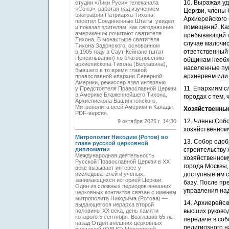
10. Выражая уд
студии «Лики Руси» телеканала
«Союз», работая над изучением
Церкви, члены
биографии Патриарха Тихона,
Архиерейского 
посетил Соединенные Штаты, увидел
помещений. Каж
и показал зрителям, как сегодняшние
американцы почитают святителя
пребывающий пр
Тихона. В монастыре святителя
случае малочис
Тихона Задонского, основанном
ответственный 
в 1905 году в Саут-Кейнане (штат
Пенсильвания) по благословению
общинам необх
архиепископа Тихона (Беллавина),
населенные пун
бывшего в то время главой
архиереем или
православной епархии Северной
Америки, режиссер взял интервью
11. Епархиям с
у Предстоятеля Православной Церкви
в Америке Блаженнейшего Тихона,
городах с тем,
Архиепископа Вашингтонского,
Митрополита всей Америки и Канады.
Хозяйственны
PDF-версия.
12. Члены Соб
9 октября 2025 г. 14:30
хозяйственном
Митрополит Никодим (Ротов) во
13. Собор одо
главе русской церковной
дипломатии
строительству 
Международная деятельность
хозяйственном
Русской Православной Церкви в ХХ
города Москвы,
веке вызывает интерес у
исследователей и ученых,
доступные им 
занимающихся историей Церкви.
базу. После п
Один из сложных периодов внешних
управления над
церковных контактов связан с именем
митрополита Никодима (Ротова) —
14. Архиерейс
выдающегося иерарха второй
половины ХХ века, день памяти
высших руковод
которого 5 сентября. Возглавив 65 лет
передаче в соб
назад Отдел внешних церковных
религиозного н