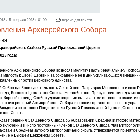
3 / 5 февраля 2013 г. 01:00
версия для печати
вления Архиерейского Собора
НИЯ
рхиерейского Собора Русской Православной Церкви
013 года)
енного Архиерейского Собора возносят молитву Пастыреначальнику Господу
за милость к Своей Церкви и за сохранение ее в дни усиливающихся внешних 
равленных против церковного единства.
й Собор одобряет деятельность Святейшего Патриарха Московского и всея Р
нода, Высшего Церковного Совета, Межсоборного Присутствия, синодальных
жсоборный период. Особое удовлетворение вызывает качественное развитие
олнению решений Архиерейского Собора и высших органов церковного управл
блюдении со стороны Предстоятеля Русской Православной Церкви, Священн
вного Совета.
рждает решения Священного Синода об образовании Среднеазиатского митр
е о включении в число постоянных членов Священного Синода глав Митрополич
захстан и Среднеазиатского Митрополичьего округа. Утверждается принято
ение о Высшем Церковном Совете.