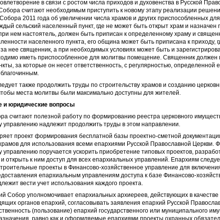
овлетворение в связи с ростом числа приходов и духовенства в Русской Пра
 Собора считают необходимым приступить к новому этапу реализации решен
Собора 2011 года об увеличении числа храмов и других приспособленных дл
дый сельский населенный пункт, где не может быть открыт храм и назначен
и нем настоятель, должен быть приписан к определенному храму и священни
ленности населенного пункта, его община может быть приписана к приходу, г
за нее священник, а при необходимых условиях может быть и зарегистриро
одимо иметь приспособленное для молитвы помещение. Священник должен
кты, за которые он несет ответственность, с регулярностью, определенной
 благочинным.
ледует также продолжить труды по строительству храмов и созданию церков
 чтобы места молитвы были максимально доступны для жителей.
е и юридические вопросы
ора считают полезной работу по формированию реестра церковного имущест
у управлению надлежит продолжить труды в этом направлении.
бряет проект формирования бесплатной базы проектно-сметной документаци
храмов для использования всеми епархиями Русской Православной Церкви. 
у управлению поручается ускорить приобретение типовых проектов, разрабо
 и открыть к ним доступ для всех епархиальных управлений. Епархиям следу
строительные проекты в Финансово-хозяйственное управление для включени
редоставления епархиальным управлениям доступа к базе Финансово-хозяйст
лежит вести учет использования каждого проекта.
кий Собор уполномочивает епархиальных архиереев, действующих в качеств
ящих органов епархий, согласовывать заявления епархий Русской Правосла
ственность (пользование) епархий государственного или муниципального им
азначения, равно как и оформляемые епархиями проекты охранных обязател