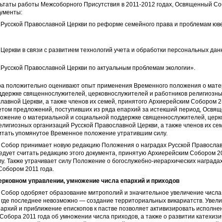
льтаты работы Межсоборного Присутствия в 2011-2012 годах, Освященный С
ументы:
Русской Православной Церкви по реформе семейного права и проблемам юв
Церкви в связи с развитием технологий учета и обработки персональных дан
Русской Православной Церкви по актуальным проблемам экологии».
ра положительно оценивают опыт применения Временного положения о мате
ддержке священнослужителей, церковнослужителей и работников религиозны
лавной Церкви, а также членов их семей, принятого Архиерейским Собором 
четом предложений, поступивших из ряда епархий за истекший период, Осв
ожение о материальной и социальной поддержке священнослужителей, цер
елигиозных организаций Русской Православной Церкви, а также членов их семе
читать упомянутое Временное положение утратившим силу.
 Собор принимает новую редакцию Положения о наградах Русской Православ
ледует считать редакцию этого документа, принятую Архиерейским Собором 20
у. Также утрачивает силу Положение о богослужебно-иерархических награда
Собором 2011 года.
ерковном управлении, умножение числа епархий и приходов
 Собор одобряет образование митрополий и значительное увеличение числа
, где последнее невозможно — создание территориальных викариатств. Увел
архий и приближение епископов к пастве позволяет активизировать исполн
Собора 2011 года об умножении числа приходов, а также о развитии катехизи