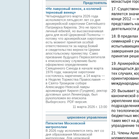
монастыре гор
Предстоятель
«Не лавровый венок, а колючий
17. Существен
терновый венец»
является знач
Четырнадцатого марта 2026 года
конце 2012 — н
исполняется пятьдесят лет со дня
архиерейской хиротонии Святейшего
представить н
Патриарха Кирилла. Это не просто
деятельности 
личный юбилей, но высокозначимая
дата для всей Церковной Полноты —
18. В пределах
потому что архиерейская хиротония
семинарий с уч
есть момент принятия особой
ответственности за народ Божий
испытывающих н
и свидетельство верности Церкви
завершения ра
апостольскому преемству. Само
принятия реше
призвание будущего Первосвятителя
к епископскому служению было
19. Архиерейс
оформлено определением
Священного Синода в начале марта
защищаться док
1976 года; накануне хиротонии
тех случаях, к
состоялось наречение, а 14 марта —
ориентированн
в Неделю Торжества Православия —
в Свято-Троицком соборе
международных
Александро-Невской лавры
архимандрит Кирилл (Гундяев), ректор
20. Вызывает у
духовных школ Ленинграда, был
канонической о
рукоположен во епископа
укрепление вза
Выборгского. PDF-версия.
подразделениям
11 марта 2026 г. 13:00
по теологичес
бюджетных мест
церковное управление
таких мест на 
Пятилетие Московской
упразднение те
митрополии
В 2026 году исполняется пять лет со
21. Члены Арх
дня образования Московской
нормированию д
митрополии. Для церковной