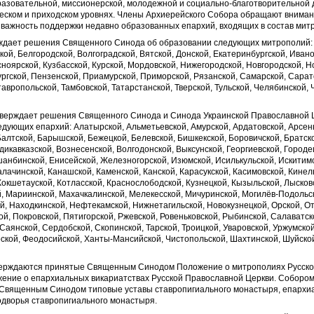
разовательной, миссионерской, молодежной и социально-благотворительной
еском и приходском уровнях. Члены Архиерейского Собора обращают вниман
важность поддержки недавно образованных епархий, входящих в состав мит
рждает решения Священного Синода об образовании следующих митрополий: 
ой, Белгородской, Волгоградской, Вятской, Донской, Екатеринбургской, Ивано
сноярской, Кузбасской, Курской, Мордовской, Нижегородской, Новгородской, Н
ргской, Пензенской, Приамурской, Приморской, Рязанской, Самарской, Сарат
авропольской, Тамбовской, Татарстанской, Тверской, Тульской, Челябинской, 
тверждает решения Священного Синода и Синода Украинской Православной 
дующих епархий: Алатырской, Альметьевской, Амурской, Ардатовской, Арсен
алтской, Барышской, Бежецкой, Белевской, Бишкекской, Боровичской, Братско
дикавказской, Вознесенской, Волгодонской, Выксунской, Георгиевской, Городе
шанбинской, Енисейской, Железногорской, Изюмской, Исилькульской, Искитимс
алачинской, Канашской, Каменской, Канской, Карасукской, Касимовской, Кинел
окшетауской, Котласской, Краснослободской, Кузнецкой, Кызыльской, Лысков
, Мариинской, Махачкалинской, Мелекесской, Мичуринской, Могилёв-Подольск
, Находкинской, Нефтекамской, Нижнетагильской, Новокузнецкой, Орской, О
й, Покровской, Пятигорской, Ржевской, Ровеньковской, Рыбинской, Салаватск
Саянской, Сердобской, Скопинской, Тарской, Троицкой, Уваровской, Уржумско
ской, Феодосийской, Ханты-Мансийской, Чистопольской, Шахтинской, Шуйской
верждаются принятые Священным Синодом Положение о митрополиях Русск
жение о епархиальных викариатствах Русской Православной Церкви. Соборо
Священным Синодом типовые уставы ставропигиального монастыря, епархи
одворья ставропигиального монастыря.