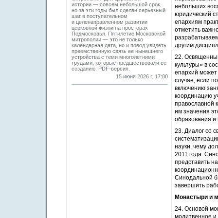
истории — совсем небольшой срок,
небольших вос
но за эти годы был сделан серьезный
юридический ст
шаг в поступательном
епархиям практ
и целенаправленном развитии
церковной жизни на просторах
отметить важно
Подмосковья. Пятилетие Московской
разрабатываем
митрополии — это не только
другим дисцип
календарная дата, но и повод увидеть
преемственную связь ее нынешнего
22. Освященны
устройства с теми многолетними
трудами, которые предшествовали ее
культуры» в со
созданию. PDF-версия.
епархий может 
15 июня 2026 г. 17:00
случае, если п
включению заня
координацию уч
православной 
им значения эт
образования и 
23. Диалог со 
систематизации
науки, чему до
2011 года. Син
представить н
координационн
Синодальной б
завершить рабо
Монастыри и 
24. Основой мо
молитвенное и