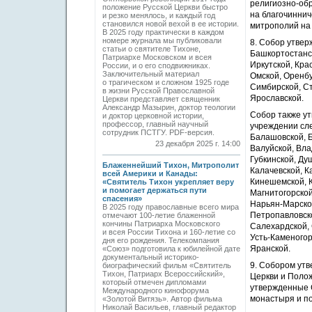
религиозно-об
положение Русской Церкви быстро
на благочиннич
и резко менялось, и каждый год
становился новой вехой в ее истории.
митрополий на 
В 2025 году практически в каждом
номере журнала мы публиковали
8. Собор утве
статьи о святителе Тихоне,
Башкортостанск
Патриархе Московском и всея
Иркутской, Кра
России, и о его сподвижниках.
Заключительный материал
Омской, Оренбу
о трагическом и сложном 1925 годе
Симбирской, Ст
в жизни Русской Православной
Ярославской.
Церкви представляет священник
Александр Мазырин, доктор теологии
Собор также у
и доктор церковной истории,
профессор, главный научный
учреждении сле
сотрудник ПСТГУ. PDF-версия.
Балашовской, Б
23 декабря 2025 г. 14:00
Валуйской, Вла
Губкинской, Ду
Блаженнейший Тихон, Митрополит
Калачевской, К
всей Америки и Канады:
Кинешемской, К
«Святитель Тихон укрепляет веру
и помогает держаться пути
Магнитогорской
спасения»
Нарьян-Марской
В 2025 году православные всего мира
Петропавловско
отмечают 100-летие блаженной
кончины Патриарха Московского
Салехардской, 
и всея России Тихона и 160-летие со
Усть-Каменогор
дня его рождения. Телекомпания
Яранской.
«Союз» подготовила к юбилейной дате
документальный историко-
9. Собором ут
биографический фильм «Святитель
Тихон, Патриарх Всероссийский»,
Церкви и Поло
который отмечен дипломами
утвержденные 
Международного кинофорума
монастыря и п
«Золотой Витязь». Автор фильма
Николай Васильев, главный редактор