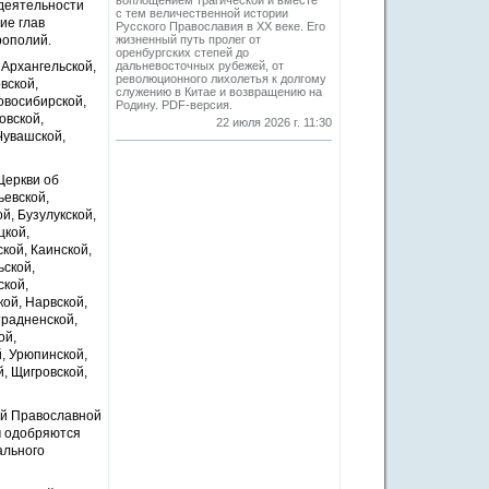
воплощением трагической и вместе
 деятельности
с тем величественной истории
ие глав
Русского Православия в XX веке. Его
рополий.
жизненный путь пролег от
оренбургских степей до
Архангельской,
дальневосточных рубежей, от
революционного лихолетья к долгому
вской,
служению в Китае и возвращению на
овосибирской,
Родину. PDF-версия.
овской,
22 июля 2026 г. 11:30
Чувашской,
Церкви об
ьевской,
й, Бузулукской,
цкой,
кой, Каинской,
ьской,
ской,
ой, Нарвской,
традненской,
ой,
й, Урюпинской,
, Щигровской,
ой Православной
м одобряются
ального