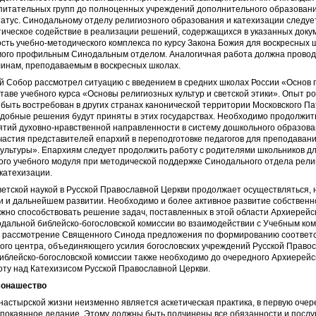
питательных групп до полноценных учреждений дополнительного образован
атус. Синодальному отделу религиозного образования и катехизации следуе
ическое содействие в реализации решений, содержащихся в указанных доку
сть учебно-методического комплекса по курсу Закона Божия для воскресных 
ого профильным Синодальным отделом. Аналогичная работа должна провод
линам, преподаваемым в воскресных школах.
й Собор рассмотрел ситуацию с введением в средних школах России «Основ
ставе учебного курса «Основы религиозных культур и светской этики». Опыт р
быть востребован в других странах канонической территории Московского Па
одобные решения будут приняты в этих государствах. Необходимо продолжит
тий духовно-нравственной направленности в систему дошкольного образован
астия представителей епархий в переподготовке педагогов для преподаван
культуры». Епархиям следует продолжить работу с родителями школьников д
ого учебного модуля при методической поддержке Синодального отдела рели
катехизации.
светской наукой в Русской Православной Церкви продолжает осуществляться, 
 и дальнейшем развитии. Необходимо и более активное развитие собственн
лжно способствовать решение задач, поставленных в этой области Архиерей
одальной библейско-богословской комиссии во взаимодействии с Учебным ко
а рассмотрение Священного Синода предложения по формированию соответ
ого центра, объединяющего усилия богословских учреждений Русской Правос
иблейско-богословской комиссии также необходимо до очередного Архиерейс
ту над Катехизисом Русской Православной Церкви.
монашество
настырской жизни неизменно является аскетическая практика, в первую очер
 покаянное делание. Этому должны быть подчинены все обязанности и посл