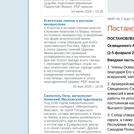
судьбах подготовил иеромонах
Пафнутий (Фокин). PDF-версия.
14 июля 2026 г. 13:00
ЖМП № 3 март 201
Египетские святые в русском
месяцеслове
Постано
С Египтом в истории связано многое:
служение евангелиста Марка, начало
пустынного монашества, становление
ПОСТАНОВЛЕ
тех форм аскетической жизни,
которые стали образцом для всего
Освященного А
христианского Востока. Здесь же
в эпоху ранних гонений Церковь
(2-5 февраля 2
явила множество примеров
исповедничества и мученичества.
Вводная часть
Для нас Египет прежде всего связан
с именами преподобных отцов, но
1. Члены Освящ
круг египетских святых гораздо шире:
в него входят святители,
благодаря Его 
священномученики, мученики
искушений, нап
и мученицы, просиявшие в эпоху
неразделенной Церкви. PDF-версия.
2. Архиерейски
20 мая 2026 г. 16:00
Священного Си
комиссий в ме
Святитель Петр, митрополит
работы по исп
Киевский, Московский чудотворец
Под 1299 годом Лаврентьевская
постоянном на
летопись сообщает: «Митрополитъ
Высшего Церко
Максимъ, не терпя Татарьского
насилья, оставя митрополью и збижа
3. Собор утве
ис Киева, и весь Киевъ розбежалъся,
округа, а такж
а митрополитъ иде ко Бряньску
и оттоле иде в Суждальскую землю
Республике Ка
и со всем своимъ житьем». Другой
Синодом Полож
летописец уточняет: «А митрополитъ