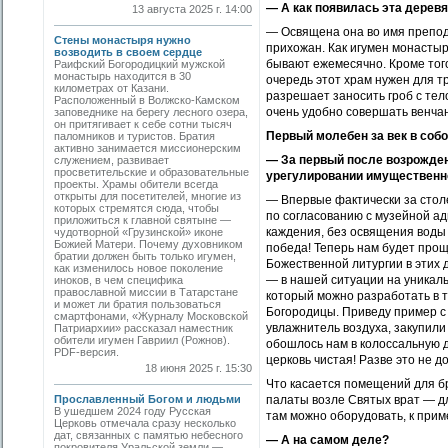
— А как появилась эта дерев
13 августа 2025 г. 14:00
— Освящена она во имя преподо
Стены монастыря нужно
прихожан. Как игумен монастыр
возводить в своем сердце
бывают ежемесячно. Кроме того
Раифский Богородицкий мужской
монастырь находится в 30
очередь этот храм нужен для т
километрах от Казани.
разрешает заносить гроб с тел
Расположенный в Волжско-Камском
очень удобно совершать венчан
заповеднике на берегу лесного озера,
он притягивает к себе сотни тысяч
Первый молебен за век в соб
паломников и туристов. Братия
активно занимается миссионерским
— За первый после возрожден
служением, развивает
просветительские и образовательные
урегулировании имущественн
проекты. Храмы обители всегда
открыты для посетителей, многие из
— Впервые фактически за стол
которых стремятся сюда, чтобы
по согласованию с музейной ад
приложиться к главной святыне —
каждения, без освящения воды и
чудотворной «Грузинской» иконе
Божией Матери. Почему духовником
победа! Теперь нам будет про
братии должен быть только игумен,
Божественной литургии в этих 
как изменилось новое поколение
— в нашей ситуации на уникал
иноков, в чем специфика
православной миссии в Татарстане
который можно разработать в т
и может ли братия пользоваться
Богородицы. Приведу пример с
смартфонами, «Журналу Московской
увлажнитель воздуха, закупили
Патриархии» рассказал наместник
обители игумен Гавриил (Рожнов).
обошлось нам в колоссальную 
PDF-версия.
церковь чистая! Разве это не д
18 июня 2025 г. 15:30
Что касается помещений для бр
Прославленный Богом и людьми
палаты возле Святых врат — для
В ушедшем 2024 году Русская
там можно оборудовать, к приме
Церковь отмечала сразу несколько
дат, связанных с памятью небесного
— А на самом деле?
покровителя Уральской земли —