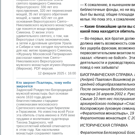
святого праведного ­Симеона
— К сожалению, в нынешнем ви
Верхотурского: 330 лет его
библиотечные фонды, но ни вод
прославления, 320 лет перенесения
мощей, 35 лет второго обретения
был бы выход: общие площади п
мощей, а также 420 лет со дня
кельи. Но пока это, к сожалени
основания Верхотурского Свято-­
Николаевского мужского монастыря,
— Какие ближайшие цели вы ст
где покоятся мощи праведного
какой пока находится обитель
Симеона. О жизни этого
удивительного святого, о том, как
— Во-первых, вся братия должн
Верхотурье стало экономическим,
а затем и духовным центром Урала
должна иметь возможность сов
и Сибири и чем сегодня поучительно
без ущерба фрескам, возможно,
для нас житие праведного Симеона,
первосвятительским визитом п
«Журналу Московской Патриархии»
рассказал наместник Свято-­
сказал: «Ничего не бойся!». Э
Николаевского Верхотурского
деятельности и руководствуюсь
мужского монастыря игумен Иероним
повод о них забывать!
(Миронов). PDF-версия.
12 февраля 2025 г. 16:00
БИОГРАФИЧЕСКАЯ СПРАВКА.
(Андрей Павлович Вишняков) ро
Кто закроет Псалтирь, тому небо
средней общеобразовательной
закроется
После окончания Вологодского
Задонский Рождество-Богородицкий
мужской монастырь был основан
постриг 16 апреля 2002 г. Рук
около 1610 года двумя
Свыше 10 лет нес послушание
благочестивыми старцами-
архиерейского подворья «Спас
схимонахами московского
Сретенского монастыря Кириллом
Костромскую духовную семинар
и Герасимом. Но известна всей Руси
«Ферапонтов монастырь», 19 о
эта обитель стала именно в XVIII веке
Ферапонтова монастыря. С 20
трудами и молитвами чудотворца
Тихона Задонского, чей
ИСТОРИЧЕСКАЯ СПРАВКА
трехсотлетний юбилей отмечается
в этом году. Как насельники
Ферапонтов Белозерский Богор
монастыря сохраняют память