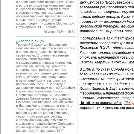
о своем небесном покровителе, какое
меж двух озер (Бородаевское и
место в их духовной жизни занимает
возглавлял ученик святого пер
Иисусова молитва, почему в этом
возведена посвященная ему ка
монастыре удалось возродить
дореволюционную преемственность
вышли видные иерархи Русско
монашеской традиции, узнал
процессах, — архиепископ Рос
корреспондент «Журнала Московской
Вологодский Филофей, еписко
Патриархии». PDF-версия.
митрополит Спиридон-Савва. 
26 июня 2024 г. 15:30
Формирование архитектурного
Дивеево в лицах
мастерами соборного храма в
Троицкий Серафимо-Дивеевский
Белозерья. В XVI в. здесь во
женский монастырь открывает гостям
и паломникам внешнюю сторону
Казенная палата, служебные п
своей жизни. Это величественные
отрядами начинается новый п
соборы, богослужения
церковь, Мартиниановский хра
с вдохновенным пением насельниц,
дивеевские музеи, где хранятся
В 1798 г. по указу Синода мон
монастырские реликвии, святые
источники. Внутренняя, духовная
возобновлен как женский. В д
жизнь, исполненная послушаний
связанных с монастырем предс
и неустанной молитвы, скрыта от
новомученики и исповедники, в
посторонних глаз. Ее заповедал
дивеевским сестрам святой Серафим
Иоанн Иванов. В 1924 г. совет
Саровский по указанию Самой
территории начинается форм
Пречистой Богородицы, назвавшей
Кирилло-Белозерского истори
Дивеево Своим четвертым уделом.
Об особенностях монашеской жизни
Читайте на нашем сайте
:
"Лазу
в Дивеевском монастыре, о том, что
мероприятиях уникальной росп
такое закрытые Литургии и в чем
первая игумения Мария (Ушакова)
служит примером для сестер,
о необычных случаях помощи по
молитвам к преподобному Серафиму
узнал корреспондент «Журнала
Московской Патриархии». PDF-