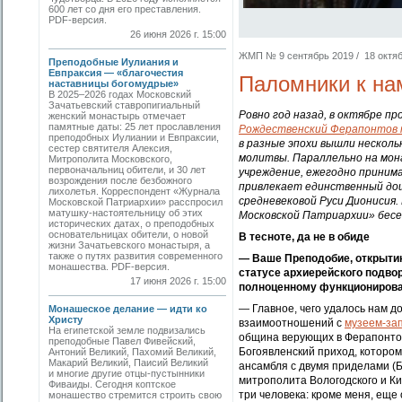
600 лет со дня его преставления.
PDF-версия.
26 июня 2026 г. 15:00
ЖМП № 9 сентябрь 2019 / 18 октябр
Преподобные Иулиания и
Евпраксия — «благочестия
Паломники к на
наставницы богомудрые»
В 2025–2026 годах Московский
Зачатьевский ставропигиальный
Ровно год назад, в октябре пр
женский монастырь отмечает
памятные даты: 25 лет прославления
Рождественский Ферапонтов
преподобных Иулиании и Евпраксии,
в разные эпохи вышли несколь
сестер святителя Алексия,
молитвы. Параллельно на мо
Митрополита Московского,
первоначальниц обители, и 30 лет
учреждение, ежегодно принима
возрождения после безбожного
привлекает единственный до
лихолетья. Корреспондент «Журнала
средневековой Руси Дионисия
Московской Патриархии» расспросил
матушку-настоятельницу об этих
Московской Патриархии» бесе
исторических датах, о преподобных
основательницах обители, о новой
В тесноте, да не в обиде
жизни Зачатьевского монастыря, а
также о путях развития современного
— Ваше Преподобие, открыти
монашества. PDF-версия.
статусе архиерейского подвор
17 июня 2026 г. 15:00
полноценному функционирова
— Главное, чего удалось нам 
Монашеское делание — идти ко
Христу
взаимоотношений с
музеем-за
На египетской земле подвизались
община верующих в Ферапонтове
преподобные Павел Фивейский,
Богоявленский приход, котором
Антоний Великий, Пахомий Великий,
Макарий Великий, Паисий Великий
ансамбля с двумя приделами (Б
и многие другие отцы-пустынники
митрополита Вологодского и Ки
Фиваиды. Сегодня коптское
три человека: кроме меня, ещ
монашество стремится строить свою