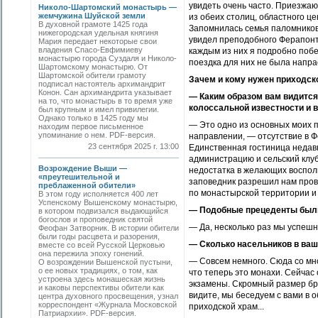
увидеть очень часто. Приезжают
Николо-Шартомский монастырь —
жемчужина Шуйской земли
из обеих столиц, областного 
В духовной грамоте 1425 года
Запомнилась семья паломников 
нижегородская удельная княгиня
увидел преподобного Ферапонта
Мария передает некоторые свои
владения Спасо-Евфимиеву
каждым из них я подробно побе
монастырю города Суздаля и Николо-
поездка для них не была напра
Шартомскому монастырю. От
Шартомской обители грамоту
Зачем и кому нужен приходск
подписал настоятель архимандрит
Конон. Сан архимандрита указывает
— Каким образом вам видится
на то, что монастырь в то время уже
колоссальной известности и 
был крупным и имел привилегии.
Однако только в 1425 году мы
— Это одно из основных моих п
находим первое письменное
упоминание о нем. PDF-версия.
направлении, — отсутствие в Ф
23 сентября 2025 г. 13:00
Единственная гостиница недав
администрацию и сельский клуб
Возрождение Выши —
недостатка в желающих воспольз
«преутешительной и
заповедник разрешил нам пров
преблаженной обители»
по монастырской территории и 
В этом году исполняется 400 лет
Успенскому Вышенскому монастырю,
— Подобные прецеденты был
в котором подвизался выдающийся
богослов и проповедник святой
— Да, несколько раз мы успешн
Феофан Затворник. В истории обители
были годы расцвета и разорения,
— Сколько насельников в ва
вместе со всей Русской Церковью
она пережила эпоху гонений.
— Совсем немного. Сюда со мно
О возрождении Вышенской пустыни,
о ее новых традициях, о том, как
что теперь это монахи. Сейчас
устроена здесь монашеская жизнь
экзамены. Скромный размер бра
и каковы перспективы обители как
видите, мы беседуем с вами в о
центра духовного просвещения, узнал
корреспондент «Журнала Московской
приходской храм...
Патриархии». PDF-версия.