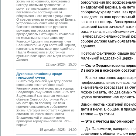
жизнь на основаниях, положенных
богослужения (по воскресенья
некогда святыми древности: на
в надвратной церкви, а на ле
молитве, послушании, покаянии,
соборному храму с юга. Как пр
постепенном восхождении от
общежительного строя к уединению.
выпадает на наш престольный п
О современности монастырей Египта,
зависит от погоды. Возведенн
устроении монашеского делания,
системой (электрической, как 
близости египетского и русского
монашества рассказывает
рассчитана, и с приближением 
председатель Патриаршей комиссии
Температурно-влажностный реж
по монастырям и монашеству
соборе должно быть обязател
Коптской Церкви, постоянный член
Священного Синода Коптской Церкви,
зданиях.
настоятель монастыря преподобного
Павла Фивейского в Восточной
Поэтому фактически свыше полу
пустыне близ Красного моря епископ
маленькой надвратной церкви. 
Даниил.
22 мая 2026 г. 15:30
— Село Ферапонтово на первы
Из кого он в основном состоит
Духовная лечебница среди
городской суеты
— В селе постоянно зарегистри
В 2025 году юбилейную дату своего
профессиональные гончары, ча
основания отметил Успенский
значительно возрастает за сче
Княгинин женский монастырь города
Владимира, ему исполнилось 825 лет.
можно сказать, что два самых 
Задуманный как главная женская
кружку позволяют нам прожить 
обитель Северо-Восточной Руси,
монастырь за прошедшие века
Зимой местных жителей преклон
прожил насыщенную событиями
дети и внуки. В общем, в празд
жизнь. Сегодня он остается одним из
оплотов женского монашества
теплое — до сотни.
Владимирской епархии и ярким
примером городской обители. PDF-
— Это с учетом паломников?
версия.
— Да. Паломники, наверное, не
15 декабря 2025 г. 14:00
сравнении с общим числом веру