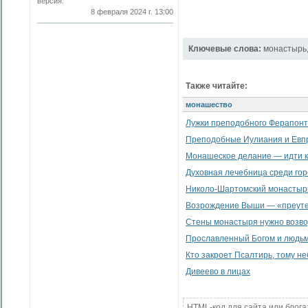
версия.
8 февраля 2024 г. 13:00
Ключевые слова:
монастырь
Также читайте:
монашество
Лужки преподобного Ферапон
Преподобные Иулиания и Евпр
Монашеское делание — идти к
Духовная лечебница среди гор
Николо-Шартомский монастыр
Возрождение Выши — «преуте
Стены монастыря нужно возво
Прославленный Богом и людь
Кто закроет Псалтирь, тому не
Дивеево в лицах
HTML-код для сайта или блога