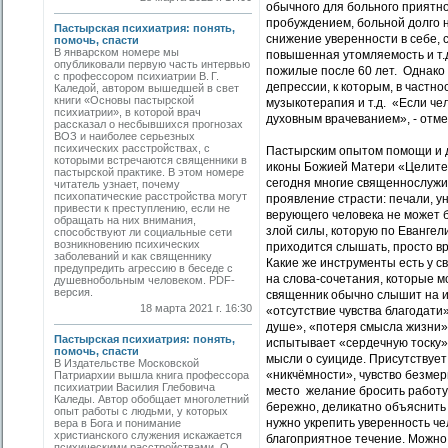
обычного для больного приятно
пробуждением, больной долго н
Пастырская психиатрия: понять,
снижение уверенности в себе, 
помочь, спасти
В январском номере мы
повышенная утомляемость и т.д
опубликовали первую часть интервью
пожилые после 60 лет. Однако
с профессором психиатрии В. Г.
депрессии, к которым, в частн
Каледой, автором вышедшей в свет
книги «Основы пастырской
музыкотерапия и т.д. «Если ч
психиатрии», в которой врач
духовным врачеванием», - отм
рассказал о несбывшихся прогнозах
ВОЗ и наиболее серьезных
психических расстройствах, с
Пастырским опытом помощи и д
которыми встречаются священники в
иконы Божией Матери «Целител
пастырской практике. В этом номере
сегодня многие священнослужит
читатель узнает, почему
психопатические расстройства могут
проявление страсти: печали, ун
привести к преступлению, если не
верующего человека не может б
обращать на них внимания,
злой силы, которую по Евангели
способствуют ли социальные сети
возникновению психических
приходится слышать, просто вр
заболеваний и как священнику
Какие же инструменты есть у с
предупредить агрессию в беседе с
на слова-сочетания, которые м
душевнобольным человеком. PDF-
версия.
священник обычно слышит на и
18 марта 2021 г. 16:30
«отсутствие чувства благодати
душе», «потеря смысла жизни»,
Пастырская психиатрия: понять,
испытывает «сердечную тоску».
помочь, спасти
мысли о суициде. Присутствуе
В Издательстве Московской
«никчёмности», чувство безмер
Патриархии вышла книга профессора
психиатрии Василия Глебовича
место желание бросить работу,
Каледы. Автор обобщает многолетний
бережно, деликатно объяснить
опыт работы с людьми, у которых
нужно укрепить уверенность че
вера в Бога и понимание
христианского служения искажается
благоприятное течение. Можно 
психическими расстройствами. О