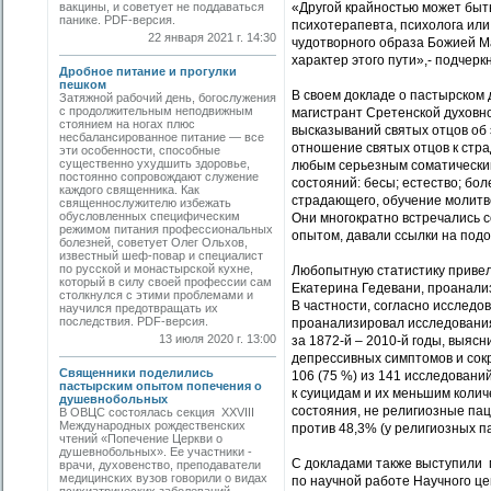
вакцины, и советует не поддаваться
«Другой крайностью может быт
панике. PDF-версия.
психотерапевта, психолога или
22 января 2021 г. 14:30
чудотворного образа Божией Ма
характер этого пути»,- подчерк
Дробное питание и прогулки
пешком
В своем докладе о пастырском
Затяжной рабочий день, богослужения
с продолжительным неподвижным
магистрант Сретенской духовн
стоянием на ногах плюс
высказываний святых отцов об 
несбалансированное питание — все
отношение святых отцов к стр
эти особенности, способные
существенно ухудшить здоровье,
любым серьезным соматически
постоянно сопровождают служение
состояний: бесы; естество; бол
каждого священника. Как
страдающего, обучение молитве
священнослужителю избежать
обусловленных специфическим
Они многократно встречались с
режимом питания профессиональных
опытом, давали ссылки на подо
болезней, советует Олег Ольхов,
известный шеф-повар и специалист
по русской и монастырской кухне,
Любопытную статистику привел
который в силу своей профессии сам
Екатерина Гедевани, проанали
столкнулся с этими проблемами и
В частности, согласно исследо
научился предотвращать их
последствия. PDF-версия.
проанализировал исследования
13 июля 2020 г. 13:00
за 1872-й – 2010-й годы, выяс
депрессивных симптомов и сок
Священники поделились
106 (75 %) из 141 исследовани
пастырским опытом попечения о
к суицидам и их меньшим колич
душевнобольных
состояния, не религиозные па
В ОВЦС состоялась секция XXVIII
Международных рождественских
против 48,3% (у религиозных п
чтений «Попечение Церкви о
душевнобольных». Ее участники -
С докладами также выступили м
врачи, духовенство, преподаватели
медицинских вузов говорили о видах
по научной работе Научного це