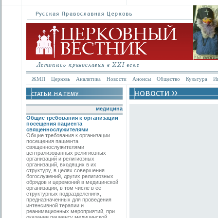
ЖМП
Церковь
Аналитика
Новости
Анонсы
Общество
Культура
И
медицина
Общие требования к организации
посещения пациента
священнослужителями
Общие требования к организации
посещения пациента
священнослужителями
централизованных религиозных
организаций и религиозных
организаций, входящих в их
структуру, в целях совершения
богослужений, других религиозных
обрядов и церемоний в медицинской
организации, в том числе в ее
структурных подразделениях,
предназначенных для проведения
интенсивной терапии и
реанимационных мероприятий, при
оказании пациенту медицинской