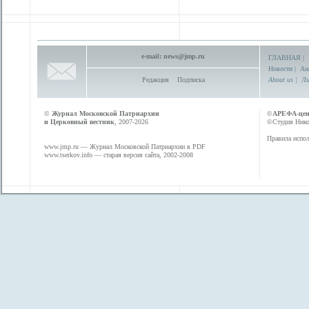
e-mail:
news@jmp.ru
ГЛАВНАЯ
|
Новости
|
Ан
Редакция
Подписка
About us
|
Ли
©
Журнал Московской Патриархии
©
АРЕФА-це
и Церковный вестник
, 2007-2026
©Студия Никол
Правила испол
www.jmp.ru
— Журнал Московской Патриархии в PDF
www.tserkov.info
— старая версия сайта, 2002-2008