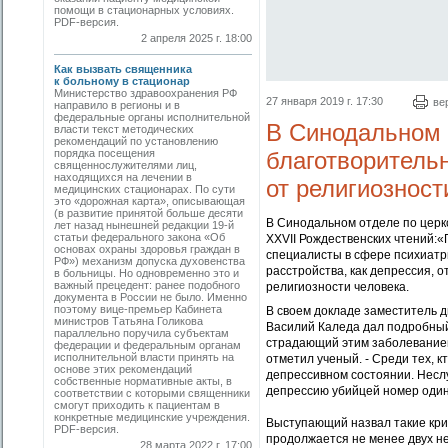
помощи в стационарных условиях.
PDF-версия.
2 апреля 2025 г. 18:00
Как вызвать священника
к больному в стационар
Министерство здравоохранения РФ
27 января 2019 г. 17:30
ве
направило в регионы и в
федеральные органы исполнительной
В Синодальном 
власти текст методических
рекомендаций по установлению
порядка посещения
благотворитель
священнослужителями лиц,
находящихся на лечении в
от религиозност
медицинских стационарах. По сути
это «дорожная карта», описывающая
(в развитие принятой больше десяти
В Синодальном отделе по церк
лет назад нынешней редакции 19-й
статьи федерального закона «Об
XXVII Рождественских чтений:
основах охраны здоровья граждан в
специалисты в сфере психиатр
РФ») механизм допуска духовенства
расстройства, как депрессия, 
в больницы. Но одновременно это и
важный прецедент: ранее подобного
религиозности человека.
документа в России не было. Именно
поэтому вице-премьер Кабинета
В своем докладе заместитель д
министров Татьяна Голикова
Василий Каледа дал подробный
параллельно поручила субъектам
страдающий этим заболеванием. 
федерации и федеральным органам
исполнительной власти принять на
отметил ученый. - Среди тех, 
основе этих рекомендаций
депрессивном состоянии. Несл
собственные нормативные акты, в
депрессию убийцей номер один
соответствии с которыми священники
смогут приходить к пациентам в
конкретные медицинские учреждения.
Выступающий назвал такие кри
PDF-версия.
продолжается не менее двух не
28 марта 2022 г. 17:00