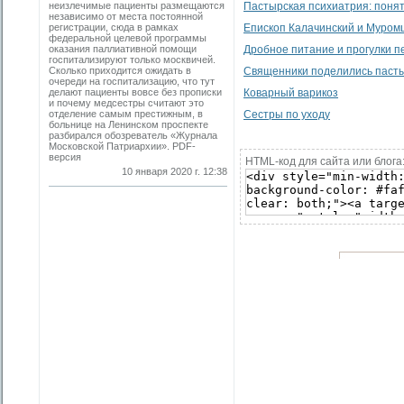
неизлечимые пациенты размещаются
Пастырская психиатрия: понят
независимо от места постоянной
регистрации, сюда в рамках
Епископ Калачинский и Муром
федеральной целевой программы
оказания паллиативной помощи
Дробное питание и прогулки 
госпитализируют только москвичей.
Сколько приходится ожидать в
Священники поделились паст
очереди на госпитализацию, что тут
делают пациенты вовсе без прописки
Коварный варикоз
и почему медсестры считают это
отделение самым престижным, в
Сестры по уходу
больнице на Ленинском проспекте
разбирался обозреватель «Журнала
Московской Патриархии». PDF-
версия
HTML-код для сайта или блога
10 января 2020 г. 12:38