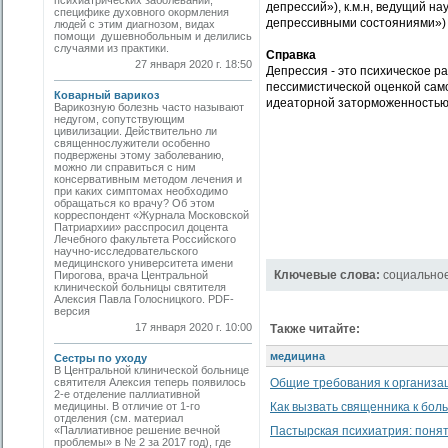
психиатрических заболеваний,
депрессий»), к.м.н, ведущий н
специфике духовного окормления
депрессивными состояниями») 
людей с этим диагнозом, видах
помощи душевнобольным и делились
случаями из практики.
Справка
27 января 2020 г. 18:50
Депрессия - это психическое 
пессимистической оценкой само
Коварный варикоз
идеаторной заторможенностью
Варикозную болезнь часто называют
недугом, сопутствующим
цивилизации. Действительно ли
священнослужители особенно
подвержены этому заболеванию,
можно ли справиться с ним
консервативным методом лечения и
при каких симптомах необходимо
обращаться ко врачу? Об этом
корреспондент «Журнала Московской
Патриархии» расспросил доцента
Лечебного факультета Российского
научно-исследовательского
медицинского университета имени
Ключевые слова:
социально
Пирогова, врача Центральной
клинической больницы святителя
Алексия Павла Голосницкого. PDF-
версия
17 января 2020 г. 10:00
Также читайте:
медицина
Сестры по уходу
В Центральной клинической больнице
святителя Алексия теперь появилось
Общие требования к организ
2-е отделение паллиативной
медицины. В отличие от 1-го
Как вызвать священника к бол
отделения (см. материал
«Паллиативное решение вечной
Пастырская психиатрия: понят
проблемы» в № 2 за 2017 год), где