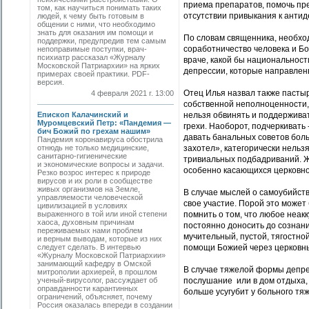
приема препаратов, помочь пр
том, как научиться понимать таких
отсутствии привыкания к антид
людей, к чему быть готовым в
общении с ними, что необходимо
знать для оказания им помощи и
По словам священника, необход
поддержки, предупредив тем самым
соработничество человека и Бог
непоправимые поступки, врач-
психиатр рассказал «Журналу
враче, какой бы национальнос
Московской Патриархии» на ярких
депрессии, которые направлены
примерах своей практики. PDF-
версия.
Отец Илья назвал также пастыр
4 февраля 2021 г. 13:00
собственной неполноценности,
Епископ Калачинский и
нельзя обвинять и поддерживат
Муромцевский Петр: «Пандемия —
грехи. Наоборот, подчеркивать 
бич Божий по грехам нашим»
давать банальных советов больн
Пандемия коронавируса обострила
отнюдь не только медицинские,
захотел», категорически нель
санитарно-гигиенические
тривиальных подбадриваний. Ж
и экономические вопросы и задачи.
особенно касающихся церковной
Резко возрос интерес к природе
вирусов и их роли в сообществе
живых организмов на Земле,
В случае мыслей о самоубийств
управляемости человеческой
свое участие. Порой это може
цивилизацией в условиях
выраженного в той или иной степени
помнить о том, что любое неак
хаоса, духовным причинам
постоянно доносить до сознания
переживаемых нами проблем
мучительный, пустой, тягостно
и верным выводам, которые из них
следует сделать. В интервью
помощи Божией через церковн
«Журналу Московской Патриархии»
занимающий кафедру в Омской
В случае тяжелой формы депре
митрополии архиерей, в прошлом
ученый-вирусолог, рассуждает об
послушание или в дом отдыха, 
оправданности карантинных
больше усугубит у больного тя
ограничений, объясняет, почему
Россия оказалась впереди в создании