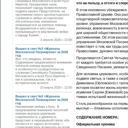
Патриарха Московского и всея Руси
что на пользу, а оттого и сп
Кирилла, празднуемое ныне,
показывает народу Божию величие
В этом неизменно убеждаемся 
подвига нашего Предстоятеля, на
Православной Церкви. Она рас
протяжении своего архипастырского
служения в любых исторических
плодотворной первосвятитель
обстоятельствах неизменно
уровни: управление Московско
опирающегося на крепкую помощь
регионах, вовлеченность в ин
Вседержителя и неустанно
пребывающего в жертвенной любви
для широкой общественности о
к народу Божию.
достижениями. Об этом расска
3 апреля 2026 г. 13:00
управления Московской Патриа
повествует о том, как труды р
Вышел в свет №3 «Журнала
Православие, духовно питающе
Московской Патриархии» за 2026
год
Продолжается Святая Четыреде
Все, что увидишь, возвести.
Содержание предлагаемого вниманию
от каждого требуется особое у
читателя номера журнала
Священного Писания, увлекате
в особенности сосредоточено на
служении Святейшего Патриарха
Для человека церковного, осо
Московского и всея Руси Кирилла —
подвиге святых, а также о ско
как в хроникальном, так и в
историческом аспекте.
Дамаскина (Орловского) с трог
10 марта 2026 г. 12:00
историк посвятил жизнь изучен
игумении Сергии (Ежиковой) р
Вышел в свет №2 «Журнала
тяжких испытаний жизненный п
Московской Патриархии» за 2026
год
Столь разнообразное на перв
Неизменная любовь к Богу. В
мыслью —
блаженны исполняю
предлагаемом вниманию читателей
номере журнала церковная
современность и древность
СОДЕРЖАНИЕ НОМЕРА:
предстают в неразрывной связи, ибо
питаются от одного источника —
Официальная хроника
стремления веру возвещать во всем