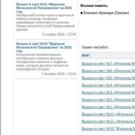
Вышел в свет №11 «Журнала
Вечная память
Московской Патриархии» за 2025
год
■ Епископ Иринарх (Грезин)
Ноябрьский номер нашего журнала в
первую очередь посвящен
важнейшим событиям в служении
Предстоятеля Русской Православной
Церкви.
6 ноября 2025 г. 12:30
Вышел в свет №10 "Журнала
Также читайте:
Московской Патриархии" за 2025
год
Испытанная вераМатериалы
ЖМП
октябрьского номера журнала
объединены памятью о подвигах
Вышел в свет №7 «Журнала Мо
веры, которые духовно питают ее
возрождение сегодня.
Вышел в свет №6 «Журнала Мо
7 октября 2025 г. 13:30
Вышел в свет №5 «Журнала Мо
Вышел в свет №4 «Журнала Мо
Вышел в свет №3 «Журнала Мо
Вышел в свет №2 «Журнала Мо
Вышел в свет №1 «Журнала Мо
Вышел в свет №12 «Журнала М
Вышел в свет №11 «Журнала М
Вышел в свет №10 "Журнала М