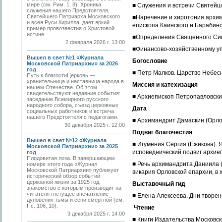
мире (см. Рим. 1, 8). Хроника
■ Служения и встречи Святей
служения нашего Предстоятеля,
Святейшего Патриарха Московского
■Наречение и хиротония архим
и всея Руси Кирилла, дает яркий
епископа Каинского и Барабинс
пример провозвестия о Христовой
истине.
■Определения Священного Си
2 февраля 2026 г. 13:00
■Финансово-хозяйственному уп
Вышел в свет №1 «Журнала
Богословие
Московской Патриархии» за 2026
год
■ Петр Малков. Царство Небес
Путь к благостиЦерковь —
хранительница и наставница народа в
Миссия и катехизация
нашем Отечестве. Об этом
свидетельствуют недавние события:
■ Архиепископ Петропавловски
заседание Всемирного русского
народного собора, съезд церковных
Дата
социальных работников и встреча
нашего Предстоятеля с педагогами.
■ Архимандрит Дамаскин (Орлов
30 декабря 2025 г. 12:00
Подвиг благочестия
Вышел в свет №12 «Журнала
■ Игумения Сергия (Ежикова). 
Московской Патриархии» за 2025
исповеднический подвиг архиеп
год
Плодовитая лоза. В завершающем
■ Речь архимандрита Даниила (
номере этого года «Журнал
Московской Патриархии» публикует
викария Орловской епархии, в 
исторический обзор событий
церковной жизни за 1925 год,
Выставочный гид
знакомство с которым производит на
читателя гнетущее впечатление
■ Елена Алексеева. Дни творен
дуновения тьмы и сени смертной (см.
Пс. 106, 10).
Чтение
3 декабря 2025 г. 14:00
■ Книги Издательства Московс