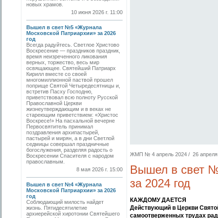
новых храмов.
10 июня 2026 г. 11:00
Вышел в свет №5 «Журнала
Московской Патриархии» за 2026
год
Всегда радуйтесь. Светлое Христово
Воскресение — праздников праздник,
время неизреченного ликования
верных, торжество, весь мир
освящающее. Святейший Патриарх
Кирилл вместе со своей
многомиллионной паствой прошел
поприще Святой Четыредесятницы и,
встретив Пасху Господню,
приветствовал всю полноту Русской
Православной Церкви
жизнеутверждающим и в веках не
стареющим приветствием: «Христос
Воскресе!» На пасхальной вечерне
Первосвятитель принимал
поздравления архипастырей,
пастырей и мирян, а в дни Светлой
седмицы совершал праздничные
богослужения, разделяя радость о
ЖМП № 4 апрель 2024 / 26 апреля 2
Воскресении Спасителя с народом
православным.
Вышел в свет №
8 мая 2026 г. 15:00
за 2024 год
Вышел в свет №4 «Журнала
Московской Патриархии» за 2026
год
КАЖДОМУ ДАЕТСЯ
Соблюдающий милость найдет
Действующий в Церкви Святой
жизнь. Пятидесятилетие
архиерейской хиротонии Святейшего
самоотверженных трудах ради