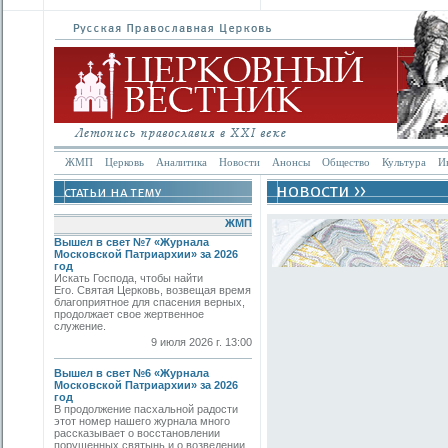
ЖМП
Церковь
Аналитика
Новости
Анонсы
Общество
Культура
И
ЖМП
Вышел в свет №7 «Журнала
Московской Патриархии» за 2026
год
Искать Господа, чтобы найти
Его. Святая Церковь, возвещая время
благоприятное для спасения верных,
продолжает свое жертвенное
служение.
9 июля 2026 г. 13:00
Вышел в свет №6 «Журнала
Московской Патриархии» за 2026
год
В продолжение пасхальной радости
этот номер нашего журнала много
рассказывает о восстановлении
порушенных святынь и о возведении