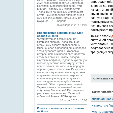
определил обра
2024 года собор освятил Святейший
которая должна
Патриарх Московский и всея Руси
Кирилл. Говорим с митрополитом
их вдов и дете
Тверским и Кашинским Амвросием
трудившихся в 
о том, чем наполнена епархиальная
следует с брат
жизнь и какие планы намечены на
будущее. PDF-версия.
"пастырским вы
16 октября 2025 г. 14:00
испытывает со
пастырского пр
Просвещение северных народов —
особая миссия
Также в своем
д
Читая историю возникновения
системной орга
Якутской епархии, поражаешься
митрополии. Он
огромному вкладу православных
миссионеров в просвещение народов
подготовлена 
этого сурового края. С любовью
требующих ско
и терпением они несли свет Христов,
строили храмы и школы, создали
якутский алфавит, издавали духовную
и богослужебную литературу, чтобы
новые поколения коренных народов
обрели путь ко спасению. Искренняя
молитва и мученический подвиг этих
подвижников позволили сохранить
православную веру в сердцах их
Ключевые сл
паствы даже в период безбожных
гонений. Об истории православной
Якутии и о ее современной жизни
«Журналу Московской Патриархии»
Также читайте
рассказал архиепископ Якутский
и Ленский Роман. PDF-версия.
епархиальная 
10 июля 2025 г. 16:00
К столетию Ге
Изменить человека может только
любовь
Жизнь епархии