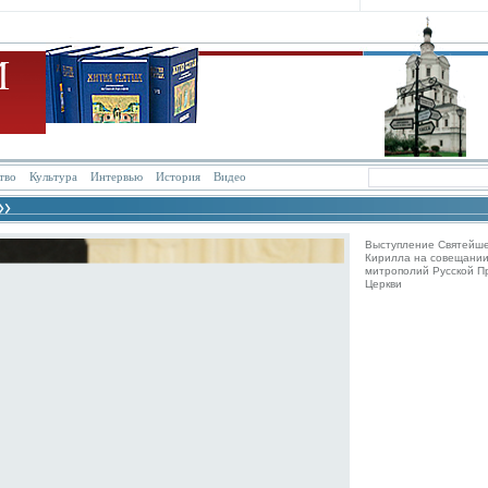
тво
Культура
Интервью
История
Видео
Выступление Святейш
Кирилла на совещании
митрополий Русской П
Церкви