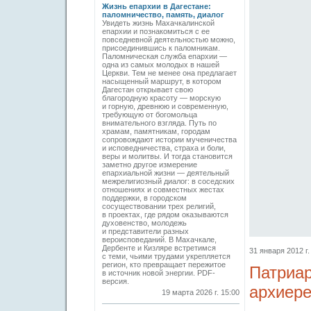
Жизнь епархии в Дагестане:
паломничество, память, диалог
Увидеть жизнь Махачкалинской
епархии и познакомиться с ее
повседневной деятельностью можно,
присоединившись к паломникам.
Паломническая служба епархии —
одна из самых молодых в нашей
Церкви. Тем не менее она предлагает
насыщенный маршрут, в котором
Дагестан открывает свою
благородную красоту — морскую
и горную, древнюю и современную,
требующую от богомольца
внимательного взгляда. Путь по
храмам, памятникам, городам
сопровождают истории мученичества
и исповедничества, страха и боли,
веры и молитвы. И тогда становится
заметно другое измерение
епархиальной жизни — деятельный
межрелигиозный диалог: в соседских
отношениях и совместных жестах
поддержки, в городском
сосуществовании трех религий,
в проектах, где рядом оказываются
духовенство, молодежь
и представители разных
вероисповеданий. В Махачкале,
Дербенте и Кизляре встретимся
31 января 2012 г.
с теми, чьими трудами укрепляется
регион, кто превращает пережитое
Патриар
в источник новой энергии. PDF-
версия.
архиере
19 марта 2026 г. 15:00