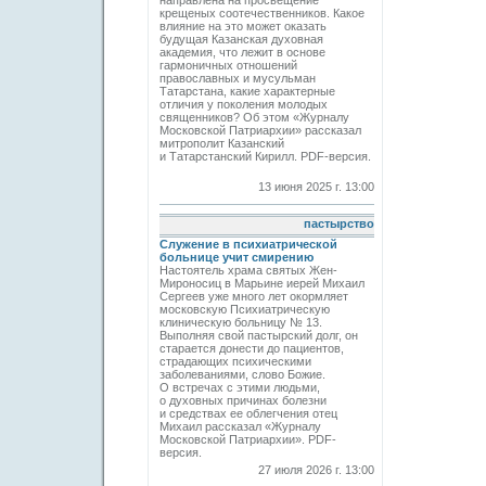
направлена на просвещение
крещеных соотечественников. Какое
влияние на это может оказать
будущая Казанская духовная
академия, что лежит в основе
гармоничных отношений
православных и мусульман
Татарстана, какие характерные
отличия у поколения молодых
священников? Об этом «Журналу
Московской Патриархии» рассказал
митрополит Казанский
и Татарстанский Кирилл. PDF-версия.
13 июня 2025 г. 13:00
пастырство
Служение в психиатрической
больнице учит смирению
Настоятель храма святых Жен-
Мироносиц в Марьине иерей Михаил
Сергеев уже много лет окормляет
московскую Психиатрическую
клиническую больницу № 13.
Выполняя свой пастырский долг, он
старается донести до пациентов,
страдающих психическими
заболеваниями, слово Божие.
О встречах с этими людьми,
о духовных причинах болезни
и средствах ее облегчения отец
Михаил рассказал «Журналу
Московской Патриархии». PDF-
версия.
27 июля 2026 г. 13:00