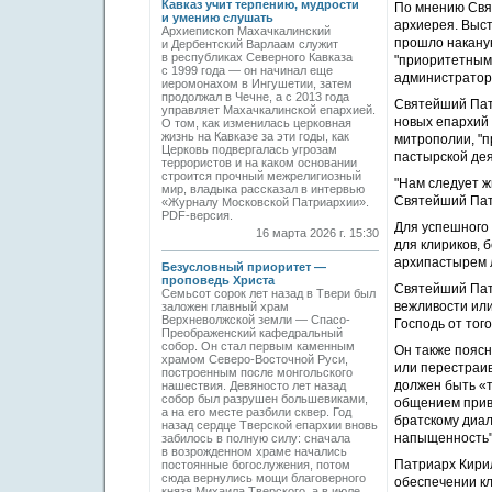
Кавказ учит терпению, мудрости
По мнению Свя
и умению слушать
архиерея. Выс
Архиепископ Махачкалинский
прошло наканун
и Дербентский Варлаам служит
в республиках Северного Кавказа
"приоритетным 
с 1999 года — он начинал еще
администратор
иеромонахом в Ингушетии, затем
продолжал в Чечне, а с 2013 года
Святейший Пат
управляет Махачкалинской епархией.
новых епархий 
О том, как изменилась церковная
жизнь на Кавказе за эти годы, как
митрополии, "п
Церковь подвергалась угрозам
пастырской дея
террористов и на каком основании
строится прочный межрелигиозный
"Нам следует ж
мир, владыка рассказал в интервью
Святейший Пат
«Журналу Московской Патриархии».
PDF-версия.
Для успешного 
16 марта 2026 г. 15:30
для клириков, 
архипастырем л
Безусловный приоритет —
проповедь Христа
Святейший Пат
Семьсот сорок лет назад в Твери был
вежливости или
заложен главный храм
Верхневолжской земли — Спасо-
Господь от тог
Преображенский кафедральный
собор. Он стал первым каменным
Он также поясн
храмом Северо-Восточной Руси,
или перестраив
построенным после монгольского
должен быть «т
нашествия. Девяносто лет назад
собор был разрушен большевиками,
общением привл
а на его месте разбили сквер. Год
братскому диал
назад сердце Тверской епархии вновь
напыщенность"
забилось в полную силу: сначала
в возрожденном храме начались
Патриарх Кирил
постоянные богослужения, потом
сюда вернулись мощи благоверного
обеспечении кл
князя Михаила Тверского, а в июле