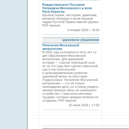
Рождественское Послание
Патриарха Московского и всея
Руси Кирилла
Архипастырям, пастырям, диаконам,
монашествующим и всем верным
чадам Русской Православной Церкви.
PDF-версия.
6 января 2026 г. 18:00
церковное управление
Пятилетие Московской
митрополии
В 2026 году исполняется пять лет со
дня образования Московской
митрополии. Для церковной
истории — совсем небольшой срок,
но за эти годы был сделан серьезный
шаг в поступательном
и целенаправленном развитии
церковной жизни на просторах
Подмосковья. Пятилетие Московской
митрополии — это не только
календарная дата, но и повод увидеть
преемственную связь ее нынешнего
устройства с теми многолетними
трудами, которые предшествовали ее
созданию. PDF-версия.
15 июня 2026 г. 17:00