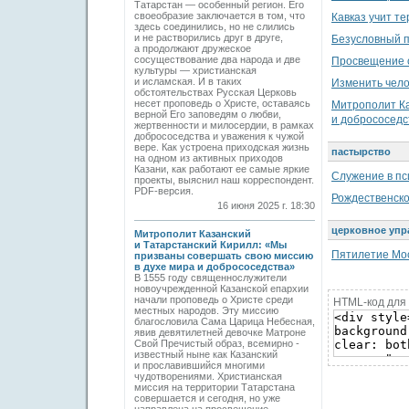
Татарстан — особенный регион. Его
своеобразие заключается в том, что
Кавказ учит т
здесь соединились, но не слились
и не растворились друг в друге,
Безусловный 
а продолжают дружеское
сосуществование два народа и две
Просвещение 
культуры — христианская
и исламская. И в таких
Изменить чело
обстоятельствах Русская Церковь
несет проповедь о Христе, оставаясь
Митрополит Ка
верной Его заповедям о любви,
и добрососедс
жертвенности и милосердии, в рамках
добрососедства и уважения к чужой
вере. Как устроена приходская жизнь
пастырство
на одном из активных приходов
Казани, как работают ее самые яркие
Служение в пс
проекты, выяснил наш корреспондент.
PDF-версия.
Рождественско
16 июня 2025 г. 18:30
церковное упр
Митрополит Казанский
и Татарстанский Кирилл: «Мы
Пятилетие Мо
призваны совершать свою миссию
в духе мира и добрососедства»
В 1555 году священнослужители
новоучрежденной Казанской епархии
начали проповедь о Христе среди
HTML-код для 
местных народов. Эту миссию
благословила Сама Царица Небесная,
явив девятилетней девочке Матроне
Свой Пречистый образ, всемирно ­
известный ныне как Казанский
и прославившийся многими
чудотворениями. Христианская
миссия на территории Татарстана
совершается и сегодня, но уже