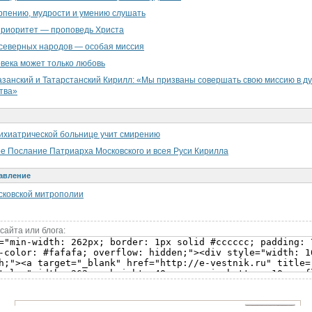
ерпению, мудрости и умению слушать
приоритет — проповедь Христа
северных народов — особая миссия
века может только любовь
занский и Татарстанский Кирилл: «Мы призваны совершать свою миссию в д
тва»
ихиатрической больнице учит смирению
е Послание Патриарха Московского и всея Руси Кирилла
авление
сковской митрополии
сайта или блога: