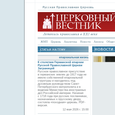
ЖМП
Церковь
Аналитика
Новости
Анонсы
Общес
епархиальная жизнь
К столетию Германской епархии
Русской Православной Церкви
Заграницей
Русское православное присутствие
в германских землях до 1917 года не
имело собственной епархиальной
структуры и находилось под
духовным руководством Санкт-
Петербургского митрополита и в
ведении Министерства иностранных
дел Российской империи. Начиная
с 1718 года при русских посланниках,
назначаемых к прусскому двору,
состояла «походная» церковь. PDF-
версия.
12 мая 2026 г. 15:00