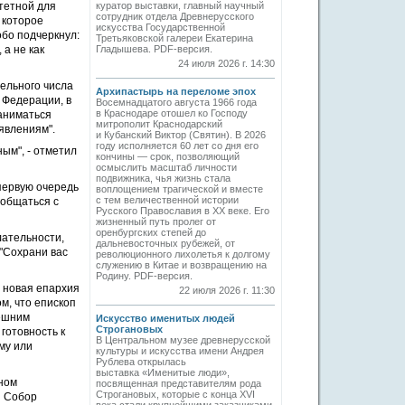
куратор выставки, главный научный
тетной для
сотрудник отдела Древнерусского
 которое
искусства Государственной
бо подчеркнул:
Третьяковской галереи Екатерина
Гладышева. PDF-версия.
а не как
24 июля 2026 г. 14:30
ельного числа
Архипастырь на переломе эпох
 Федерации, в
Восемнадцатого августа 1966 года
в Краснодаре отошел ко Господу
заниматься
митрополит Краснодарский
явлениям".
и Кубанский Виктор (Святин). В 2026
году исполняется 60 лет со дня его
ым", - отметил
кончины — срок, позволяющий
осмыслить масштаб личности
подвижника, чья жизнь стала
первую очередь
воплощением трагической и вместе
с тем величественной истории
 общаться с
Русского Православия в XX веке. Его
жизненный путь пролег от
оренбургских степей до
лательности,
дальневосточных рубежей, от
 "Сохрани вас
революционного лихолетья к долгому
служению в Китае и возвращению на
Родину. PDF-версия.
я новая епархия
22 июля 2026 г. 11:30
м, что епископ
нешним
Искусство именитых людей
Строгановых
готовность к
В Центральном музее древнерусской
му или
культуры и искусства имени Андрея
Рублева открылась
выставка «Именитые люди»,
ьном
посвященная представителям рода
Строгановых, которые с конца XVI
й Собор