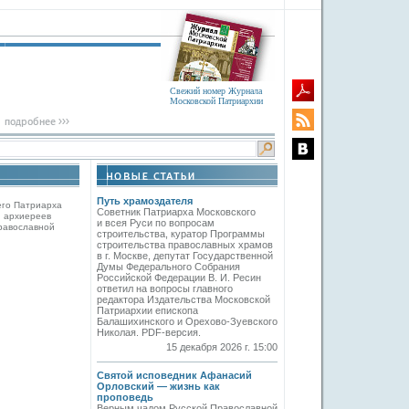
Свежий номер Журнала
Московской Патриархии
Путь храмоздателя
его Патриарха
Советник Патриарха Московского
 архиереев
и всея Руси по вопросам
равославной
строительства, куратор Программы
строительства православных храмов
в г. Москве, депутат Государственной
Думы Федерального Собрания
Российской Федерации В. И. Ресин
ответил на вопросы главного
редактора Издательства Московской
Патриархии епископа
Балашихинского и Орехово-Зуевского
Николая. PDF-версия.
15 декабря 2026 г. 15:00
Святой исповедник Афанасий
Орловский — жизнь как
проповедь
Верным чадом Русской Православной