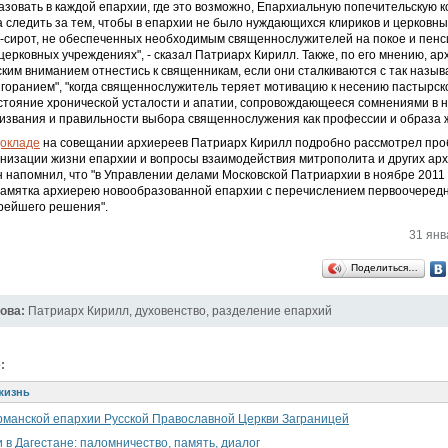
зовать в каждой епархии, где это возможно, Епархиальную попечительскую 
 следить за тем, чтобы в епархии не было нуждающихся клириков и церковны
й-сирот, не обеспеченных необходимым священнослужителей на покое и пенс
церковных учреждениях", - сказал Патриарх Кирилл. Также, по его мнению, а
ским вниманием отнестись к священникам, если они сталкиваются с так назы
горанием", "когда священнослужитель теряет мотивацию к несению пастырск
стояние хронической усталости и апатии, сопровождающееся сомнениями в 
извания и правильности выбора священнослужения как профессии и образа 
окладе
на совещании архиереев Патриарх Кирилл подробно рассмотрел пр
низации жизни епархии и вопросы взаимодействия митрополита и других ар
 напомнил, что "в Управлении делами Московской Патриархии в ноябре 2011
памятка архиерею новообразованной епархии с перечислением первоочередн
рейшего решения".
31 янв
Поделиться…
ова:
Патриарх Кирилл
,
духовенство
,
разделение епархий
:
жизнь
рманской епархии Русской Православной Церкви Заграницей
 в Дагестане: паломничество, память, диалог