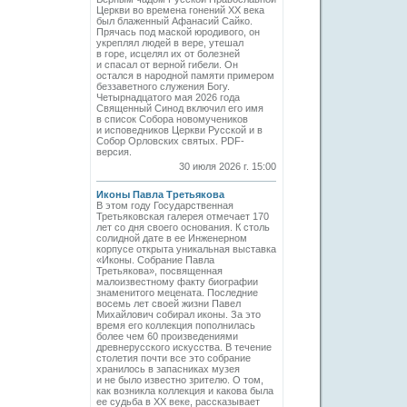
Церкви во времена гонений XX века
был блаженный Афанасий Сайко.
Прячась под маской юродивого, он
укреплял людей в вере, утешал
в горе, исцелял их от болезней
и спасал от верной гибели. Он
остался в народной памяти примером
беззаветного служения Богу.
Четырнадцатого мая 2026 года
Священный Синод включил его имя
в список Собора новомучеников
и исповедников Церкви Русской и в
Собор Орловских святых. PDF-
версия.
30 июля 2026 г. 15:00
Иконы Павла Третьякова
В этом году Государственная
Третьяковская галерея отмечает 170
лет со дня своего основания. К столь
солидной дате в ее Инженерном
корпусе открыта уникальная выставка
«Иконы. Собрание Павла
Третьякова», посвященная
малоизвестному факту биографии
знаменитого мецената. Последние
восемь лет своей жизни Павел
Михайлович собирал иконы. За это
время его коллекция пополнилась
более чем 60 произведениями
древнерусского искусства. В течение
столетия почти все это собрание
хранилось в запасниках музея
и не было известно зрителю. О том,
как возникла коллекция и какова была
ее судьба в ХХ веке, рассказывает