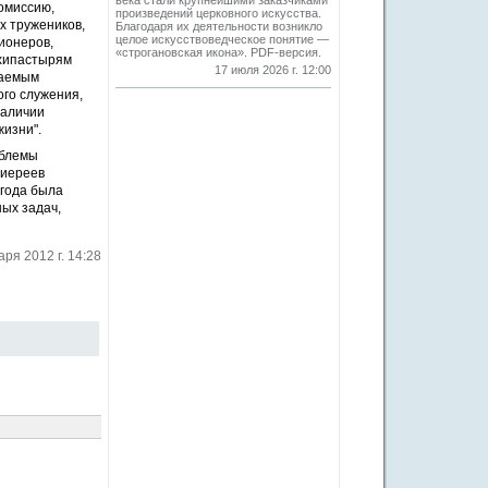
века стали крупнейшими заказчиками
комиссию,
произведений церковного искусства.
х тружеников,
Благодаря их деятельности возникло
целое искусствоведческое понятие —
ионеров,
«строгановская икона». PDF-версия.
рхипастырям
17 июля 2026 г. 12:00
ваемым
ого служения,
наличии
жизни".
облемы
хиереев
 года была
ых задач,
аря 2012 г. 14:28