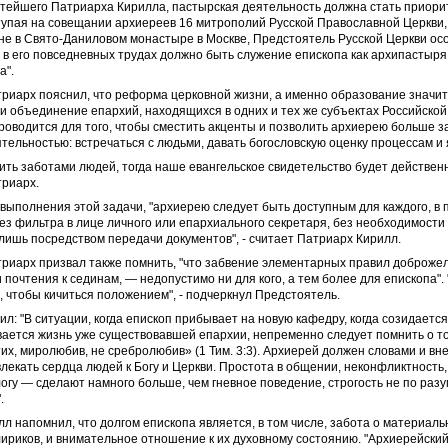
тейшего Патриарха Кирилла, пастырская деятельность должна стать приори
тупая на совещании архиереев 16 митрополий Русской Православной Церкви,
е в Свято-Даниловом монастыре в Москве, Предстоятель Русской Церкви осо
в его повседневных трудах должно быть служение епископа как архипастыря, 
а".
риарх пояснил, что реформа церковной жизни, а именно образование значит
и объединение епархий, находящихся в одних и тех же субъектах Российской
роводится для того, чтобы сместить акценты и позволить архиерею больше 
тельностью: встречаться с людьми, давать богословскую оценку процессам и 
ить заботами людей, тогда наше евангельское свидетельство будет действенн
риарх.
выполнения этой задачи, "архиерею следует быть доступным для каждого, в 
без фильтра в лице личного или епархиального секретаря, без необходимости
ишь посредством передачи документов", - считает Патриарх Кирилл.
риарх призвал также помнить, "что забвение элементарных правил доброже
 почтения к сединам, — недопустимо ни для кого, а тем более для епископа".
о, чтобы кичиться положением", - подчеркнул Предстоятель.
ил: "В ситуации, когда епископ прибывает на новую кафедру, когда созидаетс
ается жизнь уже существовавшей епархии, непременно следует помнить о то
их, миролюбив, не сребролюбив» (1 Тим. 3:3). Архиерей должен словами и в
екать сердца людей к Богу и Церкви. Простота в общении, неконфликтность, 
огу — сделают намного больше, чем гневное поведение, строгость не по разу
.
л напомнил, что долгом епископа является, в том числе, забота о материал
ириков, и внимательное отношение к их духовному состоянию. "Архиерейски