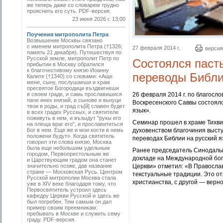
же теперь даже со словарем трудно
прояснить его суть. PDF-версия.
23 июня 2026 г. 13:00
Поучения митрополита Петра
Возвышение Москвы связано
с именем митрополита Петра (†1326;
27 февраля 2014 г.
версия
память 21 декабря). Путешествуя по
Русской земле, митрополит Петр по
Состоялся паст
прибытии в Москву обратился
к благочестивому князю Иоанну
переводы Библи
Калите (†1340) со словами: «Аще
мене, сыну, послушаеши и храм
пресвятое Богородици въздвигнеши
в своем граде, и самь прославишися
26 февраля 2014 г. по благосл
паче инех князий, и сынове и вьнуци
Воскресенского Саввы состоял
твои в роды, и град съ[й] славен будет
язык».
в всех градех Русскых, и святители
поживуть в нем, и възыдут "рукы его
Семинар прошел в храме Тихви
на плеща враг его", и прославититься
Бог в нем. Еще же и мои кости в немь
духовенством благочиния выст
положени будут». Когда святитель
переводах Библии на русский я
говорил эти слова князю, Москва
была еще небольшим удельным
Ранее председатель Синодальн
городом, Первопрестольным же
докладе на Международной бо
и Царствующим градом она станет
значительно позже, дав название
Церкви» отметил: «В Правосла
стране — Московская Русь. Центром
текстуальные традиции. Это от
Русской митрополии Москва стала
христианства, с другой — верн
уже в XIV веке благодаря тому, что
Первосвятитель устроил здесь
кафедру Церкви Русской и здесь же
был погребен. Тем самым он дал
пример своим преемникам:
пребывать в Москве и служить сему
граду. PDF-версия.