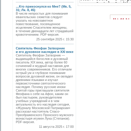
…Кто прикоснулся ко Мне? (Мк. 5,
31; Лк. 8, 45)
В числе непростых для понимания
евангельских сюжетов следует
указать на новозаветное
повествование, посвященное
исцелению Спасителем женщины,
в течение двенадцати лет страдавшей
кровотечением. PDF-версия.
25 сентября 2025 г. 15:30
Святитель Феофан Затворник
и его духовное наследие в XXI веке
Святитель Феофан Затворник —
выдающийся богослов и духовный
писатель XIX века, автор более 60
сочинений и мудрый наставник для
многих современников. Его отличали
острый ум и глубокое понимание
вопросов духовной жизни, он овладел
древними языками и изучал
первоисточники святоотеческого
наследия. Почему русские иноки
Святой горы приглашали святителя
Феофана к себе на Афон, каким он
был пастырем, руководителем
учебных учреждений и в чем
актуальность его наследия сегодня,
«Журналу Московской Патриархии»
рассказал настоятель Спасо-
Преображенского Пронского мужского
монастыря игумен Лука (Степанов).
PDF-версия.
11 августа 2025 г. 17:00