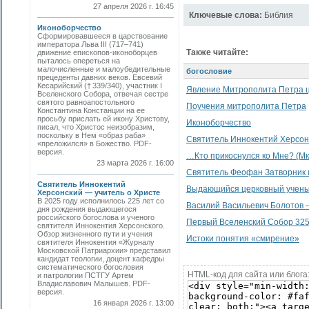
27 апреля 2026 г. 16:45
Ключевые слова:
Библия
Иконоборчество
Сформировавшееся в царствование
императора Льва III (717–741)
Также читайте:
движение епископов-иконоборцев
пыталось опереться на
малочисленные и малоубедительные
богословие
прецеденты давних веков. Евсевий
Кесарийский († 339/340), участник I
Явление Митрополита Петра 
Вселенского Собора, отвечая сестре
святого равноапостольного
Поучения митрополита Петра
Константина Констанции на ее
просьбу прислать ей икону Христову,
Иконоборчество
писал, что Христос неизобразим,
поскольку в Нем «образ раба»
Святитель Иннокентий Херсон
«преложился» в Божество. РDF-
версия.
…Кто прикоснулся ко Мне? (Мк. 5
23 марта 2026 г. 16:00
Святитель Феофан Затворник и
Святитель Иннокентий
Выдающийся церковный ученый
Херсонский — учитель о Христе
В 2025 году исполнилось 225 лет со
Василий Васильевич Болотов —
дня рождения выдающегося
российского богослова и ученого
Первый Вселенский Собор 325 
святителя Иннокентия Херсонского.
Обзор жизненного пути и учения
Истоки понятия «смирение»
святителя Иннокентия «Журналу
Московской Патриархии» представил
кандидат теологии, доцент кафедры
систематического богословия
HTML-код для сайта или блога
и патрологии ПСТГУ Артем
Владиславович Малышев. PDF-
версия.
16 января 2026 г. 13:00