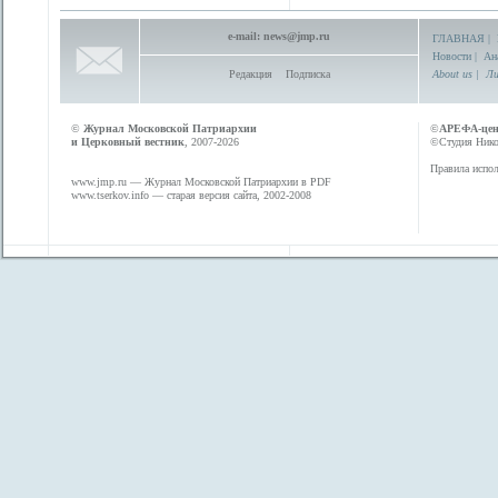
e-mail:
news@jmp.ru
ГЛАВНАЯ
|
Новости
|
Ан
Редакция
Подписка
About us
|
Ли
©
Журнал Московской Патриархии
©
АРЕФА-це
и Церковный вестник
, 2007-2026
©Студия Никол
Правила испол
www.jmp.ru
— Журнал Московской Патриархии в PDF
www.tserkov.info
— старая версия сайта, 2002-2008