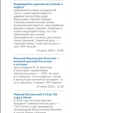
Выдающийся церковный ученый и
педагог
Церковный историк синодальной
эпохи, талантливый педагог и
администратор Александр
Васильевич Горский обладал
глубоким аналитическим умом,
великолепной памятью, неистребимой
жаждой к новым знаниям. Искренне и
горячо верующий в Бога, он стал
ориентиром как ученый,
преподаватель и человек для многих
своих учеников. Памятная дата —
хороший повод, чтобы рассказать о
нем. PDF-версия.
14 июля 2025 г. 18:00
Василий Васильевич Болотов —
великий русский богослов
и историк
Дата рождения В. В. Болотова
в некоторых справочниках
обозначена иначе — 1854. Но мать
его говорила, что он родился, «когда
в монастыре начинается вечерня», то
есть накануне 1 января. PDF-версия.
24 июня 2025 г. 12:00
Первый Вселенский Собор 325
года в Никее
В 2025 году Русская Церковь
празднует знаменательную дату —
1700-летие со дня проведения
императором Константином Великим
в городе Никее собрания