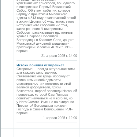
христианских епископов, вошедшего
в историю как Первый Вселенский
Собор. Об этом событии, которое
наряду с принятием Миланского
эдикта в 313 году стало важной вехой
в жизни Церкви, об участниках этого
исторического собрания и о том,
какие решения были приняты
Собором, рассказывает настоятель
храма Покрова Пресвятой
Богородицы в Красном Селе, доцент
Московской духовной академии ­
протоиерей Валентин АСМУС. PDF-
версия.
21 апреля 2025 г. 14:00
Истоки понятия «смирение»
Смирение — всегда актуальная тема
для каждого христианина.
Святоотеческие труды изобилуют
описаниями необходимости,
спасительности и полезности этой
великой добродетели, «ризы
Божества», первой заповеди Нагорной
проповеди, которой Сам Господь
советует научиться не у кого-то, но
у Него Самого. Именно на смирение
Пресвятой Богородицы призрел
Господь в Своем Воплощении. PDF-
версия.
1 апреля 2025 г. 12:00