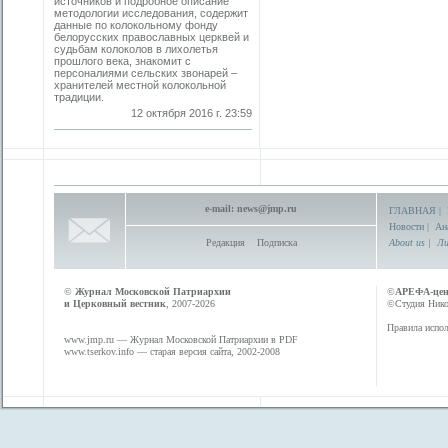
источников и подробное описание
методологии исследования, содержит
данные по колокольному фонду
белорусских православных церквей и
судьбам колоколов в лихолетья
прошлого века, знакомит с
персоналиями сельских звонарей –
хранителей местной колокольной
традиции.
12 октября 2016 г. 23:59
e-mail:
news@jmp.ru
ГЛАВНАЯ
|
Новости
|
Ан
Редакция
Подписка
About us
|
Ли
©
Журнал Московской Патриархии
©
АРЕФА-це
и Церковный вестник
, 2007-2026
©Студия Никол
Правила испол
www.jmp.ru
— Журнал Московской Патриархии в PDF
www.tserkov.info
— старая версия сайта, 2002-2008