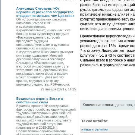
отражение неоднозначности по
разнообразных интерпретаций и
Александр Слесарев: «От
руководитель исследования ак
церковных расколов государство
практически никак не влияет н
страдает не меньше, чем Церковь»
когортах православную веру ка
Об истории церковных расколов
написано немало книг —
считает, что не существует ник
и художественных,
цивилизация со своими ценност
и документальных, и научных. Уже
больше века существует предмет
Православное вероисповедание,
«Расколоведение», который
условием для отнесения человек
преподают будущим
священнослужителям в духовных
респондентов и 13% - среди в
семинариях и академиях.
7-ю строчку. Лидируют же трад
В издательстве «Познание» выходит
культуры» (51 и 43 % соответст
книга преподавателя Минской
духовной академии Александра
Сильнее всего в вопросе о на
Слесарева «Расколоведение»,
разошлись в формулировке «лю
в которой он разбирает саму суть
этого явления в церковной жизни,
показывает, какие формы раскол
может принимать, дает анализ
причин, ведущих к разрыву
церковного единства. PDF-версия.
29 января 2021 г. 14:25
Бездомные верят в Бога и в
собственные силы
Ключевые слова:
диаспора
,
В рамках проекта «Исследование
факторов, способствующих успешной
трудовой интеграции и дальнейшей
социальной реабилитации людей,
оказавшихся на улице в результате
Также читайте:
трудной жизненной ситуации»
(реализован в 2018-2019гг.
наука и религия
Православной службой помощи
«Милосердие» при поддержке Фонда