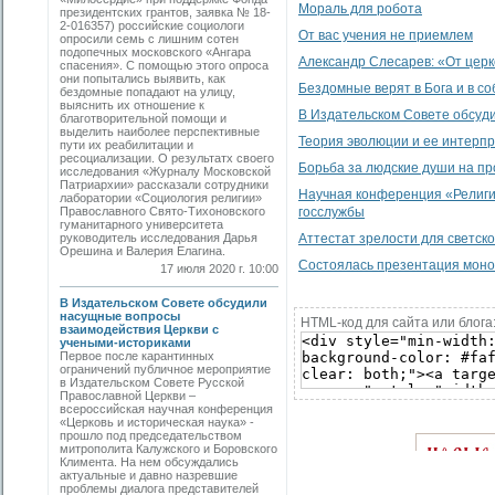
Мораль для робота
президентских грантов, заявка № 18-
2-016357) российские социологи
От вас учения не приемлем
опросили семь с лишним сотен
подопечных московского «Ангара
Александр Слесарев: «От церк
спасения». С помощью этого опроса
они попытались выявить, как
Бездомные верят в Бога и в с
бездомные попадают на улицу,
выяснить их отношение к
В Издательском Совете обсуд
благотворительной помощи и
выделить наиболее перспективные
Теория эволюции и ее интерп
пути их реабилитации и
ресоциализации. О результатх своего
Борьба за людские души на пр
исследования «Журналу Московской
Патриархии» рассказали сотрудники
Научная конференция «Религия
лаборатории «Социология религии»
Православного Свято-Тихоновского
госслужбы
гуманитарного университета
руководитель исследования Дарья
Аттестат зрелости для светско
Орешина и Валерия Елагина.
Состоялась презентация моно
17 июля 2020 г. 10:00
В Издательском Совете обсудили
насущные вопросы
HTML-код для сайта или блога
взаимодействия Церкви с
учеными-историками
Первое после карантинных
ограничений публичное мероприятие
в Издательском Совете Русской
Православной Церкви –
всероссийская научная конференция
«Церковь и историческая наука» -
прошло под председательством
митрополита Калужского и Боровского
Климента. На нем обсуждались
актуальные и давно назревшие
проблемы диалога представителей