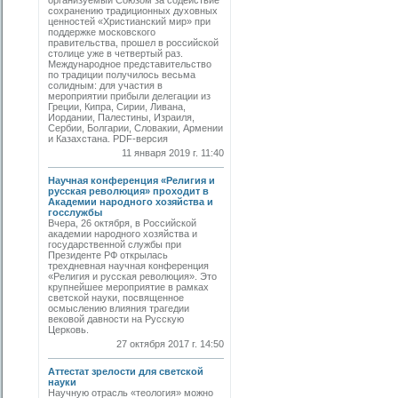
организуемый Со­юзом за содействие
сохранению традиционных духовных
ценностей «Христианский мир» при
поддержке московского
правительства, прошел в российской
столице уже в четвертый раз.
Международное представительство
по традиции получилось весьма
солидным: для участия в
мероприятии прибыли делегации из
Греции, Кипра, Сирии, Ливана,
Иордании, Палестины, Израиля,
Сербии, Болгарии, Словакии, Армении
и Казахстана. PDF-версия
11 января 2019 г. 11:40
Научная конференция «Религия и
русская революция» проходит в
Академии народного хозяйства и
госслужбы
Вчера, 26 октября, в Российской
академии народного хозяйства и
государственной службы при
Президенте РФ открылась
трехдневная научная конференция
«Религия и русская революция». Это
крупнейшее мероприятие в рамках
светской науки, посвященное
осмыслению влияния трагедии
вековой давности на Русскую
Церковь.
27 октября 2017 г. 14:50
Аттестат зрелости для светской
науки
Научную отрасль «теология» можно