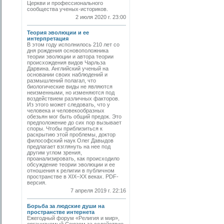
Церкви и профессионального
сообщества ученых-историков.
2 июля 2020 г. 23:00
Теория эволюции и ее
интерпретация
В этом году исполнилось 210 лет со
дня рождения основоположника
теории эволюции и автора теории
происхождения видов Чарльза
Дарвина. Английский ученый на
основании своих наблюдений и
размышлений полагал, что
биологические виды не являются
неизменными, но изменяются под
воздействием различных факторов.
Из этого может следовать, что у
человека и человекообразных
обезьян мог быть общий предок. Это
предположение до сих пор вызывает
споры. Чтобы приблизиться к
раскрытию этой проблемы, доктор
философский наук Олег Давыдов
предлагает взглянуть на нее под
другим углом зрения,
проанализировать, как происходило
обсуждение теории эволюции и ее
отношения к религии в публичном
пространстве в XIX–ХХ веках. PDF-
версия.
7 апреля 2019 г. 22:16
Борьба за людские души на
пространстве интернета
Ежегодный форум «Религия и мир»,