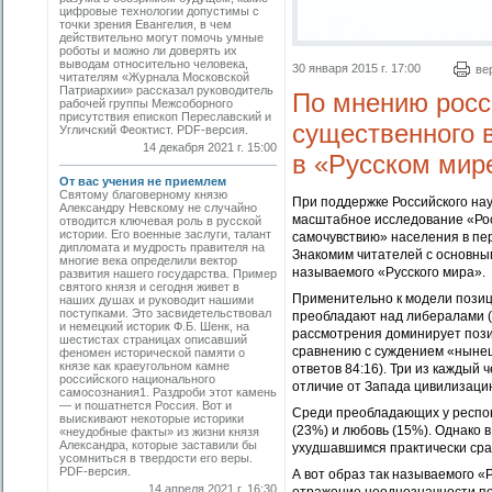
цифровые технологии допустимы с
точки зрения Евангелия, в чем
действительно могут помочь умные
роботы и можно ли доверять их
выводам относительно человека,
30 января 2015 г. 17:00
ве
читателям «Журнала Московской
Патриархии» рассказал руководитель
По мнению росс
рабочей группы Межсоборного
присутствия епископ Переславский и
существенного 
Угличский Феоктист. PDF-версия.
14 декабря 2021 г. 15:00
в «Русском мир
От вас учения не приемлем
Святому благоверному князю
При поддержке Российского на
Александру Невскому не случайно
масштабное исследование «Рос
отводится ключевая роль в русской
истории. Его военные заслуги, талант
самочувствию» населения в пер
дипломата и мудрость правителя на
Знакомим читателей с основны
многие века определили вектор
называемого «Русского мира».
развития нашего государства. Пример
святого князя и сегодня живет в
Применительно к модели пози
наших душах и руководит нашими
поступками. Это засвидетельствовал
преобладают над либералами (
и немец­кий историк Ф.Б. Шенк, на
рассмотрения доминирует пози
шестистах страницах описавший
сравнению с суждением «нынеш
феномен исторической памяти о
князе как краеугольном камне
ответов 84:16). Три из каждый
российского национального
отличие от Запада цивилизацию
самосознания1. Раздроби этот камень
— и пошатнется Россия. Вот и
Среди преобладающих у респон
выискивают некоторые историки
(23%) и любовь (15%). Однако
«неудобные факты» из жизни князя
Александра, которые заставили бы
ухудшавшимся практически сра
усомниться в твердости его веры.
PDF-версия.
А вот образ так называемого «
14 апреля 2021 г. 16:30