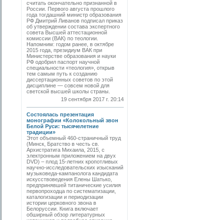
считать окончательно признанной в
России. Первого августа прошлого
года тогдашний министр образования
РФ Дмитрий Ливанов подписал приказ
об утверждении состава экспертного
совета Высшей аттестационной
комиссии (ВАК) по теологии.
Напомним: годом ранее, в октябре
2015 года, президиум ВАК при
Министерстве образования и науки
РФ одобрил паспорт научной
специальности «теология», открыв
тем самым путь к созданию
диссертационных советов по этой
дисциплине — совсем новой для
светской высшей школы страны.
19 сентября 2017 г. 20:14
Состоялась презентация
монографии «Колокольный звон
Белой Руси: тысячелетние
традиции»
Этот объемный 460-страничный труд
(Минск, Братство в честь св.
Архистратига Михаила, 2015, с
электронным приложением на двух
DVD) – плод 15-летних кропотливых
научно-исследовательских изысканий
музыковеда-кампанолога кандидата
искусствоведения Елены Шатько,
предпринявшей титанические усилия
первопроходца по систематизации,
каталогизации и периодизации
истории церковного звона в
Белоруссии. Книга включает
обширный обзор литературных