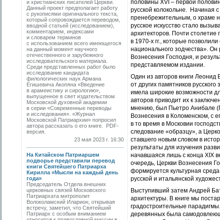
половины XVI – первой половин
и христианских писателей Церкви.
Данный проект предполагает работу
русской колокольне. Начиная с 
с рукописями оригинального текста,
пренебрежительным, о храме на
который сопровождается переводом,
русское искусство стало вызыва
вводной статьей (исследованием),
комментарием, индексами
архитекторов. Почти столетие
и словарем терминов
в 1970-х гг., которые позволи
с использованием всего имеющегося
национального зодчества». Он 
на данный момент научного
отечественного и зарубежного
Вознесения Господня, и резул
исследовательского материала.
представляемом издании.
Среди представленных работ было
исследование кандидата
Один из авторов книги Леонид 
филологических наук Армана
от других памятников русского з
Егишевича Акопяна «Введение
в арамеистику и сирологию»,
имела широкие возможности дл
выпущенное в свет издательством
авторов приводит их к заключе
Московской духовной академии
мнению, был Пьетро Анибале (
в серии «Современные переводы
и исследования». «Журнал
Вознесения в Коломенском, с е
Московской Патриархии» попросил
в то время в Московии господс
автора рассказать о его книге. PDF-
следование «образцу», а Церко
версия.
ставшего новым словом в исто
23 мая 2023 г. 16:30
результаты для изучения разви
На Китайском Патриаршем
начавшаяся лишь с конца XIX в
подворье представили перевод
очередь, Церкви Вознесения Го
книги Святейшего Патриарха
формируется культурная среда 
Кирилла «Мысли на каждый день
года»
русской и итальянской художе
Председатель Отдела внешних
церковных связей Московского
Выступивший затем Андрей Бат
Патриархата митрополит
архитектуры. В книге мы поста
Волоколамский Иларион, открывая
градостроительные парадигмы.
встречу, заметил, что Святейший
Патриарх с особым вниманием
деревянных была самодовлеюще
относится к православной миссии в