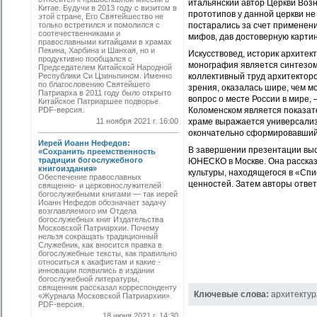
итальянский автор Церкви Возн
Китае. Будучи в 2013 году с визитом в
прототипов у данной церкви не
этой стране, Его Святейшество не
только встретился и помолился с
постарались за счет применени
соотечественниками и
мифов, дав достоверную картин
православными китайцами в храмах
Пекина, Харбина и Шанхая, но и
Искусствовед, историк архитек
продуктивно пообщался с
монография является синтезо
Председателем Китайской Народной
Республики Си Цзиньпином. Именно
коллективный труд архитекторов
по благословению Святейшего
зрения, оказалась шире, чем м
Патриарха в 2011 году было открыто
вопрос о месте России в мире,
Китайское Патриаршее подворье.
PDF-версия.
Коломенском является показате
11 ноября 2021 г. 16:00
храме выражается универсализ
окончательно сформировавшийс
Иерей Иоанн Нефедов:
В завершении презентации выс
«Сохранить преемственность
традиции богослужебного
ЮНЕСКО в Москве. Она рассказ
книгоиздания»
культуры, находящегося в «Сп
Обеспечение православных
ценностей. Затем авторы отве
священно- и церковнослужителей
богослужебными книгами — так иерей
Иоанн Нефедов обозначает задачу
возглавляемого им Отдела
богослужебных книг Издательства
Московской Патриархии. Почему
нельзя сокращать традиционный
Служебник, как вносится правка в
богослужебные тексты, как правильно
относиться к акафистам и какие ­
инновации появились в издании
богослужебной литературы,
священник рассказал корреспонденту
Ключевые слова:
архитектур
«Журнала Московской Патриархии».
PDF-версия.
18 июня 2021 г. 14:30