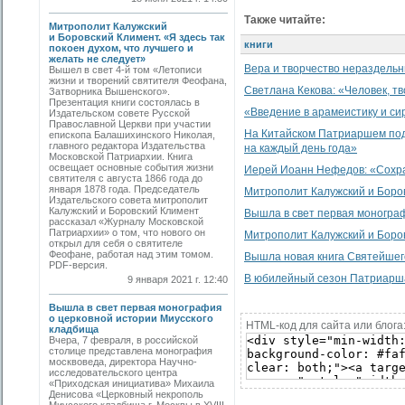
Также читайте:
Митрополит Калужский
и Боровский Климент. «Я здесь так
книги
покоен духом, что лучшего и
желать не следует»
Вера и творчество нераздель
Вышел в свет 4-й том «Летописи
жизни и творений святителя Феофана,
Светлана Кекова: «Человек, т
Затворника Вышенского».
Презентация книги состоялась в
«Введение в арамеистику и с
Издательском совете Русской
Православной Церкви при участии
На Китайском Патриаршем под
епископа Балашихинского Николая,
главного редактора Издательства
на каждый день года»
Московской Патриархии. Книга
освещает основные события жизни
Иерей Иоанн Нефедов: «Сохра
святителя с августа 1866 года до
января 1878 года. Председатель
Митрополит Калужский и Боровс
Издательского совета митрополит
Калужский и Боровский Климент
Вышла в свет первая моногра
рассказал «Журналу Московской
Патриархии» о том, что нового он
Митрополит Калужский и Боро
открыл для себя о святителе
Феофане, работая над этим томом.
Вышла новая книга Святейшего
PDF-версия.
В юбилейный сезон Патриарша
9 января 2021 г. 12:40
Вышла в свет первая монография
о церковной истории Миусского
HTML-код для сайта или блога
кладбища
Вчера, 7 февраля, в российской
столице представлена монография
москвоведа, директора Научно-
исследовательского центра
«Приходская инициатива» Михаила
Денисова «Церковный некрополь