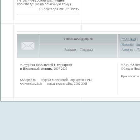
Петра и Февронии (за лучшее
произведение на семейную тему).
18 сентября 2019 г. 19:35
e-mail:
news@jmp.ru
ГЛАВНАЯ
|
Новости
|
Ан
Редакция
Подписка
About us
|
Ли
©
Журнал Московской Патриархии
©
АРЕФА-це
и Церковный вестник
, 2007-2026
©Студия Никол
Правила испол
www.jmp.ru
— Журнал Московской Патриархии в PDF
www.tserkov.info
— старая версия сайта, 2002-2008