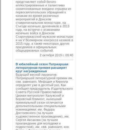
представляет собой богато
иллюстрированные и талантливо
скомпонованные воедино отрывки из
первосвятительских обращений к
казакам во время различных
мероприятий в Донском
ставропигиальном монастыре, на
Съезде казачьих духовников в 2013
году, на встрече с атаманами
казачьих войск в Донском
Старочеркасской мужском монастыре
и на V Всемирном конгрессе казаков в
2015 году, а также некоторых других
праздников и официальных
общецерковных событий.
2 октября 2019 г. 09:40
В юбилейный сезон Патриаршая
литературная премия расширит
круг награжденных
Будущей весной лауреатов
Патриаршей литературной премии им.
свв. равноапп. Мефодия и Кирилла
определят уже в десятый раз. Как
сообщил председатель Издательского
Совета Русской Православной
Церкви митрополит Калужский и
Боровский Климент, нынешний
премиальный сезон отличается
дополнительными специальными
номинациями: им. Федора
Достоевского (за лучшее
художественное произведение), им.
Сергея Аксакова (за лучшее
произведение для молодежи и
подростков), им. свв. равноапп. кнн.