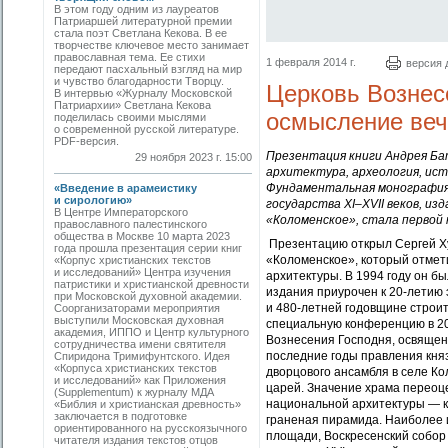
В этом году одним из лауреатов
Патриаршей литературной премии
стала поэт Светлана Кекова. В ее
творчестве ключевое место занимает
православная тема. Ее стихи
1 февраля 2014 г.
версия 
передают пасхальный взгляд на мир
и чувство благодарности Творцу.
Церковь Вознес
В интервью «Журналу Московской
Патриархии» Светлана Кекова
осмысление веч
поделилась своими мыслями
о современной русской литературе.
PDF-версия.
Презентация книги Андрея Бат
29 ноября 2023 г. 15:00
архитектура, археология, ист
Фундаментальная монография 
«Введение в арамеистику
и сирологию»
государства Х
I–Х
VII веков, и
В Центре Императорского
«Коломенское», стала первой 
православного палестинского
общества в Москве 10 марта 2023
Презентацию открыл Сергей Ху
года прошла презентация серии книг
«Коломенское», который отмет
«Корпус христианских текстов
и исследований» Центра изучения
архитектуры. В 1994 году он б
патристики и христианской древности
издания приурочен к 20-летию
при Московской духовной академии.
и 480-летней годовщине строит
Соорганизаторами мероприятия
выступили Московская духовная
специальную конференцию в 201
академия, ИППО и Центр культурного
Вознесения Господня, освященн
сотрудничества имени святителя
последние годы правления княз
Спиридона Тримифунтского. Идея
«Корпуса христианских текстов
дворцового ансамбля в селе Ко
и исследований» как Приложения
царей. Значение храма переоц
(Supplementum) к журналу МДА
национальной архитектуры — к
«Библия и христианская древность»
заключается в подготовке
граненая пирамида. Наиболее 
ориентированного на русскоязычного
площади, Воскресенский собор
читателя издания текстов отцов