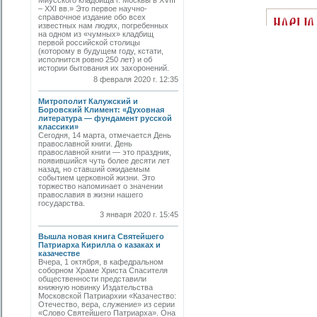
Миусского кладбища г. Москвы в XVIII
– XXI вв.» Это первое научно-
справочное издание обо всех
известных нам людях, погребенных
на одном из «чумных» кладбищ
первой российской столицы
(которому в будущем году, кстати,
исполнится ровно 250 лет) и об
истории бытования их захоронений.
8 февраля 2020 г. 12:35
Митрополит Калужский и
Боровский Климент: «Духовная
литература — фундамент русской
классики»
Сегодня, 14 марта, отмечается День
православной книги. День
православной книги — это праздник,
появившийся чуть более десяти лет
назад, но ставший ожидаемым
событием церковной жизни. Это
торжество напоминает о значении
православия в жизни нашего
государства.
3 января 2020 г. 15:45
Вышла новая книга Святейшего
Патриарха Кирилла о казаках и
казачестве
Вчера, 1 октября, в кафедральном
соборном Храме Христа Спасителя
общественности представили
книжную новинку Издательства
Московской Патриархии «Казачество:
Отечество, вера, служение» из серии
«Слово Святейшего Патриарха». Она