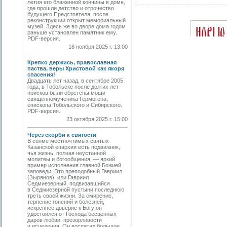
летия его блаженной кончины в доме,
где прошли детство и отрочество
будущего Предстоятеля, после
реконструкции открыт мемориальный
музей. Здесь же во дворе дома годом
раньше установлен памятник ему.
PDF-версия.
18 ноября 2025 г. 13:00
Крепко держись, православная
паства, веры Христовой как якоря
спасения!
Двадцать лет назад, в сентябре 2005
года, в Тобольске после долгих лет
поисков были обретены мощи
священномученика Гермогена,
епископа Тобольского и Сибирского.
PDF-версия.
23 октября 2025 г. 15:00
Через скорби к святости
В сонме местночтимых святых
Казанской епархии есть подвижник,
чья жизнь, полная неустанной
молитвы и богообщения, — яркий
пример исполнения главной Божией
заповеди. Это преподобный Гавриил
(Зырянов), или Гавриил
Седмиезерный, подвизавшийся
в Седмиезерной пустыни последнюю
треть своей жизни. За смирение,
терпение гонений и болезней,
искреннее доверие к Богу он
удостоился от Господа бесценных
даров любви, прозорливости
и исцеления. Он воспитал большое