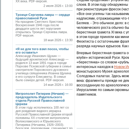
Седова продолжает углублятьс
ХХ века. PDF-версия.
слоев. В этом году обнаружены
2 июля 2026 г. 13:00
при реконструкции фресок (час
«Все они усеяны так называе
Троице-Сергиева лавра — сердце
православной Руси
надписями, отражающими что-то
На праздник Светлого Христова
Беляев. - Это обычное дело: в
Воскресения 1946 года после
человеческого роста обычно б
двадцати шести лет поругания
открылась Троице-Сергиева лавра.
берестяная грамота XI века с 
PDF-версия.
в этом городе приняли как мини
18 мая 2026 г. 13:30
Феоктиста с остаточными фраг
разряда научных курьезов. Как
«Я не для того взял посох, чтобы
его оставить»
Впервые берестяная грамота о
Александр Иванович Щукин —
клубе» исторической Руси. Кром
будущий архиепископ Александр —
«берестянка» со словом «рубль
родился 13 мая 1891 года в городе
Порхове Псковской губернии в семье
интересных находок в
Новом И
смотрителя Порховского духовного
монастырского Музея археолог
училища священника Иоанна Щукина
Солодовых палатах. Здесь мож
и его супруги Елисаветы. В семье
было семеро детей. PDF-версия.
века: фрагменты прежде не де
14 мая 2026 г. 16:00
воссозданную по археологическ
Иерусалиме по самым скромным
Митрополит Питирим (Нечаев) —
памятников.
председатель Издательского
отдела Русской Православной
Церкви
В этом году исполнилось 100 лет со
дня рождения видного иерарха
Русской Православной Церкви второй
половины XX столетия митрополита
Волоколамского и Юрьевского
Питирима (Нечаева; 1926–2003).
Богослов, проповедник, специалист по