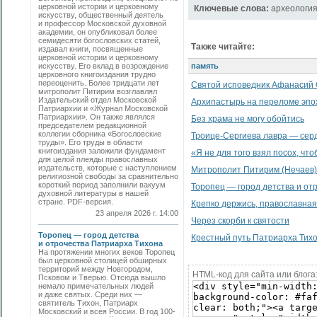
церковной истории и церковному
Ключевые слова:
археологи
искусству, общественный деятель
и профессор Московской духовной
академии, он опубликовал более
семидесяти богословских статей,
Также читайте:
издавал книги, посвященные
церковной истории и церковному
искусству. Его вклад в возрождение
память
церковного книгоиздания трудно
переоценить. Более тридцати лет
Святой исповедник Афанасий 
митрополит Питирим возглавлял
Издательский отдел Московской
Архипастырь на переломе эпо
Патриархии и «Журнал Московской
Патриархии». Он также являлся
Без храма не могу обойтись
председателем редакционной
коллегии сборника «Богословские
Троице-Сергиева лавра — сер
труды». Его труды в области
книгоиздания заложили фундамент
«Я не для того взял посох, что
для целой плеяды православных
издательств, которые с наступлением
Митрополит Питирим (Нечаев)
религиозной свободы за сравнительно
короткий период заполнили вакуум
Торопец — город детства и от
духовной литературы в нашей
стране. PDF-версия.
Крепко держись, православная 
23 апреля 2026 г. 14:00
Через скорби к святости
Торопец — город детства
Крестный путь Патриарха Тих
и отрочества Патриарха Тихона
На протяжении многих веков Торопец
был церковной столицей обширных
территорий между Новгородом,
HTML-код для сайта или блога
Псковом и Тверью. Отсюда вышло
немало примечательных людей
и даже святых. Среди них —
святитель Тихон, Патриарх
Московский и всея России. В год 100-