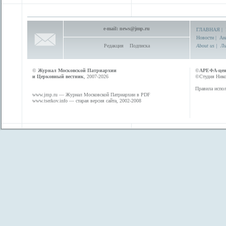
e-mail:
news@jmp.ru
ГЛАВНАЯ
|
Новости
|
Ан
Редакция
Подписка
About us
|
Ли
©
Журнал Московской Патриархии
©
АРЕФА-це
и Церковный вестник
, 2007-2026
©Студия Никол
Правила испол
www.jmp.ru
— Журнал Московской Патриархии в PDF
www.tserkov.info
— старая версия сайта, 2002-2008