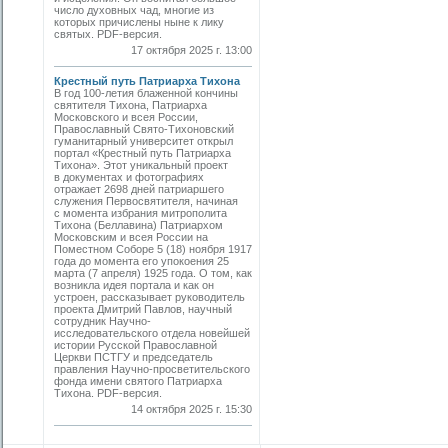
число духовных чад, многие из
которых причислены ныне к лику
святых. PDF-версия.
17 октября 2025 г. 13:00
Крестный путь Патриарха Тихона
В год 100-летия блаженной кончины
святителя Тихона, Патриарха
Московского и всея России,
Православный Свято-Тихоновский
гуманитарный университет открыл
портал «Крестный путь Патриарха
Тихона». Этот уникальный проект
в документах и фотографиях
отражает 2698 дней патриаршего
служения Первосвятителя, начиная
с момента избрания митрополита
Тихона (Беллавина) Патриархом
Московским и всея России на
Поместном Соборе 5 (18) ноября 1917
года до момента его упокоения 25
марта (7 апреля) 1925 года. О том, как
возникла идея портала и как он
устроен, рассказывает руководитель
проекта Дмитрий Павлов, научный
сотрудник Научно-
исследовательского отдела новейшей
истории Русской Православной
Церкви ПСТГУ и председатель
правления Научно-просветительского
фонда имени святого Патриарха
Тихона. PDF-версия.
14 октября 2025 г. 15:30