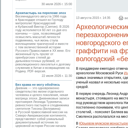
30 июля 2026 г. 15:00
Архипастырь на переломе эпох
Восемнадцатого августа 1966 года
13 августа 2015 г. 14:35
ве
в Краснодаре отошел ко Господу
митрополит Краснодарский
Археологически
и Кубанский Виктор (Святин). В 2026
году исполняется 60 лет со дня его
перезахоронение
кончины — срок, позволяющий
осмыслить масштаб личности
подвижника, чья жизнь стала
новгородского 
воплощением трагической и вместе
с тем величественной истории
граффити на фр
Русского Православия в XX веке. Его
жизненный путь пролег от
вологодский «б
оренбургских степей до
дальневосточных рубежей, от
революционного лихолетья к долгому
служению в Китае и возвращению на
В преддверии ежегодно отмеча
Родину. PDF-версия.
археологии Московской Руси
Ин
22 июля 2026 г. 11:30
самых значимых открытиях, сд
ученый назвал и несколько нах
Без храма не могу обойтись
средой.
Дневник — это одновременно
свидетельство жизни отдельного
В первую очередь Леонид Андр
человека и целого поколения, некая
монастыря, стоявшего на месте
матрица эпохи. Дневниковые записи
протоиерея Леонида Туркевича,
под руководством археолога Н
ревностного пастыря и сподвижника
постепенно понимаем, что цен
святителя Тихона (Беллавина)
столетий, - поясняет Беляев ва
в Русской православной миссии на
Северо-Американском континенте,
Смоленск располагался на мес
представляют собой уникальный
документальный источник по
В
Юрьевом мужском монастыре
церковной истории России начала