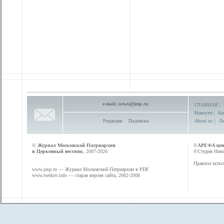
e-mail:
news@jmp.ru
ГЛАВНАЯ
|
Новости
|
Ан
Редакция
Подписка
About us
|
Ли
©
Журнал Московской Патриархии
©
АРЕФА-це
и Церковный вестник
, 2007-2026
©Студия Никол
Правила испол
www.jmp.ru
— Журнал Московской Патриархии в PDF
www.tserkov.info
— старая версия сайта, 2002-2008