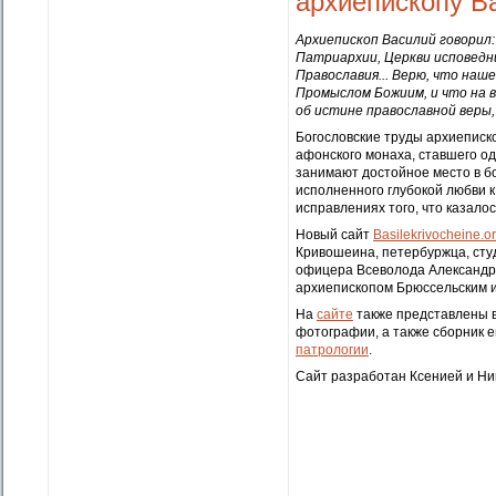
архиепископу В
Архиепископ Василий говорил:
Патриархии, Церкви исповедн
Православия... Верю, что наш
Промыслом Божиим, и что на 
об истине православной веры,
Богословские труды архиеписко
афонского монаха, ставшего о
занимают достойное место в б
исполненного глубокой любви к
исправлениях того, что казало
Новый сайт
Basilekrivocheine.o
Кривошеина, петербуржца, студ
офицера Всеволода Александр
архиепископом Брюссельским 
На
сайте
также представлены в
фотографии, а также сборник 
патрологии
.
Сайт разработан Ксенией и Н